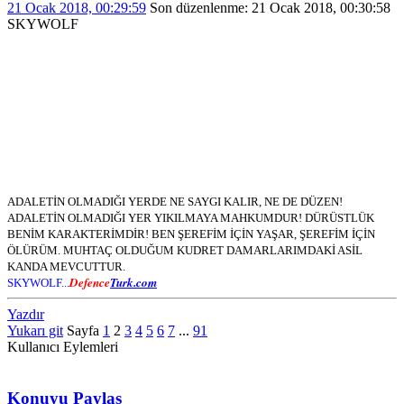
21 Ocak 2018, 00:29:59
Son düzenlenme
: 21 Ocak 2018, 00:30:58
SKYWOLF
ADALETİN OLMADIĞI YERDE NE SAYGI KALIR, NE DE DÜZEN!
ADALETİN OLMADIĞI YER YIKILMAYA MAHKUMDUR! DÜRÜSTLÜK
BENİM KARAKTERİMDİR! BEN ŞEREFİM İÇİN YAŞAR, ŞEREFİM İÇİN
ÖLÜRÜM. MUHTAÇ OLDUĞUM KUDRET DAMARLARIMDAKİ ASİL
KANDA MEVCUTTUR.
Defence
Turk.com
SKYWOLF...
Yazdır
Yukarı git
Sayfa
1
2
3
4
5
6
7
...
91
Kullanıcı Eylemleri
Konuyu Paylaş