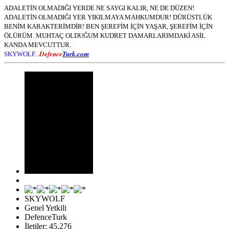
ADALETİN OLMADIĞI YERDE NE SAYGI KALIR, NE DE DÜZEN!
ADALETİN OLMADIĞI YER YIKILMAYA MAHKUMDUR! DÜRÜSTLÜK
BENİM KARAKTERİMDİR! BEN ŞEREFİM İÇİN YAŞAR, ŞEREFİM İÇİN
ÖLÜRÜM. MUHTAÇ OLDUĞUM KUDRET DAMARLARIMDAKİ ASİL
KANDA MEVCUTTUR.
Defence
Turk.com
SKYWOLF...
SKYWOLF
Genel Yetkili
DefenceTurk
İletiler: 45,276