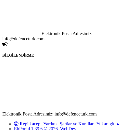
tutulamaz. İnternet sitemizde, kaynak ya da bağlantı adresi(link)
göstermeksizin izinsiz bir şekilde yapılan her türlü haber ve bilgi
paylaşımı yasaktır. Forumumuzda izinsiz ve kaynak göstermeksizin
yapılan haber ve bilgi paylaşımlarından sadece eylemi gerçekleştiren
kişi sorumludur. Bu durumun mağduriyet yaratması hâlinde hak
sahibi olan kişi, kişiler ya da kurumların, bizlerle iletişime geçmesini
ivedilikle rica ederiz.
Elektronik Posta Adresimiz:
info@defenceturk.com
BİLGİLENDİRME
Rom ve medya haber sitesi olarak hizmet veren
www.defenceturk.com'
da, 5651 Sayılı Kanunun 8. Maddesine ve
T.C.K'nın 125. Maddesine göre, yapılan gönderi (konu, yorum)
paylaşımlarının tüm sorumluluğu forum üyelerimize aittir.
defenceturk Forumuna iletilecek olan şikayetler, elektronik posta
adresimize gönderildikten en geç üç (3) iş günü içerisinde, ilgili
kanunlar ve yönetmelikler çerçevesinde tarafımızca incelenerek site
yöneticilerimiz tarafından gereken çalışmaların yapılmasının
ardından ilgili kişi ya da kuruma yazılı açıklama yapılacaktır.
Elektronik Posta Adresimiz: info@defenceturk.com
Replikacep |
Yardım
|
Şartlar ve Kurallar
|
Yukarı git ▲
EhPortal 1.39.6 © 2026, WebDev