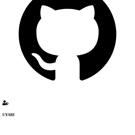
UYARI
defenceturk Forumuna eklenen ve farklı sitelere yönlendiren
bağlantı adreslerinden (linklerden) www.defenceturk.com sorumlu