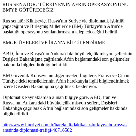
RUS SENATÖR: 'TÜRKİYE'NİN AFRİN OPERASYONUNU
BM'YE GÖTÜRECEĞİZ'
Rus senatör Klintseviç, Rusya'nın Suriye'yle diplomatik işbirliği
yapacağını ve Birleşmiş Milletler'de (BM) Türkiye'nin Afrin'de
başlattığı operasyonu sonlandırmasını talep edeceğini belirtti.
BMGK ÜYELERİ VE İRAN'A BİLGİLENDİRME
ABD, İran ve Rusya'nın Ankara'daki büyükelçilik misyon şeflerinin
Dışişleri Bakanlığına çağrılarak Afrin bağlamındaki son gelişmeler
hakkında bilgilendirildiği belirtildi.
BM Güvenlik Konseyi'nin diğer üyeleri İngiltere, Fransa ve Çin'in
Türkiye'deki temsilcilerinin Afrin harekatıyla ilgili bilgilendirilmek
üzere Dışişleri Bakanlığına çağrılması bekleniyor.
Diplomatik kaynaklardan alınan bilgiye göre, ABD, İran ve
Rusya'nın Ankara'daki büyükelçilik misyon şefleri, Dışişleri
Bakanlığa çağrılarak Afrin bağlamındaki son gelişmeler hakkında
bilgilendirildi.
http://www.hurriyet.com.tr/hareketli-dakikalar-turkiye-abd-rusya-
arasinda-diplomasi-trafigi-40716582