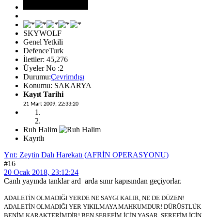
SKYWOLF
Genel Yetkili
DefenceTurk
İletiler: 45,276
Üyeler No :2
Durumu:
Çevrimdışı
Konumu: SAKARYA
Kayıt Tarihi
21 Mart 2009, 22:33:20
Ruh Halim
Kayıtlı
Ynt: Zeytin Dalı Harekatı (AFRİN OPERASYONU)
#16
20 Ocak 2018, 23:12:24
Canlı yayında tanklar ard arda sınır kapısından geçiyorlar.
ADALETİN OLMADIĞI YERDE NE SAYGI KALIR, NE DE DÜZEN!
ADALETİN OLMADIĞI YER YIKILMAYA MAHKUMDUR! DÜRÜSTLÜK
BENİM KARAKTERİMDİR! BEN ŞEREFİM İÇİN YAŞAR, ŞEREFİM İÇİN