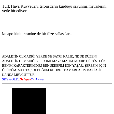
Türk Hava Kuvvetleri, teröristlerin kurduğu savunma mevzilerini
yerle bir ediyor.
Þu apo itinin resmine de bir füze sallasalar...
ADALETİN OLMADIĞI YERDE NE SAYGI KALIR, NE DE DÜZEN!
ADALETİN OLMADIĞI YER YIKILMAYA MAHKUMDUR! DÜRÜSTLÜK
BENİM KARAKTERİMDİR! BEN ŞEREFİM İÇİN YAŞAR, ŞEREFİM İÇİN
ÖLÜRÜM. MUHTAÇ OLDUĞUM KUDRET DAMARLARIMDAKİ ASİL
KANDA MEVCUTTUR.
Defence
Turk.com
SKYWOLF...