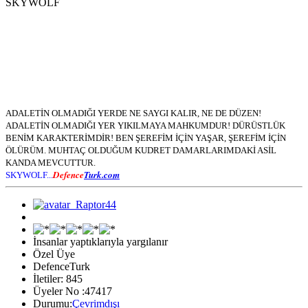
SKYWOLF
ADALETİN OLMADIĞI YERDE NE SAYGI KALIR, NE DE DÜZEN!
ADALETİN OLMADIĞI YER YIKILMAYA MAHKUMDUR! DÜRÜSTLÜK
BENİM KARAKTERİMDİR! BEN ŞEREFİM İÇİN YAŞAR, ŞEREFİM İÇİN
ÖLÜRÜM. MUHTAÇ OLDUĞUM KUDRET DAMARLARIMDAKİ ASİL
KANDA MEVCUTTUR.
Defence
Turk.com
SKYWOLF...
İnsanlar yaptıklarıyla yargılanır
Özel Üye
DefenceTurk
İletiler: 845
Üyeler No :47417
Durumu:
Çevrimdışı