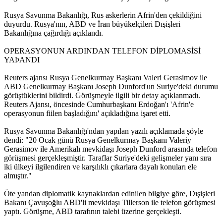
Rusya Savunma Bakanlığı, Rus askerlerin Afrin'den çekildiğini
duyurdu. Rusya'nın, ABD ve İran büyükelçileri Dışişleri
Bakanlığına çağırdığı açıklandı.
OPERASYONUN ARDINDAN TELEFON DİPLOMASİSİ
YAÞANDI
Reuters ajansı Rusya Genelkurmay Başkanı Valeri Gerasimov ile
ABD Genelkurmay Başkanı Joseph Dunford'un Suriye'deki durumu
görüştüklerini bildirdi. Görüşmeyle ilgili bir detay açıklanmadı.
Reuters Ajansı, öncesinde Cumhurbaşkanı Erdoğan'ı 'Afrin'e
operasyonun fiilen başladığını' açıkladığına işaret etti.
Rusya Savunma Bakanlığı'ndan yapılan yazılı açıklamada şöyle
dendi: "20 Ocak günü Rusya Genelkurmay Başkanı Valeriy
Gerasimov ile Amerikalı mevkidaşı Joseph Dunford arasında telefon
görüşmesi gerçekleşmiştir. Taraflar Suriye'deki gelişmeler yanı sıra
iki ülkeyi ilgilendiren ve karşılıklı çıkarlara dayalı konuları ele
almıştır."
Öte yandan diplomatik kaynaklardan edinilen bilgiye göre, Dışişleri
Bakanı Çavuşoğlu ABD'li mevkidaşı Tillerson ile telefon görüşmesi
yaptı. Görüşme, ABD tarafının talebi üzerine gerçekleşti.