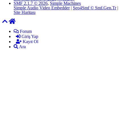
SMF 2.1.7 © 2026
,
Simple Machines
Simple Audio Video Embedder
|
Seo4Smf © Smf.Gen.Tr
|
Site Haritası
Forum
Giriş Yap
Kayıt Ol
Ara