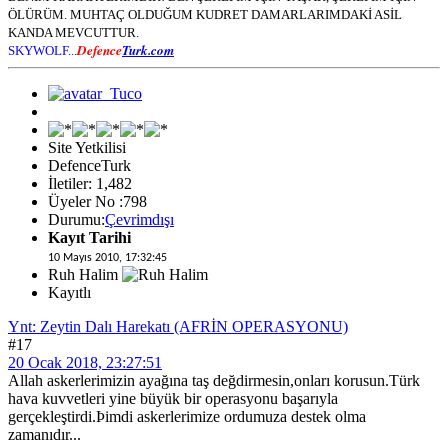
ÖLÜRÜM. MUHTAÇ OLDUĞUM KUDRET DAMARLARIMDAKİ ASİL
KANDA MEVCUTTUR.
Defence
Turk.com
SKYWOLF...
Site Yetkilisi
DefenceTurk
İletiler: 1,482
Üyeler No :798
Durumu:
Çevrimdışı
Kayıt Tarihi
10 Mayıs 2010, 17:32:45
Ruh Halim
Kayıtlı
Ynt: Zeytin Dalı Harekatı (AFRİN OPERASYONU)
#17
20 Ocak 2018, 23:27:51
Allah askerlerimizin ayağına taş değdirmesin,onları korusun.Türk
hava kuvvetleri yine büyük bir operasyonu başarıyla
gerçekleştirdi.Þimdi askerlerimize ordumuza destek olma
zamanıdır...