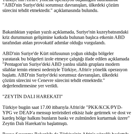
"ABD'nin Suriye'deki sorumsuz davranışları, ülkedeki çözüm
sürecini tehdit etmektedir." açıklamasında bulundu.
Bakanlıktan yapılan yazılı açıklamada, Suriye'nin kuzeybatısındaki
kriz durumunun gelişimine katkıda bulunan başlıca etkenin ABD
tarafından atılan provokatif adımlar olduğu vurgulandı.
ABD'nin Suriye'de Kürt nüfusunun yoğun olduğu bölgeler
yaratarak bu bölgeleri izole etmeye çalıştığı ifade edilen açıklamada
"Pentagon'un Suriye'deki ABD yanlısı silahlı gruplara modern
silahlar temin etmesi nedeniyle Türkiye, Afrin'e yönelik operasyon
başlattı. ABD'nin Suriye'deki sorumsuz davranışları, ülkedeki
çözüm sürecini ve Cenevre sürecini tehdit etmektedir."
değerlendirmesine yer verildi.
"ZEYTİN DALI HAREKATI"
Türkiye bugün saat 17.00 itibarıyla Afrin'de "PKK/KCK/PYD-
YPG ve DEAÞ'a mensup teröristleri etkisiz hale getirmek ve dost ve
kardeş bölge halkını bunların baskı ve zulmünden kurtarmak üzere"
Zeytin Dalı Harekatı'nı başlatmıştı.