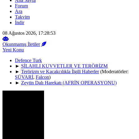
Ana Sayfa
Forum
Ara
Takvim
İndir
08 Ağustos 2026, 17:28:53
Okunmamış İletiler
Yeni Konu
Defence Turk
►
SİLAHLI KUVVETLER VE TERÖRİZM
►
Terörizm ve Kaçakçılıkla İlgili Haberler
(Moderatörler:
SÜVARİ
,
Falcon
)
►
Zeytin Dalı Harekatı (AFRİN OPERASYONU)