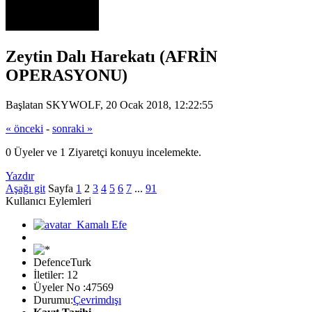
Zeytin Dalı Harekatı (AFRİN
OPERASYONU)
Başlatan SKYWOLF, 20 Ocak 2018, 12:22:55
« önceki
-
sonraki »
0 Üyeler ve 1 Ziyaretçi konuyu incelemekte.
Yazdır
Aşağı git
Sayfa
1
2
3
4
5
6
7
...
91
Kullanıcı Eylemleri
DefenceTurk
İletiler: 12
Üyeler No :47569
Durumu:
Çevrimdışı