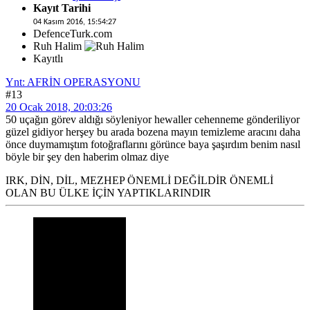
Kayıt Tarihi
04 Kasım 2016, 15:54:27
DefenceTurk.com
Ruh Halim
Kayıtlı
Ynt: AFRİN OPERASYONU
#13
20 Ocak 2018, 20:03:26
50 uçağın görev aldığı söyleniyor hewaller cehenneme gönderiliyor
güzel gidiyor herşey bu arada bozena mayın temizleme aracını daha
önce duymamıştım fotoğraflarını görünce baya şaşırdım benim nasıl
böyle bir şey den haberim olmaz diye
IRK, DİN, DİL, MEZHEP ÖNEMLİ DEĞİLDİR ÖNEMLİ
OLAN BU ÜLKE İÇİN YAPTIKLARINDIR