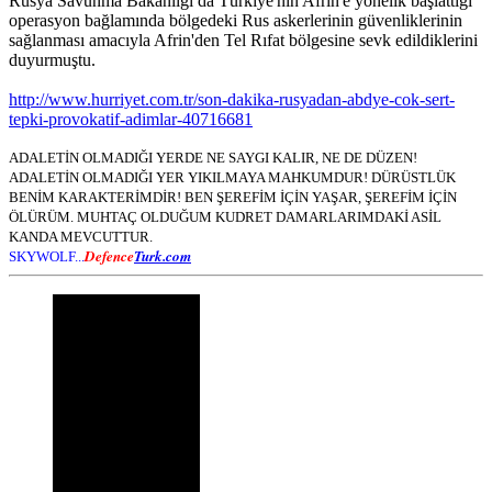
Rusya Savunma Bakanlığı da Türkiye'nin Afrin'e yönelik başlattığı
operasyon bağlamında bölgedeki Rus askerlerinin güvenliklerinin
sağlanması amacıyla Afrin'den Tel Rıfat bölgesine sevk edildiklerini
duyurmuştu.
http://www.hurriyet.com.tr/son-dakika-rusyadan-abdye-cok-sert-
tepki-provokatif-adimlar-40716681
ADALETİN OLMADIĞI YERDE NE SAYGI KALIR, NE DE DÜZEN!
ADALETİN OLMADIĞI YER YIKILMAYA MAHKUMDUR! DÜRÜSTLÜK
BENİM KARAKTERİMDİR! BEN ŞEREFİM İÇİN YAŞAR, ŞEREFİM İÇİN
ÖLÜRÜM. MUHTAÇ OLDUĞUM KUDRET DAMARLARIMDAKİ ASİL
KANDA MEVCUTTUR.
Defence
Turk.com
SKYWOLF...