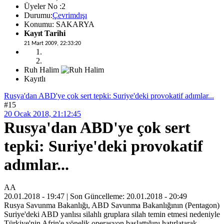
Üyeler No :2
Durumu:
Çevrimdışı
Konumu: SAKARYA
Kayıt Tarihi
21 Mart 2009, 22:33:20
Ruh Halim
Kayıtlı
Rusya'dan ABD'ye çok sert tepki: Suriye'deki provokatif adımlar...
#15
20 Ocak 2018, 21:12:45
Rusya'dan ABD'ye çok sert
tepki: Suriye'deki provokatif
adımlar...
AA
20.01.2018 - 19:47 | Son Güncelleme: 20.01.2018 - 20:49
Rusya Savunma Bakanlığı, ABD Savunma Bakanlığının (Pentagon)
Suriye'deki ABD yanlısı silahlı gruplara silah temin etmesi nedeniyle
Türkiye'nin Afrin'e yönelik operasyon başlattığını hatırlatarak