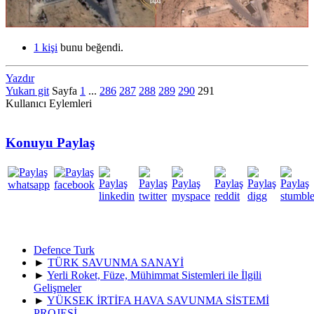
1 kişi
bunu beğendi.
Yazdır
Yukarı git
Sayfa
1
...
286
287
288
289
290
291
Kullanıcı Eylemleri
Konuyu Paylaş
Defence Turk
►
TÜRK SAVUNMA SANAYİ
►
Yerli Roket, Füze, Mühimmat Sistemleri ile İlgili
Gelişmeler
►
YÜKSEK İRTİFA HAVA SAVUNMA SİSTEMİ
PROJESİ