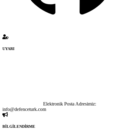
UYARI
defenceturk Forumuna eklenen ve farklı sitelere yönlendiren
bağlantı adreslerinden (linklerden) www.defenceturk.com sorumlu
tutulamaz. İnternet sitemizde, kaynak ya da bağlantı adresi(link)
göstermeksizin izinsiz bir şekilde yapılan her türlü haber ve bilgi
paylaşımı yasaktır. Forumumuzda izinsiz ve kaynak göstermeksizin
yapılan haber ve bilgi paylaşımlarından sadece eylemi gerçekleştiren
kişi sorumludur. Bu durumun mağduriyet yaratması hâlinde hak
sahibi olan kişi, kişiler ya da kurumların, bizlerle iletişime geçmesini
ivedilikle rica ederiz.
Elektronik Posta Adresimiz:
info@defenceturk.com
BİLGİLENDİRME