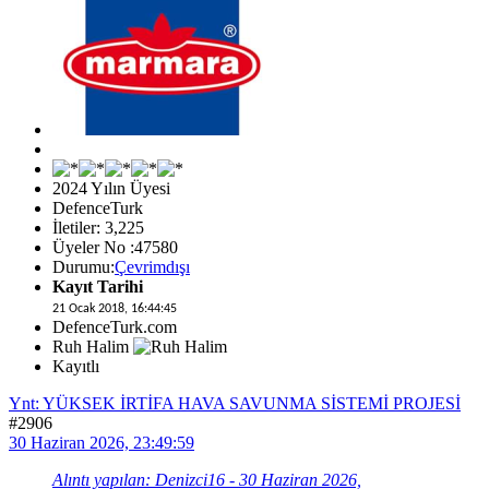
2024 Yılın Üyesi
DefenceTurk
İletiler: 3,225
Üyeler No :47580
Durumu:
Çevrimdışı
Kayıt Tarihi
21 Ocak 2018, 16:44:45
DefenceTurk.com
Ruh Halim
Kayıtlı
Ynt: YÜKSEK İRTİFA HAVA SAVUNMA SİSTEMİ PROJESİ
#2906
30 Haziran 2026, 23:49:59
Alıntı yapılan: Denizci16 - 30 Haziran 2026,