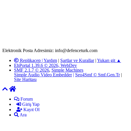
Rom ve medya haber sitesi olarak hizmet veren
www.defenceturk.com'
da, 5651 Sayılı Kanunun 8. Maddesine ve
T.C.K'nın 125. Maddesine göre, yapılan gönderi (konu, yorum)
paylaşımlarının tüm sorumluluğu forum üyelerimize aittir.
defenceturk Forumuna iletilecek olan şikayetler, elektronik posta
adresimize gönderildikten en geç üç (3) iş günü içerisinde, ilgili
kanunlar ve yönetmelikler çerçevesinde tarafımızca incelenerek site
yöneticilerimiz tarafından gereken çalışmaların yapılmasının
ardından ilgili kişi ya da kuruma yazılı açıklama yapılacaktır.
Elektronik Posta Adresimiz: info@defenceturk.com
Replikacep |
Yardım
|
Şartlar ve Kurallar
|
Yukarı git ▲
EhPortal 1.39.6 © 2026, WebDev
SMF 2.1.7 © 2026
,
Simple Machines
Simple Audio Video Embedder
|
Seo4Smf © Smf.Gen.Tr
|
Site Haritası
Forum
Giriş Yap
Kayıt Ol
Ara