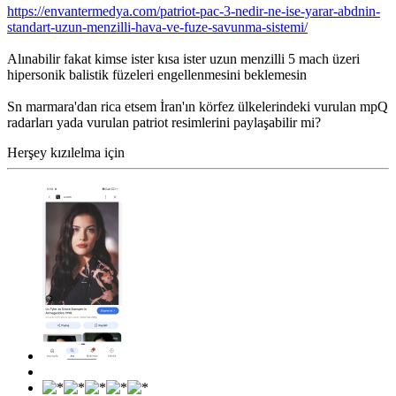
https://envantermedya.com/patriot-pac-3-nedir-ne-ise-yarar-abdnin-
standart-uzun-menzilli-hava-ve-fuze-savunma-sistemi/
Alınabilir fakat kimse ister kısa ister uzun menzilli 5 mach üzeri
hipersonik balistik füzeleri engellenmesini beklemesin
Sn marmara'dan rica etsem İran'ın körfez ülkelerindeki vurulan mpQ
radarları yada vurulan patriot resimlerini paylaşabilir mi?
Herşey kızılelma için