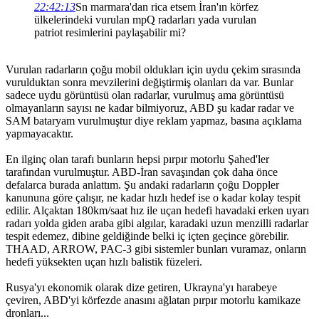
22:42:13
Sn marmara'dan rica etsem İran'ın körfez
ülkelerindeki vurulan mpQ radarları yada vurulan
patriot resimlerini paylaşabilir mi?
Vurulan radarların çoğu mobil oldukları için uydu çekim sırasında
vurulduktan sonra mevzilerini değiştirmiş olanları da var. Bunlar
sadece uydu görüntüsü olan radarlar, vurulmuş ama görüntüsü
olmayanların sayısı ne kadar bilmiyoruz, ABD şu kadar radar ve
SAM bataryam vurulmuştur diye reklam yapmaz, basına açıklama
yapmayacaktır.
En ilginç olan tarafı bunların hepsi pırpır motorlu Şahed'ler
tarafından vurulmuştur. ABD-İran savaşından çok daha önce
defalarca burada anlattım. Şu andaki radarların çoğu Doppler
kanununa göre çalışır, ne kadar hızlı hedef ise o kadar kolay tespit
edilir. Alçaktan 180km/saat hız ile uçan hedefi havadaki erken uyarı
radarı yolda giden araba gibi algılar, karadaki uzun menzilli radarlar
tespit edemez, dibine geldiğinde belki iç içten geçince görebilir.
THAAD, ARROW, PAC-3 gibi sistemler bunları vuramaz, onların
hedefi yüksekten uçan hızlı balistik füzeleri.
Rusya'yı ekonomik olarak dize getiren, Ukrayna'yı harabeye
çeviren, ABD'yi körfezde anasını ağlatan pırpır motorlu kamikaze
dronları...