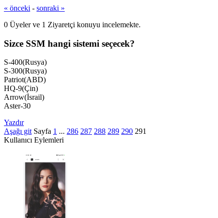
« önceki
-
sonraki »
0 Üyeler ve 1 Ziyaretçi konuyu incelemekte.
Sizce SSM hangi sistemi seçecek?
S-400(Rusya)
S-300(Rusya)
Patriot(ABD)
HQ-9(Çin)
Arrow(İsrail)
Aster-30
Yazdır
Aşağı git
Sayfa
1
...
286
287
288
289
290
291
Kullanıcı Eylemleri