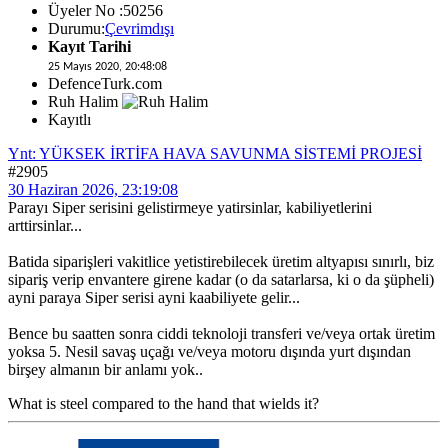
Üyeler No :50256
Durumu:
Çevrimdışı
Kayıt Tarihi
25 Mayıs 2020, 20:48:08
DefenceTurk.com
Ruh Halim
Kayıtlı
Ynt: YÜKSEK İRTİFA HAVA SAVUNMA SİSTEMİ PROJESİ
#2905
30 Haziran 2026, 23:19:08
Parayı Siper serisini gelistirmeye yatirsinlar, kabiliyetlerini
arttirsinlar...
Batida siparişleri vakitlice yetistirebilecek üretim altyapısı sınırlı, biz
sipariş verip envantere girene kadar (o da satarlarsa, ki o da şüpheli)
ayni paraya Siper serisi ayni kaabiliyete gelir...
Bence bu saatten sonra ciddi teknoloji transferi ve/veya ortak üretim
yoksa 5. Nesil savaş uçağı ve/veya motoru dışında yurt dışından
birşey almanın bir anlamı yok..
What is steel compared to the hand that wields it?