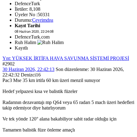
DefenceTurk
İletiler: 8,108
Üyeler No :50331
Durumu:
Çevrimdışı
Kayıt Tarihi
08 Haziran 2020, 22:24:08
DefenceTurk.com
Ruh Halim
Kayıtlı
Ynt: YÜKSEK İRTİFA HAVA SAVUNMA SİSTEMİ PROJESİ
#2902
30 Haziran 2026, 22:42:13
Son düzenlenme
: 30 Haziran 2026,
22:42:32 Denizci16
Pac3 Mse 35 km irtifa 60 km üzeri menzil sunuyor
Hedef yelpazesi kısa ve balistik füzeler
Radarının dezavantajı mp Q64 veya 65 radarı 5 mach üzeri hedefleri
takip edemiyor diye hatırlıyorum
Ve tek yönde 120° alana bakabiliyor sabit radar olduğu için
Tamamen balistik füze önleme amaçlı