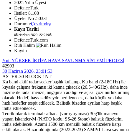
2025 Yılın Üyesi
DefenceTurk
İletiler: 8,108
Üyeler No :50331
Durumu:
Çevrimdışı
Kayıt Tarihi
08 Haziran 2020, 22:24:08
DefenceTurk.com
Ruh Halim
Kayıtlı
Ynt: YÜKSEK İRTİFA HAVA SAVUNMA SİSTEMİ PROJESİ
#2903
30 Haziran 2026, 23:01:53
ASTER-30 BLOCK 1NT
Ka band aktif radar seeker başlık kullanıp, Ku band (2-18GHz) ile
kıyasla çalışma frekansı iki katına çıkacak (26,5-40GHz), daha ince
hüzme ile radar menzil, angajman aralığı ve açısal çözünürlük artmış
olacak. Hedef, hassas düzeyde berlilenecek, daha küçük ve daha
hızlı hedefler tespit edilecek. Balistik füzeden ayrılan harp başlık
imha edilebilecek.
Teorik olarak terminal safhada (vuruş aşaması) 30g'lik manevra
yapan Iskander-M (NATO kodu: SS-26 Stone) balistik füzelerini
imha edebilecek. Azami 1500 km menzilli balistik füzelere karşı
etkili olacak. Hazır olduğunda (2022-2023) SAMP/T hava savunma