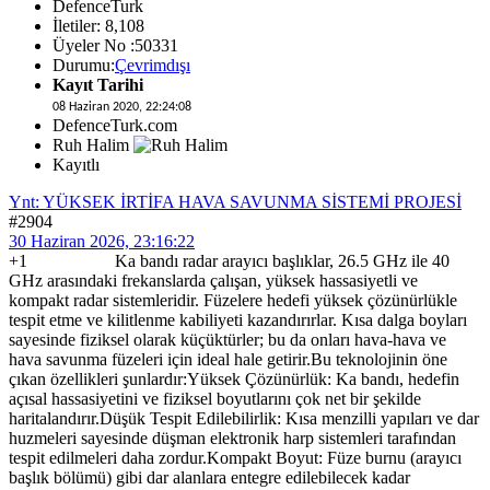
DefenceTurk
İletiler: 8,108
Üyeler No :50331
Durumu:
Çevrimdışı
Kayıt Tarihi
08 Haziran 2020, 22:24:08
DefenceTurk.com
Ruh Halim
Kayıtlı
Ynt: YÜKSEK İRTİFA HAVA SAVUNMA SİSTEMİ PROJESİ
#2904
30 Haziran 2026, 23:16:22
+1 Ka bandı radar arayıcı başlıklar, 26.5 GHz ile 40
GHz arasındaki frekanslarda çalışan, yüksek hassasiyetli ve
kompakt radar sistemleridir. Füzelere hedefi yüksek çözünürlükle
tespit etme ve kilitlenme kabiliyeti kazandırırlar. Kısa dalga boyları
sayesinde fiziksel olarak küçüktürler; bu da onları hava-hava ve
hava savunma füzeleri için ideal hale getirir.Bu teknolojinin öne
çıkan özellikleri şunlardır:Yüksek Çözünürlük: Ka bandı, hedefin
açısal hassasiyetini ve fiziksel boyutlarını çok net bir şekilde
haritalandırır.Düşük Tespit Edilebilirlik: Kısa menzilli yapıları ve dar
huzmeleri sayesinde düşman elektronik harp sistemleri tarafından
tespit edilmeleri daha zordur.Kompakt Boyut: Füze burnu (arayıcı
başlık bölümü) gibi dar alanlara entegre edilebilecek kadar