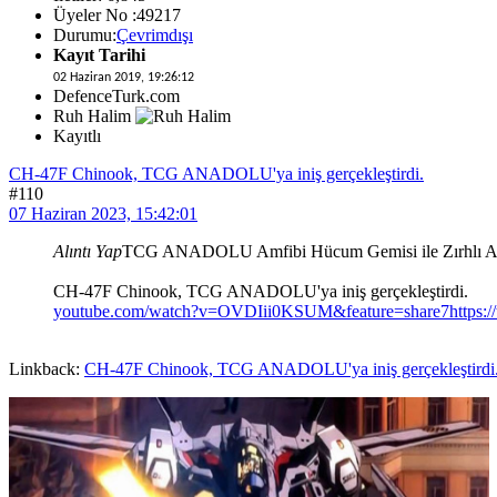
Üyeler No :49217
Durumu:
Çevrimdışı
Kayıt Tarihi
02 Haziran 2019, 19:26:12
DefenceTurk.com
Ruh Halim
Kayıtlı
CH-47F Chinook, TCG ANADOLU'ya iniş gerçekleştirdi.
#110
07 Haziran 2023, 15:42:01
Alıntı Yap
TCG ANADOLU Amfibi Hücum Gemisi ile Zırhlı Amfibi
CH-47F Chinook, TCG ANADOLU'ya iniş gerçekleştirdi.
youtube.com/watch?v=OVDIii0KSUM&feature=share7
https
Linkback:
CH-47F Chinook, TCG ANADOLU'ya iniş gerçekleştirdi