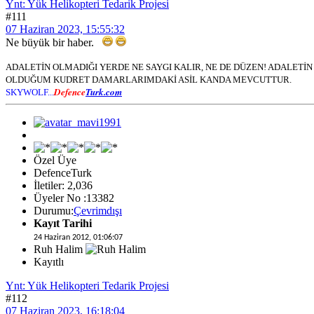
Ynt: Yük Helikopteri Tedarik Projesi
#111
07 Haziran 2023, 15:55:32
Ne büyük bir haber.
ADALETİN OLMADIĞI YERDE NE SAYGI KALIR, NE DE DÜZEN! ADALET
OLDUĞUM KUDRET DAMARLARIMDAKİ ASİL KANDA MEVCUTTUR.
Defence
Turk.com
SKYWOLF...
Özel Üye
DefenceTurk
İletiler: 2,036
Üyeler No :13382
Durumu:
Çevrimdışı
Kayıt Tarihi
24 Haziran 2012, 01:06:07
Ruh Halim
Kayıtlı
Ynt: Yük Helikopteri Tedarik Projesi
#112
07 Haziran 2023, 16:18:04