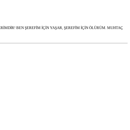
İMDİR! BEN ŞEREFİM İÇİN YAŞAR, ŞEREFİM İÇİN ÖLÜRÜM. MUHTAÇ