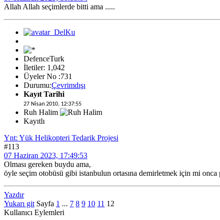
Allah Allah seçimlerde bitti ama .....
DefenceTurk
İletiler: 1,042
Üyeler No :731
Durumu:
Çevrimdışı
Kayıt Tarihi
27 Nisan 2010, 12:37:55
Ruh Halim
Kayıtlı
Ynt: Yük Helikopteri Tedarik Projesi
#113
07 Haziran 2023, 17:49:53
Olması gereken buydu ama,
öyle seçim otobüsü gibi istanbulun ortasına demirletmek için mi onca 
Yazdır
Yukarı git
Sayfa
1
...
7
8
9
10
11
12
Kullanıcı Eylemleri