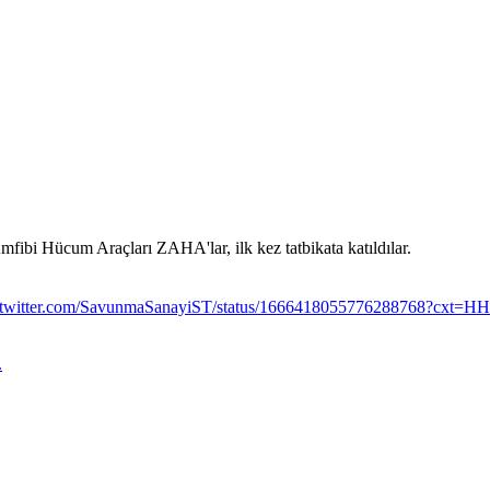
 Hücum Araçları ZAHA'lar, ilk kez tatbikata katıldılar.
://twitter.com/SavunmaSanayiST/status/1666418055776288768?
.