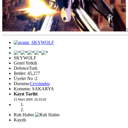
]
SKYWOLF
Genel Yetkili
DefenceTurk
İletiler: 45,277
Üyeler No :2
Durumu:
Çevrimdışı
Konumu: SAKARYA
Kayıt Tarihi
21 Mart 2009, 22:33:20
Ruh Halim
Kayıtlı