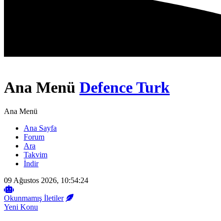
Ana Menü
Defence Turk
Ana Menü
Ana Sayfa
Forum
Ara
Takvim
İndir
09 Ağustos 2026, 10:54:24
Okunmamış İletiler
Yeni Konu