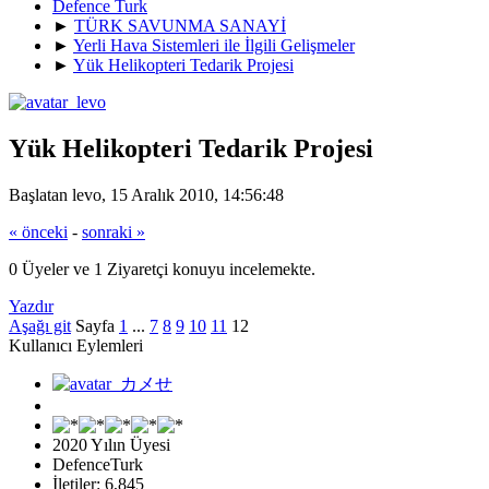
Defence Turk
►
TÜRK SAVUNMA SANAYİ
►
Yerli Hava Sistemleri ile İlgili Gelişmeler
►
Yük Helikopteri Tedarik Projesi
Yük Helikopteri Tedarik Projesi
Başlatan levo, 15 Aralık 2010, 14:56:48
« önceki
-
sonraki »
0 Üyeler ve 1 Ziyaretçi konuyu incelemekte.
Yazdır
Aşağı git
Sayfa
1
...
7
8
9
10
11
12
Kullanıcı Eylemleri
2020 Yılın Üyesi
DefenceTurk
İletiler: 6,845