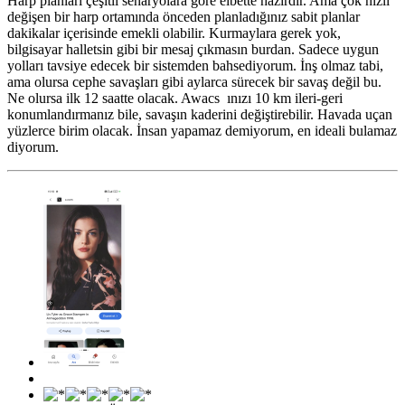
Harp planları çeşitli senaryolara göre elbette hazırdır. Ama çok hızlı
değişen bir harp ortamında önceden planladığınız sabit planlar
dakikalar içerisinde emekli olabilir. Kurmaylara gerek yok,
bilgisayar halletsin gibi bir mesaj çıkmasın burdan. Sadece uygun
yolları tavsiye edecek bir sistemden bahsediyorum. İnş olmaz tabi,
ama olursa cephe savaşları gibi aylarca sürecek bir savaş değil bu.
Ne olursa ilk 12 saatte olacak. Awacs ınızı 10 km ileri-geri
konumlandırmanız bile, savaşın kaderini değiştirebilir. Havada uçan
yüzlerce birim olacak. İnsan yapamaz demiyorum, en ideali bulamaz
diyorum.