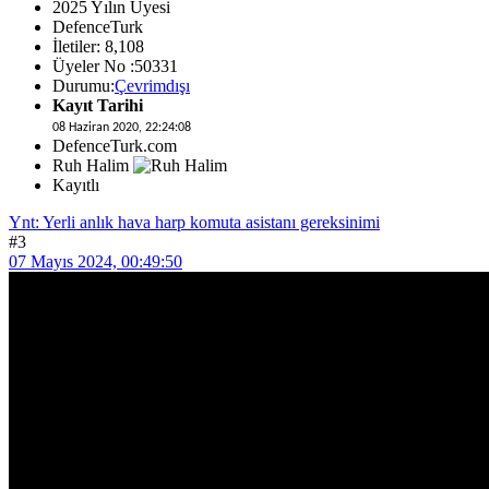
2025 Yılın Üyesi
DefenceTurk
İletiler: 8,108
Üyeler No :50331
Durumu:
Çevrimdışı
Kayıt Tarihi
08 Haziran 2020, 22:24:08
DefenceTurk.com
Ruh Halim
Kayıtlı
Ynt: Yerli anlık hava harp komuta asistanı gereksinimi
#3
07 Mayıs 2024, 00:49:50