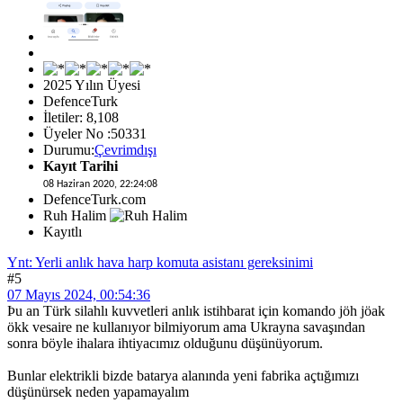
2025 Yılın Üyesi
DefenceTurk
İletiler: 8,108
Üyeler No :50331
Durumu:
Çevrimdışı
Kayıt Tarihi
08 Haziran 2020, 22:24:08
DefenceTurk.com
Ruh Halim
Kayıtlı
Ynt: Yerli anlık hava harp komuta asistanı gereksinimi
#5
07 Mayıs 2024, 00:54:36
Þu an Türk silahlı kuvvetleri anlık istihbarat için komando jöh jöak
ökk vesaire ne kullanıyor bilmiyorum ama Ukrayna savaşından
sonra böyle ihalara ihtiyacımız olduğunu düşünüyorum.
Bunlar elektrikli bizde batarya alanında yeni fabrika açtığımızı
düşünürsek neden yapamayalım