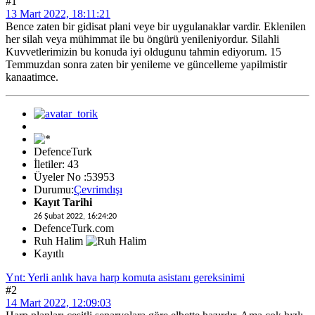
#1
13 Mart 2022, 18:11:21
Bence zaten bir gidisat plani veye bir uygulanaklar vardir. Eklenilen
her silah veya mühimmat ile bu öngürü yenileniyordur. Silahli
Kuvvetlerimizin bu konuda iyi oldugunu tahmin ediyorum. 15
Temmuzdan sonra zaten bir yenileme ve güncelleme yapilmistir
kanaatimce.
DefenceTurk
İletiler: 43
Üyeler No :53953
Durumu:
Çevrimdışı
Kayıt Tarihi
26 Şubat 2022, 16:24:20
DefenceTurk.com
Ruh Halim
Kayıtlı
Ynt: Yerli anlık hava harp komuta asistanı gereksinimi
#2
14 Mart 2022, 12:09:03