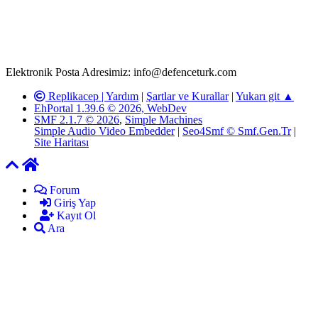
defenceturk Forumuna iletilecek olan şikayetler, elektronik posta
adresimize gönderildikten en geç üç (3) iş günü içerisinde, ilgili
kanunlar ve yönetmelikler çerçevesinde tarafımızca incelenerek site
yöneticilerimiz tarafından gereken çalışmaların yapılmasının
ardından ilgili kişi ya da kuruma yazılı açıklama yapılacaktır.
Elektronik Posta Adresimiz: info@defenceturk.com
Replikacep |
Yardım
|
Şartlar ve Kurallar
|
Yukarı git ▲
EhPortal 1.39.6 © 2026, WebDev
SMF 2.1.7 © 2026
,
Simple Machines
Simple Audio Video Embedder
|
Seo4Smf © Smf.Gen.Tr
|
Site Haritası
Forum
Giriş Yap
Kayıt Ol
Ara