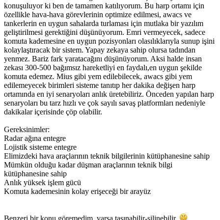
konuşuluyor ki ben de tamamen katılıyorum. Bu harp ortamı için
özellikle hava-hava görevlerinin optimize edilmesi, awacs ve
tankerlerin en uygun sahalarda turlaması için mutlaka bir yazılım
geliştirilmesi gerektiğini düşünüyorum. Emri vermeyecek, sadece
komuta kademesine en uygun pozisyonları olasılıklarıyla sunup işini
kolaylaştıracak bir sistem. Yapay zekaya sahip olursa tadından
yenmez. Bariz fark yaratacağını düşünüyorum. Aksi halde insan
zekası 300-500 bağımsız hareketliyi en faydalı,en uygun şekilde
komuta edemez. Mius gibi yem edilebilecek, awacs gibi yem
edilemeyecek birimleri sisteme tanıtıp her dakika değişen harp
ortamında en iyi senaryoları anlık üretebiliriz. Önceden yapılan harp
senaryoları bu tarz hızlı ve çok sayılı savaş platformları nedeniyle
dakikalar içerisinde çöp olabilir.
Gereksinimler:
Radar ağına entegre
Lojistik sisteme entegre
Elimizdeki hava araçlarının teknik bilgilerinin kütüphanesine sahip
Mümkün olduğu kadar düşman araçlarının teknik bilgi
kütüphanesine sahip
Anlık yüksek işlem gücü
Komuta kademesinin kolay erişeceği bir arayüz
Benzeri bir konu göremedim, varsa taşınabilir-silinebilir