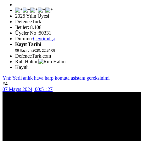
2025 Yılın Üyesi
DefenceTurk
İletiler: 8,108
Üyeler No :50331
Durumu:
Çevrimdışı
Kayıt Tarihi
08 Haziran 2020, 22:24:08
DefenceTurk.com
Ruh Halim
Kayıtlı
Ynt: Yerli anlık hava harp komuta asistanı gereksinimi
#4
07 Mayıs 2024, 00:51:27