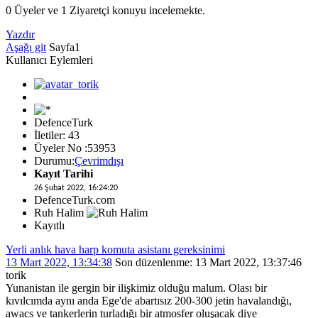
0 Üyeler ve 1 Ziyaretçi konuyu incelemekte.
Yazdır
Aşağı git
Sayfa
1
Kullanıcı Eylemleri
DefenceTurk
İletiler: 43
Üyeler No :53953
Durumu:
Çevrimdışı
Kayıt Tarihi
26 Şubat 2022, 16:24:20
DefenceTurk.com
Ruh Halim
Kayıtlı
Yerli anlık hava harp komuta asistanı gereksinimi
13 Mart 2022, 13:34:38
Son düzenlenme
: 13 Mart 2022, 13:37:46
torik
Yunanistan ile gergin bir ilişkimiz olduğu malum. Olası bir
kıvılcımda aynı anda Ege'de abartısız 200-300 jetin havalandığı,
awacs ve tankerlerin turladığı bir atmosfer oluşacak diye