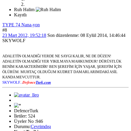
Ruh Halim
Kayıtlı
TYPE 74 Nana-yon
#8
23 Mart 2012, 19:52:18
Son düzenlenme
: 08 Eylül 2014, 14:46:44
SKYWOLF
ADALETİN OLMADIĞI YERDE NE SAYGI KALIR, NE DE DÜZEN!
ADALETİN OLMADIĞI YER YIKILMAYA MAHKUMDUR! DÜRÜSTLÜK
BENİM KARAKTERİMDİR! BEN ŞEREFİM İÇİN YAŞAR, ŞEREFİM İÇİN
ÖLÜRÜM. MUHTAÇ OLDUĞUM KUDRET DAMARLARIMDAKİ ASİL
KANDA MEVCUTTUR.
Defence
Turk.com
SKYWOLF...
DefenceTurk
İletiler: 524
Üyeler No :946
Durumu:
Çevrimdışı