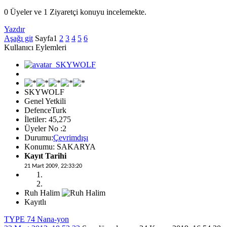
0 Üyeler ve 1 Ziyaretçi konuyu incelemekte.
Yazdır
Aşağı git
Sayfa
1
2
3
4
5
6
Kullanıcı Eylemleri
SKYWOLF
Genel Yetkili
DefenceTurk
İletiler: 45,275
Üyeler No :2
Durumu:
Çevrimdışı
Konumu: SAKARYA
Kayıt Tarihi
21 Mart 2009, 22:33:20
Ruh Halim
Kayıtlı
TYPE 74 Nana-yon