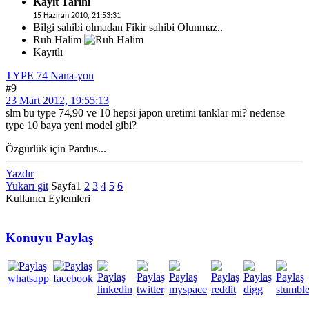
Kayıt Tarihi
15 Haziran 2010, 21:53:31
Bilgi sahibi olmadan Fikir sahibi Olunmaz..
Ruh Halim
Kayıtlı
TYPE 74 Nana-yon
#9
23 Mart 2012, 19:55:13
slm bu type 74,90 ve 10 hepsi japon uretimi tanklar mi? nedense
type 10 baya yeni model gibi?
Özgürlük için Pardus...
Yazdır
Yukarı git
Sayfa
1
2
3
4
5
6
Kullanıcı Eylemleri
Konuyu Paylaş