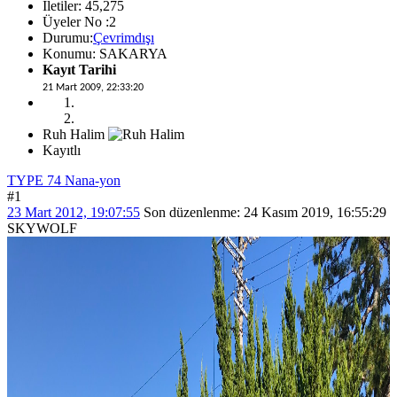
İletiler: 45,275
Üyeler No :2
Durumu:
Çevrimdışı
Konumu: SAKARYA
Kayıt Tarihi
21 Mart 2009, 22:33:20
Ruh Halim
Kayıtlı
TYPE 74 Nana-yon
#1
23 Mart 2012, 19:07:55
Son düzenlenme
: 24 Kasım 2019, 16:55:29
SKYWOLF