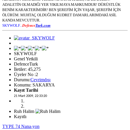
ADALETİN OLMADIĞI YER YIKILMAYA MAHKUMDUR! DÜRÜSTLÜK
BENİM KARAKTERİMDİR! BEN ŞEREFİM İÇİN YAŞAR, ŞEREFİM İÇİN
ÖLÜRÜM. MUHTAÇ OLDUĞUM KUDRET DAMARLARIMDAKİ ASİL
KANDA MEVCUTTUR.
Defence
Turk.com
SKYWOLF...
SKYWOLF
Genel Yetkili
DefenceTurk
İletiler: 45,275
Üyeler No :2
Durumu:
Çevrimdışı
Konumu: SAKARYA
Kayıt Tarihi
21 Mart 2009, 22:33:20
Ruh Halim
Kayıtlı
TYPE 74 Nana-yon