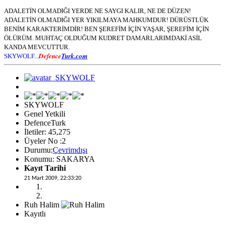
ADALETİN OLMADIĞI YERDE NE SAYGI KALIR, NE DE DÜZEN!
ADALETİN OLMADIĞI YER YIKILMAYA MAHKUMDUR! DÜRÜSTLÜK
BENİM KARAKTERİMDİR! BEN ŞEREFİM İÇİN YAŞAR, ŞEREFİM İÇİN
ÖLÜRÜM. MUHTAÇ OLDUĞUM KUDRET DAMARLARIMDAKİ ASİL
KANDA MEVCUTTUR.
Defence
Turk.com
SKYWOLF...
SKYWOLF
Genel Yetkili
DefenceTurk
İletiler: 45,275
Üyeler No :2
Durumu:
Çevrimdışı
Konumu: SAKARYA
Kayıt Tarihi
21 Mart 2009, 22:33:20
Ruh Halim
Kayıtlı