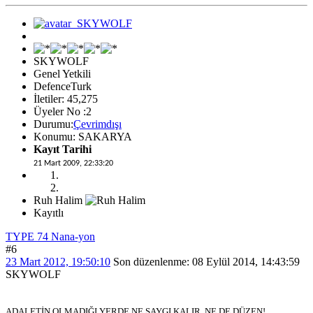
SKYWOLF
Genel Yetkili
DefenceTurk
İletiler: 45,275
Üyeler No :2
Durumu:
Çevrimdışı
Konumu: SAKARYA
Kayıt Tarihi
21 Mart 2009, 22:33:20
Ruh Halim
Kayıtlı
TYPE 74 Nana-yon
#6
23 Mart 2012, 19:50:10
Son düzenlenme
: 08 Eylül 2014, 14:43:59
SKYWOLF
ADALETİN OLMADIĞI YERDE NE SAYGI KALIR, NE DE DÜZEN!