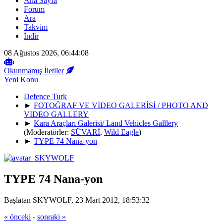
Ana Sayfa
Forum
Ara
Takvim
İndir
08 Ağustos 2026, 06:44:08
Okunmamış İletiler
Yeni Konu
Defence Turk
►
FOTOĞRAF VE VİDEO GALERİSİ / PHOTO AND
VIDEO GALLERY
►
Kara Araçları Galerisi/ Land Vehicles Galllery
(Moderatörler:
SÜVARİ
,
Wild Eagle
)
►
TYPE 74 Nana-yon
TYPE 74 Nana-yon
Başlatan SKYWOLF, 23 Mart 2012, 18:53:32
« önceki
-
sonraki »