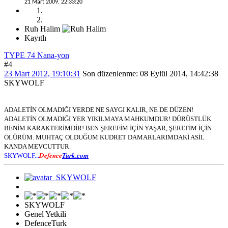
21 Mart 2009, 22:33:20
Ruh Halim
Kayıtlı
TYPE 74 Nana-yon
#4
23 Mart 2012, 19:10:31
Son düzenlenme
: 08 Eylül 2014, 14:42:38
SKYWOLF
ADALETİN OLMADIĞI YERDE NE SAYGI KALIR, NE DE DÜZEN!
ADALETİN OLMADIĞI YER YIKILMAYA MAHKUMDUR! DÜRÜSTLÜK
BENİM KARAKTERİMDİR! BEN ŞEREFİM İÇİN YAŞAR, ŞEREFİM İÇİN
ÖLÜRÜM. MUHTAÇ OLDUĞUM KUDRET DAMARLARIMDAKİ ASİL
KANDA MEVCUTTUR.
Defence
Turk.com
SKYWOLF...
SKYWOLF
Genel Yetkili
DefenceTurk