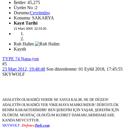
İletiler: 45,275
Üyeler No :2
Durumu:
Çevrimdışı
Konumu: SAKARYA
Kayıt Tarihi
21 Mart 2009, 22:33:20
Ruh Halim
Kayıtlı
TYPE 74 Nana-yon
#5
23 Mart 2012, 19:48:48
Son düzenlenme
: 01 Eylül 2018, 17:45:55
SKYWOLF
ADALETİN OLMADIĞI YERDE NE SAYGI KALIR, NE DE DÜZEN!
ADALETİN OLMADIĞI YER YIKILMAYA MAHKUMDUR! DÜRÜSTLÜK
BENİM KARAKTERİMDİR! BEN ŞEREFİM İÇİN YAŞAR, ŞEREFİM İÇİN
ÖLÜRÜM. MUHTAÇ OLDUĞUM KUDRET DAMARLARIMDAKİ ASİL
KANDA MEVCUTTUR.
Defence
Turk.com
SKYWOLF...