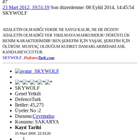
#7
23 Mart 2012, 19:51:19
Son düzenlenme
: 08 Eylül 2014, 14:45:54
SKYWOLF
ADALETİN OLMADIĞI YERDE NE SAYGI KALIR, NE DE DÜZEN!
ADALETİN OLMADIĞI YER YIKILMAYA MAHKUMDUR! DÜRÜSTLÜK
BENİM KARAKTERİMDİR! BEN ŞEREFİM İÇİN YAŞAR, ŞEREFİM İÇİN
ÖLÜRÜM. MUHTAÇ OLDUĞUM KUDRET DAMARLARIMDAKİ ASİL
KANDA MEVCUTTUR.
Defence
Turk.com
SKYWOLF...
SKYWOLF
Genel Yetkili
DefenceTurk
İletiler: 45,275
Üyeler No :2
Durumu:
Çevrimdışı
Konumu: SAKARYA
Kayıt Tarihi
21 Mart 2009, 22:33:20