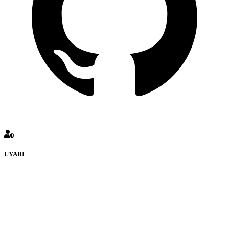
UYARI
defenceturk Forumuna eklenen ve farklı sitelere yönlendiren
bağlantı adreslerinden (linklerden) www.defenceturk.com sorumlu
tutulamaz. İnternet sitemizde, kaynak ya da bağlantı adresi(link)
göstermeksizin izinsiz bir şekilde yapılan her türlü haber ve bilgi
paylaşımı yasaktır. Forumumuzda izinsiz ve kaynak göstermeksizin
yapılan haber ve bilgi paylaşımlarından sadece eylemi gerçekleştiren