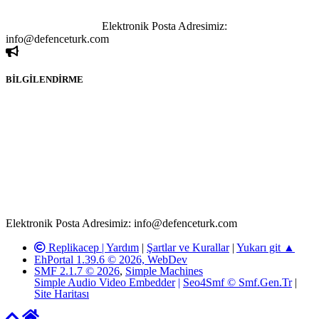
kişi sorumludur. Bu durumun mağduriyet yaratması hâlinde hak
sahibi olan kişi, kişiler ya da kurumların, bizlerle iletişime geçmesini
ivedilikle rica ederiz.
Elektronik Posta Adresimiz:
info@defenceturk.com
BİLGİLENDİRME
Rom ve medya haber sitesi olarak hizmet veren
www.defenceturk.com'
da, 5651 Sayılı Kanunun 8. Maddesine ve
T.C.K'nın 125. Maddesine göre, yapılan gönderi (konu, yorum)
paylaşımlarının tüm sorumluluğu forum üyelerimize aittir.
defenceturk Forumuna iletilecek olan şikayetler, elektronik posta
adresimize gönderildikten en geç üç (3) iş günü içerisinde, ilgili
kanunlar ve yönetmelikler çerçevesinde tarafımızca incelenerek site
yöneticilerimiz tarafından gereken çalışmaların yapılmasının
ardından ilgili kişi ya da kuruma yazılı açıklama yapılacaktır.
Elektronik Posta Adresimiz: info@defenceturk.com
Replikacep |
Yardım
|
Şartlar ve Kurallar
|
Yukarı git ▲
EhPortal 1.39.6 © 2026, WebDev
SMF 2.1.7 © 2026
,
Simple Machines
Simple Audio Video Embedder
|
Seo4Smf © Smf.Gen.Tr
|
Site Haritası