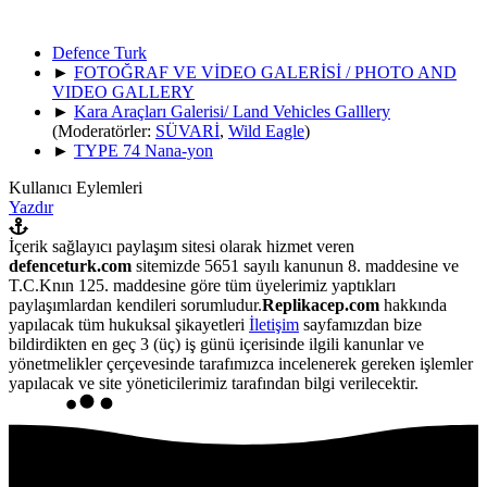
Defence Turk
►
FOTOĞRAF VE VİDEO GALERİSİ / PHOTO AND
VIDEO GALLERY
►
Kara Araçları Galerisi/ Land Vehicles Galllery
(Moderatörler:
SÜVARİ
,
Wild Eagle
)
►
TYPE 74 Nana-yon
Kullanıcı Eylemleri
Yazdır
İçerik sağlayıcı paylaşım sitesi olarak hizmet veren
defenceturk.com
sitemizde 5651 sayılı kanunun 8. maddesine ve
T.C.Knın 125. maddesine göre tüm üyelerimiz yaptıkları
paylaşımlardan kendileri sorumludur.
Replikacep.com
hakkında
yapılacak tüm hukuksal şikayetleri
İletişim
sayfamızdan bize
bildirdikten en geç 3 (üç) iş günü içerisinde ilgili kanunlar ve
yönetmelikler çerçevesinde tarafımızca incelenerek gereken işlemler
yapılacak ve site yöneticilerimiz tarafından bilgi verilecektir.