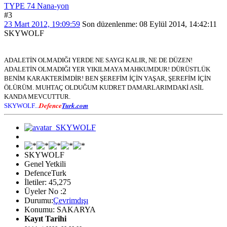
TYPE 74 Nana-yon
#3
23 Mart 2012, 19:09:59
Son düzenlenme
: 08 Eylül 2014, 14:42:11
SKYWOLF
ADALETİN OLMADIĞI YERDE NE SAYGI KALIR, NE DE DÜZEN!
ADALETİN OLMADIĞI YER YIKILMAYA MAHKUMDUR! DÜRÜSTLÜK
BENİM KARAKTERİMDİR! BEN ŞEREFİM İÇİN YAŞAR, ŞEREFİM İÇİN
ÖLÜRÜM. MUHTAÇ OLDUĞUM KUDRET DAMARLARIMDAKİ ASİL
KANDA MEVCUTTUR.
Defence
Turk.com
SKYWOLF...
SKYWOLF
Genel Yetkili
DefenceTurk
İletiler: 45,275
Üyeler No :2
Durumu:
Çevrimdışı
Konumu: SAKARYA
Kayıt Tarihi