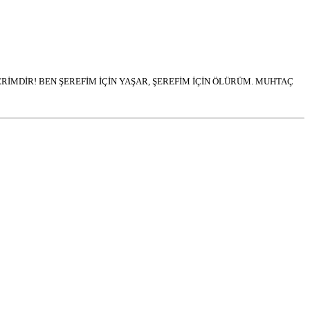
İMDİR! BEN ŞEREFİM İÇİN YAŞAR, ŞEREFİM İÇİN ÖLÜRÜM. MUHTAÇ