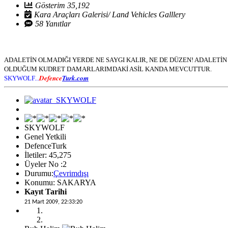
Gösterim 35,192
Kara Araçları Galerisi/ Land Vehicles Galllery
58 Yanıtlar
ADALETİN OLMADIĞI YERDE NE SAYGI KALIR, NE DE DÜZEN! ADALET
OLDUĞUM KUDRET DAMARLARIMDAKİ ASİL KANDA MEVCUTTUR.
Defence
Turk.com
SKYWOLF...
SKYWOLF
Genel Yetkili
DefenceTurk
İletiler: 45,275
Üyeler No :2
Durumu:
Çevrimdışı
Konumu: SAKARYA
Kayıt Tarihi
21 Mart 2009, 22:33:20