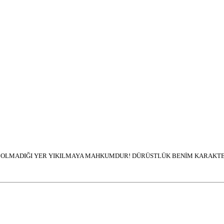
İN OLMADIĞI YER YIKILMAYA MAHKUMDUR! DÜRÜSTLÜK BENİM KARAKTER