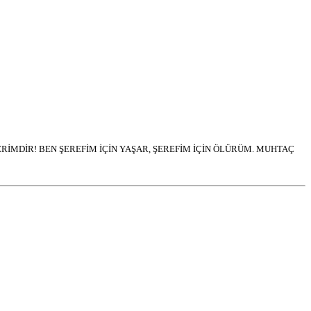
İMDİR! BEN ŞEREFİM İÇİN YAŞAR, ŞEREFİM İÇİN ÖLÜRÜM. MUHTAÇ