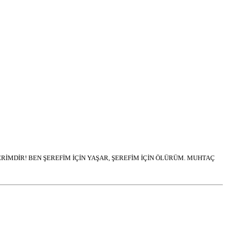
İMDİR! BEN ŞEREFİM İÇİN YAŞAR, ŞEREFİM İÇİN ÖLÜRÜM. MUHTAÇ