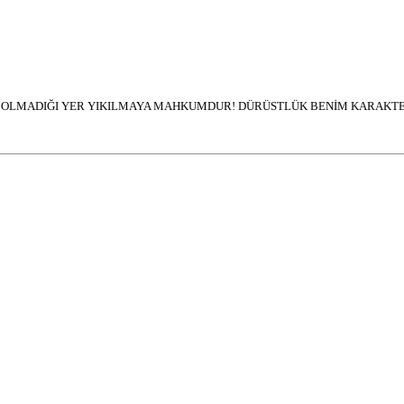
İN OLMADIĞI YER YIKILMAYA MAHKUMDUR! DÜRÜSTLÜK BENİM KARAKTER