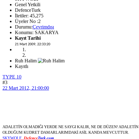
Genel Yetkili
DefenceTurk
İletiler: 45,275
Üyeler No :2
Durumu:
Çevrimdışı
Konumu: SAKARYA
Kayıt Tarihi
21 Mart 2009, 22:33:20
Ruh Halim
Kayıtlı
TYPE 10
#3
22 Mart 2012, 21:00:00
ADALETİN OLMADIĞI YERDE NE SAYGI KALIR, NE DE DÜZEN! ADALET
OLDUĞUM KUDRET DAMARLARIMDAKİ ASİL KANDA MEVCUTTUR.
Defence
Turk.com
SKYWOLF...