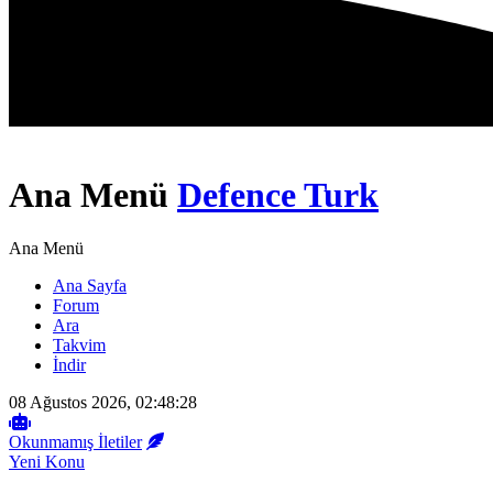
Ana Menü
Defence Turk
Ana Menü
Ana Sayfa
Forum
Ara
Takvim
İndir
08 Ağustos 2026, 02:48:28
Okunmamış İletiler
Yeni Konu