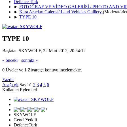
Defence Turk
►
FOTOĞRAF VE VİDEO GALERİSİ / PHOTO AND V
►
Kara Araçları Galerisi/ Land Vehicles Galllery
(Moderatörle
►
TYPE 10
TYPE 10
Başlatan SKYWOLF, 22 Mart 2012, 20:54:12
« önceki
-
sonraki »
0 Üyeler ve 1 Ziyaretçi konuyu incelemekte.
Yazdır
Aşağı git
Sayfa
1
2
3
4
5
6
Kullanıcı Eylemleri
SKYWOLF
Genel Yetkili
DefenceTurk