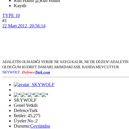
Ruh Halim
Kayıtlı
TYPE 10
#1
22 Mart 2012, 20:56:14
ADALETİN OLMADIĞI YERDE NE SAYGI KALIR, NE DE DÜZEN! ADALET
OLDUĞUM KUDRET DAMARLARIMDAKİ ASİL KANDA MEVCUTTUR.
Defence
Turk.com
SKYWOLF...
SKYWOLF
Genel Yetkili
DefenceTurk
İletiler: 45,275
Üyeler No :2
Durumu:
Çevrimdışı