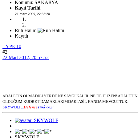
Konumu: SAKARYA
Kayıt Tarihi
21 Mart 2009, 22:33:20
Ruh Halim
Kayıtlı
TYPE 10
#2
22 Mart 2012, 20:57:52
ADALETİN OLMADIĞI YERDE NE SAYGI KALIR, NE DE DÜZEN! ADALET
OLDUĞUM KUDRET DAMARLARIMDAKİ ASİL KANDA MEVCUTTUR.
Defence
Turk.com
SKYWOLF...
SKYWOLF