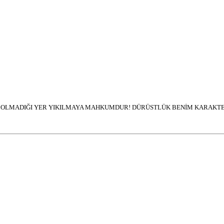
İN OLMADIĞI YER YIKILMAYA MAHKUMDUR! DÜRÜSTLÜK BENİM KARAKTER