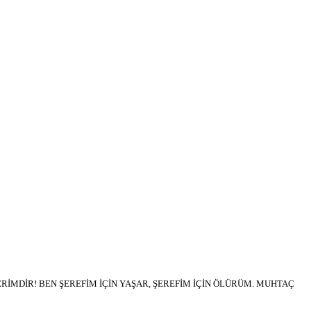
İMDİR! BEN ŞEREFİM İÇİN YAŞAR, ŞEREFİM İÇİN ÖLÜRÜM. MUHTAÇ