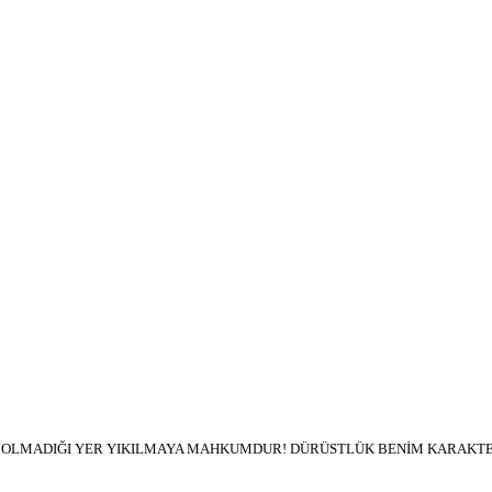
İN OLMADIĞI YER YIKILMAYA MAHKUMDUR! DÜRÜSTLÜK BENİM KARAKTER