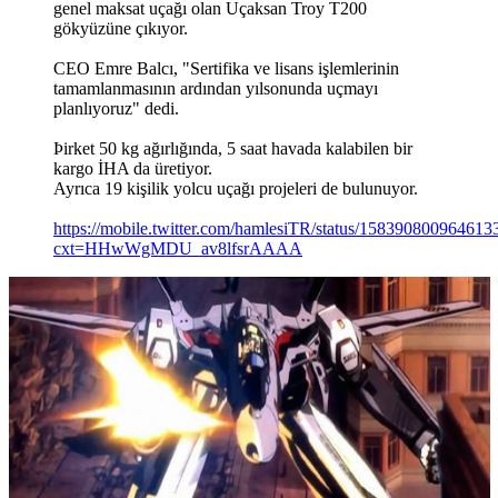
genel maksat uçağı olan Uçaksan Troy T200
gökyüzüne çıkıyor.
CEO Emre Balcı, "Sertifika ve lisans işlemlerinin
tamamlanmasının ardından yılsonunda uçmayı
planlıyoruz" dedi.
Þirket 50 kg ağırlığında, 5 saat havada kalabilen bir
kargo İHA da üretiyor.
Ayrıca 19 kişilik yolcu uçağı projeleri de bulunuyor.
https://mobile.twitter.com/hamlesiTR/status/15839080096461
cxt=HHwWgMDU_av8lfsrAAAA