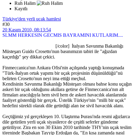
Ruh Halim
Kayıtlı
Türkiye'den yerli uçak hamlesi
#30
20 Kasım 2010, 08:13:54
SLMM HERKESIN GECMIS BAYRAMINI KUTLARIM....
[/color] İtalyan Savunma Bakanlığı
Müsteşarı Guido Crosetto'nun basınımızın tabiri ile "ağızdan
kaçırdığı" şey dikkat çekici.
Finmeccanica'nın Ankara Ofisi'nin açılışında yaptığı konuşmada
"Türk-İtalyan ortak yapımı bir uçak projesinin düşünüldüğü"nü
belirten Crosetto'nun neyi ima ettiği meçhul.
Kendisinin Savunma Bakanlığı Müsteşarı olması bahse konu uçağın
askeri bir uçak olduğunu akıllara getirse de Finmeccanica'nın alt
firmaları aracılığıyla hem sivil hem de askeri havacılık alanlarında
faaliyet gösterdiği bir gerçek. Üstelik Türkiye'nin "milli bir uçak"
hedefini sürekli olarak dile getirdiği alan ise sivil havacılık alanı.
Geçtiğimiz yıl gerçekleşen 10. Ulaştırma Þurası'nda resmi ağızlarca
dile getirilen yerli uçak siyasilerce de çeşitli seferler gündeme
getiriliyor. Zira en son 30 Ekim 2010 tarihinde THY'nin uçak teslim
töreninde Başbakan Tayyip Erdoğan da, "En kısa zamanda nasıl