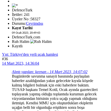
DefenceTurk
İletiler: 241
Üyeler No :58327
Durumu:
Çevrimdışı
Kayıt Tarihi
09 Ocak 2023, 20:49:43
DefenceTurk.com
Ruh Halim
Kayıtlı
Ynt: Türkiye'den yerli uçak hamlesi
#36
14 Mart 2023, 14:36:04
Alıntı yapılan: keenan - 14 Mart 2023, 14:07:02
Bugünlerde savunma sanayii basınında paylaşılan
haberler azaldığından yakın gelecekte kıyıda köşede
kalmış bilgileri bulmak için eski haberlere baktım.
TUSAÞ başkanı Temel Kotil, Ocak ayında gazetecileri
toplayarak yapmış olduğu toplantıda kurumun gelecek
vizyonlarından birisinin yolcu uçağı yapmak olduğunu
iletmişti. Kendisi MMU için oluşturdukları ekiplerin
uçağın belli bir olgunluğa eriştikten sonra boşa