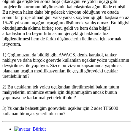
olgunluğa eriştikten sonra boşa çıkacağını ve yolcu uçağı gibi
projeler ile kurumun büyümesinin kalıcılaştırılacağını ifade etmişti.
Bu niyetin halen daha bir gelecek vizyonu olduğunu ve ortada
somut bir proje olmadığını varsayarsak söylendiği gibi başlasa en az
15-20 yıl sonra uçağın uçaçağını düşünmek yanlış olmaz. Bu bilgiyi
okuduğumda aklıma birkaç soru geldi ve hem daha bilgili
arkadaşların bu beyin fırtınasının gerçekliği hakkında bizi
bilgilendirmesi hem de farklı düşüncelerin iletilmesi için sormak
istiyorum.
1) Çoğumuzun da bildiği gibi AWACS, deniz karakol, tanker,
nakliye ve daha birçok görevde kullanılan uçaklar yolcu uçaklarının
devşirilmesi ile yapılıyor. Sizce bu vizyon kapsamında yapılması
plananan uçağın modifikasyonları ile çeşitli görevdeki uçaklar
üretilebilir mi?
2) Bu uçakların tek yolcu uçağından türetilmesini bakım tutum
maliyetlerini minimize etmek için düşünmüştüm ancak bunun
yapılması ne kadar maliyet efektif olur?
3) Yukarıda bahsettiğim görevdeki uçaklar için 2 adet TF6000
kullanan bir uçak yeterli olur mu?