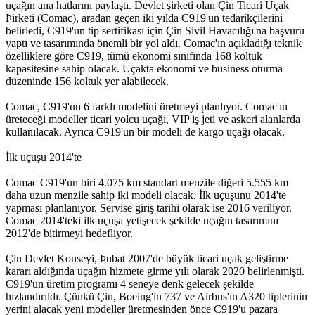
uçağın ana hatlarını paylaştı. Devlet şirketi olan Çin Ticari Uçak
Þirketi (Comac), aradan geçen iki yılda C919'un tedarikçilerini
belirledi, C919'un tip sertifikası için Çin Sivil Havacılığı'na başvuru
yaptı ve tasarımında önemli bir yol aldı. Comac'ın açıkladığı teknik
özelliklere göre C919, tümü ekonomi sınıfında 168 koltuk
kapasitesine sahip olacak. Uçakta ekonomi ve business oturma
düzeninde 156 koltuk yer alabilecek.
Comac, C919'un 6 farklı modelini üretmeyi planlıyor. Comac'ın
üreteceği modeller ticari yolcu uçağı, VIP iş jeti ve askeri alanlarda
kullanılacak. Ayrıca C919'un bir modeli de kargo uçağı olacak.
İlk uçuşu 2014'te
Comac C919'un biri 4.075 km standart menzile diğeri 5.555 km
daha uzun menzile sahip iki modeli olacak. İlk uçuşunu 2014'te
yapması planlanıyor. Servise giriş tarihi olarak ise 2016 veriliyor.
Comac 2014'teki ilk uçuşa yetişecek şekilde uçağın tasarımını
2012'de bitirmeyi hedefliyor.
Çin Devlet Konseyi, Þubat 2007'de büyük ticari uçak geliştirme
kararı aldığında uçağın hizmete girme yılı olarak 2020 belirlenmişti.
C919'un üretim programı 4 seneye denk gelecek şekilde
hızlandırıldı. Çünkü Çin, Boeing'in 737 ve Airbus'ın A320 tiplerinin
yerini alacak yeni modeller üretmesinden önce C919'u pazara