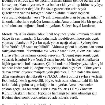
Boeing ve Airbus için de geçerli. Zaman zaman ben de bu sayfaya
konsept uçakları alıyorum. Ama bunlar ciddiye alınıp birinci sayfaya
konacak haberler değildir. En fazla gazetelerin arka sayfa
güzellerinin yanına fotoğraflı haber olabilir. "Panda üçüncü
yavrusunu doğurdu" veya "Nesli tükenmekte olan beyaz aslanlar..."
tarzında haberlerle eşdeğer konumdadır. Ama onların bile bir gerçek
tarafı olmasına rağmen, bunların yoktur. Sadece hayal kurdurur.
Mesela, "NASA önümüzdeki 3 yıl boyunca yılda 5 milyon dolarlık
bütçe ile ses hızından 5 kat daha hızlı gidebilecek hipersonic uçak
yapmayı planlıyor. Eğer bu uçak yolcu uçağı olsaydı Sydney'den
New York'a 2,5 saate uçabilirdi". Aklınıza geleni bu aşamadan sonra
sallayabilirsiniz. "İstanbul-New York 2 saat." Ben, Ekim 2010'daki
Hürriyet'ten bir sallama örneği vereyim: "Boeing süpersonik uçak
yapacak İstanbul-New York 3 saate inecek" bu haberi Amerika'da
hiçbir gazetede bulamazsınız. Çünkü onlarda Hürriyet yazı işleri gibi
bir acar kadro yok ki, doğmamış çocuğa don biçsinler. "Olmayacak
duaya amin" diyerek manşete yerleştirsinler. O ruh hali daha sonra
diğer gazetelere de nüksetti ve NASA haberi birinci sayfaya yerleşti.
Eski kulağı kesik gazetecilik böyle. Aslı astarı olmasa dahi illa bir
farkındalık yapılması gerektiğine inanıyorlar. Ama o zamanlar
çoktan geçti. Ha bu arada Türk Hava Yolları (THY) Yönetim
Kurulu Başkanı Hamdi Topçu da herhangi bir riski olmadığı için
Boeing süpersonik uçaklardan 20 adet sipariş verdi.