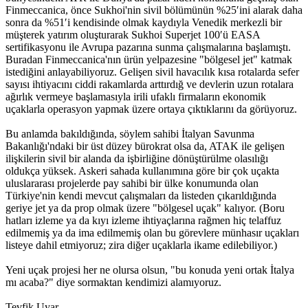
Finmeccanica, önce Sukhoi'nin sivil bölümünün %25′ini alarak daha
sonra da %51′i kendisinde olmak kaydıyla Venedik merkezli bir
müşterek yatırım oluşturarak Sukhoi Superjet 100′ü EASA
sertifikasyonu ile Avrupa pazarına sunma çalışmalarına başlamıştı.
Buradan Finmeccanica'nın ürün yelpazesine "bölgesel jet" katmak
istediğini anlayabiliyoruz. Gelişen sivil havacılık kısa rotalarda sefer
sayısı ihtiyacını ciddi rakamlarda arttırdığ ve devlerin uzun rotalara
ağırlık vermeye başlamasıyla irili ufaklı firmaların ekonomik
uçaklarla operasyon yapmak üzere ortaya çıktıklarını da görüyoruz.
Bu anlamda bakıldığında, söylem sahibi İtalyan Savunma
Bakanlığı'ndaki bir üst düzey bürokrat olsa da, ATAK ile gelişen
ilişkilerin sivil bir alanda da işbirliğine dönüştürülme olasılığı
oldukça yüksek. Askeri sahada kullanımına göre bir çok uçakta
uluslararası projelerde pay sahibi bir ülke konumunda olan
Türkiye'nin kendi mevcut çalışmaları da listeden çıkarıldığında
geriye jet ya da prop olmak üzere "bölgesel uçak" kalıyor. (Boru
hatları izleme ya da kıyı izleme ihtiyaçlarına rağmen hiç telaffuz
edilmemiş ya da ima edilmemiş olan bu görevlere münhasır uçakları
listeye dahil etmiyoruz; zira diğer uçaklarla ikame edilebiliyor.)
Yeni uçak projesi her ne olursa olsun, "bu konuda yeni ortak İtalya
mı acaba?" diye sormaktan kendimizi alamıyoruz.
Tevfik Uyar