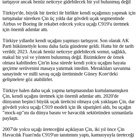
tartışıyor ancak henüz neticeye gidebilecek bir yol bulunmuş değil
Türkiye'de, büyük bir üretici ile birlikte kendi uçağımızı yapmak için
tartışmalar sürerken Çin üç yılda dar gövdeli uçak segmentinde
Airbus ve Boeing ile rekabet edecek yolcu uçağı C919'u üretmek
için önemli adımlar attı.
Türkiye yıllardır kendi uçağını yapmayı tartışıyor. Son olarak AK
Parti hükümetiyle konu daha fazla gündeme geldi. Hatta bir de tarih
verildi; 2023. Ancak henüz neticeye gidebilecek somut, sağlıklı,
makul bir yol ve yöntem bulunmuş değil. Bizimkilere de örnek
olması kabilinden Çin'in kısa sürede kendi yolcu uçağını hayata
geçirme serüvenini masaya yatırmak istedim. Meraklıları savunma
sanayinde ve milli savaş uçağı üretiminde Güney Kore'deki
gelişmelere göz atabilirler.
Türkiye halen daha uçak yapma tartışmasından kurtulamamışken
Çin, kendi uçağını üretmek için önemli adımlar attı. 2020'de
dünyanın beşinci büyük uçak üreticisi olmaya çok yaklaşan Çin, dar
gövdeli yolcu uçağı C919 modeli için ilk siparişleri aldı, bu uçağın
"mock-up"ını da dünya basını ve havacılık sektöründen uzmanlarla
paylaştı.
2007'de yolcu uçağı üreteceğini açıklayan Çin, iki yıl önce Çin
Havacılık Fuarı'nda C919'un tanıtımını yaptı, kamuoyuyla üreteceği