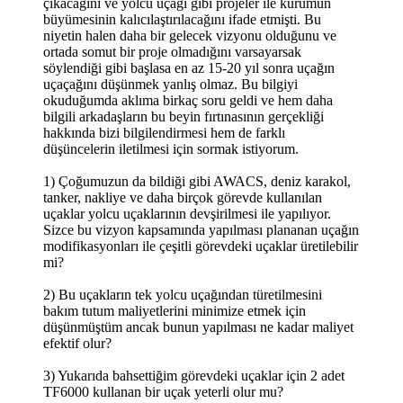
çıkacağını ve yolcu uçağı gibi projeler ile kurumun
büyümesinin kalıcılaştırılacağını ifade etmişti. Bu
niyetin halen daha bir gelecek vizyonu olduğunu ve
ortada somut bir proje olmadığını varsayarsak
söylendiği gibi başlasa en az 15-20 yıl sonra uçağın
uçaçağını düşünmek yanlış olmaz. Bu bilgiyi
okuduğumda aklıma birkaç soru geldi ve hem daha
bilgili arkadaşların bu beyin fırtınasının gerçekliği
hakkında bizi bilgilendirmesi hem de farklı
düşüncelerin iletilmesi için sormak istiyorum.
1) Çoğumuzun da bildiği gibi AWACS, deniz karakol,
tanker, nakliye ve daha birçok görevde kullanılan
uçaklar yolcu uçaklarının devşirilmesi ile yapılıyor.
Sizce bu vizyon kapsamında yapılması plananan uçağın
modifikasyonları ile çeşitli görevdeki uçaklar üretilebilir
mi?
2) Bu uçakların tek yolcu uçağından türetilmesini
bakım tutum maliyetlerini minimize etmek için
düşünmüştüm ancak bunun yapılması ne kadar maliyet
efektif olur?
3) Yukarıda bahsettiğim görevdeki uçaklar için 2 adet
TF6000 kullanan bir uçak yeterli olur mu?