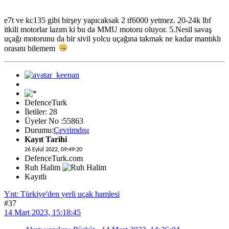
e7t ve kc135 gibi birşey yapıcaksak 2 tf6000 yetmez. 20-24k lbf
itkili motorlar lazım ki bu da MMU motoru oluyor. 5.Nesil savaş
uçağı motorunu da bir sivil yolcu uçağına takmak ne kadar mantıklı
orasını bilemem
DefenceTurk
İletiler: 28
Üyeler No :55863
Durumu:
Çevrimdışı
Kayıt Tarihi
26 Eylül 2022, 09:49:20
DefenceTurk.com
Ruh Halim
Kayıtlı
Ynt: Türkiye'den yerli uçak hamlesi
#37
14 Mart 2023, 15:18:45