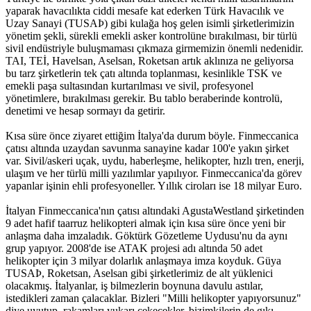
yaparak havacılıkta ciddi mesafe kat ederken Türk Havacılık ve
Uzay Sanayi (TUSAÞ) gibi kulağa hoş gelen isimli şirketlerimizin
yönetim şekli, sürekli emekli asker kontrolüne bırakılması, bir türlü
sivil endüstriyle buluşmaması çıkmaza girmemizin önemli nedenidir.
TAI, TEİ, Havelsan, Aselsan, Roketsan artık aklınıza ne geliyorsa
bu tarz şirketlerin tek çatı altında toplanması, kesinlikle TSK ve
emekli paşa sultasından kurtarılması ve sivil, profesyonel
yönetimlere, bırakılması gerekir. Bu tablo beraberinde kontrolü,
denetimi ve hesap sormayı da getirir.
Kısa süre önce ziyaret ettiğim İtalya'da durum böyle. Finmeccanica
çatısı altında uzaydan savunma sanayine kadar 100'e yakın şirket
var. Sivil/askeri uçak, uydu, haberleşme, helikopter, hızlı tren, enerji,
ulaşım ve her türlü milli yazılımlar yapılıyor. Finmeccanica'da görev
yapanlar işinin ehli profesyoneller. Yıllık ciroları ise 18 milyar Euro.
İtalyan Finmeccanica'nın çatısı altındaki AgustaWestland şirketinden
9 adet hafif taarruz helikopteri almak için kısa süre önce yeni bir
anlaşma daha imzaladık. Göktürk Gözetleme Uydusu'nu da aynı
grup yapıyor. 2008'de ise ATAK projesi adı altında 50 adet
helikopter için 3 milyar dolarlık anlaşmaya imza koyduk. Güya
TUSAÞ, Roketsan, Aselsan gibi şirketlerimiz de alt yüklenici
olacakmış. İtalyanlar, iş bilmezlerin boynuna davulu astılar,
istedikleri zaman çalacaklar. Bizleri "Milli helikopter yapıyorsunuz"
diye uyutup, rakamları yukarı çekecekler, bizimkilerin de gıkı