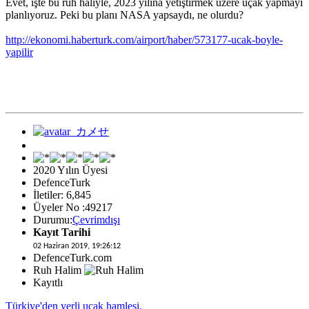
Evet, işte bu ruh haliyle, 2023 yılına yetiştirmek üzere uçak yapmayı
planlıyoruz. Peki bu planı NASA yapsaydı, ne olurdu?
http://ekonomi.haberturk.com/airport/haber/573177-ucak-boyle-
yapilir
2020 Yılın Üyesi
DefenceTurk
İletiler: 6,845
Üyeler No :49217
Durumu:
Çevrimdışı
Kayıt Tarihi
02 Haziran 2019, 19:26:12
DefenceTurk.com
Ruh Halim
Kayıtlı
Türkiye'den yerli uçak hamlesi.