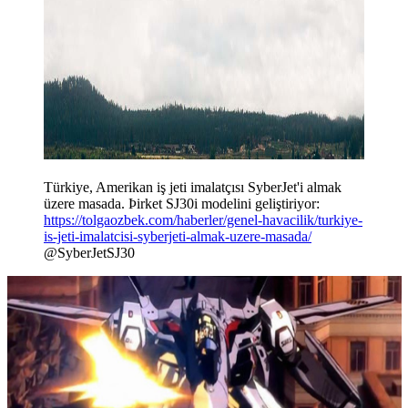
Türkiye, Amerikan iş jeti imalatçısı SyberJet'i almak
üzere masada. Þirket SJ30i modelini geliştiriyor:
https://tolgaozbek.com/haberler/genel-havacilik/turkiye-
is-jeti-imalatcisi-syberjeti-almak-uzere-masada/
@SyberJetSJ30