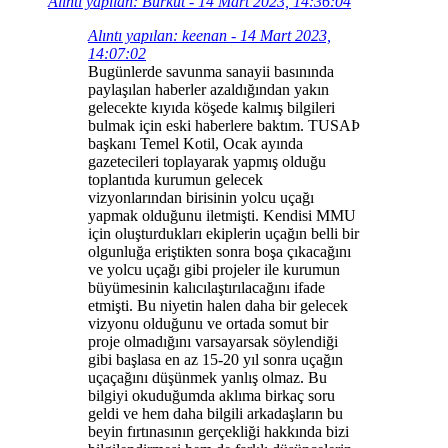
Alıntı yapılan: Bürküt - 14 Mart 2023, 14:36:04
Alıntı yapılan: keenan - 14 Mart 2023,
14:07:02
Bugünlerde savunma sanayii basınında
paylaşılan haberler azaldığından yakın
gelecekte kıyıda köşede kalmış bilgileri
bulmak için eski haberlere baktım. TUSAÞ
başkanı Temel Kotil, Ocak ayında
gazetecileri toplayarak yapmış olduğu
toplantıda kurumun gelecek
vizyonlarından birisinin yolcu uçağı
yapmak olduğunu iletmişti. Kendisi MMU
için oluşturdukları ekiplerin uçağın belli bir
olgunluğa eriştikten sonra boşa çıkacağını
ve yolcu uçağı gibi projeler ile kurumun
büyümesinin kalıcılaştırılacağını ifade
etmişti. Bu niyetin halen daha bir gelecek
vizyonu olduğunu ve ortada somut bir
proje olmadığını varsayarsak söylendiği
gibi başlasa en az 15-20 yıl sonra uçağın
uçaçağını düşünmek yanlış olmaz. Bu
bilgiyi okuduğumda aklıma birkaç soru
geldi ve hem daha bilgili arkadaşların bu
beyin fırtınasının gerçekliği hakkında bizi