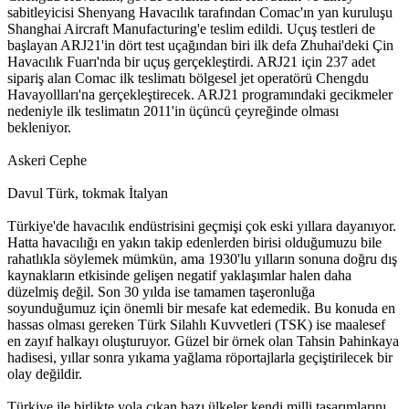
sabitleyicisi Shenyang Havacılık tarafından Comac'ın yan kuruluşu
Shanghai Aircraft Manufacturing'e teslim edildi. Uçuş testleri de
başlayan ARJ21'in dört test uçağından biri ilk defa Zhuhai'deki Çin
Havacılık Fuarı'nda bir uçuş gerçekleştirdi. ARJ21 için 237 adet
sipariş alan Comac ilk teslimatı bölgesel jet operatörü Chengdu
Havayollları'na gerçekleştirecek. ARJ21 programındaki gecikmeler
nedeniyle ilk teslimatın 2011'in üçüncü çeyreğinde olması
bekleniyor.
Askeri Cephe
Davul Türk, tokmak İtalyan
Türkiye'de havacılık endüstrisini geçmişi çok eski yıllara dayanıyor.
Hatta havacılığı en yakın takip edenlerden birisi olduğumuzu bile
rahatlıkla söylemek mümkün, ama 1930'lu yılların sonuna doğru dış
kaynakların etkisinde gelişen negatif yaklaşımlar halen daha
düzelmiş değil. Son 30 yılda ise tamamen taşeronluğa
soyunduğumuz için önemli bir mesafe kat edemedik. Bu konuda en
hassas olması gereken Türk Silahlı Kuvvetleri (TSK) ise maalesef
en zayıf halkayı oluşturuyor. Güzel bir örnek olan Tahsin Þahinkaya
hadisesi, yıllar sonra yıkama yağlama röportajlarla geçiştirilecek bir
olay değildir.
Türkiye ile birlikte yola çıkan bazı ülkeler kendi milli tasarımlarını