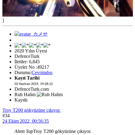
]
2020 Yılın Üyesi
DefenceTurk
İletiler: 6,845
Üyeler No :49217
Durumu:
Çevrimdışı
Kayıt Tarihi
02 Haziran 2019, 19:26:12
DefenceTurk.com
Ruh Halim
Kayıtlı
Troy T200 gökyüzüne çıkıyor.
#34
24 Ekim 2022, 00:56:35
Alıntı Yap
Troy T200 gökyüzüne çıkıyor.