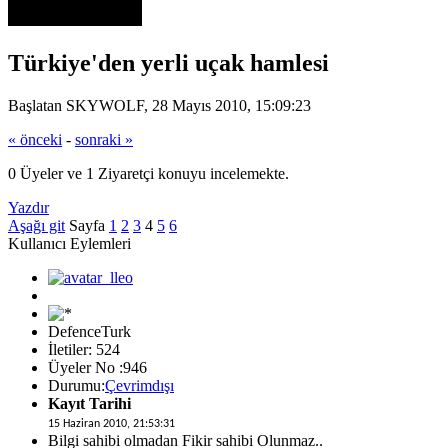
Türkiye'den yerli uçak hamlesi
Başlatan SKYWOLF, 28 Mayıs 2010, 15:09:23
« önceki
-
sonraki »
0 Üyeler ve 1 Ziyaretçi konuyu incelemekte.
Yazdır
Aşağı git
Sayfa
1
2
3
4
5
6
Kullanıcı Eylemleri
DefenceTurk
İletiler: 524
Üyeler No :946
Durumu:
Çevrimdışı
Kayıt Tarihi
15 Haziran 2010, 21:53:31
Bilgi sahibi olmadan Fikir sahibi Olunmaz..