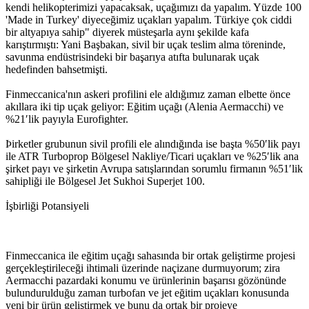
kendi helikopterimizi yapacaksak, uçağımızı da yapalım. Yüzde 100
'Made in Turkey' diyeceğimiz uçakları yapalım. Türkiye çok ciddi
bir altyapıya sahip" diyerek müsteşarla aynı şekilde kafa
karıştırmıştı: Yani Başbakan, sivil bir uçak teslim alma töreninde,
savunma endüstrisindeki bir başarıya atıfta bulunarak uçak
hedefinden bahsetmişti.
Finmeccanica'nın askeri profilini ele aldığımız zaman elbette önce
akıllara iki tip uçak geliyor: Eğitim uçağı (Alenia Aermacchi) ve
%21′lik payıyla Eurofighter.
Þirketler grubunun sivil profili ele alındığında ise başta %50′lik payı
ile ATR Turboprop Bölgesel Nakliye/Ticari uçakları ve %25′lik ana
şirket payı ve şirketin Avrupa satışlarından sorumlu firmanın %51′lik
sahipliği ile Bölgesel Jet Sukhoi Superjet 100.
İşbirliği Potansiyeli
Finmeccanica ile eğitim uçağı sahasında bir ortak geliştirme projesi
gerçekleştirileceği ihtimali üzerinde naçizane durmuyorum; zira
Aermacchi pazardaki konumu ve ürünlerinin başarısı gözönünde
bulundurulduğu zaman turbofan ve jet eğitim uçakları konusunda
yeni bir ürün geliştirmek ve bunu da ortak bir projeye