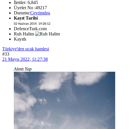
İletiler: 6,845
Üyeler No :49217
Durumu:
Çevrimdışı
Kayıt Tarihi
02 Haziran 2019, 19:26:12
DefenceTurk.com
Ruh Halim
Kayıtlı
Türkiye'den uçak hamlesi
#33
21 Mayıs 2022, 11:27:38
Alıntı Yap