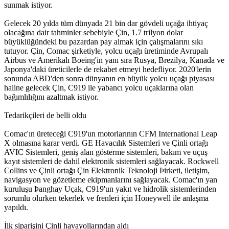
sunmak istiyor.
Gelecek 20 yılda tüm dünyada 21 bin dar gövdeli uçağa ihtiyaç
olacağına dair tahminler sebebiyle Çin, 1.7 trilyon dolar
büyüklüğündeki bu pazardan pay almak için çalışmalarını sıkı
tutuyor. Çin, Comac şirketiyle, yolcu uçağı üretiminde Avrupalı
Airbus ve Amerikalı Boeing'in yanı sıra Rusya, Brezilya, Kanada ve
Japonya'daki üreticilerle de rekabet etmeyi hedefliyor. 2020'lerin
sonunda ABD'den sonra dünyanın en büyük yolcu uçağı piyasası
haline gelecek Çin, C919 ile yabancı yolcu uçaklarına olan
bağımlılığını azaltmak istiyor.
Tedarikçileri de belli oldu
Comac'ın üreteceği C919'un motorlarının CFM International Leap
X olmasına karar verdi. GE Havacılık Sistemleri ve Çinli ortağı
AVIC Sistemleri, geniş alan gösterme sistemleri, bakım ve uçuş
kayıt sistemleri de dahil elektronik sistemleri sağlayacak. Rockwell
Collins ve Çinli ortağı Çin Elektronik Teknoloji Þirketi, iletişim,
navigasyon ve gözetleme ekipmanlarını sağlayacak. Comac'ın yan
kuruluşu Þanghay Uçak, C919'un yakıt ve hidrolik sistemlerinden
sorumlu olurken tekerlek ve frenleri için Honeywell ile anlaşma
yapıldı.
İlk siparişini Çinli havayollarından aldı