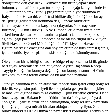
dönüştürmekten çok uzak. Aermacchi'nin ürün yelpazesinde
bulunmayan, hafif olmayan turborop eğitim uçağı kategorisinde ise
TAI münferit olarak Hürkuş programını yürütüyor durumda ve
İtalyan-Türk Havacılık endüstrisi birlikte düşünüldüğünde bu açıdan
da işbirliği geliştirecek konumda değil, ancak birbirlerini
tamamlayacak konumda karşımıza çıkıyorlar. Yine naçizane
fikrimce, TAI'nin Hürkuş'u A ve B modelleri olmak üzere hem
askeri hem de ticari konumlandırma planları tandem kokpite sahip
eğitim uçağı pazarında Finmeccanica ile bir işbirliğini uzak kılıyor.
Sivil Havacılık Genel Müdürlüğü'nün "Türkiye'nin Havacılık
Eğitim Merkezi" olacağına dair söylemlerinin de uluslararası işbirliği
içeren endüstriyel bir planla ilişkisi olduğunu düşünmüyorum.
Öte yandan bir iş birliği sahası ise bölgesel uçak sahası ki ilk günden
beri siyasi söylemler de hep bu yönde. Ayrıca Başbakan Recep
Tayyip Erdoğan'ın konuya değindiği son konuşmasının THY'nin
uçak teslim alma töreni olması da bu anlamda manidar.
Türkiye hakkında yapılan araştırma raporlarının işaret ettiği bölgesel
liderlik ve gelişim potansiyeli ile komşularla gelişen ticari ilişkiler
hesaba katıldığında karşımıza oldukça ilişkili bir tablo çıkıyor. Daha
önce Ulaştırma Bakanı Binali Yıldırım'ın da "bölgesel jet" ya da
"bölgesel uçak" telaffuzlarına bakıldığında, bölgesel uçak pazarının
işbirliği yapılmaya müsait bir alan olduğu akıllara geliyor. Zira
bünyesindeki ATR ile Dünya'da pazar lideri konumuna geçmiş olan