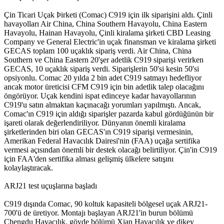
Çin Ticari Uçak Þirketi (Comac) C919 için ilk siparişini aldı. Çinli
havayolları Air China, China Southern Havayolu, China Eastern
Havayolu, Hainan Havayolu, Çinli kiralama şirketi CBD Leasing
Company ve General Electric'in uçak finansman ve kiralama şirketi
GECAS toplam 100 uçaklık sipariş verdi. Air China, China
Southern ve China Eastern 20'şer adetlik C919 siparişi verirken
GECAS, 10 uçaklık sipariş verdi. Siparişlerin 50'si kesin 50'si
opsiyonlu. Comac 20 yılda 2 bin adet C919 satmayı hedefliyor
ancak motor üreticisi CFM C919 için bin adetlik talep olacağını
öngörüyor. Uçak kendini ispat edinceye kadar havayollarının
C919'u satın almaktan kaçınacağı yorumları yapılmıştı. Ancak,
Comac'ın C919 için aldığı siparişler pazarda kabul gördüğünün bir
işareti olarak değerlendiriliyor. Dünyanın önemli kiralama
şirketlerinden biri olan GECAS'ın C919 siparişi vermesinin,
Amerikan Federal Havacılık Dairesi'nin (FAA) uçağa sertifika
vermesi açısından önemli bir destek olacağı belirtiliyor. Çin'in C919
için FAA'den sertifika alması gelişmiş ülkelere satışını
kolaylaştıracak.
ARJ21 test uçuşlarına başladı
C919 dışında Comac, 90 koltuk kapasiteli bölgesel uçak ARJ21-
700'ü de üretiyor. Montajı başlayan ARJ21'in burun bölümü
Chengdu Havacılık, gövde bölümü Xian Havacılık ve dikey