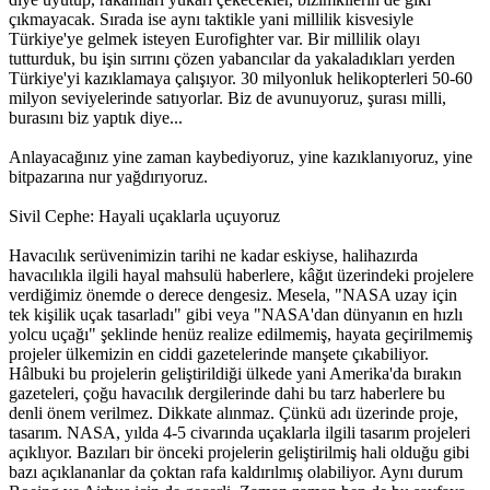
çıkmayacak. Sırada ise aynı taktikle yani millilik kisvesiyle
Türkiye'ye gelmek isteyen Eurofighter var. Bir millilik olayı
tutturduk, bu işin sırrını çözen yabancılar da yakaladıkları yerden
Türkiye'yi kazıklamaya çalışıyor. 30 milyonluk helikopterleri 50-60
milyon seviyelerinde satıyorlar. Biz de avunuyoruz, şurası milli,
burasını biz yaptık diye...
Anlayacağınız yine zaman kaybediyoruz, yine kazıklanıyoruz, yine
bitpazarına nur yağdırıyoruz.
Sivil Cephe: Hayali uçaklarla uçuyoruz
Havacılık serüvenimizin tarihi ne kadar eskiyse, halihazırda
havacılıkla ilgili hayal mahsulü haberlere, kâğıt üzerindeki projelere
verdiğimiz önemde o derece dengesiz. Mesela, "NASA uzay için
tek kişilik uçak tasarladı" gibi veya "NASA'dan dünyanın en hızlı
yolcu uçağı" şeklinde henüz realize edilmemiş, hayata geçirilmemiş
projeler ülkemizin en ciddi gazetelerinde manşete çıkabiliyor.
Hâlbuki bu projelerin geliştirildiği ülkede yani Amerika'da bırakın
gazeteleri, çoğu havacılık dergilerinde dahi bu tarz haberlere bu
denli önem verilmez. Dikkate alınmaz. Çünkü adı üzerinde proje,
tasarım. NASA, yılda 4-5 civarında uçaklarla ilgili tasarım projeleri
açıklıyor. Bazıları bir önceki projelerin geliştirilmiş hali olduğu gibi
bazı açıklananlar da çoktan rafa kaldırılmış olabiliyor. Aynı durum