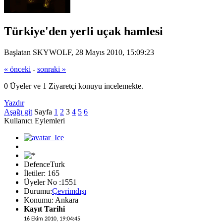
Türkiye'den yerli uçak hamlesi
Başlatan SKYWOLF, 28 Mayıs 2010, 15:09:23
« önceki
-
sonraki »
0 Üyeler ve 1 Ziyaretçi konuyu incelemekte.
Yazdır
Aşağı git
Sayfa
1
2
3
4
5
6
Kullanıcı Eylemleri
DefenceTurk
İletiler: 165
Üyeler No :1551
Durumu:
Çevrimdışı
Konumu: Ankara
Kayıt Tarihi
16 Ekim 2010, 19:04:45