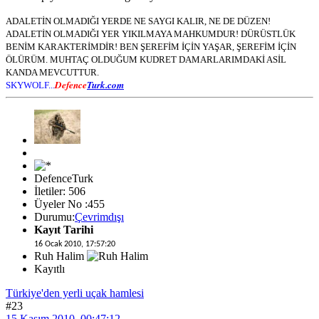
ADALETİN OLMADIĞI YERDE NE SAYGI KALIR, NE DE DÜZEN!
ADALETİN OLMADIĞI YER YIKILMAYA MAHKUMDUR! DÜRÜSTLÜK
BENİM KARAKTERİMDİR! BEN ŞEREFİM İÇİN YAŞAR, ŞEREFİM İÇİN
ÖLÜRÜM. MUHTAÇ OLDUĞUM KUDRET DAMARLARIMDAKİ ASİL
KANDA MEVCUTTUR.
Defence
Turk.com
SKYWOLF...
DefenceTurk
İletiler: 506
Üyeler No :455
Durumu:
Çevrimdışı
Kayıt Tarihi
16 Ocak 2010, 17:57:20
Ruh Halim
Kayıtlı
Türkiye'den yerli uçak hamlesi
#23
15 Kasım 2010, 00:47:12