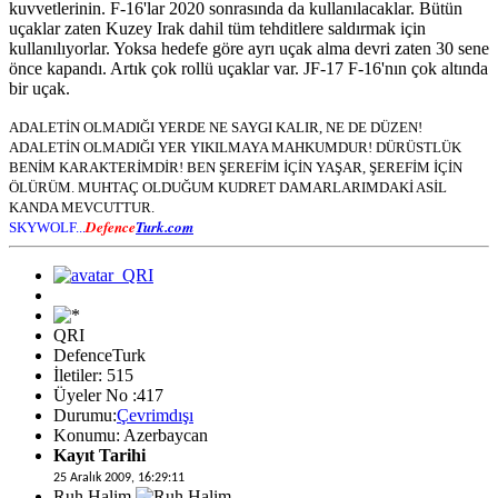
kuvvetlerinin. F-16'lar 2020 sonrasında da kullanılacaklar. Bütün
uçaklar zaten Kuzey Irak dahil tüm tehditlere saldırmak için
kullanılıyorlar. Yoksa hedefe göre ayrı uçak alma devri zaten 30 sene
önce kapandı. Artık çok rollü uçaklar var. JF-17 F-16'nın çok altında
bir uçak.
ADALETİN OLMADIĞI YERDE NE SAYGI KALIR, NE DE DÜZEN!
ADALETİN OLMADIĞI YER YIKILMAYA MAHKUMDUR! DÜRÜSTLÜK
BENİM KARAKTERİMDİR! BEN ŞEREFİM İÇİN YAŞAR, ŞEREFİM İÇİN
ÖLÜRÜM. MUHTAÇ OLDUĞUM KUDRET DAMARLARIMDAKİ ASİL
KANDA MEVCUTTUR.
Defence
Turk.com
SKYWOLF...
QRI
DefenceTurk
İletiler: 515
Üyeler No :417
Durumu:
Çevrimdışı
Konumu: Azerbaycan
Kayıt Tarihi
25 Aralık 2009, 16:29:11
Ruh Halim