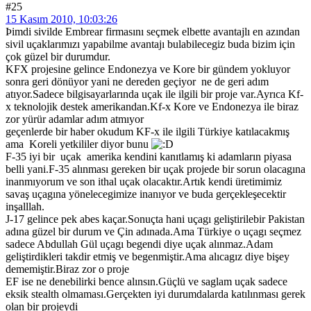
#25
15 Kasım 2010, 10:03:26
Þimdi sivilde Embrear firmasını seçmek elbette avantajlı en azından
sivil uçaklarımızı yapabilme avantajı bulabilecegiz buda bizim için
çok güzel bir durumdur.
KFX projesine gelince Endonezya ve Kore bir gündem yokluyor
sonra geri dönüyor yani ne dereden geçiyor ne de geri adım
atıyor.Sadece bilgisayarlarında uçak ile ilgili bir proje var.Ayrıca Kf-
x teknolojik destek amerikandan.Kf-x Kore ve Endonezya ile biraz
zor yürür adamlar adım atmıyor
geçenlerde bir haber okudum KF-x ile ilgili Türkiye katılacakmış
ama Koreli yetkililer diyor bunu
F-35 iyi bir uçak amerika kendini kanıtlamış ki adamların piyasa
belli yani.F-35 alınması gereken bir uçak projede bir sorun olacagına
inanmıyorum ve son ithal uçak olacaktır.Artık kendi üretimimiz
savaş uçagına yönelecegimize inanıyor ve buda gerçekleşecektir
inşalllah.
J-17 gelince pek abes kaçar.Sonuçta hani uçagı geliştirilebir Pakistan
adına güzel bir durum ve Çin adınada.Ama Türkiye o uçagı seçmez
sadece Abdullah Gül uçagı begendi diye uçak alınmaz.Adam
geliştirdikleri takdir etmiş ve begenmiştir.Ama alıcagız diye bişey
dememiştir.Biraz zor o proje
EF ise ne denebilirki bence alınsın.Güçlü ve saglam uçak sadece
eksik stealth olmaması.Gerçekten iyi durumdalarda katılınması gerek
olan bir projeydi