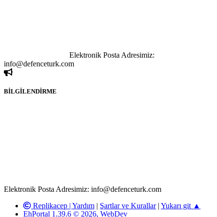
tutulamaz. İnternet sitemizde, kaynak ya da bağlantı adresi(link)
göstermeksizin izinsiz bir şekilde yapılan her türlü haber ve bilgi
paylaşımı yasaktır. Forumumuzda izinsiz ve kaynak göstermeksizin
yapılan haber ve bilgi paylaşımlarından sadece eylemi gerçekleştiren
kişi sorumludur. Bu durumun mağduriyet yaratması hâlinde hak
sahibi olan kişi, kişiler ya da kurumların, bizlerle iletişime geçmesini
ivedilikle rica ederiz.
Elektronik Posta Adresimiz:
info@defenceturk.com
BİLGİLENDİRME
Rom ve medya haber sitesi olarak hizmet veren
www.defenceturk.com'
da, 5651 Sayılı Kanunun 8. Maddesine ve
T.C.K'nın 125. Maddesine göre, yapılan gönderi (konu, yorum)
paylaşımlarının tüm sorumluluğu forum üyelerimize aittir.
defenceturk Forumuna iletilecek olan şikayetler, elektronik posta
adresimize gönderildikten en geç üç (3) iş günü içerisinde, ilgili
kanunlar ve yönetmelikler çerçevesinde tarafımızca incelenerek site
yöneticilerimiz tarafından gereken çalışmaların yapılmasının
ardından ilgili kişi ya da kuruma yazılı açıklama yapılacaktır.
Elektronik Posta Adresimiz: info@defenceturk.com
Replikacep |
Yardım
|
Şartlar ve Kurallar
|
Yukarı git ▲
EhPortal 1.39.6 © 2026, WebDev