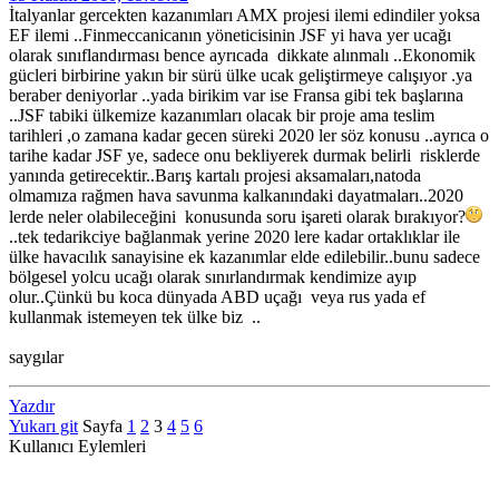
İtalyanlar gercekten kazanımları AMX projesi ilemi edindiler yoksa
EF ilemi ..Finmeccanicanın yöneticisinin JSF yi hava yer ucağı
olarak sınıflandırması bence ayrıcada dikkate alınmalı ..Ekonomik
gücleri birbirine yakın bir sürü ülke ucak geliştirmeye calışıyor .ya
beraber deniyorlar ..yada birikim var ise Fransa gibi tek başlarına
..JSF tabiki ülkemize kazanımları olacak bir proje ama teslim
tarihleri ,o zamana kadar gecen süreki 2020 ler söz konusu ..ayrıca o
tarihe kadar JSF ye, sadece onu bekliyerek durmak belirli risklerde
yanında getirecektir..Barış kartalı projesi aksamaları,natoda
olmamıza rağmen hava savunma kalkanındaki dayatmaları..2020
lerde neler olabileceğini konusunda soru işareti olarak bırakıyor?
..tek tedarikciye bağlanmak yerine 2020 lere kadar ortaklıklar ile
ülke havacılık sanayisine ek kazanımlar elde edilebilir..bunu sadece
bölgesel yolcu ucağı olarak sınırlandırmak kendimize ayıp
olur..Çünkü bu koca dünyada ABD uçağı veya rus yada ef
kullanmak istemeyen tek ülke biz ..
saygılar
Yazdır
Yukarı git
Sayfa
1
2
3
4
5
6
Kullanıcı Eylemleri