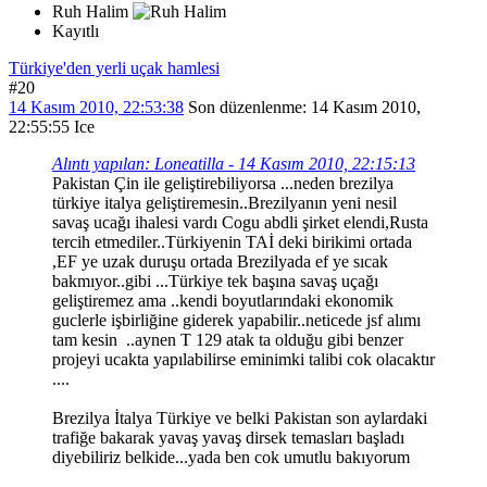
Ruh Halim
Kayıtlı
Türkiye'den yerli uçak hamlesi
#20
14 Kasım 2010, 22:53:38
Son düzenlenme
: 14 Kasım 2010,
22:55:55 Ice
Alıntı yapılan: Loneatilla - 14 Kasım 2010, 22:15:13
Pakistan Çin ile geliştirebiliyorsa ...neden brezilya
türkiye italya geliştiremesin..Brezilyanın yeni nesil
savaş ucağı ihalesi vardı Cogu abdli şirket elendi,Rusta
tercih etmediler..Türkiyenin TAİ deki birikimi ortada
,EF ye uzak duruşu ortada Brezilyada ef ye sıcak
bakmıyor..gibi ...Türkiye tek başına savaş uçağı
geliştiremez ama ..kendi boyutlarındaki ekonomik
guclerle işbirliğine giderek yapabilir..neticede jsf alımı
tam kesin ..aynen T 129 atak ta olduğu gibi benzer
projeyi ucakta yapılabilirse eminimki talibi cok olacaktır
....
Brezilya İtalya Türkiye ve belki Pakistan son aylardaki
trafiğe bakarak yavaş yavaş dirsek temasları başladı
diyebiliriz belkide...yada ben cok umutlu bakıyorum