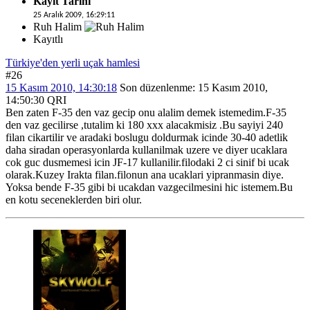
Kayıt Tarihi
25 Aralık 2009, 16:29:11
Ruh Halim
Kayıtlı
Türkiye'den yerli uçak hamlesi
#26
15 Kasım 2010, 14:30:18
Son düzenlenme
: 15 Kasım 2010,
14:50:30 QRI
Ben zaten F-35 den vaz gecip onu alalim demek istemedim.F-35
den vaz gecilirse ,tutalim ki 180 xxx alacakmisiz .Bu sayiyi 240
filan cikartilir ve aradaki boslugu doldurmak icinde 30-40 adetlik
daha siradan operasyonlarda kullanilmak uzere ve diyer ucaklara
cok guc dusmemesi icin JF-17 kullanilir.filodaki 2 ci sinif bi ucak
olarak.Kuzey Irakta filan.filonun ana ucaklari yipranmasin diye.
Yoksa bende F-35 gibi bi ucakdan vazgecilmesini hic istemem.Bu
en kotu seceneklerden biri olur.