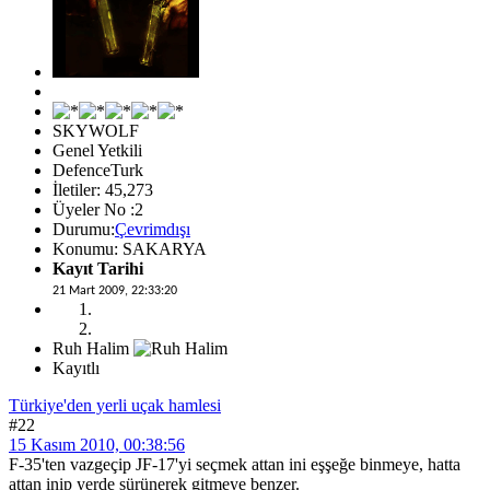
SKYWOLF
Genel Yetkili
DefenceTurk
İletiler: 45,273
Üyeler No :2
Durumu:
Çevrimdışı
Konumu: SAKARYA
Kayıt Tarihi
21 Mart 2009, 22:33:20
Ruh Halim
Kayıtlı
Türkiye'den yerli uçak hamlesi
#22
15 Kasım 2010, 00:38:56
F-35'ten vazgeçip JF-17'yi seçmek attan ini eşşeğe binmeye, hatta
attan inip yerde sürünerek gitmeye benzer.