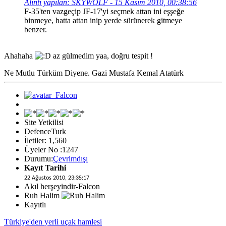
Alıntı yapılan: SKYWOLF - 15 Kasım 2010, 00:38:56
F-35'ten vazgeçip JF-17'yi seçmek attan ini eşşeğe
binmeye, hatta attan inip yerde sürünerek gitmeye
benzer.
Ahahaha
az gülmedim yaa, doğru tespit !
Ne Mutlu Türküm Diyene. Gazi Mustafa Kemal Atatürk
Site Yetkilisi
DefenceTurk
İletiler: 1,560
Üyeler No :1247
Durumu:
Çevrimdışı
Kayıt Tarihi
22 Ağustos 2010, 23:35:17
Akıl herşeyindir-Falcon
Ruh Halim
Kayıtlı
Türkiye'den yerli uçak hamlesi