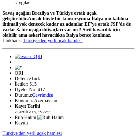
saygılar
Savaş uçağını Brezilya ve Türkiye ortak uçak
geliştirebilir.Ancak böyle bir konsorsyuma İtalya'nın katılma
ihtimali yok denecek kadar az adamlar EF'ye ortak JSF'de de
varlar 3. bir uçağa ihtiyaçları var mı ? Sivil havacılık için
olabilir ama askeri havacılıkta İtalya bence katılmaz.
Linkback:
Türkiye'den yerli uçak hamlesi
QRI
DefenceTurk
İletiler: 515
Üyeler No :417
Durumu:
Çevrimdışı
Konumu: Azerbaycan
Kayıt Tarihi
25 Aralık 2009, 16:29:11
Ruh Halim
Kayıtlı
Türkiye'den yerli uçak hamlesi