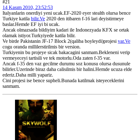
#21
14 Kasım 2010, 23:52:53
Italyanlarin onerdiyi yeni ucak.EF-2020 eyer stealth olursa bence
Turkiye katila
bilir.Ve
2020 den itibaren f-16 lari deyistirmeye
baslar.Hemde EF iyi bi ucak.
Ancak olmazsada bildiyim kadari ile Indonezyada KFX se ortak
olamak istiyor.Turkyiyede katila bilir.
Ve birde Pakistanin JF-17 Block 2(qaliba boyleydi)projesi
var.Ve
cogu oranda millilerstirilmis bir version.
Turkiyenin bu projeye sicak bakacagini sanmam.Bekleneni verip
vermeyeceyi tartisili ve tek motorlu.Oda zaten f-35 var.
Ancak f-35 den vaz gecilme durumu soz konusu olursa dusunule
bilirler.Uzerinde biraz daha calisilmis bir halini.Hemde ucuza elde
ederiz.Daha milli yapariz.
Cini projesi ise bence supheli.Bunada katilmak isteyeceklerini
sanmam.