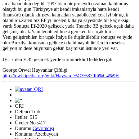
ama hazır alım degildi 199? olan bir projeydi o zaman katılınmış
olsaydı bu gün Türkiyeye ait kendi imkanlarıyla hatta kendi
finansörü olarak kimseyi katmadan yapabilecegi çok iyi bir uçak
olabilirdi.Zaten biz EF'yi inceledik İtalya sayesinde bir kaç eksigi
vardı.Sonuçta Ef-2020 gelişcek yada Tranche 3B gelcek uçak daha
gelişmiş olcak.Yani tercih edilmesi gereken bir uçak türü.
Yeni geliştirebilen bir uçak İtalya ile düşünülebilir sonuçta ve iyide
olur.Brezilya konusuna gelince o katılmayabilir.Tercih meselesi
geliyorum dese buyursun gelsin başımızın üstünde yeri var.
JF-17 den F-35 geçmek yerde sürünmektir.Dedikleri gibi
George Orwel Hayvanlar Çiftligi
http://tr.wikipedia.org/wiki/Hayvan_%C3%87iftli%C4%9Fi
QRI
DefenceTurk
İletiler: 515
Üyeler No :417
Durumu:
Çevrimdışı
Konumu: Azerbaycan