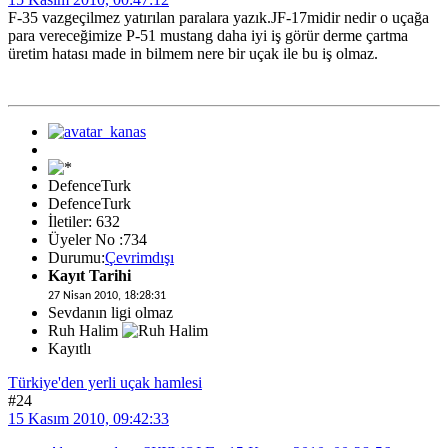
F-35 vazgeçilmez yatırılan paralara yazık.JF-17midir nedir o uçağa
para vereceğimize P-51 mustang daha iyi iş görür derme çartma
üretim hatası made in bilmem nere bir uçak ile bu iş olmaz.
DefenceTurk
DefenceTurk
İletiler: 632
Üyeler No :734
Durumu:
Çevrimdışı
Kayıt Tarihi
27 Nisan 2010, 18:28:31
Sevdanın ligi olmaz
Ruh Halim
Kayıtlı
Türkiye'den yerli uçak hamlesi
#24
15 Kasım 2010, 09:42:33