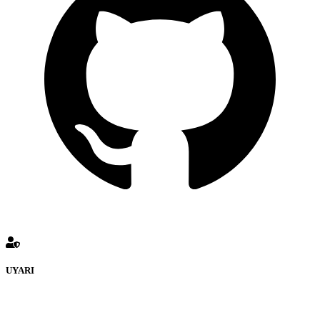
UYARI
defenceturk Forumuna eklenen ve farklı sitelere yönlendiren
bağlantı adreslerinden (linklerden) www.defenceturk.com sorumlu