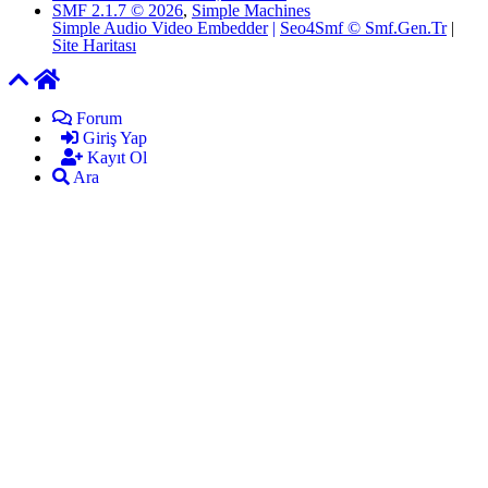
SMF 2.1.7 © 2026
,
Simple Machines
Simple Audio Video Embedder
|
Seo4Smf © Smf.Gen.Tr
|
Site Haritası
Forum
Giriş Yap
Kayıt Ol
Ara