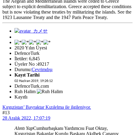
The Aegean and Mediterranean islands were ceded to Greece
subject to explicit demilitarization. Greece accepted these conditions
but is now violating these treaties by militarizing the islands. See the
1923 Lausanne Treaty and the 1947 Paris Peace Treaty.
2020 Yılın Üyesi
DefenceTurk
İletiler: 6,845
Üyeler No :49217
Durumu:
Çevrimdışı
Kayıt Tarihi
02 Haziran 2019, 19:26:12
DefenceTurk.com
Ruh Halim
Kayıtlı
Kırgızistan’ Bayraktar Kızılelma ile ilgileniyor.
#13
28 Aralık 2022, 17:07:19
Alıntı Yap
Cumhurbaşkanı Yardımcısı Fuat Oktay,
Kırgızistan Bakanlar Kurulu Başkanı Akılbek Caparov