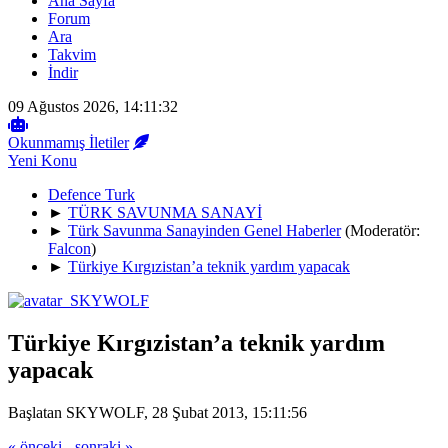
Ana Sayfa
Forum
Ara
Takvim
İndir
09 Ağustos 2026, 14:11:32
Okunmamış İletiler
Yeni Konu
Defence Turk
►
TÜRK SAVUNMA SANAYİ
►
Türk Savunma Sanayinden Genel Haberler
(Moderatör:
Falcon
)
►
Türkiye Kırgızistan’a teknik yardım yapacak
Türkiye Kırgızistan’a teknik yardım
yapacak
Başlatan SKYWOLF, 28 Şubat 2013, 15:11:56
« önceki
-
sonraki »