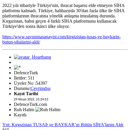
2022 yılı itibariyle Türkiye'nin, ihracat başarısı elde etmeyen SİHA
platformu kalmadı. Türkiye, halihazırda 30'dan fazla ülke ile SİHA
platformlarının ihracatına yönelik anlaşma imzalamış durunda.
Kırgızistan, bahsi geçen 4 farklı SİHA platformunu kullanacak
Türkiye'den sonra ikinci ülke oluyor.
https://www.savunmasanayist.com/kirgizistan-tusas-ve-baykarin-
butun-sihalarini-aldi/
DefenceTurk
İletiler: 511
Üyeler No :54397
Durumu:
Çevrimdışı
Kayıt Tarihi
29 Nisan 2022, 21:24:53
DefenceTurk.com
Ruh Halim
Kayıtlı
Ynt: Kırgızistan TUSAÞ ve BAYKAR’ın Bütün SİHA’larını Aldı
#15