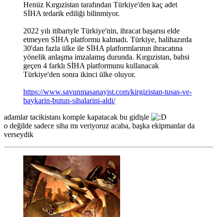
Henüz Kırgızistan tarafından Türkiye'den kaç adet
SİHA tedarik ediliği bilinmiyor.
2022 yılı itibariyle Türkiye'nin, ihracat başarısı elde
etmeyen SİHA platformu kalmadı. Türkiye, halihazırda
30'dan fazla ülke ile SİHA platformlarının ihracatına
yönelik anlaşma imzalamış durunda. Kırgızistan, bahsi
geçen 4 farklı SİHA platformunu kullanacak
Türkiye'den sonra ikinci ülke oluyor.
https://www.savunmasanayist.com/kirgizistan-tusas-ve-
baykarin-butun-sihalarini-aldi/
adamlar tacikistanı komple kapatacak bu gidişle
o değilde sadece siha mı veriyoruz acaba, başka ekipmanlar da
verseydik