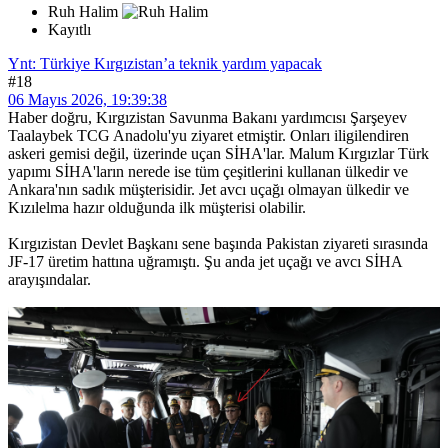
Ruh Halim
Kayıtlı
Ynt: Türkiye Kırgızistan’a teknik yardım yapacak
#18
06 Mayıs 2026, 19:39:38
Haber doğru, Kırgızistan Savunma Bakanı yardımcısı Şarşeyev
Taalaybek TCG Anadolu'yu ziyaret etmiştir. Onları iligilendiren
askeri gemisi değil, üzerinde uçan SİHA'lar. Malum Kırgızlar Türk
yapımı SİHA'ların nerede ise tüm çeşitlerini kullanan ülkedir ve
Ankara'nın sadık müşterisidir. Jet avcı uçağı olmayan ülkedir ve
Kızılelma hazır olduğunda ilk müşterisi olabilir.
Kırgızistan Devlet Başkanı sene başında Pakistan ziyareti sırasında
JF-17 üretim hattına uğramıştı. Şu anda jet uçağı ve avcı SİHA
arayışındalar.