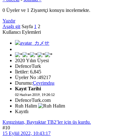
0 Üyeler ve 1 Ziyaretçi konuyu incelemekte.
Yazdır
Aşağı git
Sayfa
1
2
Kullanıcı Eylemleri
2020 Yılın Üyesi
DefenceTurk
İletiler: 6,845
Üyeler No :49217
Durumu:
Çevrimdışı
Kayıt Tarihi
02 Haziran 2019, 19:26:12
DefenceTurk.com
Ruh Halim
Kayıtlı
Kırgızistan, Bayraktar TB2’ler için üs kurdu.
#10
15 Eylül 2022, 10:43:17