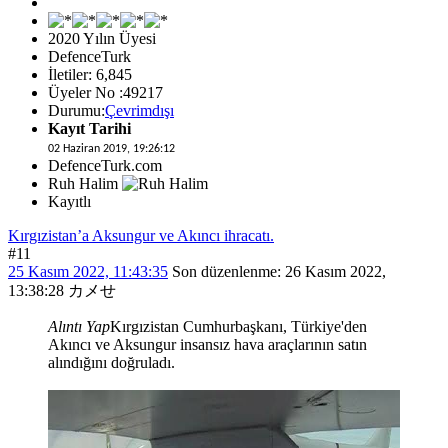
2020 Yılın Üyesi
DefenceTurk
İletiler: 6,845
Üyeler No :49217
Durumu:
Çevrimdışı
Kayıt Tarihi
02 Haziran 2019, 19:26:12
DefenceTurk.com
Ruh Halim
Kayıtlı
Kırgızistan’a Aksungur ve Akıncı ihracatı.
#11
25 Kasım 2022, 11:43:35
Son düzenlenme
: 26 Kasım 2022,
13:38:28 カメせ
Alıntı Yap
Kırgızistan Cumhurbaşkanı, Türkiye'den
Akıncı ve Aksungur insansız hava araçlarının satın
alındığını doğruladı.