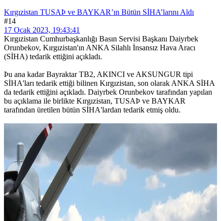
Kırgızistan TUSAÞ ve BAYKAR’ın Bütün SİHA’larını Aldı
#14
17 Ocak 2023, 19:43:41
Kırgızistan Cumhurbaşkanlığı Basın Servisi Başkanı Daiyrbek
Orunbekov, Kırgızistan'ın ANKA Silahlı İnsansız Hava Aracı
(SİHA) tedarik ettiğini açıkladı.
Þu ana kadar Bayraktar TB2, AKINCI ve AKSUNGUR tipi
SİHA'ları tedarik ettiği bilinen Kırgızistan, son olarak ANKA SİHA
da tedarik ettiğini açıkladı. Daiyrbek Orunbekov tarafından yapılan
bu açıklama ile birlikte Kırgızistan, TUSAÞ ve BAYKAR
tarafından üretilen bütün SİHA'lardan tedarik etmiş oldu.