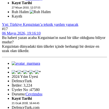
Kayıt Tarihi
27 Nisan 2010, 12:37:55
Ruh Halim
Kayıtlı
Ynt: Türkiye Kırgızistan’a teknik yardım yapacak
#17
06 Mayıs 2026, 19:16:10
Bu haberi yazan acaba Kırgızistan'ın nasıl bir ülke olduğunu biliyor
mudur?
Kırgızistan dünyadaki tüm ülkeler içinde herhangi bir denize en
uzak olan ülkedir.
2024 Yılın Üyesi
DefenceTurk
İletiler: 3,224
Üyeler No :47580
Durumu:
Çevrimdışı
Kayıt Tarihi
21 Ocak 2018, 16:44:45
DefenceTurk.com