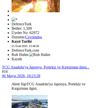
DefenceTurk
İletiler: 1,509
Üyeler No :62972
Durumu:
Çevrimdışı
Kayıt Tarihi
21 Ocak 2025, 21:46:26
DefenceTurk.com
Ruh Halim
Kayıtlı
TCG Anadolu'ya Japonya, Portekiz ve Kırgızistan ilgisi...
#16
06 Mayıs 2026, 18:23:28
Alıntı Yap
TCG Anadolu'ya Japonya, Portekiz ve
Kırgızistan ilgisi.