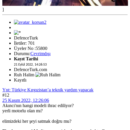
]
DefenceTurk
İletiler: 701
Üyeler No :55800
Durumu:
Çevrimdışı
Kayıt Tarihi
21 Eylül 2022, 14:26:53
DefenceTurk.com
Ruh Halim
Kayıtlı
Ynt: Türkiye Kırgızistan’a teknik yardım yapacak
#12
25 Kasım 2022, 12:26:06
Akıncı'nın hangi modeli ihrac ediliyor?
yerli motorlu olan mı?
elimizdeki her şeyi satmak doğru mu?