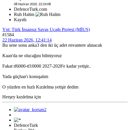
08 Haziran 2020, 22:24:08
DefenceTurk.com
Ruh Halim
Kayıtlı
Ynt: Türk İnsansız Savaş Uçağı Projesi (MİUS)
#1584
22 Haziran 2026, 12:41:14
Bu sene sonu anka3 den iki üç adet envantere alınacak
Kaan'da ne olucağını bilmiyoruz
Fakat tf6000-tf10000 2027-2028'e kadar yetişir..
Yada güçhan'ı konuşalım
O yüzden en hızlı Kızılelma yetişir dedim
Herşey kızılelma için
DefenceTurk