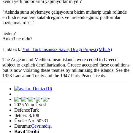
kendi yerli motorlarını yapmıyorlar mıydı?
"Aslında şunu söylemeye çalışıyorum bizim muharip uçak rolünde
en hızlı envantere katabilceğimiz ve üretebilceğimiz platformlar
kızılelmalardır..."
neden?
Anka3 ne oldu?
Linkback:
Ynt: Türk İnsansız Savaş Uçağı Projesi (MİUS)
The Aegean and Mediterranean islands were ceded to Greece
subject to explicit demilitarization. Greece accepted these conditions
but is now violating these treaties by militarizing the islands. See the
1923 Lausanne Treaty and the 1947 Paris Peace Treaty.
2025 Yılın Üyesi
DefenceTurk
İletiler: 8,108
Üyeler No :50331
Durumu:
Çevrimdışı
Kayıt Tarihi