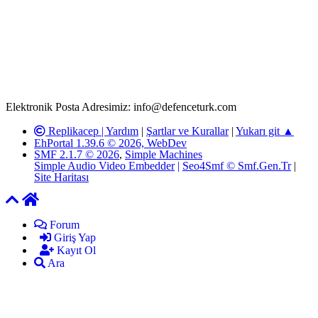
www.defenceturk.com'
da, 5651 Sayılı Kanunun 8. Maddesine ve
T.C.K'nın 125. Maddesine göre, yapılan gönderi (konu, yorum)
paylaşımlarının tüm sorumluluğu forum üyelerimize aittir.
defenceturk Forumuna iletilecek olan şikayetler, elektronik posta
adresimize gönderildikten en geç üç (3) iş günü içerisinde, ilgili
kanunlar ve yönetmelikler çerçevesinde tarafımızca incelenerek site
yöneticilerimiz tarafından gereken çalışmaların yapılmasının
ardından ilgili kişi ya da kuruma yazılı açıklama yapılacaktır.
Elektronik Posta Adresimiz: info@defenceturk.com
Replikacep |
Yardım
|
Şartlar ve Kurallar
|
Yukarı git ▲
EhPortal 1.39.6 © 2026, WebDev
SMF 2.1.7 © 2026
,
Simple Machines
Simple Audio Video Embedder
|
Seo4Smf © Smf.Gen.Tr
|
Site Haritası
Forum
Giriş Yap
Kayıt Ol
Ara