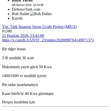
Kayıt Tarihi
08 Haziran 2020, 22:24:08
DefenceTurk.com
Ruh Halim
Kayıtlı
Ynt: Türk İnsansız Savaş Uçağı Projesi (MİUS)
#1580
21 Haziran 2026, 23:41:06
https://x.com/KAANTF_23/status/2020098704149971373
Bir diğer husus
T/R modülü 30 watt
Maksimum yayın gücü 50 Kwa
1400/1600 t/r modülü içeren
Bir radar tasarlamalıyız
Kaan bürfis'te 40 Kwa görmüşüz
Herşey kızılelma için