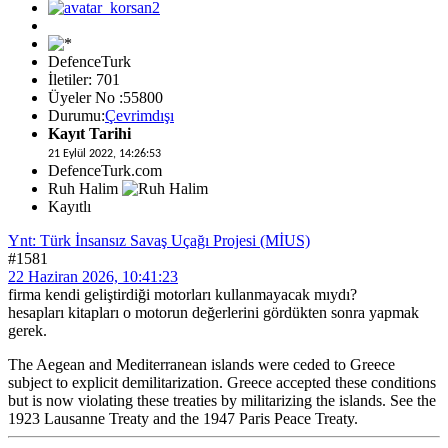
DefenceTurk
İletiler: 701
Üyeler No :55800
Durumu:
Çevrimdışı
Kayıt Tarihi
21 Eylül 2022, 14:26:53
DefenceTurk.com
Ruh Halim
Kayıtlı
Ynt: Türk İnsansız Savaş Uçağı Projesi (MİUS)
#1581
22 Haziran 2026, 10:41:23
firma kendi geliştirdiği motorları kullanmayacak mıydı?
hesapları kitapları o motorun değerlerini gördükten sonra yapmak
gerek.
The Aegean and Mediterranean islands were ceded to Greece
subject to explicit demilitarization. Greece accepted these conditions
but is now violating these treaties by militarizing the islands. See the
1923 Lausanne Treaty and the 1947 Paris Peace Treaty.