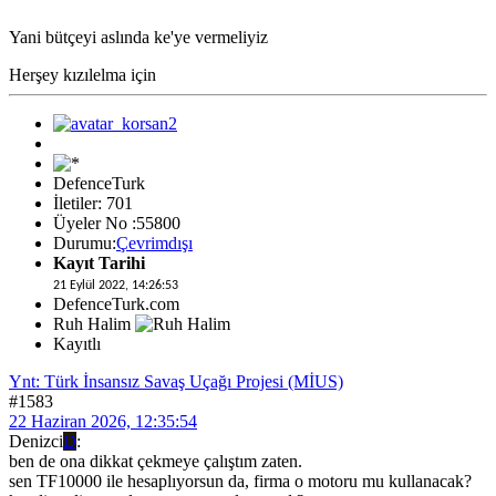
Yani bütçeyi aslında ke'ye vermeliyiz
Herşey kızılelma için
DefenceTurk
İletiler: 701
Üyeler No :55800
Durumu:
Çevrimdışı
Kayıt Tarihi
21 Eylül 2022, 14:26:53
DefenceTurk.com
Ruh Halim
Kayıtlı
Ynt: Türk İnsansız Savaş Uçağı Projesi (MİUS)
#1583
22 Haziran 2026, 12:35:54
Denizci
D
:
ben de ona dikkat çekmeye çalıştım zaten.
sen TF10000 ile hesaplıyorsun da, firma o motoru mu kullanacak?