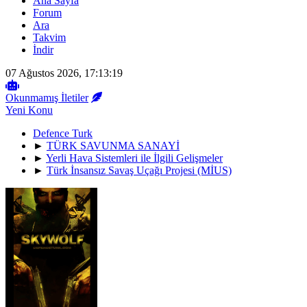
Ana Sayfa
Forum
Ara
Takvim
İndir
07 Ağustos 2026, 17:13:19
Okunmamış İletiler
Yeni Konu
Defence Turk
►
TÜRK SAVUNMA SANAYİ
►
Yerli Hava Sistemleri ile İlgili Gelişmeler
►
Türk İnsansız Savaş Uçağı Projesi (MİUS)