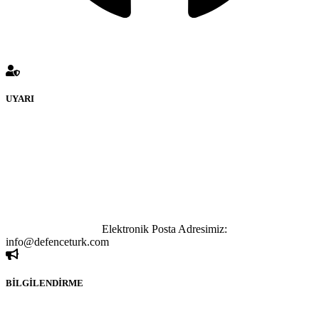
UYARI
defenceturk Forumuna eklenen ve farklı sitelere yönlendiren
bağlantı adreslerinden (linklerden) www.defenceturk.com sorumlu
tutulamaz. İnternet sitemizde, kaynak ya da bağlantı adresi(link)
göstermeksizin izinsiz bir şekilde yapılan her türlü haber ve bilgi
paylaşımı yasaktır. Forumumuzda izinsiz ve kaynak göstermeksizin
yapılan haber ve bilgi paylaşımlarından sadece eylemi gerçekleştiren
kişi sorumludur. Bu durumun mağduriyet yaratması hâlinde hak
sahibi olan kişi, kişiler ya da kurumların, bizlerle iletişime geçmesini
ivedilikle rica ederiz.
Elektronik Posta Adresimiz:
info@defenceturk.com
BİLGİLENDİRME
Rom ve medya haber sitesi olarak hizmet veren