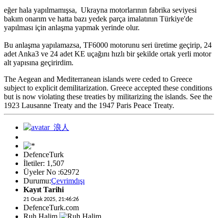
eğer hala yapılmamışsa, Ukrayna motorlarının fabrika seviyesi
bakım onarım ve hatta bazı yedek parça imalatının Türkiye'de
yapılması için anlaşma yapmak yerinde olur.
Bu anlaşma yapılamazsa, TF6000 motorunu seri üretime geçirip, 24
adet Anka3 ve 24 adet KE uçağını hızlı bir şekilde ortak yerli motor
alt yapısına geçirirdim.
The Aegean and Mediterranean islands were ceded to Greece
subject to explicit demilitarization. Greece accepted these conditions
but is now violating these treaties by militarizing the islands. See the
1923 Lausanne Treaty and the 1947 Paris Peace Treaty.
DefenceTurk
İletiler: 1,507
Üyeler No :62972
Durumu:
Çevrimdışı
Kayıt Tarihi
21 Ocak 2025, 21:46:26
DefenceTurk.com
Ruh Halim