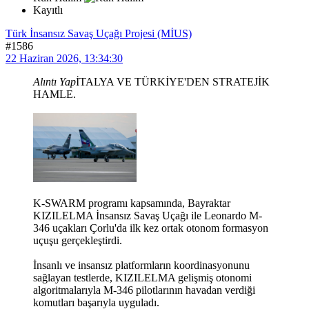
Kayıtlı
Türk İnsansız Savaş Uçağı Projesi (MİUS)
#1586
22 Haziran 2026, 13:34:30
Alıntı Yap
İTALYA VE TÜRKİYE'DEN STRATEJİK
HAMLE.
K-SWARM programı kapsamında, Bayraktar
KIZILELMA İnsansız Savaş Uçağı ile Leonardo M-
346 uçakları Çorlu'da ilk kez ortak otonom formasyon
uçuşu gerçekleştirdi.
İnsanlı ve insansız platformların koordinasyonunu
sağlayan testlerde, KIZILELMA gelişmiş otonomi
algoritmalarıyla M-346 pilotlarının havadan verdiği
komutları başarıyla uyguladı.