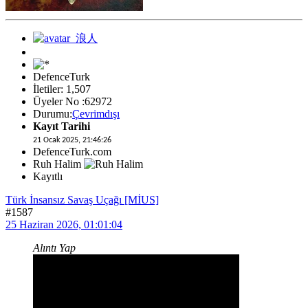
DefenceTurk
İletiler: 1,507
Üyeler No :62972
Durumu:
Çevrimdışı
Kayıt Tarihi
21 Ocak 2025, 21:46:26
DefenceTurk.com
Ruh Halim
Kayıtlı
Türk İnsansız Savaş Uçağı [MİUS]
#1587
25 Haziran 2026, 01:01:04
Alıntı Yap