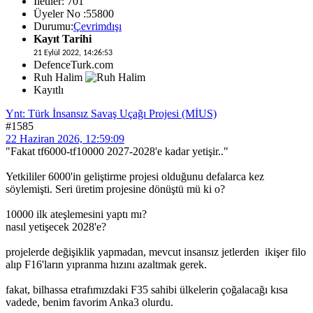
İletiler: 701
Üyeler No :55800
Durumu:
Çevrimdışı
Kayıt Tarihi
21 Eylül 2022, 14:26:53
DefenceTurk.com
Ruh Halim
Kayıtlı
Ynt: Türk İnsansız Savaş Uçağı Projesi (MİUS)
#1585
22 Haziran 2026, 12:59:09
"Fakat tf6000-tf10000 2027-2028'e kadar yetişir.."
Yetkililer 6000'in geliştirme projesi olduğunu defalarca kez
söylemişti. Seri üretim projesine dönüştü mü ki o?
10000 ilk ateşlemesini yaptı mı?
nasıl yetişecek 2028'e?
projelerde değişiklik yapmadan, mevcut insansız jetlerden ikişer filo
alıp F16'ların yıpranma hızını azaltmak gerek.
fakat, bilhassa etrafımızdaki F35 sahibi ülkelerin çoğalacağı kısa
vadede, benim favorim Anka3 olurdu.