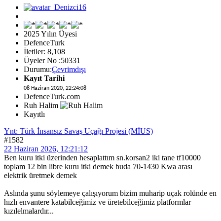
2025 Yılın Üyesi
DefenceTurk
İletiler: 8,108
Üyeler No :50331
Durumu:
Çevrimdışı
Kayıt Tarihi
08 Haziran 2020, 22:24:08
DefenceTurk.com
Ruh Halim
Kayıtlı
Ynt: Türk İnsansız Savaş Uçağı Projesi (MİUS)
#1582
22 Haziran 2026, 12:21:12
Ben kuru itki üzerinden hesaplattım sn.korsan2 iki tane tf10000
toplam 12 bin libre kuru itki demek buda 70-1430 Kwa arası
elektrik üretmek demek
Aslında şunu söylemeye çalışıyorum bizim muharip uçak rolünde en
hızlı envantere katabilceğimiz ve üretebilceğimiz platformlar
kızılelmalardır...