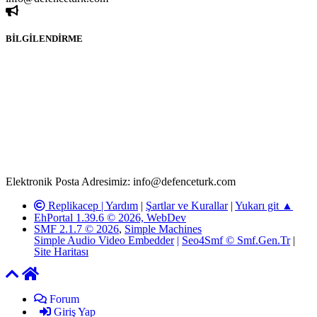
BİLGİLENDİRME
Rom ve medya haber sitesi olarak hizmet veren
www.defenceturk.com'
da, 5651 Sayılı Kanunun 8. Maddesine ve
T.C.K'nın 125. Maddesine göre, yapılan gönderi (konu, yorum)
paylaşımlarının tüm sorumluluğu forum üyelerimize aittir.
defenceturk Forumuna iletilecek olan şikayetler, elektronik posta
adresimize gönderildikten en geç üç (3) iş günü içerisinde, ilgili
kanunlar ve yönetmelikler çerçevesinde tarafımızca incelenerek site
yöneticilerimiz tarafından gereken çalışmaların yapılmasının
ardından ilgili kişi ya da kuruma yazılı açıklama yapılacaktır.
Elektronik Posta Adresimiz: info@defenceturk.com
Replikacep |
Yardım
|
Şartlar ve Kurallar
|
Yukarı git ▲
EhPortal 1.39.6 © 2026, WebDev
SMF 2.1.7 © 2026
,
Simple Machines
Simple Audio Video Embedder
|
Seo4Smf © Smf.Gen.Tr
|
Site Haritası
Forum
Giriş Yap