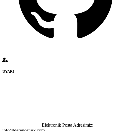
UYARI
defenceturk Forumuna eklenen ve farklı sitelere yönlendiren
bağlantı adreslerinden (linklerden) www.defenceturk.com sorumlu
tutulamaz. İnternet sitemizde, kaynak ya da bağlantı adresi(link)
göstermeksizin izinsiz bir şekilde yapılan her türlü haber ve bilgi
paylaşımı yasaktır. Forumumuzda izinsiz ve kaynak göstermeksizin
yapılan haber ve bilgi paylaşımlarından sadece eylemi gerçekleştiren
kişi sorumludur. Bu durumun mağduriyet yaratması hâlinde hak
sahibi olan kişi, kişiler ya da kurumların, bizlerle iletişime geçmesini
ivedilikle rica ederiz.
Elektronik Posta Adresimiz:
info@defenceturk.com