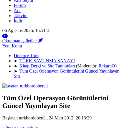
Ana Sayfa
Forum
Ara
Takvim
İndir
06 Ağustos 2026, 16:51:41
Okunmamış İletiler
Yeni Konu
Defence Turk
►
TÜRK SAVUNMA SANAYİ
►
Kitap Dergi ve Site Tanıtımları
(Moderatör:
RekarnO
)
►
Tüm Özel Operasyon Görüntülerini Güncel Yayınlayan
Site
Tüm Özel Operasyon Görüntülerini
Güncel Yayınlayan Site
Başlatan turkbordobereli, 24 Mart 2012, 20:13:29
« önceki
-
sonraki »