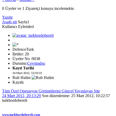
0 Üyeler ve 1 Ziyaretçi konuyu incelemekte.
Yazdır
Aşağı git
Sayfa
1
Kullanıcı Eylemleri
DefenceTurk
İletiler: 20
Üyeler No :9038
Durumu:
Çevrimdışı
Kayıt Tarihi
24 Mart 2012, 13:33:31
Ruh Halim
Kayıtlı
Tüm Özel Operasyon Görüntülerini Güncel Yayınlayan Site
24 Mart 2012, 20:13:29
Son düzenlenme
: 25 Mart 2012, 10:22:57
turkbordobereli
www.turkbordobereli.com