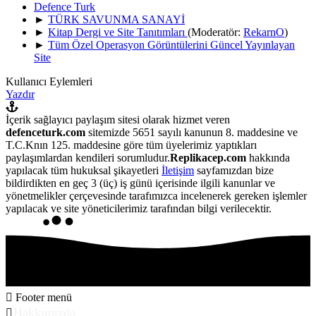
Defence Turk
►
TÜRK SAVUNMA SANAYİ
►
Kitap Dergi ve Site Tanıtımları
(Moderatör:
RekarnO
)
►
Tüm Özel Operasyon Görüntülerini Güncel Yayınlayan
Site
Kullanıcı Eylemleri
Yazdır
İçerik sağlayıcı paylaşım sitesi olarak hizmet veren
defenceturk.com
sitemizde 5651 sayılı kanunun 8. maddesine ve
T.C.Knın 125. maddesine göre tüm üyelerimiz yaptıkları
paylaşımlardan kendileri sorumludur.
Replikacep.com
hakkında
yapılacak tüm hukuksal şikayetleri
İletişim
sayfamızdan bize
bildirdikten en geç 3 (üç) iş günü içerisinde ilgili kanunlar ve
yönetmelikler çerçevesinde tarafımızca incelenerek gereken işlemler
yapılacak ve site yöneticilerimiz tarafından bilgi verilecektir.
Footer menü
Hakkımızda