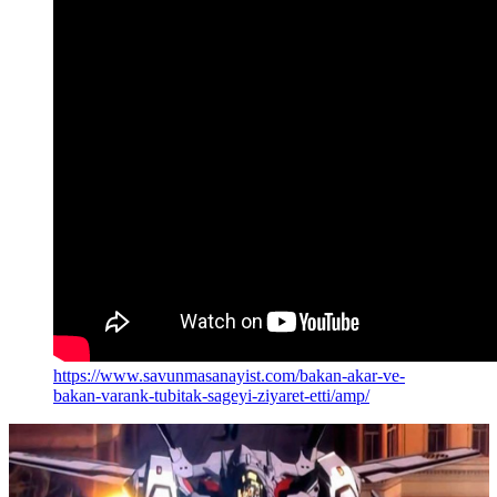
https://www.savunmasanayist.com/bakan-akar-ve-
bakan-varank-tubitak-sageyi-ziyaret-etti/amp/