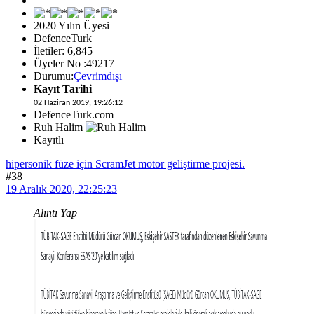
2020 Yılın Üyesi
DefenceTurk
İletiler: 6,845
Üyeler No :49217
Durumu:
Çevrimdışı
Kayıt Tarihi
02 Haziran 2019, 19:26:12
DefenceTurk.com
Ruh Halim
Kayıtlı
hipersonik füze için ScramJet motor geliştirme projesi.
#38
19 Aralık 2020, 22:25:23
Alıntı Yap