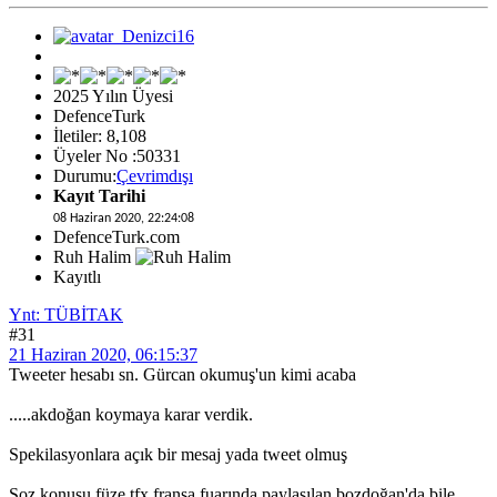
2025 Yılın Üyesi
DefenceTurk
İletiler: 8,108
Üyeler No :50331
Durumu:
Çevrimdışı
Kayıt Tarihi
08 Haziran 2020, 22:24:08
DefenceTurk.com
Ruh Halim
Kayıtlı
Ynt: TÜBİTAK
#31
21 Haziran 2020, 06:15:37
Tweeter hesabı sn. Gürcan okumuş'un kimi acaba
.....akdoğan koymaya karar verdik.
Spekilasyonlara açık bir mesaj yada tweet olmuş
Soz konusu füze tfx fransa fuarında paylaşılan bozdoğan'da bile