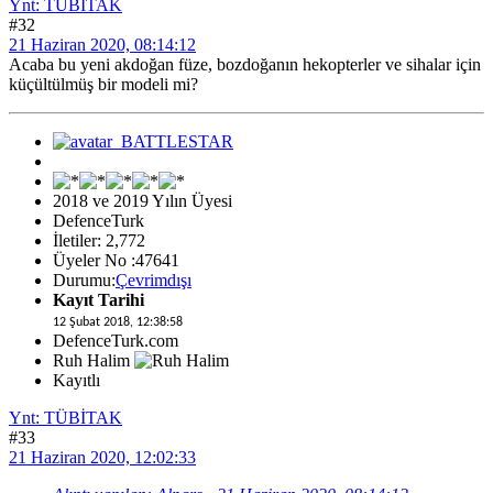
Ynt: TÜBİTAK
#32
21 Haziran 2020, 08:14:12
Acaba bu yeni akdoğan füze, bozdoğanın hekopterler ve sihalar için
küçültülmüş bir modeli mi?
2018 ve 2019 Yılın Üyesi
DefenceTurk
İletiler: 2,772
Üyeler No :47641
Durumu:
Çevrimdışı
Kayıt Tarihi
12 Şubat 2018, 12:38:58
DefenceTurk.com
Ruh Halim
Kayıtlı
Ynt: TÜBİTAK
#33
21 Haziran 2020, 12:02:33