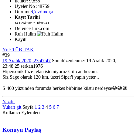
İletiler: 9,855
Üyeler No :48759
Durumu:
Çevrimdışı
Kayıt Tarihi
14 Ocak 2019, 18:05:41
DefenceTurk.com
Ruh Halim
Kayıtlı
Ynt: TÜBİTAK
#39
19 Aralık 2020, 23:47:47
Son düzenlenme
: 19 Aralık 2020,
23:48:25 serkan1976
Hipersonik füze felan istemiyoruz Gürcan hocam.
Siz Sage olarak 120 km. üzeri Siper'i yapın yeter...
S-400 yüzünden forumda herkes birbirine küstü nerdeyse😀😀😀
Yazdır
Yukarı git
Sayfa
1
2
3
4
5
6
7
Kullanıcı Eylemleri
Konuyu Paylaş