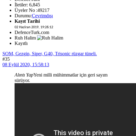
İletiler: 6,845
Üyeler No :49217
Durumu:
Çevrimdışı
Kayıt Tarihi
02 Haziran 2019, 19:26:12
DefenceTurk.com
Ruh Halim
Kayıtlı
SOM, Gezgin, Siper, G40, Trisonic rüzgar tüneli.
#35
08 Eylül 2020, 15:58:13
Alıntı Yap
Yeni milli mühimmatlar için geri sayım
sürüyor.