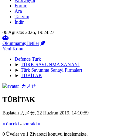
Ana Sayfa
Forum
Ara
Takvim
İndir
06 Ağustos 2026, 19:24:27
Okunmamış İletiler
Yeni Konu
Defence Turk
►
TÜRK SAVUNMA SANAYİ
►
Türk Savunma Sanayi Firmaları
►
TÜBİTAK
TÜBİTAK
Başlatan カメせ, 22 Haziran 2019, 14:10:59
« önceki
-
sonraki »
0 Üyeler ve 1 Ziyaretçi konuyu incelemekte.