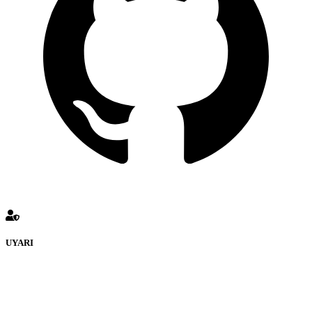
UYARI
defenceturk Forumuna eklenen ve farklı sitelere yönlendiren
bağlantı adreslerinden (linklerden) www.defenceturk.com sorumlu
tutulamaz. İnternet sitemizde, kaynak ya da bağlantı adresi(link)
göstermeksizin izinsiz bir şekilde yapılan her türlü haber ve bilgi