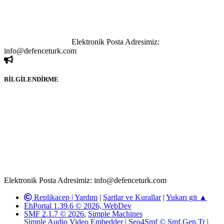
paylaşımı yasaktır. Forumumuzda izinsiz ve kaynak göstermeksizin
yapılan haber ve bilgi paylaşımlarından sadece eylemi gerçekleştiren
kişi sorumludur. Bu durumun mağduriyet yaratması hâlinde hak
sahibi olan kişi, kişiler ya da kurumların, bizlerle iletişime geçmesini
ivedilikle rica ederiz.
Elektronik Posta Adresimiz:
info@defenceturk.com
BİLGİLENDİRME
Rom ve medya haber sitesi olarak hizmet veren
www.defenceturk.com'
da, 5651 Sayılı Kanunun 8. Maddesine ve
T.C.K'nın 125. Maddesine göre, yapılan gönderi (konu, yorum)
paylaşımlarının tüm sorumluluğu forum üyelerimize aittir.
defenceturk Forumuna iletilecek olan şikayetler, elektronik posta
adresimize gönderildikten en geç üç (3) iş günü içerisinde, ilgili
kanunlar ve yönetmelikler çerçevesinde tarafımızca incelenerek site
yöneticilerimiz tarafından gereken çalışmaların yapılmasının
ardından ilgili kişi ya da kuruma yazılı açıklama yapılacaktır.
Elektronik Posta Adresimiz: info@defenceturk.com
Replikacep |
Yardım
|
Şartlar ve Kurallar
|
Yukarı git ▲
EhPortal 1.39.6 © 2026, WebDev
SMF 2.1.7 © 2026
,
Simple Machines
Simple Audio Video Embedder
|
Seo4Smf © Smf.Gen.Tr
|