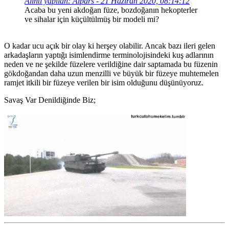
Alıntı yapılan: Alpars - 21 Haziran 2020, 08:14:12
Acaba bu yeni akdoğan füze, bozdoğanın hekopterler
ve sihalar için küçültülmüş bir modeli mi?
O kadar ucu açık bir olay ki herşey olabilir. Ancak bazı ileri gelen
arkadaşların yaptığı isimlendirme terminolojisindeki kuş adlarının
neden ve ne şekilde füzelere verildiğine dair saptamada bu füzenin
gökdoğandan daha uzun menzilli ve büyük bir füzeye muhtemelen
ramjet itkili bir füzeye verilen bir isim olduğunu düşünüyoruz.
Savaş Var Denildiğinde Biz;