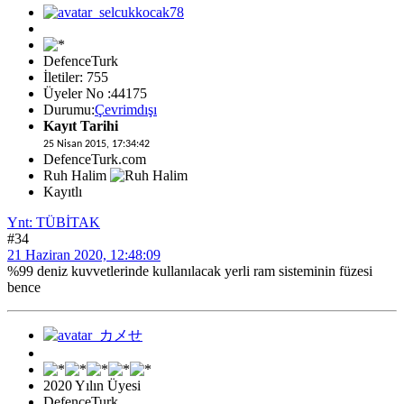
DefenceTurk
İletiler: 755
Üyeler No :44175
Durumu:
Çevrimdışı
Kayıt Tarihi
25 Nisan 2015, 17:34:42
DefenceTurk.com
Ruh Halim
Kayıtlı
Ynt: TÜBİTAK
#34
21 Haziran 2020, 12:48:09
%99 deniz kuvvetlerinde kullanılacak yerli ram sisteminin füzesi
bence
2020 Yılın Üyesi
DefenceTurk