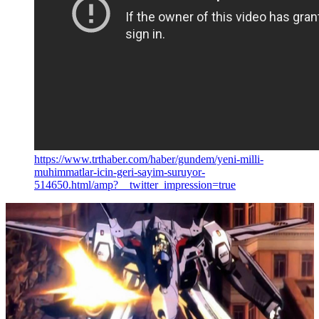
https://www.trthaber.com/haber/gundem/yeni-milli-
muhimmatlar-icin-geri-sayim-suruyor-
514650.html/amp?__twitter_impression=true