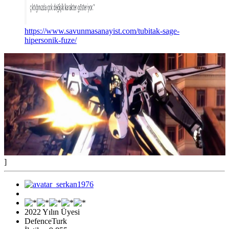
https://www.savunmasanayist.com/tubitak-sage-
hipersonik-fuze/
]
2022 Yılın Üyesi
DefenceTurk