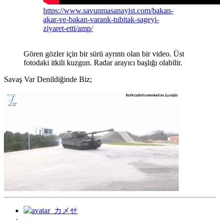
https://www.savunmasanayist.com/bakan-
akar-ve-bakan-varank-tubitak-sageyi-
ziyaret-etti/amp/
Gören gözler için bir sürü ayrıntı olan bir video. Üst
fotodaki itkili kuzgun. Radar arayıcı başlığı olabilir.
Savaş Var Denildiğinde Biz;