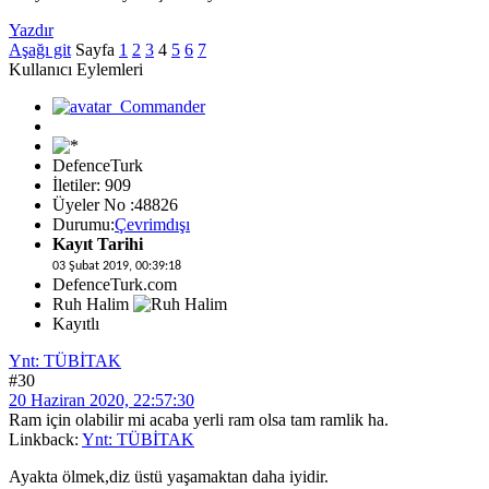
Yazdır
Aşağı git
Sayfa
1
2
3
4
5
6
7
Kullanıcı Eylemleri
DefenceTurk
İletiler: 909
Üyeler No :48826
Durumu:
Çevrimdışı
Kayıt Tarihi
03 Şubat 2019, 00:39:18
DefenceTurk.com
Ruh Halim
Kayıtlı
Ynt: TÜBİTAK
#30
20 Haziran 2020, 22:57:30
Ram için olabilir mi acaba yerli ram olsa tam ramlik ha.
Linkback:
Ynt: TÜBİTAK
Ayakta ölmek,diz üstü yaşamaktan daha iyidir.