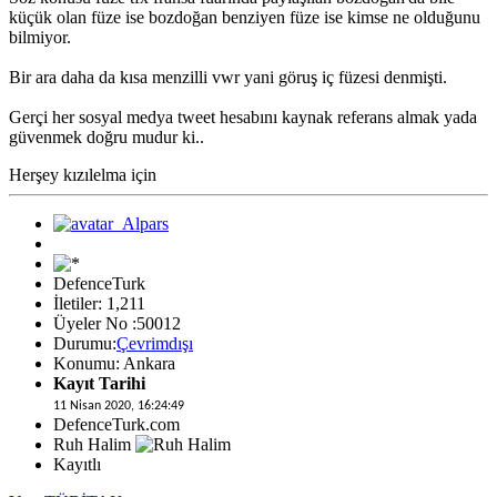
küçük olan füze ise bozdoğan benziyen füze ise kimse ne olduğunu
bilmiyor.
Bir ara daha da kısa menzilli vwr yani göruş iç füzesi denmişti.
Gerçi her sosyal medya tweet hesabını kaynak referans almak yada
güvenmek doğru mudur ki..
Herşey kızılelma için
DefenceTurk
İletiler: 1,211
Üyeler No :50012
Durumu:
Çevrimdışı
Konumu: Ankara
Kayıt Tarihi
11 Nisan 2020, 16:24:49
DefenceTurk.com
Ruh Halim
Kayıtlı