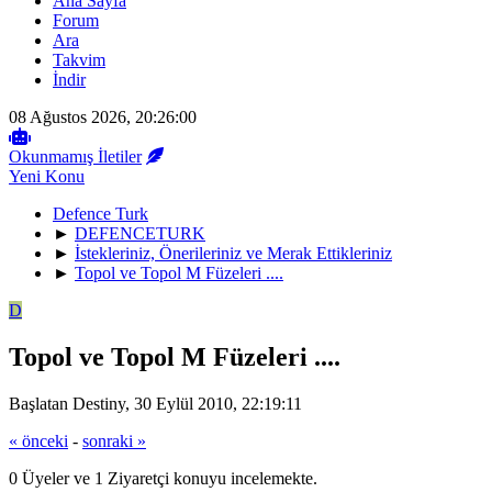
Ana Sayfa
Forum
Ara
Takvim
İndir
08 Ağustos 2026, 20:26:00
Okunmamış İletiler
Yeni Konu
Defence Turk
►
DEFENCETURK
►
İstekleriniz, Önerileriniz ve Merak Ettikleriniz
►
Topol ve Topol M Füzeleri ....
D
Topol ve Topol M Füzeleri ....
Başlatan Destiny, 30 Eylül 2010, 22:19:11
« önceki
-
sonraki »
0 Üyeler ve 1 Ziyaretçi konuyu incelemekte.