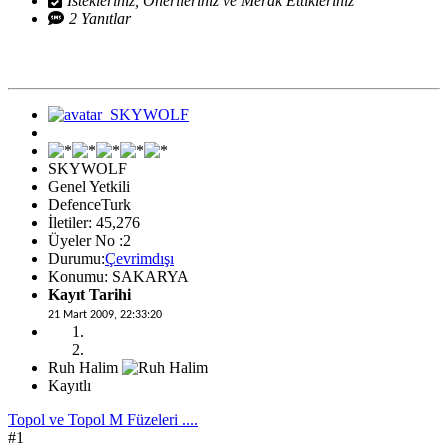
İstekleriniz, Önerileriniz ve Merak Ettikleriniz
2 Yanıtlar
SKYWOLF
Genel Yetkili
DefenceTurk
İletiler: 45,276
Üyeler No :2
Durumu:
Çevrimdışı
Konumu: SAKARYA
Kayıt Tarihi
21 Mart 2009, 22:33:20
Ruh Halim
Kayıtlı
Topol ve Topol M Füzeleri ....
#1