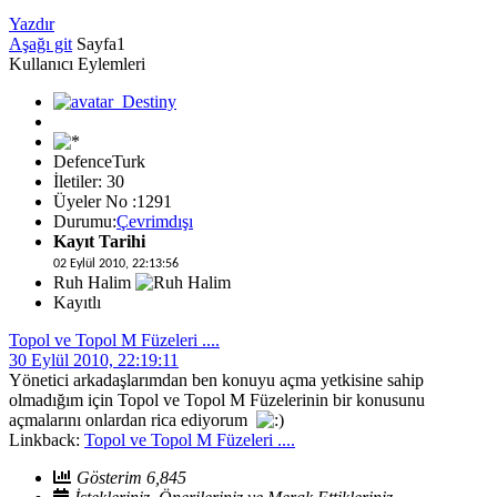
Yazdır
Aşağı git
Sayfa
1
Kullanıcı Eylemleri
DefenceTurk
İletiler: 30
Üyeler No :1291
Durumu:
Çevrimdışı
Kayıt Tarihi
02 Eylül 2010, 22:13:56
Ruh Halim
Kayıtlı
Topol ve Topol M Füzeleri ....
30 Eylül 2010, 22:19:11
Yönetici arkadaşlarımdan ben konuyu açma yetkisine sahip
olmadığım için Topol ve Topol M Füzelerinin bir konusunu
açmalarını onlardan rica ediyorum
Linkback:
Topol ve Topol M Füzeleri ....
Gösterim 6,845