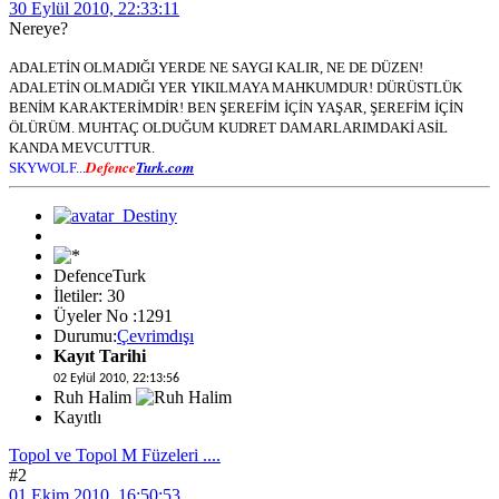
30 Eylül 2010, 22:33:11
Nereye?
ADALETİN OLMADIĞI YERDE NE SAYGI KALIR, NE DE DÜZEN!
ADALETİN OLMADIĞI YER YIKILMAYA MAHKUMDUR! DÜRÜSTLÜK
BENİM KARAKTERİMDİR! BEN ŞEREFİM İÇİN YAŞAR, ŞEREFİM İÇİN
ÖLÜRÜM. MUHTAÇ OLDUĞUM KUDRET DAMARLARIMDAKİ ASİL
KANDA MEVCUTTUR.
Defence
Turk.com
SKYWOLF...
DefenceTurk
İletiler: 30
Üyeler No :1291
Durumu:
Çevrimdışı
Kayıt Tarihi
02 Eylül 2010, 22:13:56
Ruh Halim
Kayıtlı
Topol ve Topol M Füzeleri ....
#2
01 Ekim 2010, 16:50:53