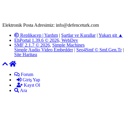
adresimize gönderildikten en geç üç (3) iş günü içerisinde, ilgili
kanunlar ve yönetmelikler çerçevesinde tarafımızca incelenerek site
yöneticilerimiz tarafından gereken çalışmaların yapılmasının
ardından ilgili kişi ya da kuruma yazılı açıklama yapılacaktır.
Elektronik Posta Adresimiz: info@defenceturk.com
Replikacep |
Yardım
|
Şartlar ve Kurallar
|
Yukarı git ▲
EhPortal 1.39.6 © 2026, WebDev
SMF 2.1.7 © 2026
,
Simple Machines
Simple Audio Video Embedder
|
Seo4Smf © Smf.Gen.Tr
|
Site Haritası
Forum
Giriş Yap
Kayıt Ol
Ara