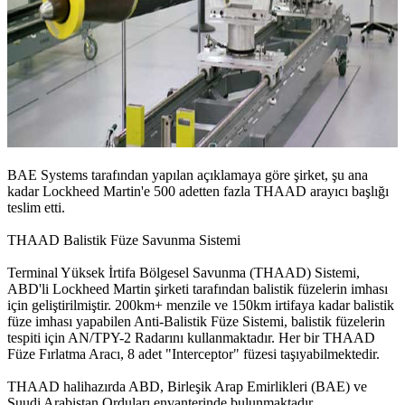
BAE Systems tarafından yapılan açıklamaya göre şirket, şu ana
kadar Lockheed Martin'e 500 adetten fazla THAAD arayıcı başlığı
teslim etti.
THAAD Balistik Füze Savunma Sistemi
Terminal Yüksek İrtifa Bölgesel Savunma (THAAD) Sistemi,
ABD'li Lockheed Martin şirketi tarafından balistik füzelerin imhası
için geliştirilmiştir. 200km+ menzile ve 150km irtifaya kadar balistik
füze imhası yapabilen Anti-Balistik Füze Sistemi, balistik füzelerin
tespiti için AN/TPY-2 Radarını kullanmaktadır. Her bir THAAD
Füze Fırlatma Aracı, 8 adet "Interceptor" füzesi taşıyabilmektedir.
THAAD halihazırda ABD, Birleşik Arap Emirlikleri (BAE) ve
Suudi Arabistan Orduları envanterinde bulunmaktadır.