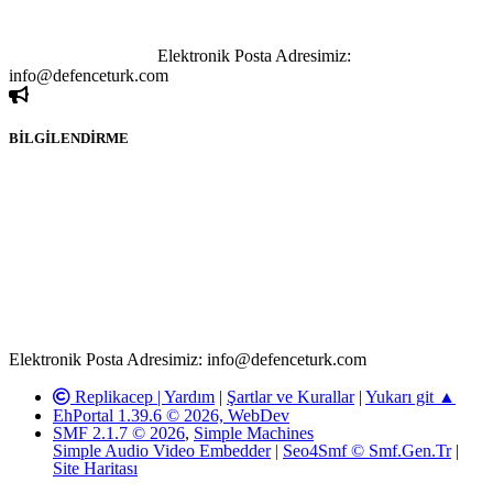
kişi sorumludur. Bu durumun mağduriyet yaratması hâlinde hak
sahibi olan kişi, kişiler ya da kurumların, bizlerle iletişime geçmesini
ivedilikle rica ederiz.
Elektronik Posta Adresimiz:
info@defenceturk.com
BİLGİLENDİRME
Rom ve medya haber sitesi olarak hizmet veren
www.defenceturk.com'
da, 5651 Sayılı Kanunun 8. Maddesine ve
T.C.K'nın 125. Maddesine göre, yapılan gönderi (konu, yorum)
paylaşımlarının tüm sorumluluğu forum üyelerimize aittir.
defenceturk Forumuna iletilecek olan şikayetler, elektronik posta
adresimize gönderildikten en geç üç (3) iş günü içerisinde, ilgili
kanunlar ve yönetmelikler çerçevesinde tarafımızca incelenerek site
yöneticilerimiz tarafından gereken çalışmaların yapılmasının
ardından ilgili kişi ya da kuruma yazılı açıklama yapılacaktır.
Elektronik Posta Adresimiz: info@defenceturk.com
Replikacep |
Yardım
|
Şartlar ve Kurallar
|
Yukarı git ▲
EhPortal 1.39.6 © 2026, WebDev
SMF 2.1.7 © 2026
,
Simple Machines
Simple Audio Video Embedder
|
Seo4Smf © Smf.Gen.Tr
|
Site Haritası