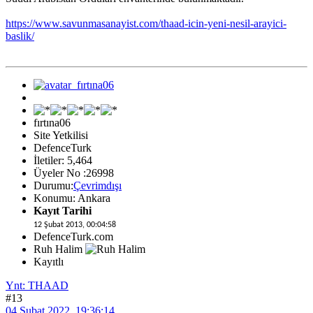
https://www.savunmasanayist.com/thaad-icin-yeni-nesil-arayici-
baslik/
fırtına06
Site Yetkilisi
DefenceTurk
İletiler: 5,464
Üyeler No :26998
Durumu:
Çevrimdışı
Konumu: Ankara
Kayıt Tarihi
12 Şubat 2013, 00:04:58
DefenceTurk.com
Ruh Halim
Kayıtlı
Ynt: THAAD
#13
04 Şubat 2022, 19:36:14