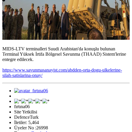
MIDS-LTV terminalleri Suudi Arabistan'da konuşlu bulunan
Terminal Yüksek İrtifa Bölgesel Savunma (THAAD) Sistem'lerine
entegre edilecek.
https://www.savunmasanayist.com/abdden-orta-dogu-ulkelerine-
silah-satislarina-onay/
fırtına06
Site Yetkilisi
DefenceTurk
İletiler: 5,464
Üyeler No :26998