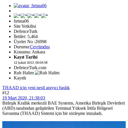
fırtına06
Site Yetkilisi
DefenceTurk
İletiler: 5,464
Üyeler No :26998
Durumu:
Çevrimdışı
Konumu: Ankara
Kayıt Tarihi
12 Şubat 2013, 00:04:58
DefenceTurk.com
Ruh Halim
Kayıtlı
THAAD için yeni nesil arayıcı başlık
#12
19 Mart 2020, 21:38:03
Birleşik Krallık merkezli BAE Systems, Amerika Birleşik Devletleri
(ABD) tarafından geliştirilen Terminal Yüksek İrtifa Bölgesel
Savunma (THAAD) Sistemi için bir sözleşme imzaladı.