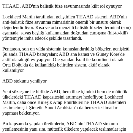
THAAD, ABD'nin balistik füze savunmasında kilit rol oynuyor
Lockheed Martin tarafından geliştirilen THAAD sistemi, ABD'nin
anti-balistik füze savunma mimarisinin önemli bir unsuru olarak
değerlendiriliyor. Kısa ve orta menzilli balistik füzeleri terminal (son)
aşamada, savaş başlığı kullanmadan doğrudan çarpışma (hit-to-kill)
yöntemiyle imha edecek şekilde tasarlandı.
Pentagon, son on yılda sistemin konuşlandırıldığı bölgeleri genişletti.
Şu anda THAAD bataryaları; ABD ana karası ve Güney Kore'de
aktif olarak görev yapıyor. Öte yandan İsrail ile koordineli olarak
Orta Doğu'da da kullanıldığı belirtilen sistem, aktif olarak
kullanılıyor.
ABD stokunu yeniliyor
Yeni sözleşme ile birlikte ABD, hem ülke içindeki hem de müttefik
ülkelerdeki THAAD kapasitesini artırmayı hedefliyor. Lockheed
Martin, daha önce Birleşik Arap Emirlikleri'ne THAAD sistemleri
teslim etmişti. Şirketin Suudi Arabistan'a da benzer teslimatlar
yapması bekleniyor.
Bu kapsamda yapılan üretimlerin, ABD'nin THAAD stokunu
yenilemesinin yanı sıra, müttefik ülkelere yapılacak teslimatlar için