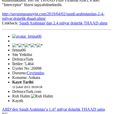
kullanmaktadır. Her bir THAAD Füze Fırlatma Aracı, 8 adet
"Interceptor" füzesi taşıyabilmektedir.
http://savunmasanayist.com/2019/04/02/suudi-arabistandan-2-4-
milyar-dolarlik-thaad-alimi/
Linkback:
Suudi Arabistan’dan 2.4 milyar dolarlık THAAD alımı
fırtına06
Site Yetkilisi
DefenceTurk
İletiler: 5,464
Üyeler No :26998
Durumu:
Çevrimdışı
Konumu: Ankara
Kayıt Tarihi
12 Şubat 2013, 00:04:58
DefenceTurk.com
Ruh Halim
Kayıtlı
ABD’den Suudi Arabistan’a 1.47 milyar dolarlık THAAD satışı
#11