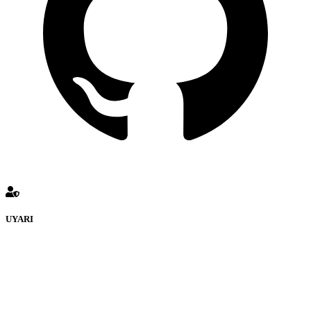
UYARI
defenceturk Forumuna eklenen ve farklı sitelere yönlendiren
bağlantı adreslerinden (linklerden) www.defenceturk.com sorumlu
tutulamaz. İnternet sitemizde, kaynak ya da bağlantı adresi(link)
göstermeksizin izinsiz bir şekilde yapılan her türlü haber ve bilgi
paylaşımı yasaktır. Forumumuzda izinsiz ve kaynak göstermeksizin
yapılan haber ve bilgi paylaşımlarından sadece eylemi gerçekleştiren