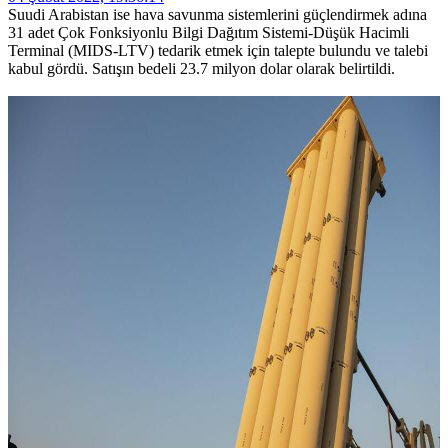
Suudi Arabistan ise hava savunma sistemlerini güçlendirmek adına
31 adet Çok Fonksiyonlu Bilgi Dağıtım Sistemi-Düşük Hacimli
Terminal (MIDS-LTV) tedarik etmek için talepte bulundu ve talebi
kabul gördü. Satışın bedeli 23.7 milyon dolar olarak belirtildi.