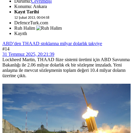
Durumu:
Çevrimdışı
Konumu: Ankara
Kayıt Tarihi
12 Şubat 2013, 00:04:58
DefenceTurk.com
Ruh Halim
Kayıtlı
ABD’den THAAD stoklarına milyar dolarlık takviye
#14
31 Temmuz 2025, 20:21:39
Lockheed Martin, THAAD füze sistemi üretimi için ABD Savunma
Bakanlığı ile 2.06 milyar dolarlık ek bir sözleşme imzaladı. Yeni
anlaşma ile mevcut sözleşmenin toplam değeri 10.4 milyar doların
üzerine çıktı.