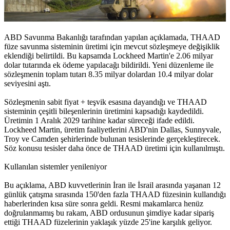
ABD Savunma Bakanlığı tarafından yapılan açıklamada, THAAD
füze savunma sisteminin üretimi için mevcut sözleşmeye değişiklik
eklendiği belirtildi. Bu kapsamda Lockheed Martin'e 2.06 milyar
dolar tutarında ek ödeme yapılacağı bildirildi. Yeni düzenleme ile
sözleşmenin toplam tutarı 8.35 milyar dolardan 10.4 milyar dolar
seviyesini aştı.
Sözleşmenin sabit fiyat + teşvik esasına dayandığı ve THAAD
sisteminin çeşitli bileşenlerinin üretimini kapsadığı kaydedildi.
Üretimin 1 Aralık 2029 tarihine kadar süreceği ifade edildi.
Lockheed Martin, üretim faaliyetlerini ABD'nin Dallas, Sunnyvale,
Troy ve Camden şehirlerinde bulunan tesislerinde gerçekleştirecek.
Söz konusu tesisler daha önce de THAAD üretimi için kullanılmıştı.
Kullanılan sistemler yenileniyor
Bu açıklama, ABD kuvvetlerinin İran ile İsrail arasında yaşanan 12
günlük çatışma sırasında 150'den fazla THAAD füzesinin kullandığı
haberlerinden kısa süre sonra geldi. Resmi makamlarca henüz
doğrulanmamış bu rakam, ABD ordusunun şimdiye kadar sipariş
ettiği THAAD füzelerinin yaklaşık yüzde 25'ine karşılık geliyor.