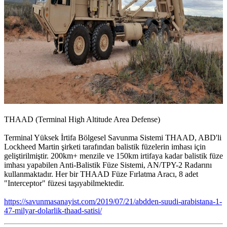
THAAD (Terminal High Altitude Area Defense)
Terminal Yüksek İrtifa Bölgesel Savunma Sistemi THAAD, ABD'li
Lockheed Martin şirketi tarafından balistik füzelerin imhası için
geliştirilmiştir. 200km+ menzile ve 150km irtifaya kadar balistik füze
imhası yapabilen Anti-Balistik Füze Sistemi, AN/TPY-2 Radarını
kullanmaktadır. Her bir THAAD Füze Fırlatma Aracı, 8 adet
"Interceptor" füzesi taşıyabilmektedir.
https://savunmasanayist.com/2019/07/21/abdden-suudi-arabistana-1-
47-milyar-dolarlik-thaad-satisi/