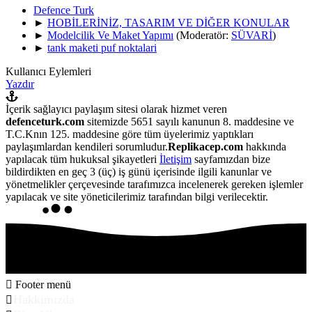
Defence Turk
►
HOBİLERİNİZ, TASARIM VE DİĞER KONULAR
►
Modelcilik Ve Maket Yapımı
(Moderatör:
SÜVARİ
)
►
tank maketi puf noktalari
Kullanıcı Eylemleri
Yazdır
İçerik sağlayıcı paylaşım sitesi olarak hizmet veren
defenceturk.com
sitemizde 5651 sayılı kanunun 8. maddesine ve
T.C.Knın 125. maddesine göre tüm üyelerimiz yaptıkları
paylaşımlardan kendileri sorumludur.
Replikacep.com
hakkında
yapılacak tüm hukuksal şikayetleri
İletişim
sayfamızdan bize
bildirdikten en geç 3 (üç) iş günü içerisinde ilgili kanunlar ve
yönetmelikler çerçevesinde tarafımızca incelenerek gereken işlemler
yapılacak ve site yöneticilerimiz tarafından bilgi verilecektir.
Footer menü
Hakkımızda