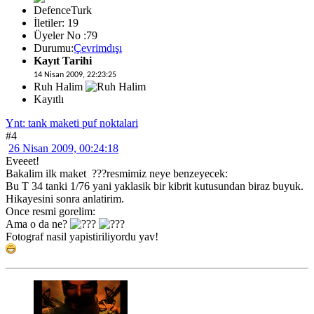
DefenceTurk
İletiler: 19
Üyeler No :79
Durumu:
Çevrimdışı
Kayıt Tarihi
14 Nisan 2009, 22:23:25
Ruh Halim
Kayıtlı
Ynt: tank maketi puf noktalari
#4
26 Nisan 2009, 00:24:18
Eveeet!
Bakalim ilk maket ???resmimiz neye benzeyecek:
Bu T 34 tanki 1/76 yani yaklasik bir kibrit kutusundan biraz buyuk.
Hikayesini sonra anlatirim.
Once resmi gorelim:
Ama o da ne?
Fotograf nasil yapistiriliyordu yav!