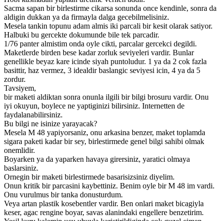
Sacma sapan bir birlestirme cikarsa sonunda once kendinle, sonra da
aldigin dukkan ya da firmayla dalga gecebilmelisiniz.
Mesela tankin topunu adam almis iki parcali bir kesit olarak satiyor.
Halbuki bu gercekte dokumunde bile tek parcadir.
1/76 panter almistim onda oyle cikti, parcalar gercekci degildi.
Maketlerde birden bese kadar zorluk seviyeleri vardir. Bunlar
genellikle beyaz kare icinde siyah puntoludur. 1 ya da 2 cok fazla
basittir, haz vermez, 3 idealdir baslangic seviyesi icin, 4 ya da 5
zordur.
Tavsiyem,
bir maketi aldiktan sonra onunla ilgili bir bilgi brosuru vardir. Onu
iyi okuyun, boylece ne yaptiginizi bilirsiniz. Internetten de
faydalanabilirsiniz.
Bu bilgi ne isinize yarayacak?
Mesela M 48 yapiyorsaniz, onu arkasina benzer, maket toplamda
sigara paketi kadar bir sey, birlestirmede genel bilgi sahibi olmak
onemlidir.
Boyarken ya da yaparken havaya girersiniz, yaratici olmaya
baslarsiniz.
Ornegin bir maketi birlestirmede basarisizsiniz diyelim.
Onun kritik bir parcasini kaybettiniz. Benim oyle bir M 48 im vardi.
Onu vurulmus bir tanka donusturdum.
Veya artan plastik kosebentler vardir. Ben onlari maket bicagiyla
keser, agac rengine boyar, savas alanindaki engellere benzetirim.