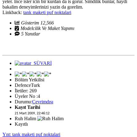
yeter. Ince isler icin bir kurdan da is gorur. Simdilik bunlar, haydi
bakalim deneyimlerinizi yazin da gorelim.
Linkback:
tank maketi puf noktalari
Gösterim 12,566
Modelcilik Ve Maket Yapımı
5 Yanıtlar
Bölüm Yetkilisi
DefenceTurk
İletiler: 269
Üyeler No :4
Durumu:
Çevrimdışı
Kayıt Tarihi
21 Mart 2009, 22:46:12
Ruh Halim
Kayıtlı
Ynt: tank maketi puf noktalari