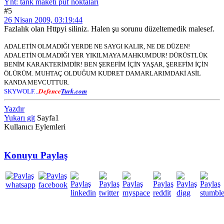
Ynt: tank maketi puf noktalari
#5
26 Nisan 2009, 03:19:44
Fazlalık olan Httpyi siliniz. Halen şu sorunu düzeltemedik malesef.
ADALETİN OLMADIĞI YERDE NE SAYGI KALIR, NE DE DÜZEN!
ADALETİN OLMADIĞI YER YIKILMAYA MAHKUMDUR! DÜRÜSTLÜK
BENİM KARAKTERİMDİR! BEN ŞEREFİM İÇİN YAŞAR, ŞEREFİM İÇİN
ÖLÜRÜM. MUHTAÇ OLDUĞUM KUDRET DAMARLARIMDAKİ ASİL
KANDA MEVCUTTUR.
Defence
Turk.com
SKYWOLF...
Yazdır
Yukarı git
Sayfa
1
Kullanıcı Eylemleri
Konuyu Paylaş