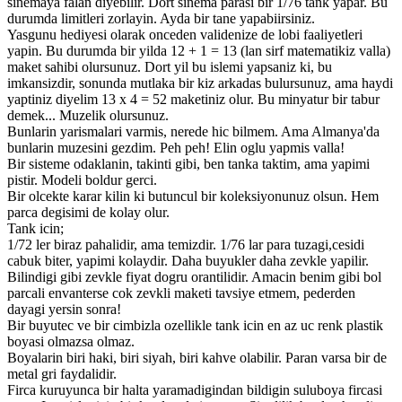
sinemaya falan diyebilir. Dort sinema parasi bir 1/76 tank yapar. Bu
durumda limitleri zorlayin. Ayda bir tane yapabiirsiniz.
Yasgunu hediyesi olarak onceden validenize de lobi faaliyetleri
yapin. Bu durumda bir yilda 12 + 1 = 13 (lan sirf matematikiz valla)
maket sahibi olursunuz. Dort yil bu islemi yapsaniz ki, bu
imkansizdir, sonunda mutlaka bir kiz arkadas bulursunuz, ama haydi
yaptiniz diyelim 13 x 4 = 52 maketiniz olur. Bu minyatur bir tabur
demek... Muzelik olursunuz.
Bunlarin yarismalari varmis, nerede hic bilmem. Ama Almanya'da
bunlarin muzesini gezdim. Peh peh! Elin oglu yapmis valla!
Bir sisteme odaklanin, takinti gibi, ben tanka taktim, ama yapimi
pistir. Modeli boldur gerci.
Bir olcekte karar kilin ki butuncul bir koleksiyonunuz olsun. Hem
parca degisimi de kolay olur.
Tank icin;
1/72 ler biraz pahalidir, ama temizdir. 1/76 lar para tuzagi,cesidi
cabuk biter, yapimi kolaydir. Daha buyukler daha zevkle yapilir.
Bilindigi gibi zevkle fiyat dogru orantilidir. Amacin benim gibi bol
parcali envanterse cok zevkli maketi tavsiye etmem, pederden
dayagi yersin sonra!
Bir buyutec ve bir cimbizla ozellikle tank icin en az uc renk plastik
boyasi olmazsa olmaz.
Boyalarin biri haki, biri siyah, biri kahve olabilir. Paran varsa bir de
metal gri faydalidir.
Firca kuruyunca bir halta yaramadigindan bildigin suluboya fircasi