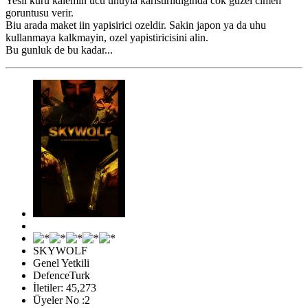
Yesil kuru kalemin ucu uhuyla karistirildiginda cok guzel cimen
goruntusu verir.
Biu arada maket iin yapisirici ozeldir. Sakin japon ya da uhu
kullanmaya kalkmayin, ozel yapistiricisini alin.
Bu gunluk de bu kadar...
SKYWOLF
Genel Yetkili
DefenceTurk
İletiler: 45,273
Üyeler No :2