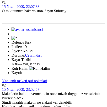
#1
15 Nisan 2009, 22:07:33
Ö.m kutunuza bakarmısınız Sayın Subutay.
DefenceTurk
İletiler: 19
Üyeler No :79
Durumu:
Çevrimdışı
Kayıt Tarihi
14 Nisan 2009, 22:23:25
Ruh Halim
Kayıtlı
Ynt: tank maketi puf noktalari
#2
15 Nisan 2009, 23:52:57
Maketlerin hakkini vermek icin once mizah duygunuz ve sabriniz
yuksek olacak.
Simdi mizahla maketin ne alakasi var denebilir.
Hobi kasmadan yapilan uretime verilen addir.