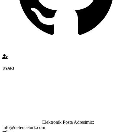
UYARI
defenceturk Forumuna eklenen ve farklı sitelere yönlendiren
bağlantı adreslerinden (linklerden) www.defenceturk.com sorumlu
tutulamaz. İnternet sitemizde, kaynak ya da bağlantı adresi(link)
göstermeksizin izinsiz bir şekilde yapılan her türlü haber ve bilgi
paylaşımı yasaktır. Forumumuzda izinsiz ve kaynak göstermeksizin
yapılan haber ve bilgi paylaşımlarından sadece eylemi gerçekleştiren
kişi sorumludur. Bu durumun mağduriyet yaratması hâlinde hak
sahibi olan kişi, kişiler ya da kurumların, bizlerle iletişime geçmesini
ivedilikle rica ederiz.
Elektronik Posta Adresimiz:
info@defenceturk.com