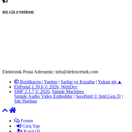
BİLGİLENDİRME
Rom ve medya haber sitesi olarak hizmet veren
www.defenceturk.com'
da, 5651 Sayılı Kanunun 8. Maddesine ve
T.C.K'nın 125. Maddesine göre, yapılan gönderi (konu, yorum)
paylaşımlarının tüm sorumluluğu forum üyelerimize aittir.
defenceturk Forumuna iletilecek olan şikayetler, elektronik posta
adresimize gönderildikten en geç üç (3) iş günü içerisinde, ilgili
kanunlar ve yönetmelikler çerçevesinde tarafımızca incelenerek site
yöneticilerimiz tarafından gereken çalışmaların yapılmasının
ardından ilgili kişi ya da kuruma yazılı açıklama yapılacaktır.
Elektronik Posta Adresimiz: info@defenceturk.com
Replikacep |
Yardım
|
Şartlar ve Kurallar
|
Yukarı git ▲
EhPortal 1.39.6 © 2026, WebDev
SMF 2.1.7 © 2026
,
Simple Machines
Simple Audio Video Embedder
|
Seo4Smf © Smf.Gen.Tr
|
Site Haritası
Forum
Giriş Yap
Kayıt Ol