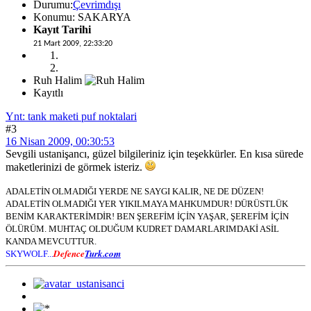
Durumu:
Çevrimdışı
Konumu: SAKARYA
Kayıt Tarihi
21 Mart 2009, 22:33:20
Ruh Halim
Kayıtlı
Ynt: tank maketi puf noktalari
#3
16 Nisan 2009, 00:30:53
Sevgili ustanişancı, güzel bilgileriniz için teşekkürler. En kısa sürede
maketlerinizi de görmek isteriz.
ADALETİN OLMADIĞI YERDE NE SAYGI KALIR, NE DE DÜZEN!
ADALETİN OLMADIĞI YER YIKILMAYA MAHKUMDUR! DÜRÜSTLÜK
BENİM KARAKTERİMDİR! BEN ŞEREFİM İÇİN YAŞAR, ŞEREFİM İÇİN
ÖLÜRÜM. MUHTAÇ OLDUĞUM KUDRET DAMARLARIMDAKİ ASİL
KANDA MEVCUTTUR.
Defence
Turk.com
SKYWOLF...