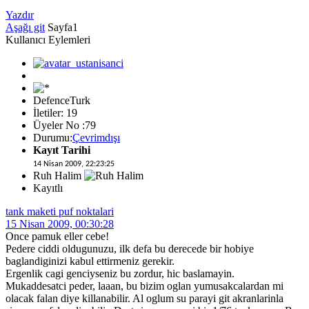
Yazdır
Aşağı git
Sayfa
1
Kullanıcı Eylemleri
DefenceTurk
İletiler: 19
Üyeler No :79
Durumu:
Çevrimdışı
Kayıt Tarihi
14 Nisan 2009, 22:23:25
Ruh Halim
Kayıtlı
tank maketi puf noktalari
15 Nisan 2009, 00:30:28
Once pamuk eller cebe!
Pedere ciddi oldugunuzu, ilk defa bu derecede bir hobiye
baglandiginizi kabul ettirmeniz gerekir.
Ergenlik cagi genciyseniz bu zordur, hic baslamayin.
Mukaddesatci peder, laaan, bu bizim oglan yumusakcalardan mi
olacak falan diye killanabilir. Al oglum su parayi git akranlarinla