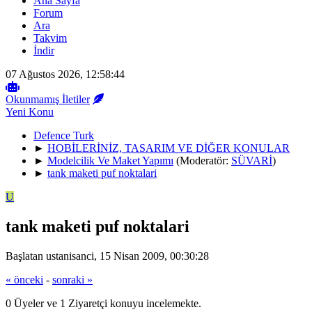
Ana Sayfa
Forum
Ara
Takvim
İndir
07 Ağustos 2026, 12:58:44
Okunmamış İletiler
Yeni Konu
Defence Turk
►
HOBİLERİNİZ, TASARIM VE DİĞER KONULAR
►
Modelcilik Ve Maket Yapımı
(Moderatör:
SÜVARİ
)
►
tank maketi puf noktalari
U
tank maketi puf noktalari
Başlatan ustanisanci, 15 Nisan 2009, 00:30:28
« önceki
-
sonraki »
0 Üyeler ve 1 Ziyaretçi konuyu incelemekte.