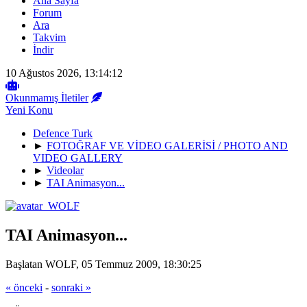
Ana Sayfa
Forum
Ara
Takvim
İndir
10 Ağustos 2026, 13:14:12
Okunmamış İletiler
Yeni Konu
Defence Turk
►
FOTOĞRAF VE VİDEO GALERİSİ / PHOTO AND
VIDEO GALLERY
►
Videolar
►
TAI Animasyon...
TAI Animasyon...
Başlatan WOLF, 05 Temmuz 2009, 18:30:25
« önceki
-
sonraki »