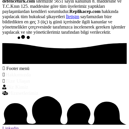
defenceturk.com
sitemizde 5651 sayılı kanunun 8. maddesine ve
T.C.Knın 125. maddesine göre tüm üyelerimiz yaptıkları
paylaşımlardan kendileri sorumludur.
Replikacep.com
hakkında
yapılacak tüm hukuksal şikayetleri
İletişim
sayfamızdan bize
bildirdikten en geç 3 (üç) iş günü içerisinde ilgili kanunlar ve
yönetmelikler çerçevesinde tarafımızca incelenerek gereken işlemler
yapılacak ve site yöneticilerimiz tarafından bilgi verilecektir.
Footer menü
Hakkımızda
Bize Ulaşın
Biz Kimiz
Hizmetlerimiz
Linkedin