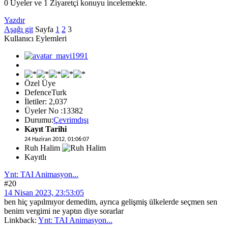
0 Üyeler ve 1 Ziyaretçi konuyu incelemekte.
Yazdır
Aşağı git
Sayfa
1
2
3
Kullanıcı Eylemleri
Özel Üye
DefenceTurk
İletiler: 2,037
Üyeler No :13382
Durumu:
Çevrimdışı
Kayıt Tarihi
24 Haziran 2012, 01:06:07
Ruh Halim
Kayıtlı
Ynt: TAI Animasyon...
#20
14 Nisan 2023, 23:53:05
ben hiç yapılmıyor demedim, ayrıca gelişmiş ülkelerde seçmen sen
benim vergimi ne yaptın diye sorarlar
Linkback:
Ynt: TAI Animasyon...