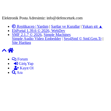
adresimize gönderildikten en geç üç (3) iş günü içerisinde, ilgili
kanunlar ve yönetmelikler çerçevesinde tarafımızca incelenerek site
yöneticilerimiz tarafından gereken çalışmaların yapılmasının
ardından ilgili kişi ya da kuruma yazılı açıklama yapılacaktır.
Elektronik Posta Adresimiz: info@defenceturk.com
Replikacep |
Yardım
|
Şartlar ve Kurallar
|
Yukarı git ▲
EhPortal 1.39.6 © 2026, WebDev
SMF 2.1.7 © 2026
,
Simple Machines
Simple Audio Video Embedder
|
Seo4Smf © Smf.Gen.Tr
|
Site Haritası
Forum
Giriş Yap
Kayıt Ol
Ara