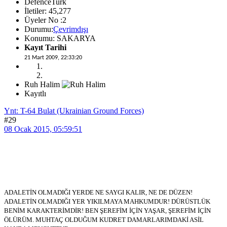
DefenceTurk
İletiler: 45,277
Üyeler No :2
Durumu:
Çevrimdışı
Konumu: SAKARYA
Kayıt Tarihi
21 Mart 2009, 22:33:20
Ruh Halim
Kayıtlı
Ynt: T-64 Bulat (Ukrainian Ground Forces)
#29
08 Ocak 2015, 05:59:51
ADALETİN OLMADIĞI YERDE NE SAYGI KALIR, NE DE DÜZEN!
ADALETİN OLMADIĞI YER YIKILMAYA MAHKUMDUR! DÜRÜSTLÜK
BENİM KARAKTERİMDİR! BEN ŞEREFİM İÇİN YAŞAR, ŞEREFİM İÇİN
ÖLÜRÜM. MUHTAÇ OLDUĞUM KUDRET DAMARLARIMDAKİ ASİL