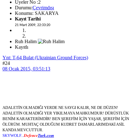
Üyeler No :2
Durumu:
Çevrimdışı
Konumu: SAKARYA
Kayıt Tarihi
21 Mart 2009, 22:33:20
Ruh Halim
Kayıtlı
Ynt: T-64 Bulat (Ukrainian Ground Forces)
#24
08 Ocak 2015, 03:51:13
ADALETİN OLMADIĞI YERDE NE SAYGI KALIR, NE DE DÜZEN!
ADALETİN OLMADIĞI YER YIKILMAYA MAHKUMDUR! DÜRÜSTLÜK
BENİM KARAKTERİMDİR! BEN ŞEREFİM İÇİN YAŞAR, ŞEREFİM İÇİN
ÖLÜRÜM. MUHTAÇ OLDUĞUM KUDRET DAMARLARIMDAKİ ASİL
KANDA MEVCUTTUR.
Defence
Turk.com
SKYWOLF...