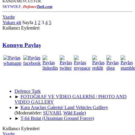
KANDA MEVCUTTUR.
Defence
Turk.com
SKYWOLF...
Yazdır
Yukarı git
Sayfa
1
2
3
4
5
Kullanıcı Eylemleri
Konuyu Paylaş
Defence Turk
►
FOTOĞRAF VE VİDEO GALERİSİ / PHOTO AND
VIDEO GALLERY
►
Kara Araçları Galerisi/ Land Vehicles Galllery
(Moderatörler:
SÜVARİ
,
Wild Eagle
)
►
T-64 Bulat (Ukrainian Ground Forces)
Kullanıcı Eylemleri
Yazdır