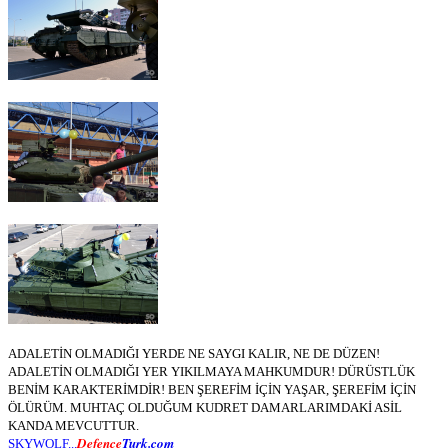
ADALETİN OLMADIĞI YERDE NE SAYGI KALIR, NE DE DÜZEN!
ADALETİN OLMADIĞI YER YIKILMAYA MAHKUMDUR! DÜRÜSTLÜK
BENİM KARAKTERİMDİR! BEN ŞEREFİM İÇİN YAŞAR, ŞEREFİM İÇİN
ÖLÜRÜM. MUHTAÇ OLDUĞUM KUDRET DAMARLARIMDAKİ ASİL
KANDA MEVCUTTUR.
Defence
Turk.com
SKYWOLF...