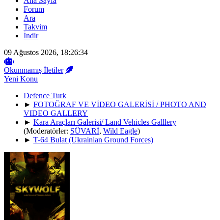
Ana Sayfa
Forum
Ara
Takvim
İndir
09 Ağustos 2026, 18:26:34
Okunmamış İletiler
Yeni Konu
Defence Turk
►
FOTOĞRAF VE VİDEO GALERİSİ / PHOTO AND
VIDEO GALLERY
►
Kara Araçları Galerisi/ Land Vehicles Galllery
(Moderatörler:
SÜVARİ
,
Wild Eagle
)
►
T-64 Bulat (Ukrainian Ground Forces)