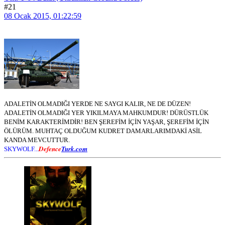
#21
08 Ocak 2015, 01:22:59
ADALETİN OLMADIĞI YERDE NE SAYGI KALIR, NE DE DÜZEN!
ADALETİN OLMADIĞI YER YIKILMAYA MAHKUMDUR! DÜRÜSTLÜK
BENİM KARAKTERİMDİR! BEN ŞEREFİM İÇİN YAŞAR, ŞEREFİM İÇİN
ÖLÜRÜM. MUHTAÇ OLDUĞUM KUDRET DAMARLARIMDAKİ ASİL
KANDA MEVCUTTUR.
Defence
Turk.com
SKYWOLF...