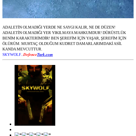
ADALETİN OLMADIĞI YERDE NE SAYGI KALIR, NE DE DÜZEN!
ADALETİN OLMADIĞI YER YIKILMAYA MAHKUMDUR! DÜRÜSTLÜK
BENİM KARAKTERİMDİR! BEN ŞEREFİM İÇİN YAŞAR, ŞEREFİM İÇİN
ÖLÜRÜM. MUHTAÇ OLDUĞUM KUDRET DAMARLARIMDAKİ ASİL
KANDA MEVCUTTUR.
Defence
Turk.com
SKYWOLF...