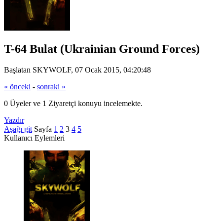
T-64 Bulat (Ukrainian Ground Forces)
Başlatan SKYWOLF, 07 Ocak 2015, 04:20:48
« önceki
-
sonraki »
0 Üyeler ve 1 Ziyaretçi konuyu incelemekte.
Yazdır
Aşağı git
Sayfa
1
2
3
4
5
Kullanıcı Eylemleri