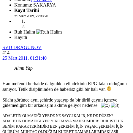
Konumu: SAKARYA
Kayıt Tarihi
21 Mart 2009, 22:33:20
Ruh Halim
Kayıtlı
SVD DRAGUNOV
#14
25 Mart 2011, 01:31:40
Alıntı Yap
Hanımefendi herhalde dalgınlıkla elindekinin RPG falan olduğunu
sanıyor. Tetik disiplininden de haberisz gibi bir hali var.
Silahı görünce aynı şehirde yaşayıp da bir türlü çayını içmeye
gidemediğim bir arkadaşım aklıma geliyor nedense.
ADALETİN OLMADIĞI YERDE NE SAYGI KALIR, NE DE DÜZEN!
ADALETİN OLMADIĞI YER YIKILMAYA MAHKUMDUR! DÜRÜSTLÜK
BENİM KARAKTERİMDİR! BEN ŞEREFİM İÇİN YAŞAR, ŞEREFİM İÇİN
ÖLÜRÜM. MUHTAÇ OLDUĞUM KUDRET DAMARLARIMDAKİ ASİL