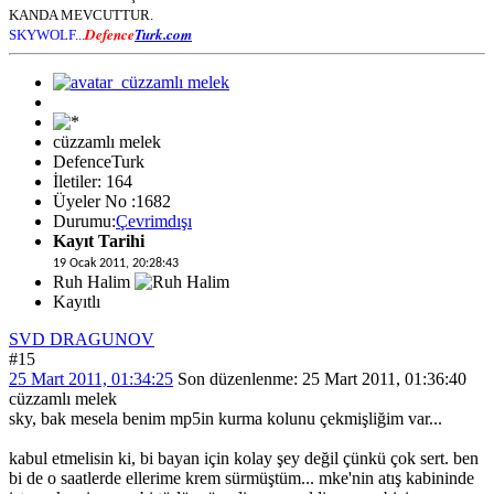
KANDA MEVCUTTUR.
Defence
Turk.com
SKYWOLF...
cüzzamlı melek
DefenceTurk
İletiler: 164
Üyeler No :1682
Durumu:
Çevrimdışı
Kayıt Tarihi
19 Ocak 2011, 20:28:43
Ruh Halim
Kayıtlı
SVD DRAGUNOV
#15
25 Mart 2011, 01:34:25
Son düzenlenme
: 25 Mart 2011, 01:36:40
cüzzamlı melek
sky, bak mesela benim mp5in kurma kolunu çekmişliğim var...
kabul etmelisin ki, bi bayan için kolay şey değil çünkü çok sert. ben
bi de o saatlerde ellerime krem sürmüştüm... mke'nin atış kabininde