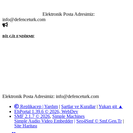
kişi sorumludur. Bu durumun mağduriyet yaratması hâlinde hak
sahibi olan kişi, kişiler ya da kurumların, bizlerle iletişime geçmesini
ivedilikle rica ederiz.
Elektronik Posta Adresimiz:
info@defenceturk.com
BİLGİLENDİRME
Rom ve medya haber sitesi olarak hizmet veren
www.defenceturk.com'
da, 5651 Sayılı Kanunun 8. Maddesine ve
T.C.K'nın 125. Maddesine göre, yapılan gönderi (konu, yorum)
paylaşımlarının tüm sorumluluğu forum üyelerimize aittir.
defenceturk Forumuna iletilecek olan şikayetler, elektronik posta
adresimize gönderildikten en geç üç (3) iş günü içerisinde, ilgili
kanunlar ve yönetmelikler çerçevesinde tarafımızca incelenerek site
yöneticilerimiz tarafından gereken çalışmaların yapılmasının
ardından ilgili kişi ya da kuruma yazılı açıklama yapılacaktır.
Elektronik Posta Adresimiz: info@defenceturk.com
Replikacep |
Yardım
|
Şartlar ve Kurallar
|
Yukarı git ▲
EhPortal 1.39.6 © 2026, WebDev
SMF 2.1.7 © 2026
,
Simple Machines
Simple Audio Video Embedder
|
Seo4Smf © Smf.Gen.Tr
|
Site Haritası