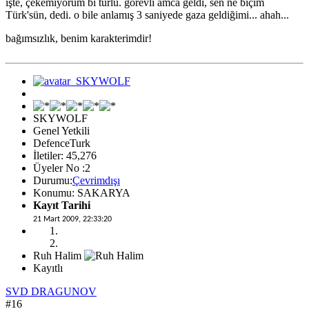
işte, çekemiyorum bi türlü. görevli amca geldi, sen ne biçim
Türk'sün, dedi. o bile anlamış 3 saniyede gaza geldiğimi... ahah...
bağımsızlık, benim karakterimdir!
SKYWOLF
Genel Yetkili
DefenceTurk
İletiler: 45,276
Üyeler No :2
Durumu:
Çevrimdışı
Konumu: SAKARYA
Kayıt Tarihi
21 Mart 2009, 22:33:20
Ruh Halim
Kayıtlı
SVD DRAGUNOV
#16