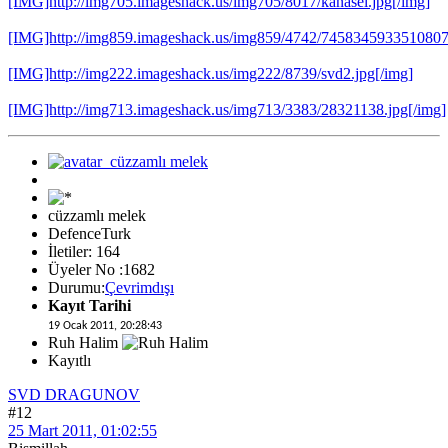
[IMG]http://img705.imageshack.us/img705/8017/kanasel.jpg[/img]
[IMG]http://img859.imageshack.us/img859/4742/7458345933510807
[IMG]http://img222.imageshack.us/img222/8739/svd2.jpg[/img]
[IMG]http://img713.imageshack.us/img713/3383/28321138.jpg[/img]
cüzzamlı melek
DefenceTurk
İletiler: 164
Üyeler No :1682
Durumu:
Çevrimdışı
Kayıt Tarihi
19 Ocak 2011, 20:28:43
Ruh Halim
Kayıtlı
SVD DRAGUNOV
#12
25 Mart 2011, 01:02:55