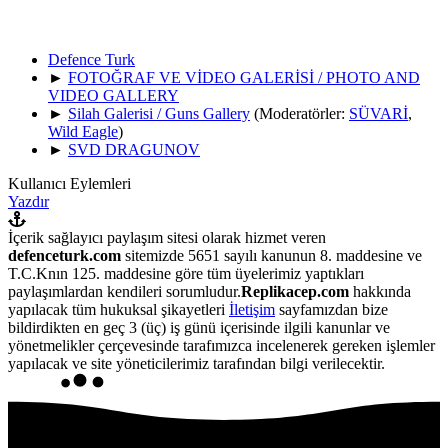
Defence Turk
►
FOTOĞRAF VE VİDEO GALERİSİ / PHOTO AND
VIDEO GALLERY
►
Silah Galerisi / Guns Gallery
(Moderatörler:
SÜVARİ
,
Wild Eagle
)
►
SVD DRAGUNOV
Kullanıcı Eylemleri
Yazdır
İçerik sağlayıcı paylaşım sitesi olarak hizmet veren
defenceturk.com
sitemizde 5651 sayılı kanunun 8. maddesine ve
T.C.Knın 125. maddesine göre tüm üyelerimiz yaptıkları
paylaşımlardan kendileri sorumludur.
Replikacep.com
hakkında
yapılacak tüm hukuksal şikayetleri
İletişim
sayfamızdan bize
bildirdikten en geç 3 (üç) iş günü içerisinde ilgili kanunlar ve
yönetmelikler çerçevesinde tarafımızca incelenerek gereken işlemler
yapılacak ve site yöneticilerimiz tarafından bilgi verilecektir.