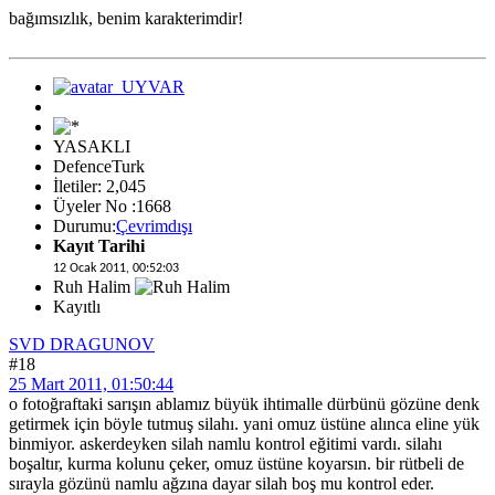
bağımsızlık, benim karakterimdir!
YASAKLI
DefenceTurk
İletiler: 2,045
Üyeler No :1668
Durumu:
Çevrimdışı
Kayıt Tarihi
12 Ocak 2011, 00:52:03
Ruh Halim
Kayıtlı
SVD DRAGUNOV
#18
25 Mart 2011, 01:50:44
o fotoğraftaki sarışın ablamız büyük ihtimalle dürbünü gözüne denk
getirmek için böyle tutmuş silahı. yani omuz üstüne alınca eline yük
binmiyor. askerdeyken silah namlu kontrol eğitimi vardı. silahı
boşaltır, kurma kolunu çeker, omuz üstüne koyarsın. bir rütbeli de
sırayla gözünü namlu ağzına dayar silah boş mu kontrol eder.