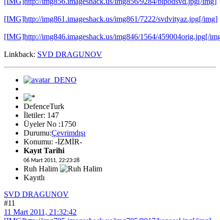
[IMG]http://img856.imageshack.us/img856/9284/bipodsvd.jpg[/img]
[IMG]http://img861.imageshack.us/img861/7222/svdvityaz.jpg[/img]
[IMG]http://img846.imageshack.us/img846/1564/459004orig.jpg[/im
Linkback:
SVD DRAGUNOV
DefenceTurk
İletiler: 147
Üyeler No :1750
Durumu:
Çevrimdışı
Konumu: -İZMİR-
Kayıt Tarihi
06 Mart 2011, 22:23:28
Ruh Halim
Kayıtlı
SVD DRAGUNOV
#11
11 Mart 2011, 21:32:42