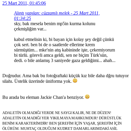
25 Mart 2011, 01:45:06
Alıntı yapılan: cüzzamlı melek - 25 Mart 2011,
01:34:25
sky, bak mesela benim mp5in kurma kolunu
çekmişliğim var...
kabul etmelisin ki, bi bayan için kolay şey değil çünkü
çok sert. ben bi de o saatlerde ellerime krem
sürmüştüm... mke'nin atış kabininde işte, çekemiyorum
bi türlü. görevli amca geldi, sen ne biçim Türk'sün,
dedi. o bile anlamış 3 saniyede gaza geldiğimi... ahah...
Doğrudur. Ama bak bu fotoğraftaki küçük kız bile daha dğru tutuyor
silahı. Üstelik üzerinde üniforma yok.
Bu arada bu eleman Jackie Chan'a benziyor.
ADALETİN OLMADIĞI YERDE NE SAYGI KALIR, NE DE DÜZEN!
ADALETİN OLMADIĞI YER YIKILMAYA MAHKUMDUR! DÜRÜSTLÜK
BENİM KARAKTERİMDİR! BEN ŞEREFİM İÇİN YAŞAR, ŞEREFİM İÇİN
ÖLÜRÜM. MUHTAÇ OLDUĞUM KUDRET DAMARLARIMDAKİ ASİL