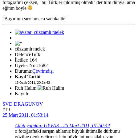
fotoğrafını çeksen, ''bu Türkler çıldırmış olmalı'' der tüm dünya. ama
eğitim böyle
''Başarının sırrı amaca sadakattir.''
cüzzamlı melek
DefenceTurk
İletiler: 164
Üyeler No :1682
Durumu:
Çevrimdışı
Kayıt Tarihi
19 Ocak 2011, 20:28:43
Ruh Halim
Kayıtlı
SVD DRAGUNOV
#19
25 Mart 2011, 01:53:14
Alıntı yapılan: UYVAR - 25 Mart 2011, 01:50:44
o fotoğraftaki sarışın ablamız büyük ihtimalle dürbünü
gözüne denk getirmek için böyle tutmuş silahı. yani