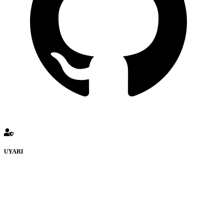
UYARI
defenceturk Forumuna eklenen ve farklı sitelere yönlendiren
bağlantı adreslerinden (linklerden) www.defenceturk.com sorumlu
tutulamaz. İnternet sitemizde, kaynak ya da bağlantı adresi(link)
göstermeksizin izinsiz bir şekilde yapılan her türlü haber ve bilgi
paylaşımı yasaktır. Forumumuzda izinsiz ve kaynak göstermeksizin
yapılan haber ve bilgi paylaşımlarından sadece eylemi gerçekleştiren