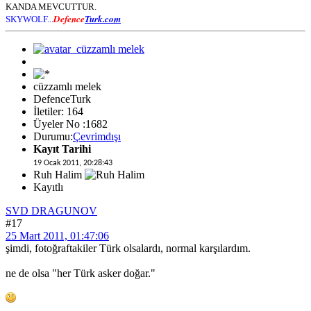
KANDA MEVCUTTUR.
Defence
Turk.com
SKYWOLF...
cüzzamlı melek
DefenceTurk
İletiler: 164
Üyeler No :1682
Durumu:
Çevrimdışı
Kayıt Tarihi
19 Ocak 2011, 20:28:43
Ruh Halim
Kayıtlı
SVD DRAGUNOV
#17
25 Mart 2011, 01:47:06
şimdi, fotoğraftakiler Türk olsalardı, normal karşılardım.
ne de olsa "her Türk asker doğar."