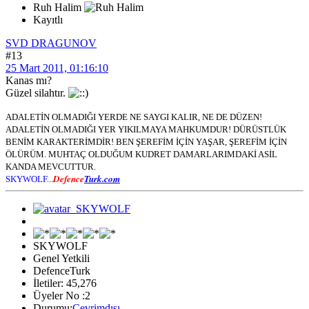
Ruh Halim
Kayıtlı
SVD DRAGUNOV
#13
25 Mart 2011, 01:16:10
Kanas mı?
Güzel silahtır.
ADALETİN OLMADIĞI YERDE NE SAYGI KALIR, NE DE DÜZEN!
ADALETİN OLMADIĞI YER YIKILMAYA MAHKUMDUR! DÜRÜSTLÜK
BENİM KARAKTERİMDİR! BEN ŞEREFİM İÇİN YAŞAR, ŞEREFİM İÇİN
ÖLÜRÜM. MUHTAÇ OLDUĞUM KUDRET DAMARLARIMDAKİ ASİL
KANDA MEVCUTTUR.
Defence
Turk.com
SKYWOLF...
SKYWOLF
Genel Yetkili
DefenceTurk
İletiler: 45,276
Üyeler No :2
Durumu:
Çevrimdışı