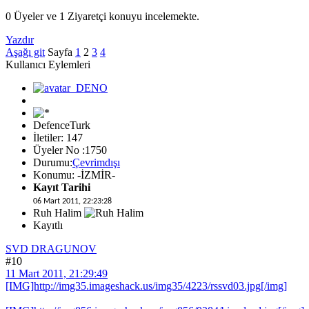
0 Üyeler ve 1 Ziyaretçi konuyu incelemekte.
Yazdır
Aşağı git
Sayfa
1
2
3
4
Kullanıcı Eylemleri
DefenceTurk
İletiler: 147
Üyeler No :1750
Durumu:
Çevrimdışı
Konumu: -İZMİR-
Kayıt Tarihi
06 Mart 2011, 22:23:28
Ruh Halim
Kayıtlı
SVD DRAGUNOV
#10
11 Mart 2011, 21:29:49
[IMG]http://img35.imageshack.us/img35/4223/rssvd03.jpg[/img]