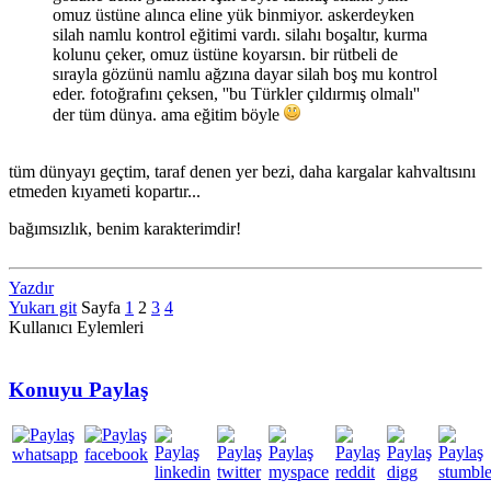
omuz üstüne alınca eline yük binmiyor. askerdeyken
silah namlu kontrol eğitimi vardı. silahı boşaltır, kurma
kolunu çeker, omuz üstüne koyarsın. bir rütbeli de
sırayla gözünü namlu ağzına dayar silah boş mu kontrol
eder. fotoğrafını çeksen, ''bu Türkler çıldırmış olmalı''
der tüm dünya. ama eğitim böyle
tüm dünyayı geçtim, taraf denen yer bezi, daha kargalar kahvaltısını
etmeden kıyameti kopartır...
bağımsızlık, benim karakterimdir!
Yazdır
Yukarı git
Sayfa
1
2
3
4
Kullanıcı Eylemleri
Konuyu Paylaş