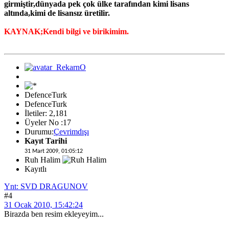
girmiştir,dünyada pek çok ülke tarafından kimi lisans
altında,kimi de lisansız üretilir.
KAYNAK;Kendi bilgi ve birikimim.
DefenceTurk
DefenceTurk
İletiler: 2,181
Üyeler No :17
Durumu:
Çevrimdışı
Kayıt Tarihi
31 Mart 2009, 01:05:12
Ruh Halim
Kayıtlı
Ynt: SVD DRAGUNOV
#4
31 Ocak 2010, 15:42:24
Birazda ben resim ekleyeyim...