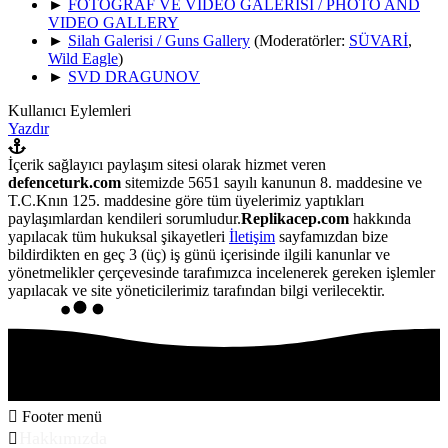
►
FOTOĞRAF VE VİDEO GALERİSİ / PHOTO AND
VIDEO GALLERY
►
Silah Galerisi / Guns Gallery
(Moderatörler:
SÜVARİ
,
Wild Eagle
)
►
SVD DRAGUNOV
Kullanıcı Eylemleri
Yazdır
İçerik sağlayıcı paylaşım sitesi olarak hizmet veren
defenceturk.com
sitemizde 5651 sayılı kanunun 8. maddesine ve
T.C.Knın 125. maddesine göre tüm üyelerimiz yaptıkları
paylaşımlardan kendileri sorumludur.
Replikacep.com
hakkında
yapılacak tüm hukuksal şikayetleri
İletişim
sayfamızdan bize
bildirdikten en geç 3 (üç) iş günü içerisinde ilgili kanunlar ve
yönetmelikler çerçevesinde tarafımızca incelenerek gereken işlemler
yapılacak ve site yöneticilerimiz tarafından bilgi verilecektir.
Footer menü
Hakkımızda