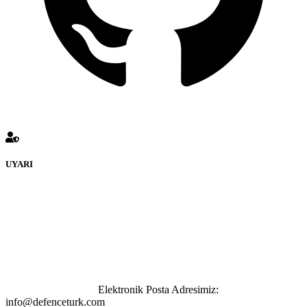
UYARI
defenceturk Forumuna eklenen ve farklı sitelere yönlendiren
bağlantı adreslerinden (linklerden) www.defenceturk.com sorumlu
tutulamaz. İnternet sitemizde, kaynak ya da bağlantı adresi(link)
göstermeksizin izinsiz bir şekilde yapılan her türlü haber ve bilgi
paylaşımı yasaktır. Forumumuzda izinsiz ve kaynak göstermeksizin
yapılan haber ve bilgi paylaşımlarından sadece eylemi gerçekleştiren
kişi sorumludur. Bu durumun mağduriyet yaratması hâlinde hak
sahibi olan kişi, kişiler ya da kurumların, bizlerle iletişime geçmesini
ivedilikle rica ederiz.
Elektronik Posta Adresimiz:
info@defenceturk.com