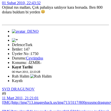
01 Şubat 2010, 22:43:32
Orjinal rus malları, Çok pahalıya satılıyor kara borsada. Ben 800
dolara buldum bi yerden
DefenceTurk
İletiler: 147
Üyeler No :1750
Durumu:
Çevrimdışı
Konumu: -İZMİR-
Kayıt Tarihi
06 Mart 2011, 22:23:28
Ruh Halim
Kayıtlı
SVD DRAGUNOV
#9
11 Mart 2011, 21:21:01
[IMG]http://img713.imageshack.us/img713/3117/800pxusmcdragunovi