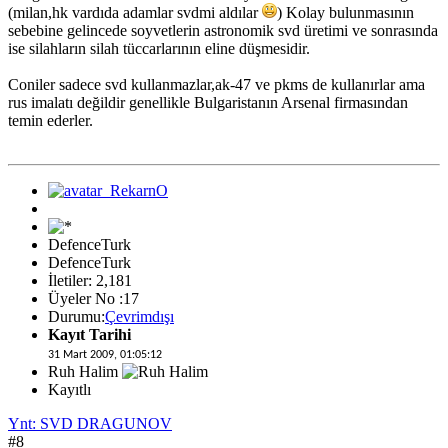
(milan,hk vardıda adamlar svdmi aldılar
) Kolay bulunmasının
sebebine gelincede soyvetlerin astronomik svd üretimi ve sonrasında
ise silahların silah tüccarlarının eline düşmesidir.
Coniler sadece svd kullanmazlar,ak-47 ve pkms de kullanırlar ama
rus imalatı değildir genellikle Bulgaristanın Arsenal firmasından
temin ederler.
DefenceTurk
DefenceTurk
İletiler: 2,181
Üyeler No :17
Durumu:
Çevrimdışı
Kayıt Tarihi
31 Mart 2009, 01:05:12
Ruh Halim
Kayıtlı
Ynt: SVD DRAGUNOV
#8