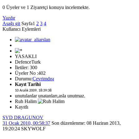
0 Üyeler ve 1 Ziyaretçi konuyu incelemekte.
Yazdır
Aşağı git
Sayfa
1
2
3
4
Kullanıcı Eylemleri
YASAKLI
DefenceTurk
İletiler: 300
Üyeler No :402
Durumu:
Çevrimdışı
Kayıt Tarihi
10 Aralık 2009, 18:39:38
unutulanlar unatanları,asla unutmaz.
Ruh Halim
Kayıtlı
SVD DRAGUNOV
31 Ocak 2010, 00:58:37
Son düzenlenme
: 08 Haziran 2013,
19:20:24 SKYWOLF