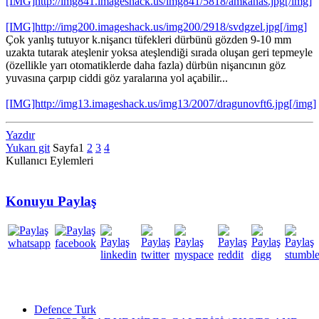
[IMG]http://img841.imageshack.us/img841/5818/amkanas.jpg[/img]
[IMG]http://img200.imageshack.us/img200/2918/svdgzel.jpg[/img]
Çok yanlış tutuyor k.nişancı tüfekleri dürbünü gözden 9-10 mm
uzakta tutarak ateşlenir yoksa ateşlendiği sırada oluşan geri tepmeyle
(özellikle yarı otomatiklerde daha fazla) dürbün nişancının göz
yuvasına çarpıp ciddi göz yaralarına yol açabilir...
[IMG]http://img13.imageshack.us/img13/2007/dragunovft6.jpg[/img]
Yazdır
Yukarı git
Sayfa
1
2
3
4
Kullanıcı Eylemleri
Konuyu Paylaş
Defence Turk