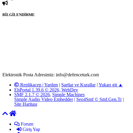
BİLGİLENDİRME
Rom ve medya haber sitesi olarak hizmet veren
www.defenceturk.com'
da, 5651 Sayılı Kanunun 8. Maddesine ve
T.C.K'nın 125. Maddesine göre, yapılan gönderi (konu, yorum)
paylaşımlarının tüm sorumluluğu forum üyelerimize aittir.
defenceturk Forumuna iletilecek olan şikayetler, elektronik posta
adresimize gönderildikten en geç üç (3) iş günü içerisinde, ilgili
kanunlar ve yönetmelikler çerçevesinde tarafımızca incelenerek site
yöneticilerimiz tarafından gereken çalışmaların yapılmasının
ardından ilgili kişi ya da kuruma yazılı açıklama yapılacaktır.
Elektronik Posta Adresimiz: info@defenceturk.com
Replikacep |
Yardım
|
Şartlar ve Kurallar
|
Yukarı git ▲
EhPortal 1.39.6 © 2026, WebDev
SMF 2.1.7 © 2026
,
Simple Machines
Simple Audio Video Embedder
|
Seo4Smf © Smf.Gen.Tr
|
Site Haritası
Forum
Giriş Yap