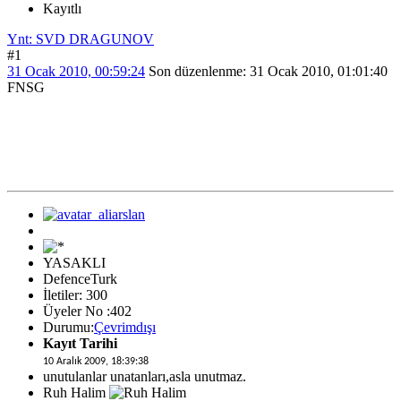
Kayıtlı
Ynt: SVD DRAGUNOV
#1
31 Ocak 2010, 00:59:24
Son düzenlenme
: 31 Ocak 2010, 01:01:40
FNSG
YASAKLI
DefenceTurk
İletiler: 300
Üyeler No :402
Durumu:
Çevrimdışı
Kayıt Tarihi
10 Aralık 2009, 18:39:38
unutulanlar unatanları,asla unutmaz.
Ruh Halim