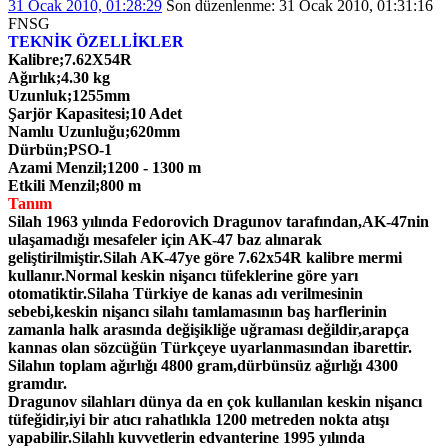
31 Ocak 2010, 01:28:29
Son düzenlenme
: 31 Ocak 2010, 01:31:16
FNSG
TEKNİK ÖZELLİKLER
Kalibre;7.62X54R
Ağırlık;4.30 kg
Uzunluk;1255mm
Şarjör Kapasitesi;10 Adet
Namlu Uzunluğu;620mm
Dürbün;PSO-1
Azami Menzil;1200 - 1300 m
Etkili Menzil;800 m
Tanım
Silah 1963 yılında Fedorovich Dragunov tarafından,AK-47nin
ulaşamadığı mesafeler için AK-47 baz alınarak
geliştirilmiştir.Silah AK-47ye göre 7.62x54R kalibre mermi
kullanır.Normal keskin nişancı tüfeklerine göre yarı
otomatiktir.Silaha Türkiye de kanas adı verilmesinin
sebebi,keskin nişancı silahı tamlamasının baş harflerinin
zamanla halk arasında değişikliğe uğraması değildir,arapça
kannas olan sözcüğün Türkçeye uyarlanmasından ibarettir.
Silahın toplam ağırlığı 4800 gram,dürbünsüz ağırlığı 4300
gramdır.
Dragunov silahları dünya da en çok kullanılan keskin nişancı
tüfeğidir,iyi bir atıcı rahatlıkla 1200 metreden nokta atışı
yapabilir.Silahlı kuvvetlerin edvanterine 1995 yılında