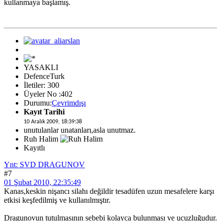
kullanmaya başlamış.
YASAKLI
DefenceTurk
İletiler: 300
Üyeler No :402
Durumu:
Çevrimdışı
Kayıt Tarihi
10 Aralık 2009, 18:39:38
unutulanlar unatanları,asla unutmaz.
Ruh Halim
Kayıtlı
Ynt: SVD DRAGUNOV
#7
01 Şubat 2010, 22:35:49
Kanas,keskin nişancı silahı değildir tesadüfen uzun mesafelere karşı
etkisi keşfedilmiş ve kullanılmıştır.
Dragunovun tutulmasının sebebi kolayca bulunması ve ucuzluğudur.