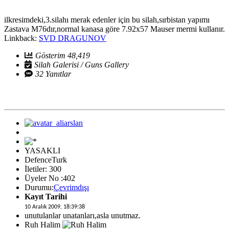
ilkresimdeki,3.silahı merak edenler için bu silah,sırbistan yapımı
Zastava M76dır,normal kanasa göre 7.92x57 Mauser mermi kullanır.
Linkback:
SVD DRAGUNOV
Gösterim 48,419
Silah Galerisi / Guns Gallery
32 Yanıtlar
YASAKLI
DefenceTurk
İletiler: 300
Üyeler No :402
Durumu:
Çevrimdışı
Kayıt Tarihi
10 Aralık 2009, 18:39:38
unutulanlar unatanları,asla unutmaz.
Ruh Halim