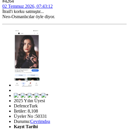
#4264
02 Temmuz 2026, 07:43:12
İtrail'i korku satmıştır...
Neo-Osmanlıcılar öyle diyor.
2025 Yılın Üyesi
DefenceTurk
İletiler: 8,108
Üyeler No :50331
Durumu:
Çevrimdışı
Kayıt Tarihi