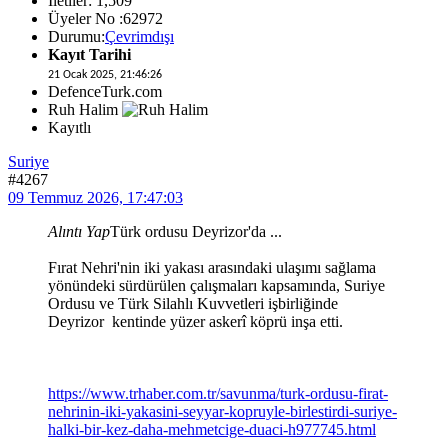
İletiler: 1,509
Üyeler No :62972
Durumu:
Çevrimdışı
Kayıt Tarihi
21 Ocak 2025, 21:46:26
DefenceTurk.com
Ruh Halim
Kayıtlı
Suriye
#4267
09 Temmuz 2026, 17:47:03
Alıntı Yap
Türk ordusu Deyrizor'da ...
Fırat Nehri'nin iki yakası arasındaki ulaşımı sağlama
yönündeki sürdürülen çalışmaları kapsamında, Suriye
Ordusu ve Türk Silahlı Kuvvetleri işbirliğinde
Deyrizor kentinde yüzer askerî köprü inşa etti.
https://www.trhaber.com.tr/savunma/turk-ordusu-firat-
nehrinin-iki-yakasini-seyyar-kopruyle-birlestirdi-suriye-
halki-bir-kez-daha-mehmetcige-duaci-h977745.html