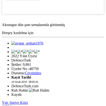
Aksungur dün şam semalarında görünmüş
Herşey kızılelma için
2022 Yılın Üyesi
DefenceTurk
İletiler: 9,861
Üyeler No :48759
Durumu:
Çevrimdışı
Kayıt Tarihi
14 Ocak 2019, 18:05:41
DefenceTurk.com
Ruh Halim
Kayıtlı
Ynt: Suriye Krizi