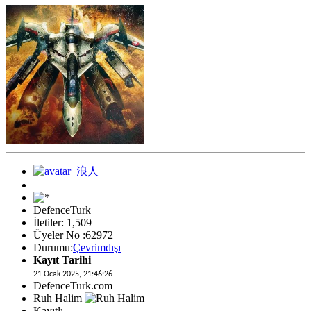
DefenceTurk
İletiler: 1,509
Üyeler No :62972
Durumu:
Çevrimdışı
Kayıt Tarihi
21 Ocak 2025, 21:46:26
DefenceTurk.com
Ruh Halim
Kayıtlı