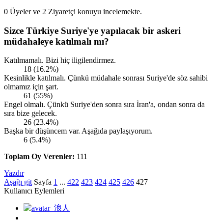
0 Üyeler ve 2 Ziyaretçi konuyu incelemekte.
Sizce Türkiye Suriye'ye yapılacak bir askeri
müdahaleye katılmalı mı?
Katılmamalı. Bizi hiç iligilendirmez.
18 (16.2%)
Kesinlikle katılmalı. Çünkü müdahale sonrası Suriye'de söz sahibi
olmamız için şart.
61 (55%)
Engel olmalı. Çünkü Suriye'den sonra sıra İran'a, ondan sonra da
sıra bize gelecek.
26 (23.4%)
Başka bir düşüncem var. Aşağıda paylaşıyorum.
6 (5.4%)
Toplam Oy Verenler:
111
Yazdır
Aşağı git
Sayfa
1
...
422
423
424
425
426
427
Kullanıcı Eylemleri