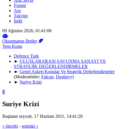
Ana Sayfa
Forum
Ara
Takvim
İndir
09 Ağustos 2026, 01:41:00
Okunmamış İletiler
Yeni Konu
Defence Turk
►
ULUSLARARASI SAVUNMA SANAYİ VE
STRATEJİK DEĞERLENDİRMELER
►
Genel Askeri Konular Ve Stratejik Değerlendirmeler
(Moderatörler:
Falcon
,
Destinyy
)
►
Suriye Krizi
S
Suriye Krizi
Başlatan seyyah, 17 Haziran 2011, 14:41:20
« önceki
-
sonraki »