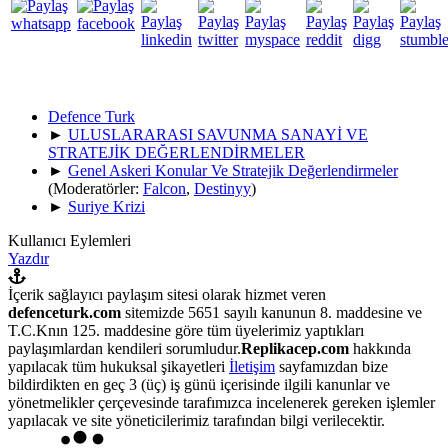
Defence Turk
►
ULUSLARARASI SAVUNMA SANAYİ VE
STRATEJİK DEĞERLENDİRMELER
►
Genel Askeri Konular Ve Stratejik Değerlendirmeler
(Moderatörler:
Falcon
,
Destinyy
)
►
Suriye Krizi
Kullanıcı Eylemleri
Yazdır
İçerik sağlayıcı paylaşım sitesi olarak hizmet veren
defenceturk.com
sitemizde 5651 sayılı kanunun 8. maddesine ve
T.C.Knın 125. maddesine göre tüm üyelerimiz yaptıkları
paylaşımlardan kendileri sorumludur.
Replikacep.com
hakkında
yapılacak tüm hukuksal şikayetleri
İletişim
sayfamızdan bize
bildirdikten en geç 3 (üç) iş günü içerisinde ilgili kanunlar ve
yönetmelikler çerçevesinde tarafımızca incelenerek gereken işlemler
yapılacak ve site yöneticilerimiz tarafından bilgi verilecektir.