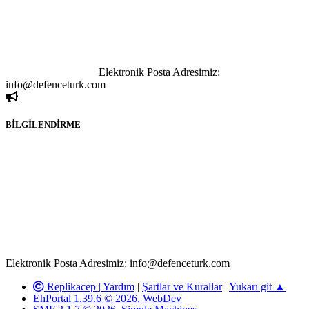
göstermeksizin izinsiz bir şekilde yapılan her türlü haber ve bilgi
paylaşımı yasaktır. Forumumuzda izinsiz ve kaynak göstermeksizin
yapılan haber ve bilgi paylaşımlarından sadece eylemi gerçekleştiren
kişi sorumludur. Bu durumun mağduriyet yaratması hâlinde hak
sahibi olan kişi, kişiler ya da kurumların, bizlerle iletişime geçmesini
ivedilikle rica ederiz.
Elektronik Posta Adresimiz:
info@defenceturk.com
BİLGİLENDİRME
Rom ve medya haber sitesi olarak hizmet veren
www.defenceturk.com'
da, 5651 Sayılı Kanunun 8. Maddesine ve
T.C.K'nın 125. Maddesine göre, yapılan gönderi (konu, yorum)
paylaşımlarının tüm sorumluluğu forum üyelerimize aittir.
defenceturk Forumuna iletilecek olan şikayetler, elektronik posta
adresimize gönderildikten en geç üç (3) iş günü içerisinde, ilgili
kanunlar ve yönetmelikler çerçevesinde tarafımızca incelenerek site
yöneticilerimiz tarafından gereken çalışmaların yapılmasının
ardından ilgili kişi ya da kuruma yazılı açıklama yapılacaktır.
Elektronik Posta Adresimiz: info@defenceturk.com
Replikacep |
Yardım
|
Şartlar ve Kurallar
|
Yukarı git ▲
EhPortal 1.39.6 © 2026, WebDev