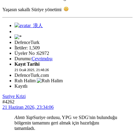
Yaşasın sakallı Süriye yönetimi
DefenceTurk
İletiler: 1,509
Üyeler No :62972
Durumu:
Çevrimdışı
Kayıt Tarihi
21 Ocak 2025, 21:46:26
DefenceTurk.com
Ruh Halim
Kayıtlı
Suriye Krizi
#4262
21 Haziran 2026, 23:34:06
Alıntı Yap
Suriye ordusu, YPG ve SDG'nin bulunduğu
bölgenin tamamını geri almak için hazırlığını
tamamladı.