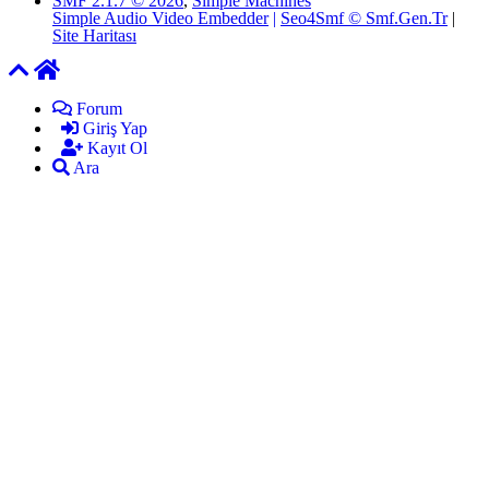
SMF 2.1.7 © 2026
,
Simple Machines
Simple Audio Video Embedder
|
Seo4Smf © Smf.Gen.Tr
|
Site Haritası
Forum
Giriş Yap
Kayıt Ol
Ara