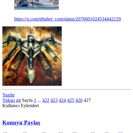
https://x.com/trhaber_com/status/2076601024534442159
Yazdır
Yukarı git
Sayfa
1
...
422
423
424
425
426
427
Kullanıcı Eylemleri
Konuyu Paylaş