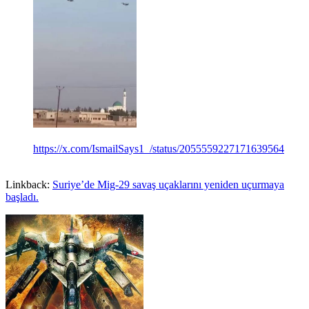
https://x.com/IsmailSays1_/status/2055559227171639564
Linkback:
Suriye’de Mig-29 savaş uçaklarını yeniden uçurmaya
başladı.