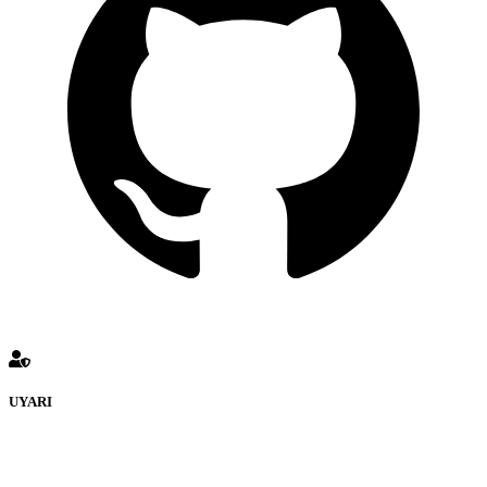
UYARI
defenceturk Forumuna eklenen ve farklı sitelere yönlendiren
bağlantı adreslerinden (linklerden) www.defenceturk.com sorumlu
tutulamaz. İnternet sitemizde, kaynak ya da bağlantı adresi(link)