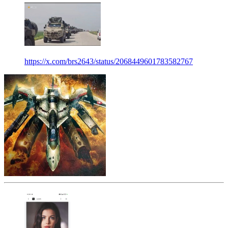
https://x.com/brs2643/status/2068449601783582767