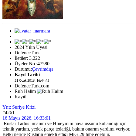
2024 Yılın Üyesi
DefenceTurk
İletiler: 3,222
Üyeler No :47580
Durumu:
Çevrimdışı
Kayıt Tarihi
21 Ocak 2018, 16:44:45
DefenceTurk.com
Ruh Halim
Kayıtlı
Ynt: Suriye Krizi
#4261
16 Mayıs 2026, 16:33:01
Ruslar Tartus limanını ve Hmeymim hava üssünü kullandığı için
teknik yardım, yedek parça tedariği, bakım onarım yardımı veriyor.
Belki ileride Rusların emekli ettiği MiG-29 hibe edebilir.