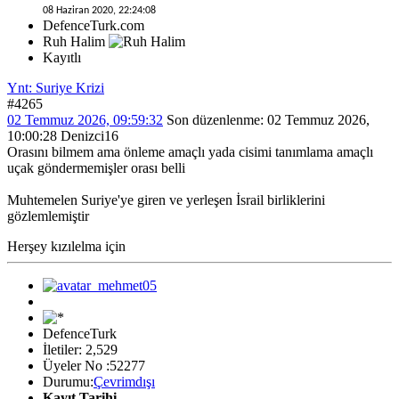
08 Haziran 2020, 22:24:08
DefenceTurk.com
Ruh Halim
Kayıtlı
Ynt: Suriye Krizi
#4265
02 Temmuz 2026, 09:59:32
Son düzenlenme
: 02 Temmuz 2026,
10:00:28 Denizci16
Orasını bilmem ama önleme amaçlı yada cisimi tanımlama amaçlı
uçak göndermemişler orası belli
Muhtemelen Suriye'ye giren ve yerleşen İsrail birliklerini
gözlemlemiştir
Herşey kızılelma için
DefenceTurk
İletiler: 2,529
Üyeler No :52277
Durumu:
Çevrimdışı
Kayıt Tarihi