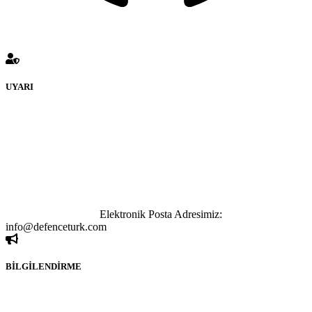
UYARI
defenceturk Forumuna eklenen ve farklı sitelere yönlendiren
bağlantı adreslerinden (linklerden) www.defenceturk.com sorumlu
tutulamaz. İnternet sitemizde, kaynak ya da bağlantı adresi(link)
göstermeksizin izinsiz bir şekilde yapılan her türlü haber ve bilgi
paylaşımı yasaktır. Forumumuzda izinsiz ve kaynak göstermeksizin
yapılan haber ve bilgi paylaşımlarından sadece eylemi gerçekleştiren
kişi sorumludur. Bu durumun mağduriyet yaratması hâlinde hak
sahibi olan kişi, kişiler ya da kurumların, bizlerle iletişime geçmesini
ivedilikle rica ederiz.
Elektronik Posta Adresimiz:
info@defenceturk.com
BİLGİLENDİRME
Rom ve medya haber sitesi olarak hizmet veren
www.defenceturk.com'
da, 5651 Sayılı Kanunun 8. Maddesine ve