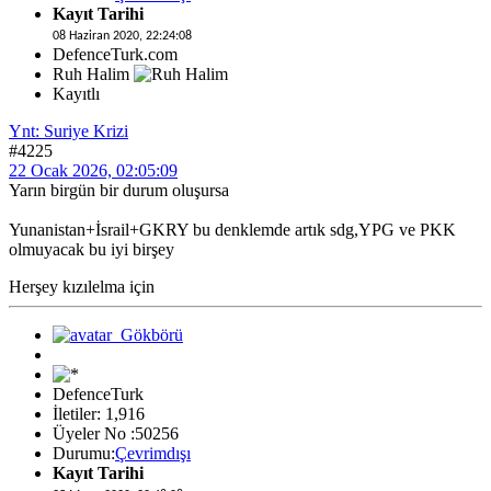
Kayıt Tarihi
08 Haziran 2020, 22:24:08
DefenceTurk.com
Ruh Halim
Kayıtlı
Ynt: Suriye Krizi
#4225
22 Ocak 2026, 02:05:09
Yarın birgün bir durum oluşursa
Yunanistan+İsrail+GKRY bu denklemde artık sdg,YPG ve PKK
olmuyacak bu iyi birşey
Herşey kızılelma için
DefenceTurk
İletiler: 1,916
Üyeler No :50256
Durumu:
Çevrimdışı
Kayıt Tarihi