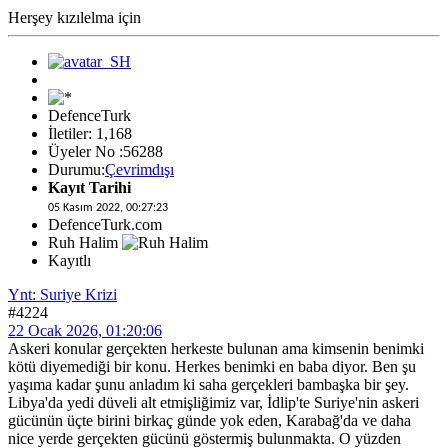
Herşey kızılelma için
DefenceTurk
İletiler: 1,168
Üyeler No :56288
Durumu:
Çevrimdışı
Kayıt Tarihi
05 Kasım 2022, 00:27:23
DefenceTurk.com
Ruh Halim
Kayıtlı
Ynt: Suriye Krizi
#4224
22 Ocak 2026, 01:20:06
Askeri konular gerçekten herkeste bulunan ama kimsenin benimki
kötü diyemediği bir konu. Herkes benimki en baba diyor. Ben şu
yaşıma kadar şunu anladım ki saha gerçekleri bambaşka bir şey.
Libya'da yedi düveli alt etmişliğimiz var, İdlip'te Suriye'nin askeri
gücünün üçte birini birkaç günde yok eden, Karabağ'da ve daha
nice yerde gerçekten gücünü göstermiş bulunmakta. O yüzden