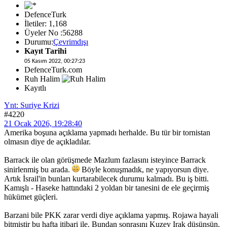
DefenceTurk
İletiler: 1,168
Üyeler No :56288
Durumu:
Çevrimdışı
Kayıt Tarihi
05 Kasım 2022, 00:27:23
DefenceTurk.com
Ruh Halim
Kayıtlı
Ynt: Suriye Krizi
#4220
21 Ocak 2026, 19:28:40
Amerika boşuna açıklama yapmadı herhalde. Bu tür bir tornistan
olmasın diye de açıkladılar.
Barrack ile olan görüşmede Mazlum fazlasını isteyince Barrack
sinirlenmiş bu arada.
Böyle konuşmadık, ne yapıyorsun diye.
Artık İsrail'in bunları kurtarabilecek durumu kalmadı. Bu iş bitti.
Kamışlı - Haseke hattındaki 2 yoldan bir tanesini de ele geçirmiş
hükümet güçleri.
Barzani bile PKK zarar verdi diye açıklama yapmış. Rojawa hayali
bitmiştir bu hafta itibari ile. Bundan sonrasını Kuzey Irak düşünsün.