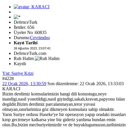
DefenceTurk
İletiler: 656
Üyeler No :60835
Durumu:
Çevrimdışı
Kayıt Tarihi
26 Ağustos 2023, 23:07:41
DefenceTurk.com
Ruh Halim
Kayıtlı
Ynt: Suriye Krizi
#4228
22 Ocak 2026, 13:30:59
Son düzenlenme
: 22 Ocak 2026, 13:33:03
KARACI
Bizim derdimiz komsularimizin hangi dili konustugu,neye
inandigi,nasil yonetildigi,nasil giyindigi,sakalı,kravatı,papyonu falan
degildir.Bizim derdimiz parcalanmayan,teror yuvasi
olmayan,sınırlarimiza göz dikmeyen komsulara sahip olmaktir.
Yarın Suriye ordusu Haseke'ye bir operasyon yapıp oradaki insanları
kırıp gecirmeye kalkarsa yine biz gideriz yardıma bundan emin
olun.Bu,bizim mecburiyetimizdir ve de buyuklugumuzun,tarihimizin