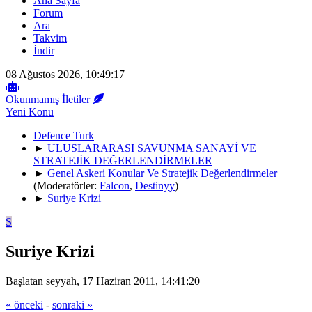
Ana Sayfa
Forum
Ara
Takvim
İndir
08 Ağustos 2026, 10:49:17
Okunmamış İletiler
Yeni Konu
Defence Turk
►
ULUSLARARASI SAVUNMA SANAYİ VE
STRATEJİK DEĞERLENDİRMELER
►
Genel Askeri Konular Ve Stratejik Değerlendirmeler
(Moderatörler:
Falcon
,
Destinyy
)
►
Suriye Krizi
S
Suriye Krizi
Başlatan seyyah, 17 Haziran 2011, 14:41:20
« önceki
-
sonraki »