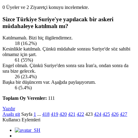
0 Üyeler ve 2 Ziyaretçi konuyu incelemekte.
Sizce Türkiye Suriye'ye yapılacak bir askeri
müdahaleye katılmalı mı?
Katılmamalı. Bizi hiç iligilendirmez.
18 (16.2%)
Kesinlikle katılmalı. Çünkü müdahale sonrası Suriye'de söz sahibi
olmamız için şart.
61 (55%)
Engel olmalı. Çünkü Suriye'den sonra sıra İran'a, ondan sonra da
sıra bize gelecek.
26 (23.4%)
Başka bir düşüncem var. Aşağıda paylaşıyorum.
6 (5.4%)
Toplam Oy Verenler:
111
Yazdır
Aşağı git
Sayfa
1
...
418
419
420
421
422
423
424
425
426
427
Kullanıcı Eylemleri