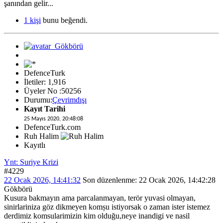
şanından gelir...
1 kişi
bunu beğendi.
DefenceTurk
İletiler: 1,916
Üyeler No :50256
Durumu:
Çevrimdışı
Kayıt Tarihi
25 Mayıs 2020, 20:48:08
DefenceTurk.com
Ruh Halim
Kayıtlı
Ynt: Suriye Krizi
#4229
22 Ocak 2026, 14:41:32
Son düzenlenme
: 22 Ocak 2026, 14:42:28
Gökbörü
Kusura bakmayın ama parcalanmayan, terör yuvasi olmayan,
sinirlariniza göz dikmeyen komṣu istiyorsak o zaman ister istemez
derdimiz komsularimizin kim olduğu,neye inandigi ve nasil