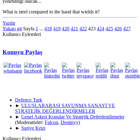
yonetildigi olacak...
What is steel compared to the hand that wields it?
Yazdır
Yukarı git
Sayfa
1
...
418
419
420
421
422
423
424
425
426
427
Kullanıcı Eylemleri
Konuyu Paylaş
Defence Turk
►
ULUSLARARASI SAVUNMA SANAYİ VE
STRATEJİK DEĞERLENDİRMELER
►
Genel Askeri Konular Ve Stratejik Değerlendirmeler
(Moderatörler:
Falcon
,
Destinyy
)
►
Suriye Krizi
Kullanıcı Eylemleri