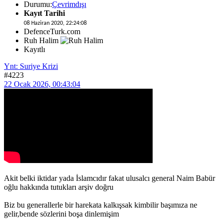
Durumu:
Çevrimdışı
Kayıt Tarihi
08 Haziran 2020, 22:24:08
DefenceTurk.com
Ruh Halim
Kayıtlı
Ynt: Suriye Krizi
#4223
22 Ocak 2026, 00:43:04
Akit belki iktidar yada İslamcıdır fakat ulusalcı general Naim Babür
oğlu hakkında tutukları arşiv doğru
Biz bu generallerle bir harekata kalkışsak kimbilir başımıza ne
gelir,bende sözlerini boşa dinlemişim