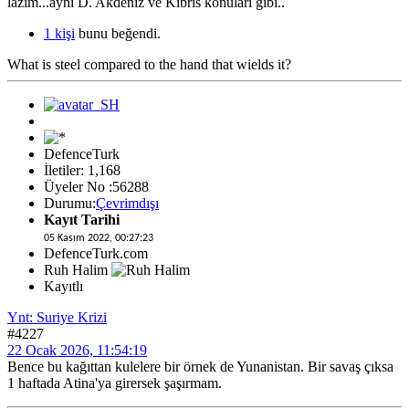
lazim...ayni D. Akdeniz ve Kıbrıs konulari gibi..
1 kişi
bunu beğendi.
What is steel compared to the hand that wields it?
DefenceTurk
İletiler: 1,168
Üyeler No :56288
Durumu:
Çevrimdışı
Kayıt Tarihi
05 Kasım 2022, 00:27:23
DefenceTurk.com
Ruh Halim
Kayıtlı
Ynt: Suriye Krizi
#4227
22 Ocak 2026, 11:54:19
Bence bu kağıttan kulelere bir örnek de Yunanistan. Bir savaş çıksa
1 haftada Atina'ya girersek şaşırmam.