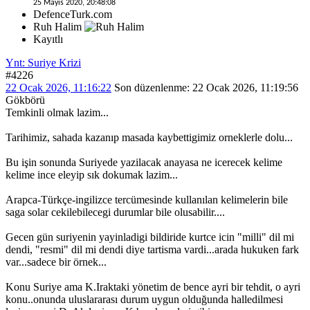
25 Mayıs 2020, 20:48:08
DefenceTurk.com
Ruh Halim
Kayıtlı
Ynt: Suriye Krizi
#4226
22 Ocak 2026, 11:16:22
Son düzenlenme
: 22 Ocak 2026, 11:19:56
Gökbörü
Temkinli olmak lazim...
Tarihimiz, sahada kazanıp masada kaybettigimiz orneklerle dolu...
Bu işin sonunda Suriyede yazilacak anayasa ne icerecek kelime
kelime ince eleyip sık dokumak lazim...
Arapca-Türkçe-ingilizce tercümesinde kullanılan kelimelerin bile
saga solar cekilebilecegi durumlar bile olusabilir....
Gecen gün suriyenin yayinladigi bildiride kurtce icin "milli" dil mi
dendi, "resmi" dil mi dendi diye tartisma vardi...arada hukuken fark
var...sadece bir örnek...
Konu Suriye ama K.Iraktaki yönetim de bence ayri bir tehdit, o ayri
konu..onunda uluslararası durum uygun olduğunda halledilmesi