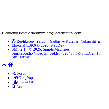
T.C.K'nın 125. Maddesine göre, yapılan gönderi (konu, yorum)
paylaşımlarının tüm sorumluluğu forum üyelerimize aittir.
defenceturk Forumuna iletilecek olan şikayetler, elektronik posta
adresimize gönderildikten en geç üç (3) iş günü içerisinde, ilgili
kanunlar ve yönetmelikler çerçevesinde tarafımızca incelenerek site
yöneticilerimiz tarafından gereken çalışmaların yapılmasının
ardından ilgili kişi ya da kuruma yazılı açıklama yapılacaktır.
Elektronik Posta Adresimiz: info@defenceturk.com
Replikacep |
Yardım
|
Şartlar ve Kurallar
|
Yukarı git ▲
EhPortal 1.39.6 © 2026, WebDev
SMF 2.1.7 © 2026
,
Simple Machines
Simple Audio Video Embedder
|
Seo4Smf © Smf.Gen.Tr
|
Site Haritası
Forum
Giriş Yap
Kayıt Ol
Ara