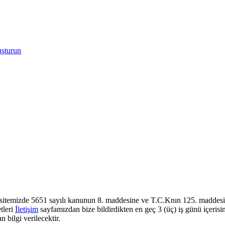
uşturun
sitemizde 5651 sayılı kanunun 8. maddesine ve T.C.Knın 125. maddesine
tleri
İletişim
sayfamızdan bize bildirdikten en geç 3 (üç) iş günü içerisi
 bilgi verilecektir.