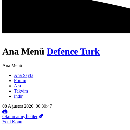
Ana Menü
Defence Turk
Ana Menü
Ana Sayfa
Forum
Ara
Takvim
İndir
08 Ağustos 2026, 00:30:47
Okunmamış İletiler
Yeni Konu