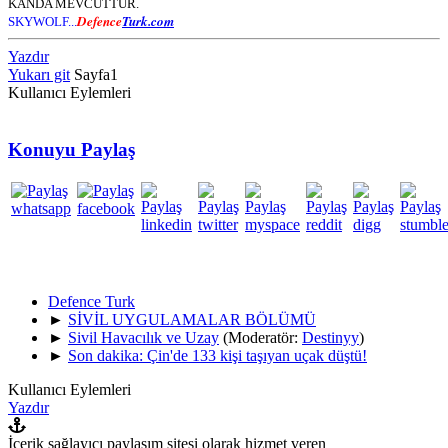
KANDA MEVCUTTUR.
Defence
Turk.com
SKYWOLF...
Yazdır
Yukarı git
Sayfa
1
Kullanıcı Eylemleri
Konuyu Paylaş
Defence Turk
►
SİVİL UYGULAMALAR BÖLÜMÜ
►
Sivil Havacılık ve Uzay
(Moderatör:
Destinyy
)
►
Son dakika: Çin'de 133 kişi taşıyan uçak düştü!
Kullanıcı Eylemleri
Yazdır
İçerik sağlayıcı paylaşım sitesi olarak hizmet veren