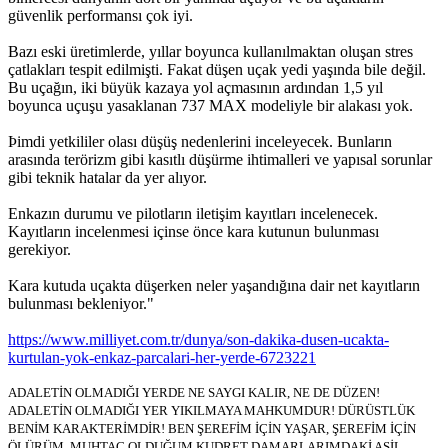
güvenlik performansı çok iyi.
Bazı eski üretimlerde, yıllar boyunca kullanılmaktan oluşan stres
çatlakları tespit edilmişti. Fakat düşen uçak yedi yaşında bile değil.
Bu uçağın, iki büyük kazaya yol açmasının ardından 1,5 yıl
boyunca uçuşu yasaklanan 737 MAX modeliyle bir alakası yok.
Þimdi yetkililer olası düşüş nedenlerini inceleyecek. Bunların
arasında terörizm gibi kasıtlı düşürme ihtimalleri ve yapısal sorunlar
gibi teknik hatalar da yer alıyor.
Enkazın durumu ve pilotların iletişim kayıtları incelenecek.
Kayıtların incelenmesi içinse önce kara kutunun bulunması
gerekiyor.
Kara kutuda uçakta düşerken neler yaşandığına dair net kayıtların
bulunması bekleniyor."
https://www.milliyet.com.tr/dunya/son-dakika-dusen-ucakta-
kurtulan-yok-enkaz-parcalari-her-yerde-6723221
ADALETİN OLMADIĞI YERDE NE SAYGI KALIR, NE DE DÜZEN!
ADALETİN OLMADIĞI YER YIKILMAYA MAHKUMDUR! DÜRÜSTLÜK
BENİM KARAKTERİMDİR! BEN ŞEREFİM İÇİN YAŞAR, ŞEREFİM İÇİN
ÖLÜRÜM. MUHTAÇ OLDUĞUM KUDRET DAMARLARIMDAKİ ASİL