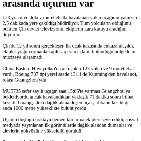
arasında uçurum var
123 yolcu ve dokuz mürettebatla havalanan yolcu uçağının yalnızca
2,5 dakikada yere çakıldığı bildiriliyor. Tüm yolcuların öldüğünü
belirten Çin devlet televizyonu, ekiplerin kara kutuyu aradığını
duyurdu.
Çin'de 12 yıl sonra gerçekleşen ilk uçak kazasında enkaza ulaşıldı,
ekipler yoğun ormanla kaplı sarp yamaçların bulunduğu bölgede bir
mucizeye ulaşamadı.
China Eastern Havayolları'na ait uçakta 123 yolcu ve 9 mürettebat
vardı. Boeing 737 tipi yerel saatle 13:11'de Kunming'den havalandı,
rotası Guangzhou'ydu.
MU5735 sefer sayılı uçağın saat 15:05'te varması Guangzhou'ya
bekleniyordu ancak havalandıktan yaklaşık 71 dakika sonra irtibat
kesildi. Guangşi'deki dağlık alana düşen uçak, irtibatın kesildiği
anda 1000 metre yükseklikte bulunuyordu.
Uçağın düştüğü noktaya hemen kurtarma ekipleri sevk edildi, sosyal
medyada yayınlanan ilk görüntülerde dağlık alandan dumanlar ve
alevlerin gökyüzüne yükseldiği görüldü.