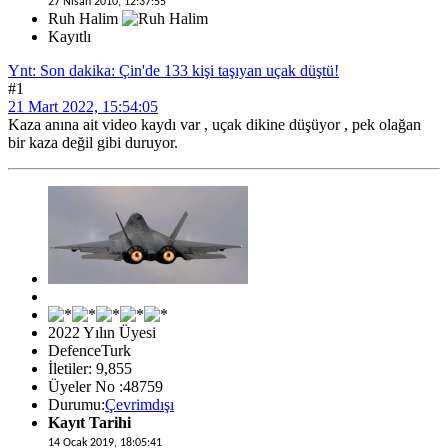
27 Nisan 2010, 12:37:55
Ruh Halim
Kayıtlı
Ynt: Son dakika: Çin'de 133 kişi taşıyan uçak düştü!
#1
21 Mart 2022, 15:54:05
Kaza anına ait video kaydı var , uçak dikine düşüyor , pek olağan
bir kaza değil gibi duruyor.
2022 Yılın Üyesi
DefenceTurk
İletiler: 9,855
Üyeler No :48759
Durumu:
Çevrimdışı
Kayıt Tarihi
14 Ocak 2019, 18:05:41