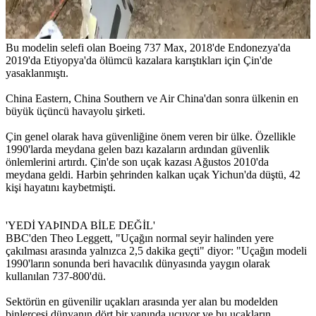
Bu modelin selefi olan Boeing 737 Max, 2018'de Endonezya'da
2019'da Etiyopya'da ölümcü kazalara karıştıkları için Çin'de
yasaklanmıştı.
China Eastern, China Southern ve Air China'dan sonra ülkenin en
büyük üçüncü havayolu şirketi.
Çin genel olarak hava güvenliğine önem veren bir ülke. Özellikle
1990'larda meydana gelen bazı kazaların ardından güvenlik
önlemlerini artırdı. Çin'de son uçak kazası Ağustos 2010'da
meydana geldi. Harbin şehrinden kalkan uçak Yichun'da düştü, 42
kişi hayatını kaybetmişti.
'YEDİ YAÞINDA BİLE DEĞİL'
BBC'den Theo Leggett, "Uçağın normal seyir halinden yere
çakılması arasında yalnızca 2,5 dakika geçti" diyor: "Uçağın modeli
1990'ların sonunda beri havacılık dünyasında yaygın olarak
kullanılan 737-800'dü.
Sektörün en güvenilir uçakları arasında yer alan bu modelden
binlercesi dünyanın dört bir yanında uçuyor ve bu uçakların