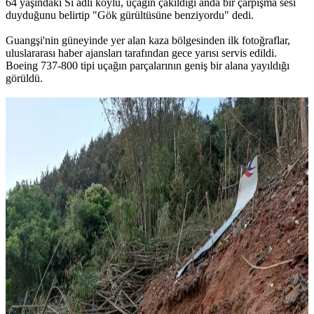
64 yaşındaki Si adlı köylü, uçağın çakıldığı anda bir çarpışma sesi
duyduğunu belirtip "Gök gürültüsüne benziyordu" dedi.
Guangşi'nin güneyinde yer alan kaza bölgesinden ilk fotoğraflar,
uluslararası haber ajansları tarafından gece yarısı servis edildi.
Boeing 737-800 tipi uçağın parçalarının geniş bir alana yayıldığı
görüldü.