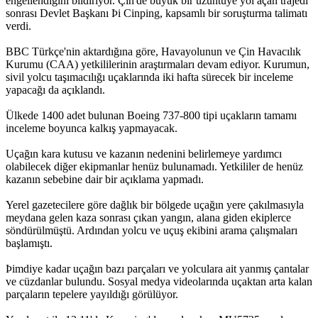
engellendiğini bildiriyor. Çin'de büyük bir üzüntüye yol açan trajedi
sonrası Devlet Başkanı Þi Cinping, kapsamlı bir soruşturma talimatı
verdi.
BBC Türkçe'nin aktardığına göre, Havayolunun ve Çin Havacılık
Kurumu (CAA) yetkililerinin araştırmaları devam ediyor. Kurumun,
sivil yolcu taşımacılığı uçaklarında iki hafta sürecek bir inceleme
yapacağı da açıklandı.
Ülkede 1400 adet bulunan Boeing 737-800 tipi uçakların tamamı
inceleme boyunca kalkış yapmayacak.
Uçağın kara kutusu ve kazanın nedenini belirlemeye yardımcı
olabilecek diğer ekipmanlar henüz bulunamadı. Yetkililer de henüz
kazanın sebebine dair bir açıklama yapmadı.
Yerel gazetecilere göre dağlık bir bölgede uçağın yere çakılmasıyla
meydana gelen kaza sonrası çıkan yangın, alana giden ekiplerce
söndürülmüştü. Ardından yolcu ve uçuş ekibini arama çalışmaları
başlamıştı.
Þimdiye kadar uçağın bazı parçaları ve yolculara ait yanmış çantalar
ve cüzdanlar bulundu. Sosyal medya videolarında uçaktan arta kalan
parçaların tepelere yayıldığı görülüyor.