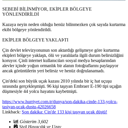
SEBEBİ BİLİNMİYOR, EKİPLER BÖLGEYE
YÖNLENDİRİLDİ
Kazaya neyin neden olduğu henüz bilinmezken çok sayıda kurtarma
ekibi bölgeye yönlendirildi.
EKİPLER BÖLGEYE YAKLAÞTI
Çin devlet televizyonunun son aktardığı gelişmeye göre kurtarma
ekipleri bölgeye yaklaştı, ölü ve yaralılarla ilgili durum belirsizliğini
koruyor. Çinli internet kullanıcıları sosyal medya hesaplarından
alevler içinde yoğun ormanlık bir alanın fotoğraflarını paylaşıyor
ancak görüntülerin yeri belirsiz ve henüz doğrulanamadı.
Çin'deki son büyük uçak kazası 2010 yılında bir iç hat uçuşu
sırasında gerçekleşmişti. 96 kişi taşıyan Embraer E-190 tipi uçağın
düşmesiyle 44 yolcu hayatını kaybetmişti.
https://www.hurriyet.com.tr/dunya/son-dakika-cinde-133-yolcu-
tasiyan-ucak-dustu-42026658
Linkback:
Son dakika: Çin'de 133 kişi taşıyan uçak düştü!
Gösterim 3,602
Sivil Havacılık ve Uzay