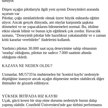
sürüyor.
Düşen uçağın pilotlarıyla ilgili yeni ayrıntı Deneyimleri arasında
uçurum var
Pilotlar, çoğu simülatörlerde olmak üzere büyük miktarda eğitim
alıyor. Ancak gerçek dünyada, ani olaylar karşısında şaşkına
dönmeleri ve ne yapacaklarını bilememeleri normal. Bu, irkilme
etkisi olarak bilinir ve bunun için eğitilmek çok zordur. Havacılık
uzmanı, "Deneyimli pilotlar bile hazırlıksız yakalanabilir ve o zaman
kötü kararlar verebilirler" ifadelerini kullandı.
Yardımcı pilotun 30.000 saat uçuş deneyimine sahip olmasının
'sıradışı' olduğunu, pilotun ise sadece 7.000 saatinin altında
olduğunu ekledi.
KAZAYA NE NEDEN OLDU?
Uzmanlar, MU5735'in muhtemelen bir 'kontrol kaybı' nedeniyle
düştüğüne inanıyor ancak uçağın düşmesine neden olabilecek diğer
ihtimaller de gözardı edilmiyor.
YÜKSEK İRTİFADA HIZ KAYBI
Uçak, gücü kesen bir stop etme durumu nedeniyle burun dalışı
yapmış olabilir. Cranfield Üniversitesi'nde gaz türbini performansı