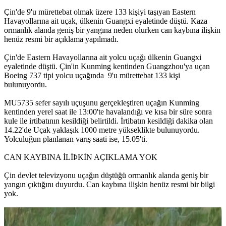
Çin'de 9'u mürettebat olmak üzere 133 kişiyi taşıyan Eastern
Havayollarına ait uçak, ülkenin Guangxi eyaletinde düştü. Kaza
ormanlık alanda geniş bir yangına neden olurken can kaybına ilişkin
henüz resmi bir açıklama yapılmadı.
Çin'de Eastern Havayollarına ait yolcu uçağı ülkenin Guangxi
eyaletinde düştü. Çin'in Kunming kentinden Guangzhou'ya uçan
Boeing 737 tipi yolcu uçağında 9'u mürettebat 133 kişi
bulunuyordu.
MU5735 sefer sayılı uçuşunu gerçekleştiren uçağın Kunming
kentinden yerel saat ile 13:00'te havalandığı ve kısa bir süre sonra
kule ile irtibatının kesildiği belirtildi. İrtibatın kesildiği dakika olan
14.22'de Uçak yaklaşık 1000 metre yükseklikte bulunuyordu.
Yolculuğun planlanan varış saati ise, 15.05'ti.
CAN KAYBINA İLİÞKİN AÇIKLAMA YOK
Çin devlet televizyonu uçağın düştüğü ormanlık alanda geniş bir
yangın çıktığını duyurdu. Can kaybına ilişkin henüz resmi bir bilgi
yok.