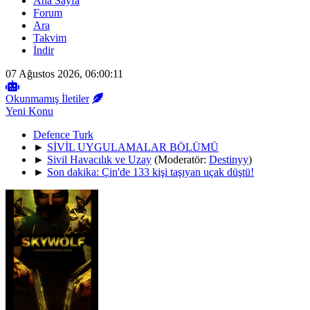
Ana Sayfa
Forum
Ara
Takvim
İndir
07 Ağustos 2026, 06:00:11
Okunmamış İletiler
Yeni Konu
Defence Turk
►
SİVİL UYGULAMALAR BÖLÜMÜ
►
Sivil Havacılık ve Uzay
(Moderatör:
Destinyy
)
►
Son dakika: Çin'de 133 kişi taşıyan uçak düştü!