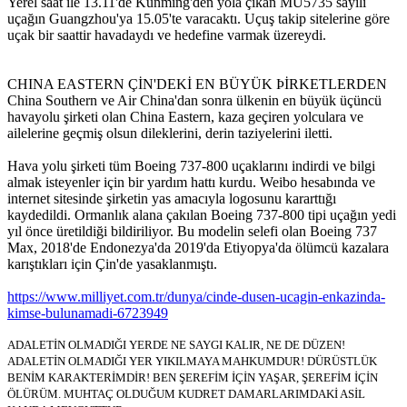
Yerel saat ile 13.11'de Kunming'den yola çıkan MU5735 sayılı
uçağın Guangzhou'ya 15.05'te varacaktı. Uçuş takip sitelerine göre
uçak bir saattir havadaydı ve hedefine varmak üzereydi.
CHINA EASTERN ÇİN'DEKİ EN BÜYÜK ÞİRKETLERDEN
China Southern ve Air China'dan sonra ülkenin en büyük üçüncü
havayolu şirketi olan China Eastern, kaza geçiren yolculara ve
ailelerine geçmiş olsun dileklerini, derin taziyelerini iletti.
Hava yolu şirketi tüm Boeing 737-800 uçaklarını indirdi ve bilgi
almak isteyenler için bir yardım hattı kurdu. Weibo hesabında ve
internet sitesinde şirketin yas amacıyla logosunu kararttığı
kaydedildi. Ormanlık alana çakılan Boeing 737-800 tipi uçağın yedi
yıl önce üretildiği bildiriliyor. Bu modelin selefi olan Boeing 737
Max, 2018'de Endonezya'da 2019'da Etiyopya'da ölümcü kazalara
karıştıkları için Çin'de yasaklanmıştı.
https://www.milliyet.com.tr/dunya/cinde-dusen-ucagin-enkazinda-
kimse-bulunamadi-6723949
ADALETİN OLMADIĞI YERDE NE SAYGI KALIR, NE DE DÜZEN!
ADALETİN OLMADIĞI YER YIKILMAYA MAHKUMDUR! DÜRÜSTLÜK
BENİM KARAKTERİMDİR! BEN ŞEREFİM İÇİN YAŞAR, ŞEREFİM İÇİN
ÖLÜRÜM. MUHTAÇ OLDUĞUM KUDRET DAMARLARIMDAKİ ASİL