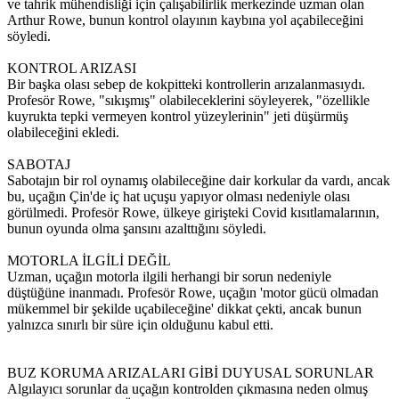
ve tahrik mühendisliği için çalışabilirlik merkezinde uzman olan
Arthur Rowe, bunun kontrol olayının kaybına yol açabileceğini
söyledi.
KONTROL ARIZASI
Bir başka olası sebep de kokpitteki kontrollerin arızalanmasıydı.
Profesör Rowe, "sıkışmış" olabileceklerini söyleyerek, "özellikle
kuyrukta tepki vermeyen kontrol yüzeylerinin" jeti düşürmüş
olabileceğini ekledi.
SABOTAJ
Sabotajın bir rol oynamış olabileceğine dair korkular da vardı, ancak
bu, uçağın Çin'de iç hat uçuşu yapıyor olması nedeniyle olası
görülmedi. Profesör Rowe, ülkeye girişteki Covid kısıtlamalarının,
bunun oyunda olma şansını azalttığını söyledi.
MOTORLA İLGİLİ DEĞİL
Uzman, uçağın motorla ilgili herhangi bir sorun nedeniyle
düştüğüne inanmadı. Profesör Rowe, uçağın 'motor gücü olmadan
mükemmel bir şekilde uçabileceğine' dikkat çekti, ancak bunun
yalnızca sınırlı bir süre için olduğunu kabul etti.
BUZ KORUMA ARIZALARI GİBİ DUYUSAL SORUNLAR
Algılayıcı sorunlar da uçağın kontrolden çıkmasına neden olmuş