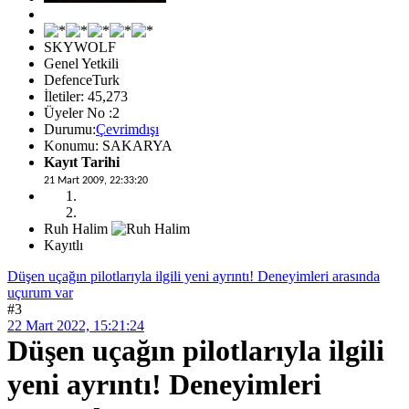
SKYWOLF
Genel Yetkili
DefenceTurk
İletiler: 45,273
Üyeler No :2
Durumu:
Çevrimdışı
Konumu: SAKARYA
Kayıt Tarihi
21 Mart 2009, 22:33:20
Ruh Halim
Kayıtlı
Düşen uçağın pilotlarıyla ilgili yeni ayrıntı! Deneyimleri arasında
uçurum var
#3
22 Mart 2022, 15:21:24
Düşen uçağın pilotlarıyla ilgili
yeni ayrıntı! Deneyimleri