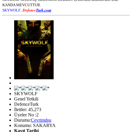
KANDA MEVCUTTUR.
Defence
Turk.com
SKYWOLF...
SKYWOLF
Genel Yetkili
DefenceTurk
İletiler: 45,273
Üyeler No :2
Durumu:
Çevrimdışı
Konumu: SAKARYA
Kayıt Tarihi