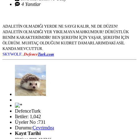
4 Yanıtlar
ADALETİN OLMADIĞI YERDE NE SAYGI KALIR, NE DE DÜZEN!
ADALETİN OLMADIĞI YER YIKILMAYA MAHKUMDUR! DÜRÜSTLÜK
BENİM KARAKTERİMDİR! BEN ŞEREFİM İÇİN YAŞAR, ŞEREFİM İÇİN
ÖLÜRÜM. MUHTAÇ OLDUĞUM KUDRET DAMARLARIMDAKİ ASİL
KANDA MEVCUTTUR.
Defence
Turk.com
SKYWOLF...
DefenceTurk
İletiler: 1,042
Üyeler No :731
Durumu:
Çevrimdışı
Kayıt Tarihi