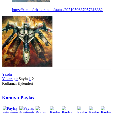
https://x.com/trhaber_com/status/2071950637957316862
Yazdır
Yukarı git
Sayfa
1
2
Kullanıcı Eylemleri
Konuyu Paylaş