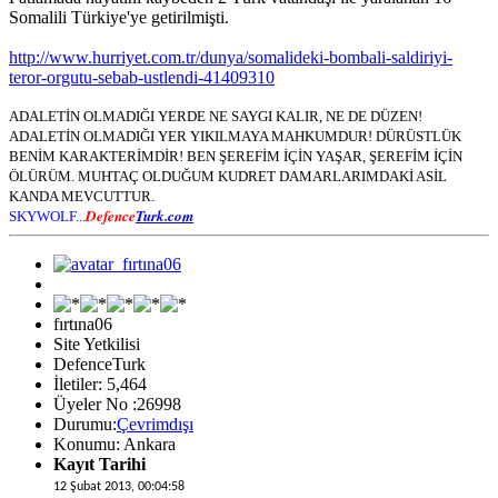
Somalili Türkiye'ye getirilmişti.
http://www.hurriyet.com.tr/dunya/somalideki-bombali-saldiriyi-
teror-orgutu-sebab-ustlendi-41409310
ADALETİN OLMADIĞI YERDE NE SAYGI KALIR, NE DE DÜZEN!
ADALETİN OLMADIĞI YER YIKILMAYA MAHKUMDUR! DÜRÜSTLÜK
BENİM KARAKTERİMDİR! BEN ŞEREFİM İÇİN YAŞAR, ŞEREFİM İÇİN
ÖLÜRÜM. MUHTAÇ OLDUĞUM KUDRET DAMARLARIMDAKİ ASİL
KANDA MEVCUTTUR.
Defence
Turk.com
SKYWOLF...
fırtına06
Site Yetkilisi
DefenceTurk
İletiler: 5,464
Üyeler No :26998
Durumu:
Çevrimdışı
Konumu: Ankara
Kayıt Tarihi
12 Şubat 2013, 00:04:58