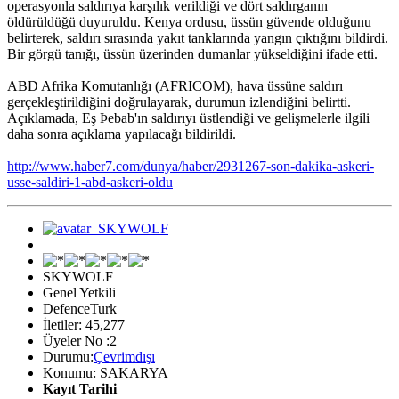
operasyonla saldırıya karşılık verildiği ve dört saldırganın
öldürüldüğü duyuruldu. Kenya ordusu, üssün güvende olduğunu
belirterek, saldırı sırasında yakıt tanklarında yangın çıktığını bildirdi.
Bir görgü tanığı, üssün üzerinden dumanlar yükseldiğini ifade etti.
ABD Afrika Komutanlığı (AFRICOM), hava üssüne saldırı
gerçekleştirildiğini doğrulayarak, durumun izlendiğini belirtti.
Açıklamada, Eş Þebab'ın saldırıyı üstlendiği ve gelişmelerle ilgili
daha sonra açıklama yapılacağı bildirildi.
http://www.haber7.com/dunya/haber/2931267-son-dakika-askeri-
usse-saldiri-1-abd-askeri-oldu
SKYWOLF
Genel Yetkili
DefenceTurk
İletiler: 45,277
Üyeler No :2
Durumu:
Çevrimdışı
Konumu: SAKARYA
Kayıt Tarihi