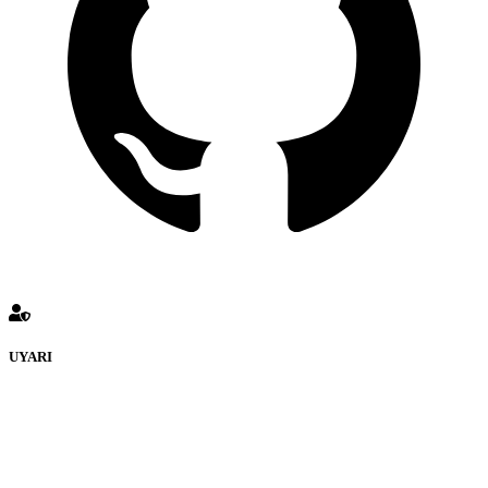
UYARI
defenceturk Forumuna eklenen ve farklı sitelere yönlendiren
bağlantı adreslerinden (linklerden) www.defenceturk.com sorumlu
tutulamaz. İnternet sitemizde, kaynak ya da bağlantı adresi(link)
göstermeksizin izinsiz bir şekilde yapılan her türlü haber ve bilgi
paylaşımı yasaktır. Forumumuzda izinsiz ve kaynak göstermeksizin