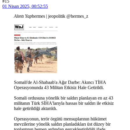
#15
01 Nisan 2025, 00:52:55
Alıntı Yap
hermes | jeopolitik @hermes_z
Somali'de Al-Shabaab'a Ağır Darbe: Akıncı TİHA
Operasyonunda 43 Militan Etkisiz Hale Getirildi.
Somali ordusuna yönelik bir saldırı planlayan en az 43
militanın Türk SİHA'larıyla hassas bir saldırı ile etkisiz
hale getirildiği aktarıldı.
Operasyonun, terör örgütü mensuplarının hükümet
mevzilerine yönelik saldırı planladıkları üst düzey bir
toplantının hemen ardından gerçekleştirildiği ifade