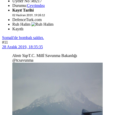
Üyeler No :49217
Durumu:
Çevrimdışı
Kayıt Tarihi
02 Haziran 2019, 19:26:12
DefenceTurk.com
Ruh Halim
Kayıtlı
Somali'de bombalı saldırı.
#11
28 Aralık 2019, 18:35:35
Alıntı Yap
T.C. Millî Savunma Bakanlığı
@tcsavunma