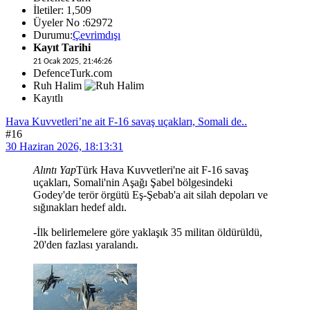
İletiler: 1,509
Üyeler No :62972
Durumu:
Çevrimdışı
Kayıt Tarihi
21 Ocak 2025, 21:46:26
DefenceTurk.com
Ruh Halim
Kayıtlı
Hava Kuvvetleri’ne ait F‑16 savaş uçakları, Somali de..
#16
30 Haziran 2026, 18:13:31
Alıntı Yap
Türk Hava Kuvvetleri'ne ait F‑16 savaş
uçakları, Somali'nin Aşağı Şabel bölgesindeki
Godey'de terör örgütü Eş‑Şebab'a ait silah depoları ve
sığınakları hedef aldı.
-İlk belirlemelere göre yaklaşık 35 militan öldürüldü,
20'den fazlası yaralandı.