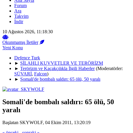
Ana Sayfa
Forum
Ara
Takvim
İndir
10 Ağustos 2026, 11:18:30
Okunmamış İletiler
Yeni Konu
Defence Turk
►
SİLAHLI KUVVETLER VE TERÖRİZM
►
Terörizm ve Kaçakçılıkla İlgili Haberler
(Moderatörler:
SÜVARİ
,
Falcon
)
►
Somali'de bombalı saldırı: 65 ölü, 50 yaralı
Somali'de bombalı saldırı: 65 ölü, 50
yaralı
Başlatan SKYWOLF, 04 Ekim 2011, 13:20:19
« önceki
-
sonraki »