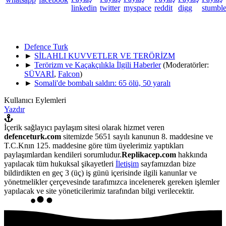
Defence Turk
►
SİLAHLI KUVVETLER VE TERÖRİZM
►
Terörizm ve Kaçakçılıkla İlgili Haberler
(Moderatörler:
SÜVARİ
,
Falcon
)
►
Somali'de bombalı saldırı: 65 ölü, 50 yaralı
Kullanıcı Eylemleri
Yazdır
İçerik sağlayıcı paylaşım sitesi olarak hizmet veren
defenceturk.com
sitemizde 5651 sayılı kanunun 8. maddesine ve
T.C.Knın 125. maddesine göre tüm üyelerimiz yaptıkları
paylaşımlardan kendileri sorumludur.
Replikacep.com
hakkında
yapılacak tüm hukuksal şikayetleri
İletişim
sayfamızdan bize
bildirdikten en geç 3 (üç) iş günü içerisinde ilgili kanunlar ve
yönetmelikler çerçevesinde tarafımızca incelenerek gereken işlemler
yapılacak ve site yöneticilerimiz tarafından bilgi verilecektir.