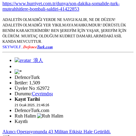
https://www.hurriyet.com.tr/dunya/son-dakika-somalide-turk-
muteahhitlere-bombali-saldiri-41422853
ADALETİN OLMADIĞI YERDE NE SAYGI KALIR, NE DE DÜZEN!
ADALETİN OLMADIĞI YER YIKILMAYA MAHKUMDUR! DÜRÜSTLÜK
BENİM KARAKTERİMDİR! BEN ŞEREFİM İÇİN YAŞAR, ŞEREFİM İÇİN
ÖLÜRÜM. MUHTAÇ OLDUĞUM KUDRET DAMARLARIMDAKİ ASİL
KANDA MEVCUTTUR.
Defence
Turk.com
SKYWOLF...
DefenceTurk
İletiler: 1,509
Üyeler No :62972
Durumu:
Çevrimdışı
Kayıt Tarihi
21 Ocak 2025, 21:46:26
DefenceTurk.com
Ruh Halim
Kayıtlı
Akıncı Operasyonunda 43 Militan Etkisiz Hale Getirildi.