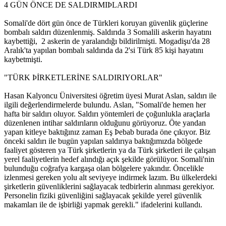
4 GÜN ÖNCE DE SALDIRMIÞLARDI
Somali'de dört gün önce de Türkleri koruyan güvenlik güçlerine
bombalı saldırı düzenlenmiş. Saldırıda 3 Somalili askerin hayatını
kaybettiği, 2 askerin de yaralandığı bildirilmişti. Mogadişu'da 28
Aralık'ta yapılan bombalı saldırıda da 2'si Türk 85 kişi hayatını
kaybetmişti.
"TÜRK ÞİRKETLERİNE SALDIRIYORLAR"
Hasan Kalyoncu Üniversitesi öğretim üyesi Murat Aslan, saldırı ile
ilgili değerlendirmelerde bulundu. Aslan, "Somali'de hemen her
hafta bir saldırı oluyor. Saldırı yöntemleri de çoğunlukla araçlarla
düzenlenen intihar saldırıların olduğunu görüyoruz. Öte yandan
yapan kitleye baktığınız zaman Eş Þebab burada öne çıkıyor. Biz
önceki saldırı ile bugün yapılan saldırıya baktığımızda bölgede
faaliyet gösteren ya Türk şirketlerin ya da Türk şirketleri ile çalışan
yerel faaliyetlerin hedef alındığı açık şekilde görülüyor. Somali'nin
bulunduğu coğrafya kargaşa olan bölgelere yakındır. Öncelikle
izlenmesi gereken yolu alt seviyeye indirmek lazım. Bu ülkelerdeki
şirketlerin güvenliklerini sağlayacak tedbirlerin alınması gerekiyor.
Personelin fiziki güvenliğini sağlayacak şekilde yerel güvenlik
makamları ile de işbirliği yapmak gerekli." ifadelerini kullandı.