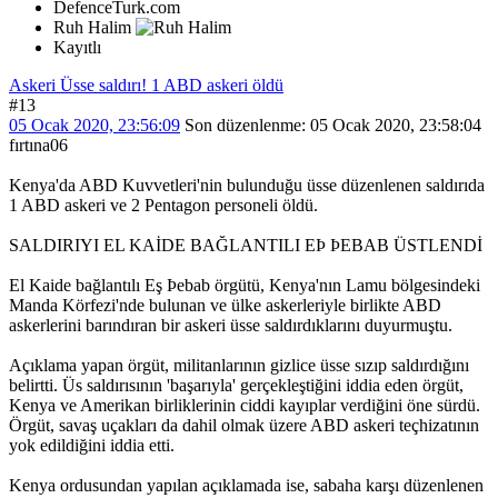
DefenceTurk.com
Ruh Halim
Kayıtlı
Askeri Üsse saldırı! 1 ABD askeri öldü
#13
05 Ocak 2020, 23:56:09
Son düzenlenme
: 05 Ocak 2020, 23:58:04
fırtına06
Kenya'da ABD Kuvvetleri'nin bulunduğu üsse düzenlenen saldırıda
1 ABD askeri ve 2 Pentagon personeli öldü.
SALDIRIYI EL KAİDE BAĞLANTILI EÞ ÞEBAB ÜSTLENDİ
El Kaide bağlantılı Eş Þebab örgütü, Kenya'nın Lamu bölgesindeki
Manda Körfezi'nde bulunan ve ülke askerleriyle birlikte ABD
askerlerini barındıran bir askeri üsse saldırdıklarını duyurmuştu.
Açıklama yapan örgüt, militanlarının gizlice üsse sızıp saldırdığını
belirtti. Üs saldırısının 'başarıyla' gerçekleştiğini iddia eden örgüt,
Kenya ve Amerikan birliklerinin ciddi kayıplar verdiğini öne sürdü.
Örgüt, savaş uçakları da dahil olmak üzere ABD askeri teçhizatının
yok edildiğini iddia etti.
Kenya ordusundan yapılan açıklamada ise, sabaha karşı düzenlenen