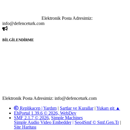
yapılan haber ve bilgi paylaşımlarından sadece eylemi gerçekleştiren
kişi sorumludur. Bu durumun mağduriyet yaratması hâlinde hak
sahibi olan kişi, kişiler ya da kurumların, bizlerle iletişime geçmesini
ivedilikle rica ederiz.
Elektronik Posta Adresimiz:
info@defenceturk.com
BİLGİLENDİRME
Rom ve medya haber sitesi olarak hizmet veren
www.defenceturk.com'
da, 5651 Sayılı Kanunun 8. Maddesine ve
T.C.K'nın 125. Maddesine göre, yapılan gönderi (konu, yorum)
paylaşımlarının tüm sorumluluğu forum üyelerimize aittir.
defenceturk Forumuna iletilecek olan şikayetler, elektronik posta
adresimize gönderildikten en geç üç (3) iş günü içerisinde, ilgili
kanunlar ve yönetmelikler çerçevesinde tarafımızca incelenerek site
yöneticilerimiz tarafından gereken çalışmaların yapılmasının
ardından ilgili kişi ya da kuruma yazılı açıklama yapılacaktır.
Elektronik Posta Adresimiz: info@defenceturk.com
Replikacep |
Yardım
|
Şartlar ve Kurallar
|
Yukarı git ▲
EhPortal 1.39.6 © 2026, WebDev
SMF 2.1.7 © 2026
,
Simple Machines
Simple Audio Video Embedder
|
Seo4Smf © Smf.Gen.Tr
|
Site Haritası