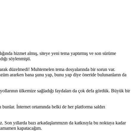
ılığında hizmet almış, siteye yeni tema yaptırmış ve son sürüme
dığı söylenmişti.
olarak düzelmedi! Muhtemelen tema dosyalarında bir sorun var.
çözüm ararken bana şunu yap, bunu yap diye öneride bulunanların da
m yollarının ülkemize sağladığı faydaları da çok defa gördük. Büyük bir
bunlar. İnternet ortamında belki de her platforma saldırı
 Son yıllarda bazı arkadaşlarımızın da katkısıyla bu noktaya kadar
u tamamen kapatacağım.