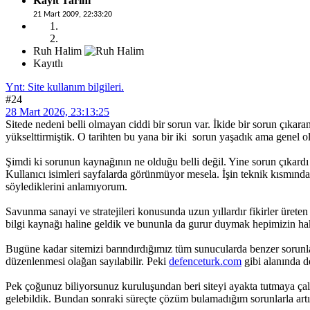
Kayıt Tarihi
21 Mart 2009, 22:33:20
Ruh Halim
Kayıtlı
Ynt: Site kullanım bilgileri.
#24
28 Mart 2026, 23:13:25
Sitede nedeni belli olmayan ciddi bir sorun var. İkide bir sorun çıkar
yükselttirmiştik. O tarihten bu yana bir iki sorun yaşadık ama genel ol
Şimdi ki sorunun kaynağının ne olduğu belli değil. Yine sorun çıkard
Kullanıcı isimleri sayfalarda görünmüyor mesela. İşin teknik kısmın
söylediklerini anlamıyorum.
Savunma sanayi ve stratejileri konusunda uzun yıllardır fikirler üreten
bilgi kaynağı haline geldik ve bununla da gurur duymak hepimizin ha
Bugüne kadar sitemizi barındırdığımız tüm sunucularda benzer sorunlar
düzenlenmesi olağan sayılabilir. Peki
defenceturk.com
gibi alanında d
Pek çoğunuz biliyorsunuz kuruluşundan beri siteyi ayakta tutmaya ça
gelebildik. Bundan sonraki süreçte çözüm bulamadığım sorunlarla art