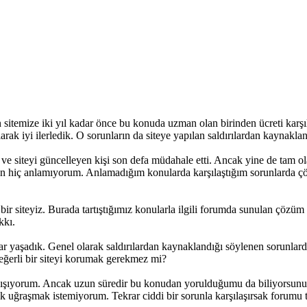
an sitemize iki yıl kadar önce bu konuda uzman olan birinden ücreti karş
arak iyi ilerledik. O sorunların da siteye yapılan saldırılardan kaynaklan
ı ve siteyi güncelleyen kişi son defa müdahale etti. Ancak yine de tam 
dan hiç anlamıyorum. Anlamadığım konularda karşılaştığım sorunlarda 
 bir siteyiz. Burada tartıştığımız konularla ilgili forumda sunulan çözü
kkı.
 yaşadık. Genel olarak saldırılardan kaynaklandığı söylenen sorunlardı 
eğerli bir siteyi korumak gerekmez mi?
lışıyorum. Ancak uzun süredir bu konudan yorulduğumu da biliyorsunuz.
ık uğraşmak istemiyorum. Tekrar ciddi bir sorunla karşılaşırsak forum