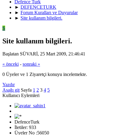
Defence Turk
►
DEFENCETURK
►
Forum Kuralları ve Duyurular
►
Site kullanım bilgileri.
S
Site kullanım bilgileri.
Başlatan SÜVARİ, 25 Mart 2009, 21:46:41
« önceki
-
sonraki »
0 Üyeler ve 1 Ziyaretçi konuyu incelemekte.
Yazdır
Aşağı git
Sayfa
1
2
3
4
5
Kullanıcı Eylemleri
DefenceTurk
İletiler: 933
Üyeler No :56050