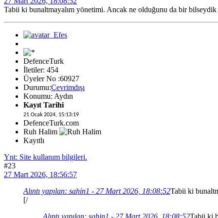
27 Mart 2026, 18:08:52
Tabii ki bunaltmayalım yönetimi. Ancak ne olduğunu da bir bilseydik
DefenceTurk
İletiler: 454
Üyeler No :60927
Durumu:
Çevrimdışı
Konumu: Aydın
Kayıt Tarihi
21 Ocak 2024, 15:13:19
DefenceTurk.com
Ruh Halim
Kayıtlı
Ynt: Site kullanım bilgileri.
#23
27 Mart 2026, 18:56:57
Alıntı yapılan: sahin1 - 27 Mart 2026, 18:08:52
Tabii ki bunalt
[/
Alıntı yapılan: sahin1 - 27 Mart 2026, 18:08:52
Tabii ki