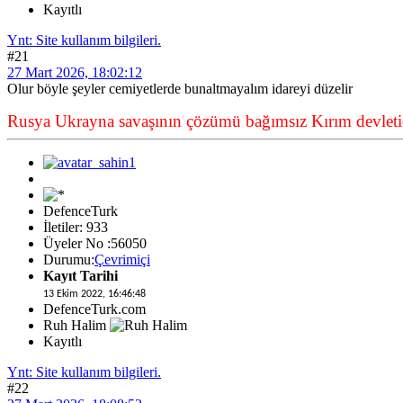
Kayıtlı
Ynt: Site kullanım bilgileri.
#21
27 Mart 2026, 18:02:12
Olur böyle şeyler cemiyetlerde bunaltmayalım idareyi düzelir
Rusya Ukrayna savaşının çözümü bağımsız Kırım devletid
DefenceTurk
İletiler: 933
Üyeler No :56050
Durumu:
Çevrimiçi
Kayıt Tarihi
13 Ekim 2022, 16:46:48
DefenceTurk.com
Ruh Halim
Kayıtlı
Ynt: Site kullanım bilgileri.
#22