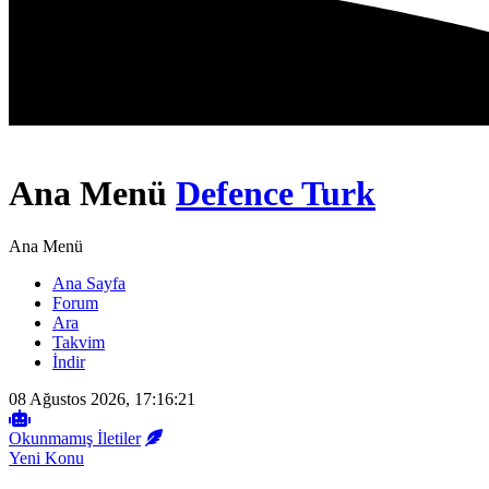
Ana Menü
Defence Turk
Ana Menü
Ana Sayfa
Forum
Ara
Takvim
İndir
08 Ağustos 2026, 17:16:21
Okunmamış İletiler
Yeni Konu