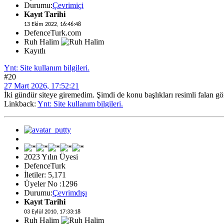
Durumu:
Çevrimiçi
Kayıt Tarihi
13 Ekim 2022, 16:46:48
DefenceTurk.com
Ruh Halim
Kayıtlı
Ynt: Site kullanım bilgileri.
#20
27 Mart 2026, 17:52:21
İki gündür siteye giremedim. Şimdi de konu başlıkları resimli falan g
Linkback:
Ynt: Site kullanım bilgileri.
2023 Yılın Üyesi
DefenceTurk
İletiler: 5,171
Üyeler No :1296
Durumu:
Çevrimdışı
Kayıt Tarihi
03 Eylül 2010, 17:33:18
Ruh Halim