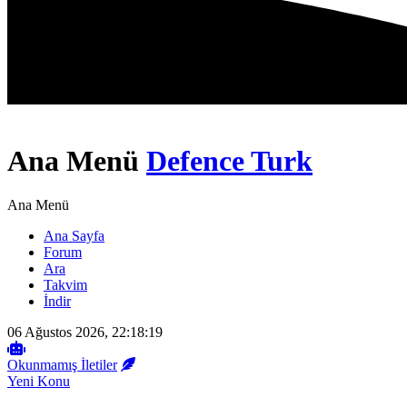
Ana Menü
Defence Turk
Ana Menü
Ana Sayfa
Forum
Ara
Takvim
İndir
06 Ağustos 2026, 22:18:19
Okunmamış İletiler
Yeni Konu