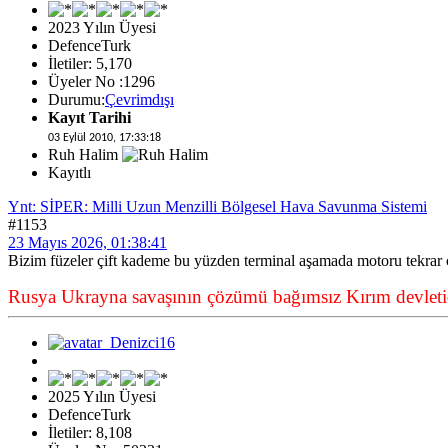
2023 Yılın Üyesi
DefenceTurk
İletiler: 5,170
Üyeler No :1296
Durumu:
Çevrimdışı
Kayıt Tarihi
03 Eylül 2010, 17:33:18
Ruh Halim
Kayıtlı
Ynt: SİPER: Milli Uzun Menzilli Bölgesel Hava Savunma Sistemi
#1153
23 Mayıs 2026, 01:38:41
Bizim füzeler çift kademe bu yüzden terminal aşamada motoru tekrar ç
Rusya Ukrayna savaşının çözümü bağımsız Kırım devletid
2025 Yılın Üyesi
DefenceTurk
İletiler: 8,108