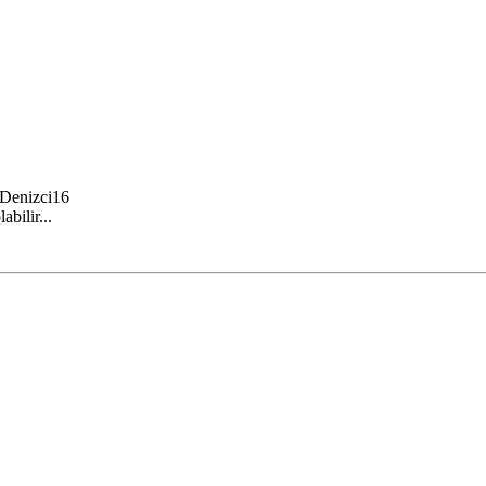
 Denizci16
bilir...