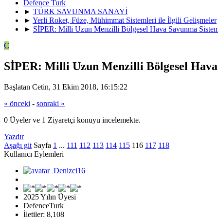
Defence Turk
►
TÜRK SAVUNMA SANAYİ
►
Yerli Roket, Füze, Mühimmat Sistemleri ile İlgili Gelişmeler
►
SİPER: Milli Uzun Menzilli Bölgesel Hava Savunma Siste
C
SİPER: Milli Uzun Menzilli Bölgesel Hav
Başlatan Cetin, 31 Ekim 2018, 16:15:22
« önceki
-
sonraki »
0 Üyeler ve 1 Ziyaretçi konuyu incelemekte.
Yazdır
Aşağı git
Sayfa
1
...
111
112
113
114
115
116
117
118
Kullanıcı Eylemleri
2025 Yılın Üyesi
DefenceTurk
İletiler: 8,108