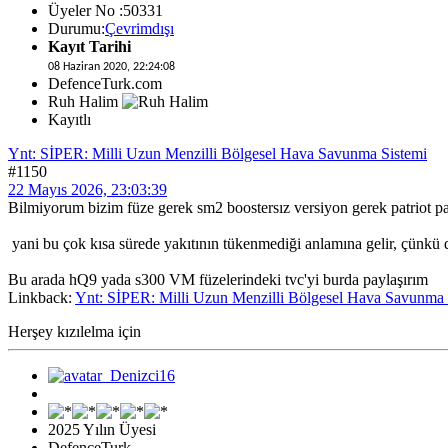
Üyeler No :50331
Durumu:
Çevrimdışı
Kayıt Tarihi
08 Haziran 2020, 22:24:08
DefenceTurk.com
Ruh Halim
Kayıtlı
Ynt: SİPER: Milli Uzun Menzilli Bölgesel Hava Savunma Sistemi
#1150
22 Mayıs 2026, 23:03:39
Bilmiyorum bizim füze gerek sm2 boostersız versiyon gerek patriot pa
yani bu çok kısa sürede yakıtının tükenmediği anlamına gelir, çünkü d
Bu arada hQ9 yada s300 VM füzelerindeki tvc'yi burda paylaşırım
Linkback:
Ynt: SİPER: Milli Uzun Menzilli Bölgesel Hava Savunma 
Herşey kızılelma için
2025 Yılın Üyesi
DefenceTurk