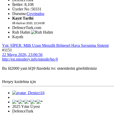
İletiler: 8,108
Üyeler No :50331
Durumu:
Çevrimdışı
Kayıt Tarihi
08 Haziran 2020, 22:24:08
DefenceTurk.com
Ruh Halim
Kayıtlı
Ynt: SİPER: Milli Uzun Menzilli Bölgesel Hava Savunma Sistemi
#1151
22 Mayıs 2026, 23:06:56
http://en.missilery.info/missile/hq-9
Bu fd2000 yani hQ9 füzedeki tvc sistemlerini görebilirsiniz
Herşey kızılelma için
2025 Yılın Üyesi
DefenceTurk