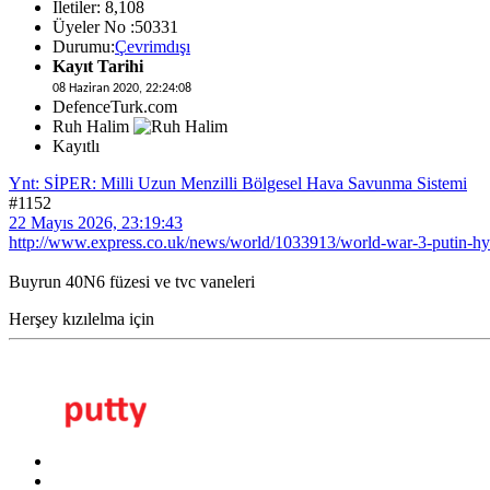
İletiler: 8,108
Üyeler No :50331
Durumu:
Çevrimdışı
Kayıt Tarihi
08 Haziran 2020, 22:24:08
DefenceTurk.com
Ruh Halim
Kayıtlı
Ynt: SİPER: Milli Uzun Menzilli Bölgesel Hava Savunma Sistemi
#1152
22 Mayıs 2026, 23:19:43
http://www.express.co.uk/news/world/1033913/world-war-3-putin-hy
Buyrun 40N6 füzesi ve tvc vaneleri
Herşey kızılelma için