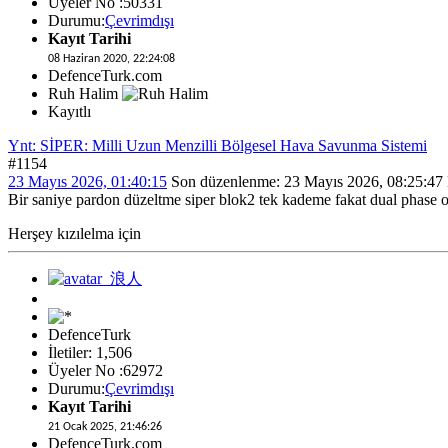
Üyeler No :50331
Durumu:
Çevrimdışı
Kayıt Tarihi
08 Haziran 2020, 22:24:08
DefenceTurk.com
Ruh Halim
Kayıtlı
Ynt: SİPER: Milli Uzun Menzilli Bölgesel Hava Savunma Sistemi
#1154
23 Mayıs 2026, 01:40:15
Son düzenlenme
: 23 Mayıs 2026, 08:25:47
Bir saniye pardon düzeltme siper blok2 tek kademe fakat dual phase ola
Herşey kızılelma için
DefenceTurk
İletiler: 1,506
Üyeler No :62972
Durumu:
Çevrimdışı
Kayıt Tarihi
21 Ocak 2025, 21:46:26
DefenceTurk.com