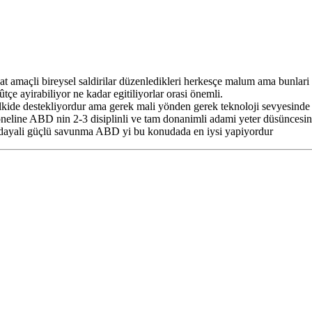
at amaçli bireysel saldirilar düzenledikleri herkesçe malum ama bunlari
çe ayirabiliyor ne kadar egitiliyorlar orasi önemli.
lkide destekliyordur ama gerek mali yönden gerek teknoloji sevyesinde
oneline ABD nin 2-3 disiplinli ve tam donanimli adami yeter düsüncesi
dayali güçlü savunma ABD yi bu konudada en iysi yapiyordur