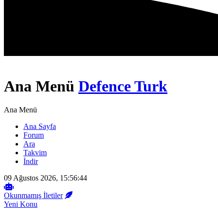
Ana Menü
Defence Turk
Ana Menü
Ana Sayfa
Forum
Ara
Takvim
İndir
09 Ağustos 2026, 15:56:44
Okunmamış İletiler
Yeni Konu