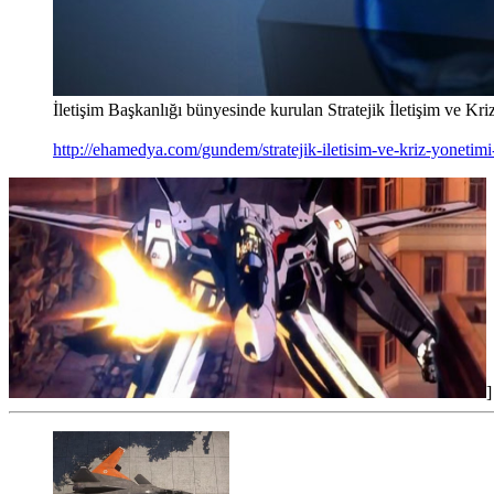
İletişim Başkanlığı bünyesinde kurulan Stratejik İletişim ve Kri
http://ehamedya.com/gundem/stratejik-iletisim-ve-kriz-yonetimi
]