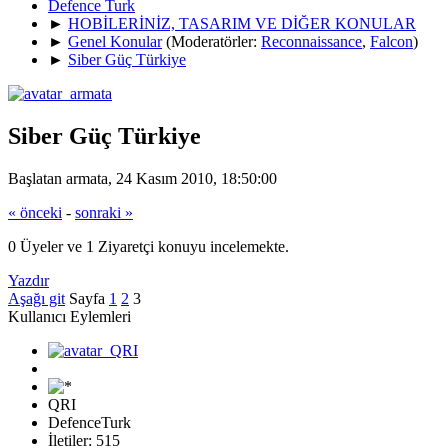
Defence Turk
►
HOBİLERİNİZ, TASARIM VE DİĞER KONULAR
►
Genel Konular
(Moderatörler:
Reconnaissance
,
Falcon
)
►
Siber Güç Türkiye
Siber Güç Türkiye
Başlatan armata, 24 Kasım 2010, 18:50:00
« önceki
-
sonraki »
0 Üyeler ve 1 Ziyaretçi konuyu incelemekte.
Yazdır
Aşağı git
Sayfa
1
2
3
Kullanıcı Eylemleri
QRI
DefenceTurk
İletiler: 515