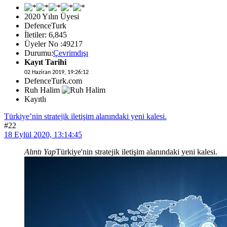
2020 Yılın Üyesi
DefenceTurk
İletiler: 6,845
Üyeler No :49217
Durumu:
Çevrimdışı
Kayıt Tarihi
02 Haziran 2019, 19:26:12
DefenceTurk.com
Ruh Halim
Kayıtlı
Türkiye’nin stratejik iletişim alanındaki yeni kalesi.
#22
18 Eylül 2020, 13:14:45
Alıntı Yap
Türkiye'nin stratejik iletişim alanındaki yeni kalesi.