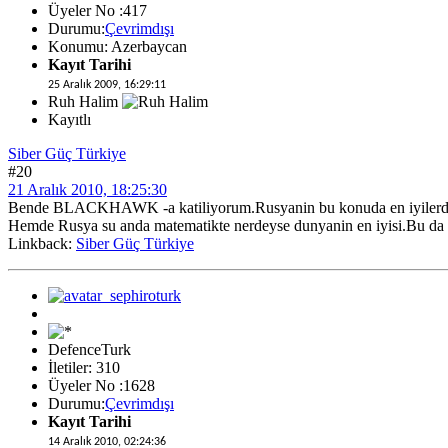
Üyeler No :417
Durumu:
Çevrimdışı
Konumu: Azerbaycan
Kayıt Tarihi
25 Aralık 2009, 16:29:11
Ruh Halim
Kayıtlı
Siber Güç Türkiye
#20
21 Aralık 2010, 18:25:30
Bende BLACKHAWK -a katiliyorum.Rusyanin bu konuda en iyilerden
Hemde Rusya su anda matematikte nerdeyse dunyanin en iyisi.Bu da bi
Linkback:
Siber Güç Türkiye
DefenceTurk
İletiler: 310
Üyeler No :1628
Durumu:
Çevrimdışı
Kayıt Tarihi
14 Aralık 2010, 02:24:36