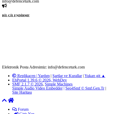
info@defenceturk.com
BİLGİLENDİRME
Rom ve medya haber sitesi olarak hizmet veren
www.defenceturk.com'
da, 5651 Sayılı Kanunun 8. Maddesine ve
T.C.K'nın 125. Maddesine göre, yapılan gönderi (konu, yorum)
paylaşımlarının tüm sorumluluğu forum üyelerimize aittir.
defenceturk Forumuna iletilecek olan şikayetler, elektronik posta
adresimize gönderildikten en geç üç (3) iş günü içerisinde, ilgili
kanunlar ve yönetmelikler çerçevesinde tarafımızca incelenerek site
yöneticilerimiz tarafından gereken çalışmaların yapılmasının
ardından ilgili kişi ya da kuruma yazılı açıklama yapılacaktır.
Elektronik Posta Adresimiz: info@defenceturk.com
Replikacep |
Yardım
|
Şartlar ve Kurallar
|
Yukarı git ▲
EhPortal 1.39.6 © 2026, WebDev
SMF 2.1.7 © 2026
,
Simple Machines
Simple Audio Video Embedder
|
Seo4Smf © Smf.Gen.Tr
|
Site Haritası
Forum
Giriş Yap