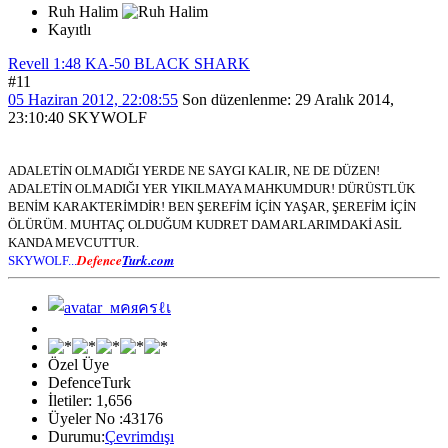
Ruh Halim
Kayıtlı
Revell 1:48 KA-50 BLACK SHARK
#11
05 Haziran 2012, 22:08:55
Son düzenlenme
: 29 Aralık 2014,
23:10:40 SKYWOLF
ADALETİN OLMADIĞI YERDE NE SAYGI KALIR, NE DE DÜZEN!
ADALETİN OLMADIĞI YER YIKILMAYA MAHKUMDUR! DÜRÜSTLÜK
BENİM KARAKTERİMDİR! BEN ŞEREFİM İÇİN YAŞAR, ŞEREFİM İÇİN
ÖLÜRÜM. MUHTAÇ OLDUĞUM KUDRET DAMARLARIMDAKİ ASİL
KANDA MEVCUTTUR.
Defence
Turk.com
SKYWOLF...
Özel Üye
DefenceTurk
İletiler: 1,656
Üyeler No :43176
Durumu:
Çevrimdışı