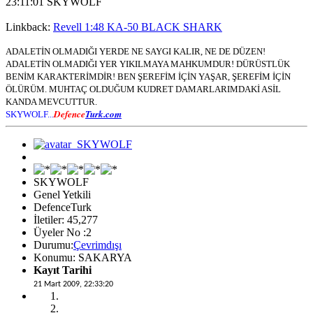
23:11:01 SKYWOLF
Linkback:
Revell 1:48 KA-50 BLACK SHARK
ADALETİN OLMADIĞI YERDE NE SAYGI KALIR, NE DE DÜZEN!
ADALETİN OLMADIĞI YER YIKILMAYA MAHKUMDUR! DÜRÜSTLÜK
BENİM KARAKTERİMDİR! BEN ŞEREFİM İÇİN YAŞAR, ŞEREFİM İÇİN
ÖLÜRÜM. MUHTAÇ OLDUĞUM KUDRET DAMARLARIMDAKİ ASİL
KANDA MEVCUTTUR.
Defence
Turk.com
SKYWOLF...
SKYWOLF
Genel Yetkili
DefenceTurk
İletiler: 45,277
Üyeler No :2
Durumu:
Çevrimdışı
Konumu: SAKARYA
Kayıt Tarihi
21 Mart 2009, 22:33:20