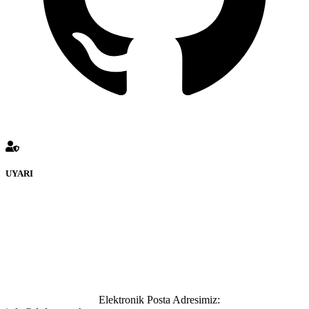
UYARI
defenceturk Forumuna eklenen ve farklı sitelere yönlendiren
bağlantı adreslerinden (linklerden) www.defenceturk.com sorumlu
tutulamaz. İnternet sitemizde, kaynak ya da bağlantı adresi(link)
göstermeksizin izinsiz bir şekilde yapılan her türlü haber ve bilgi
paylaşımı yasaktır. Forumumuzda izinsiz ve kaynak göstermeksizin
yapılan haber ve bilgi paylaşımlarından sadece eylemi gerçekleştiren
kişi sorumludur. Bu durumun mağduriyet yaratması hâlinde hak
sahibi olan kişi, kişiler ya da kurumların, bizlerle iletişime geçmesini
ivedilikle rica ederiz.
Elektronik Posta Adresimiz: