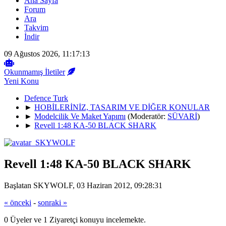
Ana Sayfa
Forum
Ara
Takvim
İndir
09 Ağustos 2026, 11:17:13
Okunmamış İletiler
Yeni Konu
Defence Turk
►
HOBİLERİNİZ, TASARIM VE DİĞER KONULAR
►
Modelcilik Ve Maket Yapımı
(Moderatör:
SÜVARİ
)
►
Revell 1:48 KA-50 BLACK SHARK
Revell 1:48 KA-50 BLACK SHARK
Başlatan SKYWOLF, 03 Haziran 2012, 09:28:31
« önceki
-
sonraki »
0 Üyeler ve 1 Ziyaretçi konuyu incelemekte.