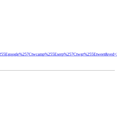
wsrc%255Egoogle%257Ctwcamp%255Eserp%257Ctwgr%255Etweet&ved