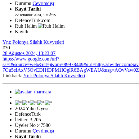
Durumu:
Çevrimdışı
Kayıt Tarihi
22 Temmuz 2024, 10:08:15
DefenceTurk.com
Ruh Halim
Kayıtlı
Ynt: Polonya Silahlı Kuvvetleri
#30
28 Ağustos 2024, 13:23:07
https://www.google.com/url?
sa=t&source=web&rct=j&opi=89978449&url=https://twitter.co
7Ou5eIAxV5QvEDHfDPM1IQglR6BAgWEAU&usg=AOvVaw0ZZ
Linkback:
Ynt: Polonya Silahlı Kuvvetleri
2024 Yılın Üyesi
DefenceTurk
İletiler: 3,205
Üyeler No :47580
Durumu:
Çevrimdışı
Kayıt Tarihi