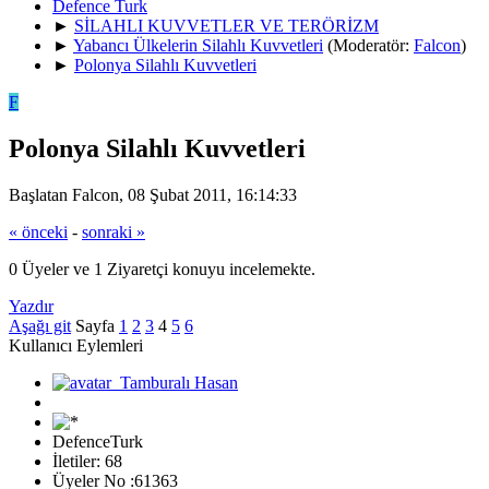
Defence Turk
►
SİLAHLI KUVVETLER VE TERÖRİZM
►
Yabancı Ülkelerin Silahlı Kuvvetleri
(Moderatör:
Falcon
)
►
Polonya Silahlı Kuvvetleri
F
Polonya Silahlı Kuvvetleri
Başlatan Falcon, 08 Şubat 2011, 16:14:33
« önceki
-
sonraki »
0 Üyeler ve 1 Ziyaretçi konuyu incelemekte.
Yazdır
Aşağı git
Sayfa
1
2
3
4
5
6
Kullanıcı Eylemleri
DefenceTurk
İletiler: 68
Üyeler No :61363