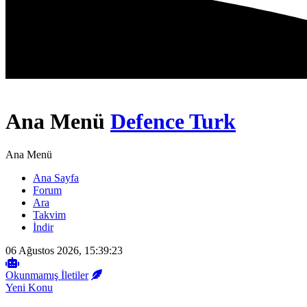
Ana Menü
Defence Turk
Ana Menü
Ana Sayfa
Forum
Ara
Takvim
İndir
06 Ağustos 2026, 15:39:23
Okunmamış İletiler
Yeni Konu