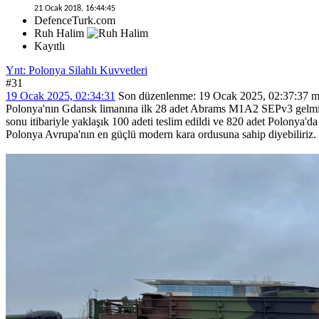
21 Ocak 2018, 16:44:45
DefenceTurk.com
Ruh Halim
Kayıtlı
Ynt: Polonya Silahlı Kuvvetleri
#31
19 Ocak 2025, 02:34:31
Son düzenlenme
: 19 Ocak 2025, 02:37:37 
Polonya'nın Gdansk limanına ilk 28 adet Abrams M1A2 SEPv3 gelmiş.
sonu itibariyle yaklaşık 100 adeti teslim edildi ve 820 adet Polonya'da
Polonya Avrupa'nın en güçlü modern kara ordusuna sahip diyebiliriz. A