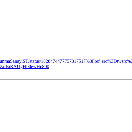
m/SavunmaSanayiST/status/1828474477757317517%3Fref_src%3Dt
rfEiRAUgHl3lewHe800