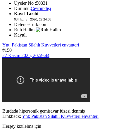
Üyeler No :50331
Durumu:
Çevrimdışı
Kayıt Tarihi
08 Haziran 2020, 22:24:08
DefenceTurk.com
Ruh Halim
Kayıtlı
Ynt: Pakistan Silahlı Kuvvetleri envanteri
#150
27 Kasım 2025, 20:59:44
Burdada hipersonik gemisavar füzesi denmiş
Linkback:
Ynt: Pakistan Silahlı Kuvvetleri envanteri
Herşey kızılelma için