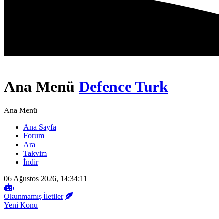
Ana Menü
Defence Turk
Ana Menü
Ana Sayfa
Forum
Ara
Takvim
İndir
06 Ağustos 2026, 14:34:11
Okunmamış İletiler
Yeni Konu