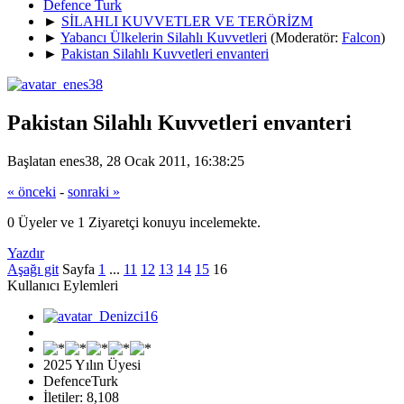
Defence Turk
►
SİLAHLI KUVVETLER VE TERÖRİZM
►
Yabancı Ülkelerin Silahlı Kuvvetleri
(Moderatör:
Falcon
)
►
Pakistan Silahlı Kuvvetleri envanteri
Pakistan Silahlı Kuvvetleri envanteri
Başlatan enes38, 28 Ocak 2011, 16:38:25
« önceki
-
sonraki »
0 Üyeler ve 1 Ziyaretçi konuyu incelemekte.
Yazdır
Aşağı git
Sayfa
1
...
11
12
13
14
15
16
Kullanıcı Eylemleri
2025 Yılın Üyesi
DefenceTurk
İletiler: 8,108