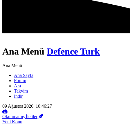
Ana Menü
Defence Turk
Ana Menü
Ana Sayfa
Forum
Ara
Takvim
İndir
09 Ağustos 2026, 10:46:27
Okunmamış İletiler
Yeni Konu