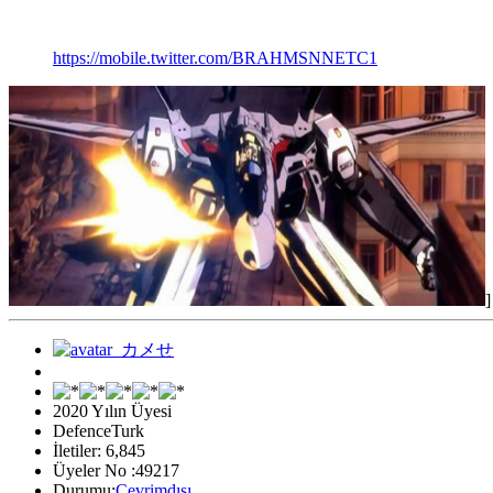
https://mobile.twitter.com/BRAHMSNNETC1
]
2020 Yılın Üyesi
DefenceTurk
İletiler: 6,845
Üyeler No :49217
Durumu:
Çevrimdışı