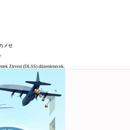
07 カメせ
r
Destek Zirvesi (DLSS) düzenlenecek.