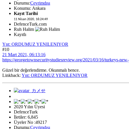
Durumu:
Çevrimdışı
Konumu: Ankara
Kayıt Tarihi
11 Nisan 2020, 16:24:49
DefenceTurk.com
Ruh Halim
Kayıtlı
Ynt: ORDUMUZ YENILENIYOR
#10
21 Mart 2021, 06:13:16
https://georgetownsecuritystudiesreview.org/2021/03/16/turkeys-new-j
Güzel bir değerlendirme. Okunmalı bence.
Linkback:
Ynt: ORDUMUZ YENILENIYOR
2020 Yılın Üyesi
DefenceTurk
İletiler: 6,845
Üyeler No :49217
Durumu:
Çevrimdışı