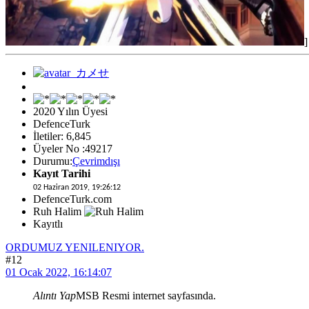
]
2020 Yılın Üyesi
DefenceTurk
İletiler: 6,845
Üyeler No :49217
Durumu:
Çevrimdışı
Kayıt Tarihi
02 Haziran 2019, 19:26:12
DefenceTurk.com
Ruh Halim
Kayıtlı
ORDUMUZ YENILENIYOR.
#12
01 Ocak 2022, 16:14:07
Alıntı Yap
MSB Resmi internet sayfasında.