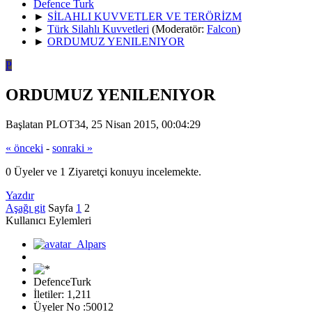
Defence Turk
►
SİLAHLI KUVVETLER VE TERÖRİZM
►
Türk Silahlı Kuvvetleri
(Moderatör:
Falcon
)
►
ORDUMUZ YENILENIYOR
P
ORDUMUZ YENILENIYOR
Başlatan PLOT34, 25 Nisan 2015, 00:04:29
« önceki
-
sonraki »
0 Üyeler ve 1 Ziyaretçi konuyu incelemekte.
Yazdır
Aşağı git
Sayfa
1
2
Kullanıcı Eylemleri
DefenceTurk
İletiler: 1,211
Üyeler No :50012