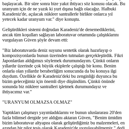
başlayacak. Bir süre sonra bize yakıt ihtiyacı söz konusu olacak. Bu
uranyum için de ne yazık ki yurt dışına bağlı olacağız. Halbuki
Karadeniz'de, açılacak nükleer santrallerle birlikte onlarca yıl
yetecek kadar uranyum var." diye konuştu.
Geliştirdikleri sistemi doğrudan Karadeniz'de denemediklerini,
ancak tüm koşulları sağlayan laboratuvar ortamında çalıştıklarını
vurgulayan Güven şöyle devam etti:
"Biz laboratuvarda deniz suyunu sentetik olarak hazırlayıp o
kompozisyonlarda bunun üzerinden tutmaları gerçekleştirdik. Fikri
Japonlardan aldığımızı söylemek durumundayım. Çünkü onların
yıllardır üzerinde çok büyük ekiplerle çalıştığı bir konu. Benim
onlarla olan yıllardır beraberliğim sonucunda da bu konuya ilgi
duydum. Özellikle de Karadeniz'deki bu zenginliği duyunca bu
bizim geleceğimiz için önemli diye düşündüm. Çünkü önünde
sonunda biz nükleer santralleri işletmek durumundayız ve
ihtiyacımız var."
"URANYUM OLMAZSA OLMAZ"
Yaptıkları çalışmayı yayımladıklarını ve bunun uluslararası 20'den
fazla bilimsel dergide yer aldığını aktaran Güven, "Benim ümidim
bizim laboratuvar altyapısı olarak geliştirdiğimiz bu malzemeleri, en
azından bir pilot tesis olarak Karadeniz'de uygulayabilmemiz." dedi.