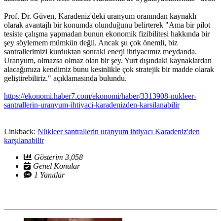
Prof. Dr. Güven, Karadeniz'deki uranyum oranından kaynaklı
olarak avantajlı bir konumda olunduğunu belirterek "Ama bir pilot
tesiste çalışma yapmadan bunun ekonomik fizibilitesi hakkında bir
şey söylemem mümkün değil. Ancak şu çok önemli, biz
santrallerimizi kurduktan sonraki enerji ihtiyacımız meydanda.
Uranyum, olmazsa olmaz olan bir şey. Yurt dışındaki kaynaklardan
alacağımıza kendimiz bunu kesinlikle çok stratejik bir madde olarak
geliştirebiliriz." açıklamasında bulundu.
https://ekonomi.haber7.com/ekonomi/haber/3313908-nukleer-
santrallerin-uranyum-ihtiyaci-karadenizden-karsilanabilir
Linkback:
Nükleer santrallerin uranyum ihtiyacı Karadeniz'den
karşılanabilir
Gösterim 3,058
Genel Konular
1 Yanıtlar