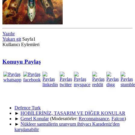
Yazdır
Yukarı git
Sayfa
1
Kullanıcı Eylemleri
Konuyu Paylaş
Defence Turk
►
HOBİLERİNİZ, TASARIM VE DİĞER KONULAR
►
Genel Konular
(Moderatörler:
Reconnaissance
,
Falcon
)
►
Nükleer santrallerin uranyum ihtiyacı Karadeniz'den
karşılanabilir