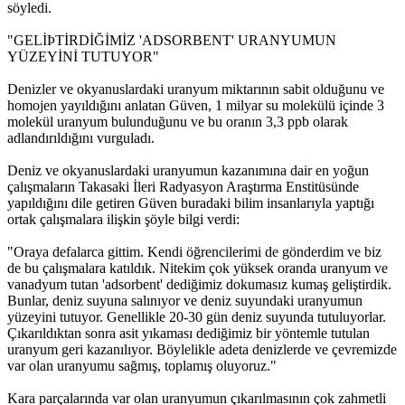
söyledi.
"GELİÞTİRDİĞİMİZ 'ADSORBENT' URANYUMUN
YÜZEYİNİ TUTUYOR"
Denizler ve okyanuslardaki uranyum miktarının sabit olduğunu ve
homojen yayıldığını anlatan Güven, 1 milyar su molekülü içinde 3
molekül uranyum bulunduğunu ve bu oranın 3,3 ppb olarak
adlandırıldığını vurguladı.
Deniz ve okyanuslardaki uranyumun kazanımına dair en yoğun
çalışmaların Takasaki İleri Radyasyon Araştırma Enstitüsünde
yapıldığını dile getiren Güven buradaki bilim insanlarıyla yaptığı
ortak çalışmalara ilişkin şöyle bilgi verdi:
"Oraya defalarca gittim. Kendi öğrencilerimi de gönderdim ve biz
de bu çalışmalara katıldık. Nitekim çok yüksek oranda uranyum ve
vanadyum tutan 'adsorbent' dediğimiz dokumasız kumaş geliştirdik.
Bunlar, deniz suyuna salınıyor ve deniz suyundaki uranyumun
yüzeyini tutuyor. Genellikle 20-30 gün deniz suyunda tutuluyorlar.
Çıkarıldıktan sonra asit yıkaması dediğimiz bir yöntemle tutulan
uranyum geri kazanılıyor. Böylelikle adeta denizlerde ve çevremizde
var olan uranyumu sağmış, toplamış oluyoruz."
Kara parçalarında var olan uranyumun çıkarılmasının çok zahmetli