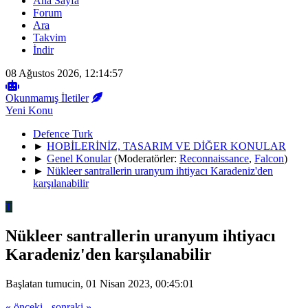
Ana Sayfa
Forum
Ara
Takvim
İndir
08 Ağustos 2026, 12:14:57
Okunmamış İletiler
Yeni Konu
Defence Turk
►
HOBİLERİNİZ, TASARIM VE DİĞER KONULAR
►
Genel Konular
(Moderatörler:
Reconnaissance
,
Falcon
)
►
Nükleer santrallerin uranyum ihtiyacı Karadeniz'den
karşılanabilir
T
Nükleer santrallerin uranyum ihtiyacı
Karadeniz'den karşılanabilir
Başlatan tumucin, 01 Nisan 2023, 00:45:01
« önceki
-
sonraki »