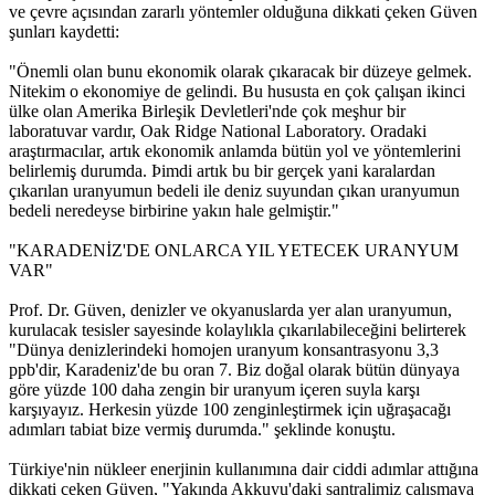
ve çevre açısından zararlı yöntemler olduğuna dikkati çeken Güven
şunları kaydetti:
"Önemli olan bunu ekonomik olarak çıkaracak bir düzeye gelmek.
Nitekim o ekonomiye de gelindi. Bu hususta en çok çalışan ikinci
ülke olan Amerika Birleşik Devletleri'nde çok meşhur bir
laboratuvar vardır, Oak Ridge National Laboratory. Oradaki
araştırmacılar, artık ekonomik anlamda bütün yol ve yöntemlerini
belirlemiş durumda. Þimdi artık bu bir gerçek yani karalardan
çıkarılan uranyumun bedeli ile deniz suyundan çıkan uranyumun
bedeli neredeyse birbirine yakın hale gelmiştir."
"KARADENİZ'DE ONLARCA YIL YETECEK URANYUM
VAR"
Prof. Dr. Güven, denizler ve okyanuslarda yer alan uranyumun,
kurulacak tesisler sayesinde kolaylıkla çıkarılabileceğini belirterek
"Dünya denizlerindeki homojen uranyum konsantrasyonu 3,3
ppb'dir, Karadeniz'de bu oran 7. Biz doğal olarak bütün dünyaya
göre yüzde 100 daha zengin bir uranyum içeren suyla karşı
karşıyayız. Herkesin yüzde 100 zenginleştirmek için uğraşacağı
adımları tabiat bize vermiş durumda." şeklinde konuştu.
Türkiye'nin nükleer enerjinin kullanımına dair ciddi adımlar attığına
dikkati çeken Güven, "Yakında Akkuyu'daki santralimiz çalışmaya