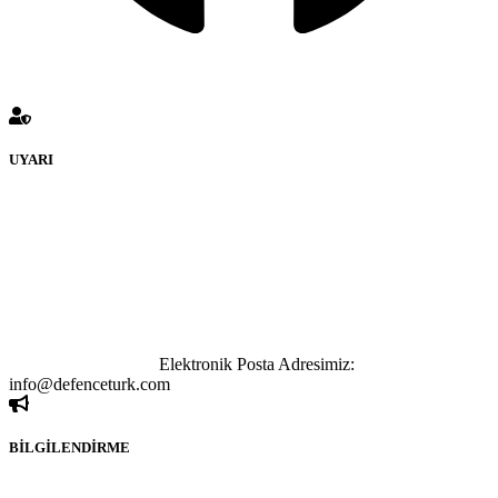
UYARI
defenceturk Forumuna eklenen ve farklı sitelere yönlendiren
bağlantı adreslerinden (linklerden) www.defenceturk.com sorumlu
tutulamaz. İnternet sitemizde, kaynak ya da bağlantı adresi(link)
göstermeksizin izinsiz bir şekilde yapılan her türlü haber ve bilgi
paylaşımı yasaktır. Forumumuzda izinsiz ve kaynak göstermeksizin
yapılan haber ve bilgi paylaşımlarından sadece eylemi gerçekleştiren
kişi sorumludur. Bu durumun mağduriyet yaratması hâlinde hak
sahibi olan kişi, kişiler ya da kurumların, bizlerle iletişime geçmesini
ivedilikle rica ederiz.
Elektronik Posta Adresimiz:
info@defenceturk.com
BİLGİLENDİRME
Rom ve medya haber sitesi olarak hizmet veren