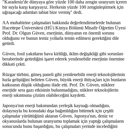
"Karadeniz'de dünyaya göre yüzde 100 daha zengin uranyum içeren
bir suyla karşı karşıyayız. Herkesin yüzde 100 zenginleştirmek için
uğraşacağı adımları tabiat bize vermiş" dedi.
AA muhabirine çalışmaları hakkında değerlendirmelerde bulunan
Hacettepe Üniversitesi (HÜ) Kimya Bölümü Misafir Öğretim Üyesi
Prof. Dr. Olgun Güven, enerjinin, dünyanın en önemli sorunu
olduğunu ve bunun temiz yollarla temin edilmesi gerektiğini dile
getirdi.
Güven, fosil yakıtların hava kirliliği, iklim değişikliği gibi sorunları
beraberinde getirdiğini işaret ederek yenilenebilir enerjinin önemine
dikkati çekti.
Rüzgar türbini, güneş paneli gibi yenilenebilir enerji teknolojilerinin
hızla geliştiğini belirten Güven, büyük enerji ihtiyaçları için bunların
katkısının düşük olduğunu ifade etti. Prof. Dr. Güven, nükleer
enerjide sera gazı etkisinin bulunmadığını, nükleer teknolojilerin
enerji sıkıntısına çözüm olabileceğini kaydetti.
Japonya'nın enerji bakımından yerleşik kaynağı olmadığını,
dolayısıyla bu konudaki dışa bağımlılığını bitirmek için çeşitli
çalışmalar yürüttüğünü aktaran Güven, Japonya'nın, deniz ve
okyanuslarda bulunan uranyumu toplamak için yaptığı çalışmaların
sonucunda bunu başardığını, bu çalışmaları yerinde incelediğini