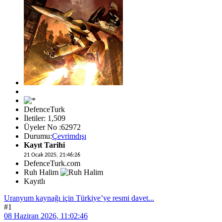
DefenceTurk
İletiler: 1,509
Üyeler No :62972
Durumu:
Çevrimdışı
Kayıt Tarihi
21 Ocak 2025, 21:46:26
DefenceTurk.com
Ruh Halim
Kayıtlı
Uranyum kaynağı için Türkiye’ye resmi davet...
#1
08 Haziran 2026, 11:02:46