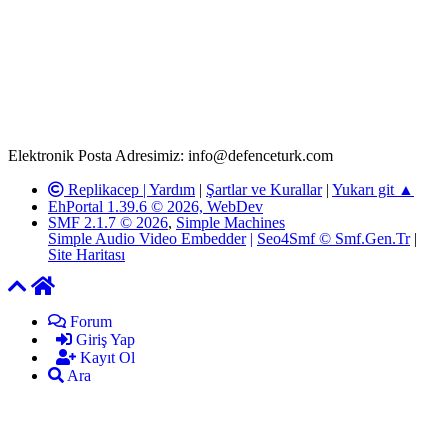
www.defenceturk.com'
da, 5651 Sayılı Kanunun 8. Maddesine ve
T.C.K'nın 125. Maddesine göre, yapılan gönderi (konu, yorum)
paylaşımlarının tüm sorumluluğu forum üyelerimize aittir.
defenceturk Forumuna iletilecek olan şikayetler, elektronik posta
adresimize gönderildikten en geç üç (3) iş günü içerisinde, ilgili
kanunlar ve yönetmelikler çerçevesinde tarafımızca incelenerek site
yöneticilerimiz tarafından gereken çalışmaların yapılmasının
ardından ilgili kişi ya da kuruma yazılı açıklama yapılacaktır.
Elektronik Posta Adresimiz: info@defenceturk.com
Replikacep |
Yardım
|
Şartlar ve Kurallar
|
Yukarı git ▲
EhPortal 1.39.6 © 2026, WebDev
SMF 2.1.7 © 2026
,
Simple Machines
Simple Audio Video Embedder
|
Seo4Smf © Smf.Gen.Tr
|
Site Haritası
Forum
Giriş Yap
Kayıt Ol
Ara