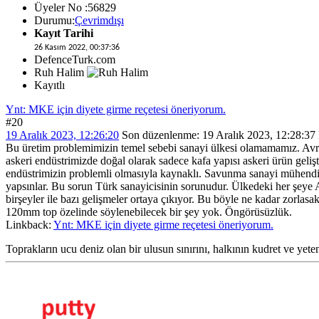
Üyeler No :56829
Durumu:
Çevrimdışı
Kayıt Tarihi
26 Kasım 2022, 00:37:36
DefenceTurk.com
Ruh Halim
Kayıtlı
Ynt: MKE için diyete girme reçetesi öneriyorum.
#20
19 Aralık 2023, 12:26:20
Son düzenlenme
: 19 Aralık 2023, 12:28:37
Bu üretim problemimizin temel sebebi sanayi ülkesi olamamamız. Avrupa'
askeri endüstrimizde doğal olarak sadece kafa yapısı askeri ürün geli
endüstrimizin problemli olmasıyla kaynaklı. Savunma sanayi mühendisle
yapsınlar. Bu sorun Türk sanayicisinin sorunudur. Ülkedeki her ş
birşeyler ile bazı gelişmeler ortaya çıkıyor. Bu böyle ne kadar zorlas
120mm top özelinde söylenebilecek bir şey yok. Öngörüsüzlük.
Linkback:
Ynt: MKE için diyete girme reçetesi öneriyorum.
Toprakların ucu deniz olan bir ulusun sınırını, halkının kudret ve 