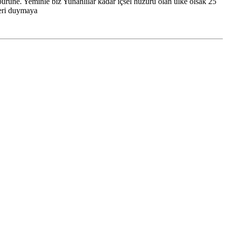
öbürüne. Yeminle biz Yunanlılar kadar içsel huzuru olan ülke olsak 25
leri duymaya