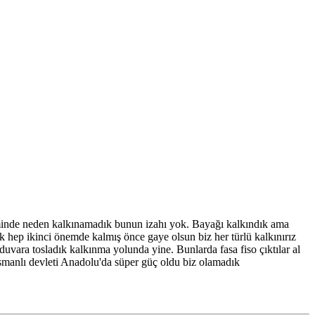
minde neden kalkınamadık bunun izahı yok. Bayağı kalkındık ama
k hep ikinci önemde kalmış önce gaye olsun biz her türlü kalkınırız
duvara tosladık kalkınma yolunda yine. Bunlarda fasa fiso çıktılar al
i Osmanlı devleti Anadolu'da süper güç oldu biz olamadık