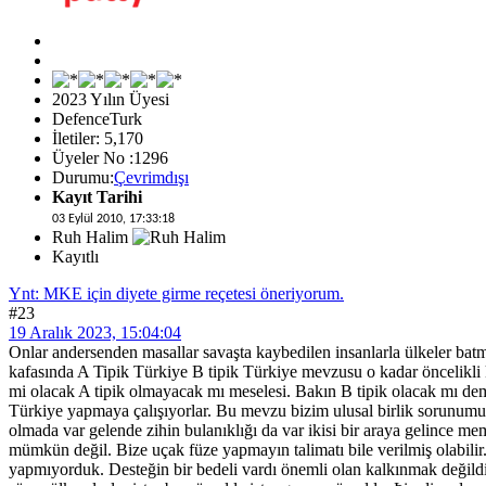
2023 Yılın Üyesi
DefenceTurk
İletiler: 5,170
Üyeler No :1296
Durumu:
Çevrimdışı
Kayıt Tarihi
03 Eylül 2010, 17:33:18
Ruh Halim
Kayıtlı
Ynt: MKE için diyete girme reçetesi öneriyorum.
#23
19 Aralık 2023, 15:04:04
Onlar andersenden masallar savaşta kaybedilen insanlarla ülkeler batm
kafasında A Tipik Türkiye B tipik Türkiye mevzusu o kadar öncelikli
mi olacak A tipik olmayacak mı meselesi. Bakın B tipik olacak mı de
Türkiye yapmaya çalışıyorlar. Bu mevzu bizim ulusal birlik sorunumuz
olmada var gelende zihin bulanıklığı da var ikisi bir araya gelince me
mümkün değil. Bize uçak füze yapmayın talimatı bile verilmiş olabil
yapmıyorduk. Desteğin bir bedeli vardı önemli olan kalkınmak değildi 