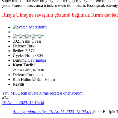
süper ülke olurlar ister bu yüzyılda ister geçen yüzyılda. Þimdi neden
yılda Fransa oluruz. ama içimiz mevzu dolu bizim. Konuşmak istemi
Rusya Ukrayna savaşının çözümü bağımsız Kırım devletid
2021 Yılın Üyesi
DefenceTurk
İletiler: 3,572
Üyeler No :28804
Durumu:
Çevrimdışı
Kayıt Tarihi
29 Nisan 2013, 16:53:40
DefenceTurk.com
Ruh Halim
Kayıtlı
Ynt: MKE için diyete girme reçetesi öneriyorum.
#24
19 Aralık 2023, 15:15:34
Alıntı yapılan: putty - 19 Aralık 2023, 15:04:04
çünkü B Tipik T