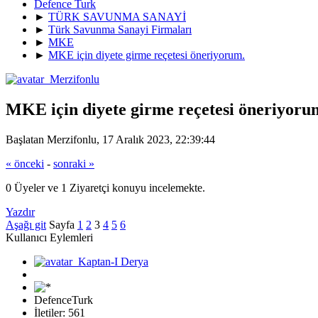
Defence Turk
►
TÜRK SAVUNMA SANAYİ
►
Türk Savunma Sanayi Firmaları
►
MKE
►
MKE için diyete girme reçetesi öneriyorum.
MKE için diyete girme reçetesi öneriyoru
Başlatan Merzifonlu, 17 Aralık 2023, 22:39:44
« önceki
-
sonraki »
0 Üyeler ve 1 Ziyaretçi konuyu incelemekte.
Yazdır
Aşağı git
Sayfa
1
2
3
4
5
6
Kullanıcı Eylemleri
DefenceTurk
İletiler: 561