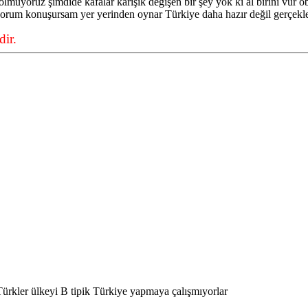
 olmuyoruz şimdide kafalar karışık değişen bir şey yok ki al birini vur 
yorum konuşursam yer yerinden oynar Türkiye daha hazır değil gerçek
ir.
ürkler ülkeyi B tipik Türkiye yapmaya çalışmıyorlar