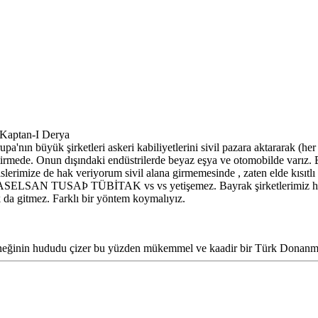
 Kaptan-I Derya
nın büyük şirketleri askeri kabiliyetlerini sivil pazara aktararak (her 
ştirmede. Onun dışındaki endüstrilerde beyaz eşya ve otomobilde varız.
rimize de hak veriyorum sivil alana girmemesinde , zaten elde kısıtlı b
eye ASELSAN TUSAÞ TÜBİTAK vs vs yetişemez. Bayrak şirketlerimiz he
ak da gitmez. Farklı bir yöntem koymalıyız.
yeteneğinin hududu çizer bu yüzden mükemmel ve kaadir bir Türk Donanm