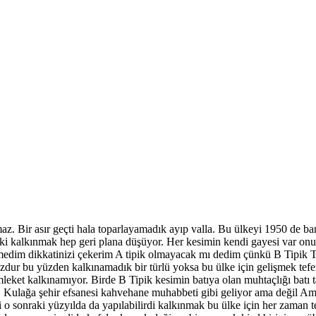
az. Bir asır geçti hala toparlayamadık ayıp valla. Bu ülkeyi 1950 de ba
 ki kalkınmak hep geri plana düşüyor. Her kesimin kendi gayesi var on
medim dikkatinizi çekerim A tipik olmayacak mı dedim çünkü B Tipik T
dur bu yüzden kalkınamadık bir türlü yoksa bu ülke için gelişmek tefer
mleket kalkınamıyor. Birde B Tipik kesimin batıya olan muhtaçlığı batı 
ir. Kulağa şehir efsanesi kahvehane muhabbeti gibi geliyor ama değil
o sonraki yüzyılda da yapılabilirdi kalkınmak bu ülke için her zaman t