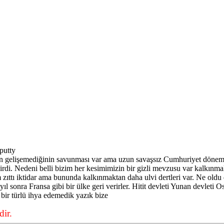
putty
en gelişemediğinin savunması var ama uzun savaşsız Cumhuriyet döne
rdi. Nedeni belli bizim her kesimimizin bir gizli mevzusu var kalkınma
 zıttı iktidar ama bununda kalkınmaktan daha ulvi dertleri var. Ne oldu 
yıl sonra Fransa gibi bir ülke geri verirler. Hitit devleti Yunan devlet
 bir türlü ihya edemedik yazık bize
ir.