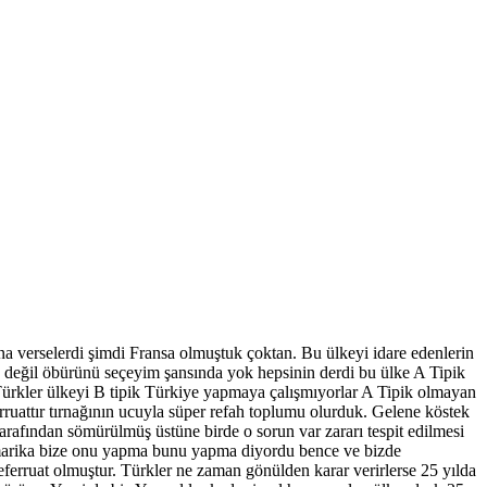
na verselerdi şimdi Fransa olmuştuk çoktan. Bu ülkeyi idare edenlerin
u değil öbürünü seçeyim şansında yok hepsinin derdi bu ülke A Tipik
ürkler ülkeyi B tipik Türkiye yapmaya çalışmıyorlar A Tipik olmayan
ruattır tırnağının ucuyla süper refah toplumu olurduk. Gelene köstek
tarafından sömürülmüş üstüne birde o sorun var zararı tespit edilmesi
 Amarika bize onu yapma bunu yapma diyordu bence ve bizde
eferruat olmuştur. Türkler ne zaman gönülden karar verirlerse 25 yılda