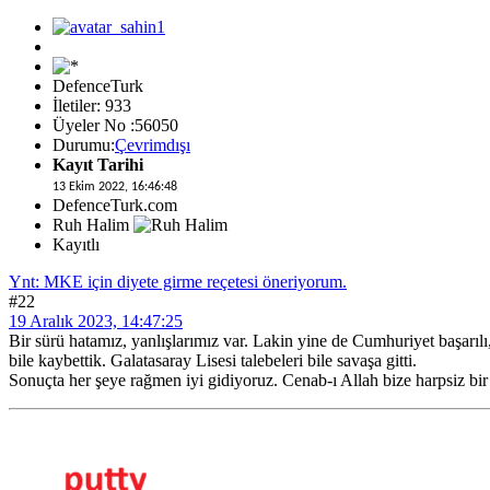
DefenceTurk
İletiler: 933
Üyeler No :56050
Durumu:
Çevrimdışı
Kayıt Tarihi
13 Ekim 2022, 16:46:48
DefenceTurk.com
Ruh Halim
Kayıtlı
Ynt: MKE için diyete girme reçetesi öneriyorum.
#22
19 Aralık 2023, 14:47:25
Bir sürü hatamız, yanlışlarımız var. Lakin yine de Cumhuriyet başarılı
bile kaybettik. Galatasaray Lisesi talebeleri bile savaşa gitti.
Sonuçta her şeye rağmen iyi gidiyoruz. Cenab-ı Allah bize harpsiz bir 