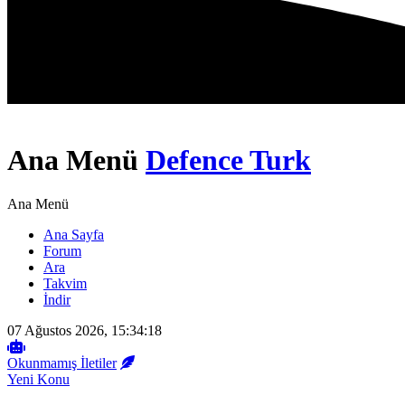
Ana Menü
Defence Turk
Ana Menü
Ana Sayfa
Forum
Ara
Takvim
İndir
07 Ağustos 2026, 15:34:18
Okunmamış İletiler
Yeni Konu