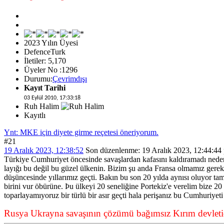
2023 Yılın Üyesi
DefenceTurk
İletiler: 5,170
Üyeler No :1296
Durumu:
Çevrimdışı
Kayıt Tarihi
03 Eylül 2010, 17:33:18
Ruh Halim
Kayıtlı
Ynt: MKE için diyete girme reçetesi öneriyorum.
#21
19 Aralık 2023, 12:38:52
Son düzenlenme
: 19 Aralık 2023, 12:44:44 
Türkiye Cumhuriyet öncesinde savaşlardan kafasını kaldıramadı ned
layığı bu değil bu güzel ülkenin. Bizim şu anda Fransa olmamız gereki
düşüncesinde yıllarımız geçti. Bakın bu son 20 yılda aynısı oluyor tam
birini vur öbürüne. Þu ülkeyi 20 seneliğine Portekiz'e verelim bize 20 
toparlayamıyoruz bir türlü bir asır geçti hala perişanız bu Cumhuriyeti
Rusya Ukrayna savaşının çözümü bağımsız Kırım devletid