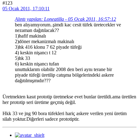
#123
05 Ocak 2011, 17:10:11
Alıntı yapılan: Loneatilla - 05 Ocak 2011, 16:57:12
ben alıyamıyorum..şimdi kac cesit tüfek üretecekler ve
nezaman dağıtılacak??
1)hafif makinalı
2)döner mekanizmalı makinalı
3)hk 416 klonu 7 62 piyade tüfeği
4) keskin nişancı t 12
5)hk 33
6) keskin nişancı tufan
unuttuklarım olabilir 2008 den beri aynı terane bir
piyade tüfeği üretilip catışma bölgelerindeki askere
dağıtılmışmıdır???
Üretmekten kasıt prototip üretmekse evet bunlar üretildi.ama üretilen
her prototip seri üretime geçmiş değil.
Hkk 33 ve jng 90 bora tüfekleri hariç askere verilen yeni üretim
silah yoktur.Diğerleri sadece prototiptir.