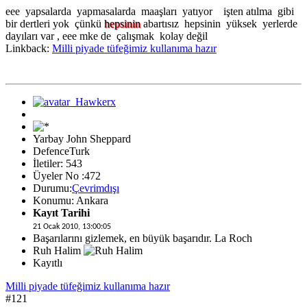
eee yapsalarda yapmasalarda maaşları yatıyor işten atılma gibi
bir dertleri yok çünkü
hepsinin
abartısız hepsinin yüksek yerlerde
dayıları var , eee mke de çalışmak kolay değil
Linkback:
Milli piyade tüfeğimiz kullanıma hazır
Yarbay John Sheppard
DefenceTurk
İletiler: 543
Üyeler No :472
Durumu:
Çevrimdışı
Konumu: Ankara
Kayıt Tarihi
21 Ocak 2010, 13:00:05
Başarılarını gizlemek, en büyük başarıdır. La Roch
Ruh Halim
Kayıtlı
Milli piyade tüfeğimiz kullanıma hazır
#121