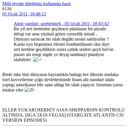
Milli piyade tüfeğimiz kullanıma hazır
#126
05 Ocak 2011, 18:48:12
Alıntı yapılan: sephiroturk - 05 Ocak 2011, 18:43:42
Bu yil seri üretimine geçilmesi planlanan bir piyade
tüfegi var ama yüzünü gören cennetlik misali ..
Dünyayi sarsicak bir silah degilki nesini sakliyorlar ?
Kamu oyu begenmez elestiri bombardimani olur diye
seri üretime geçildikten sonra çatlak seslere geçti bor'un
pazari sür esegi nigde ye deyip tanitmayi planliyor
olabilirler
Birde mke tüm dünyanın hayranlıkla baktıgı her ülkenin mutlaka
özel kuvvetlerine çoğu devletlerininde lisans altı standart silahı
yaptıgı amerikanın bile satın aldıgı bir silah yapıyor. forumun yarısı
intahar eder
ELLER YUKARI HERÞEY AJAN SHEPPARDIN KONTROLU
ALTINDA. [SGA 5X19-VEGAS] (STARGATE ATLANTİS CSI
VERSİON EPİSODES)