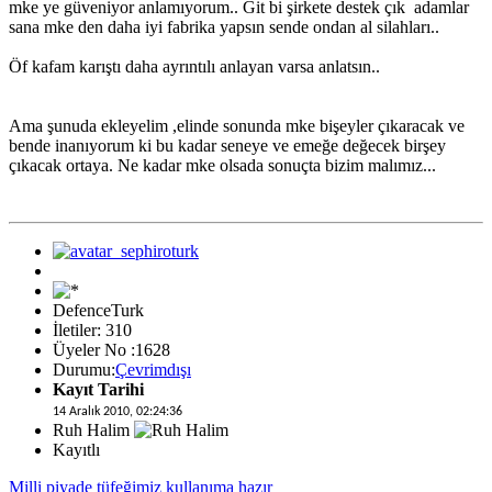
mke ye güveniyor anlamıyorum.. Git bi şirkete destek çık adamlar
sana mke den daha iyi fabrika yapsın sende ondan al silahları..
Öf kafam karıştı daha ayrıntılı anlayan varsa anlatsın..
Ama şunuda ekleyelim ,elinde sonunda mke bişeyler çıkaracak ve
bende inanıyorum ki bu kadar seneye ve emeğe değecek birşey
çıkacak ortaya. Ne kadar mke olsada sonuçta bizim malımız...
DefenceTurk
İletiler: 310
Üyeler No :1628
Durumu:
Çevrimdışı
Kayıt Tarihi
14 Aralık 2010, 02:24:36
Ruh Halim
Kayıtlı
Milli piyade tüfeğimiz kullanıma hazır