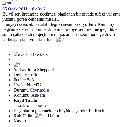
#125
05 Ocak 2011, 18:43:42
Bu yil seri üretimine geçilmesi planlanan bir piyade tüfegi var ama
yüzünü gören cennetlik misali ..
Dünyayi sarsicak bir silah degilki nesini sakliyorlar ? Kamu oyu
begenmez elestiri bombardimani olur diye seri üretime geçildikten
sonra çatlak seslere geçti bor'un pazari sür esegi nigde ye deyip
tanitmayi planliyor olabilirler
Yarbay John Sheppard
DefenceTurk
İletiler: 543
Üyeler No :472
Durumu:
Çevrimdışı
Konumu: Ankara
Kayıt Tarihi
21 Ocak 2010, 13:00:05
Başarılarını gizlemek, en büyük başarıdır. La Roch
Ruh Halim
Kayıtlı