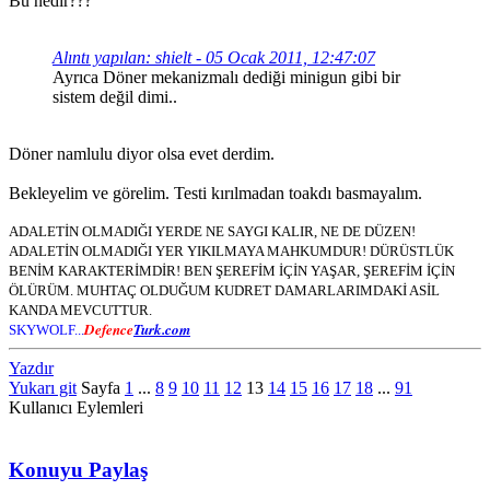
Bu nedir???
Alıntı yapılan: shielt - 05 Ocak 2011, 12:47:07
Ayrıca Döner mekanizmalı dediği minigun gibi bir
sistem değil dimi..
Döner namlulu diyor olsa evet derdim.
Bekleyelim ve görelim. Testi kırılmadan toakdı basmayalım.
ADALETİN OLMADIĞI YERDE NE SAYGI KALIR, NE DE DÜZEN!
ADALETİN OLMADIĞI YER YIKILMAYA MAHKUMDUR! DÜRÜSTLÜK
BENİM KARAKTERİMDİR! BEN ŞEREFİM İÇİN YAŞAR, ŞEREFİM İÇİN
ÖLÜRÜM. MUHTAÇ OLDUĞUM KUDRET DAMARLARIMDAKİ ASİL
KANDA MEVCUTTUR.
Defence
Turk.com
SKYWOLF...
Yazdır
Yukarı git
Sayfa
1
...
8
9
10
11
12
13
14
15
16
17
18
...
91
Kullanıcı Eylemleri
Konuyu Paylaş