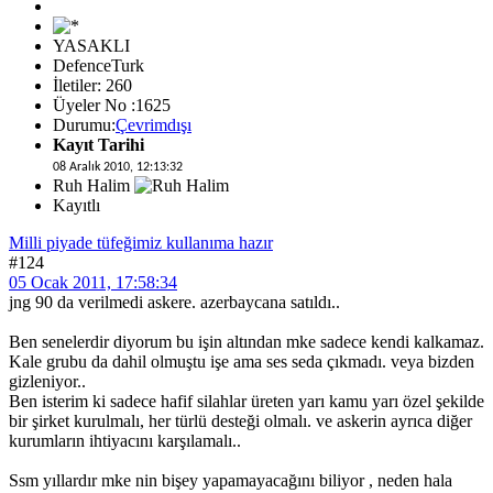
YASAKLI
DefenceTurk
İletiler: 260
Üyeler No :1625
Durumu:
Çevrimdışı
Kayıt Tarihi
08 Aralık 2010, 12:13:32
Ruh Halim
Kayıtlı
Milli piyade tüfeğimiz kullanıma hazır
#124
05 Ocak 2011, 17:58:34
jng 90 da verilmedi askere. azerbaycana satıldı..
Ben senelerdir diyorum bu işin altından mke sadece kendi kalkamaz.
Kale grubu da dahil olmuştu işe ama ses seda çıkmadı. veya bizden
gizleniyor..
Ben isterim ki sadece hafif silahlar üreten yarı kamu yarı özel şekilde
bir şirket kurulmalı, her türlü desteği olmalı. ve askerin ayrıca diğer
kurumların ihtiyacını karşılamalı..
Ssm yıllardır mke nin bişey yapamayacağını biliyor , neden hala