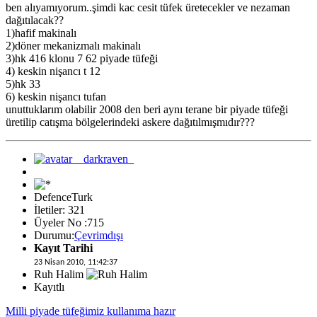
ben alıyamıyorum..şimdi kac cesit tüfek üretecekler ve nezaman
dağıtılacak??
1)hafif makinalı
2)döner mekanizmalı makinalı
3)hk 416 klonu 7 62 piyade tüfeği
4) keskin nişancı t 12
5)hk 33
6) keskin nişancı tufan
unuttuklarım olabilir 2008 den beri aynı terane bir piyade tüfeği
üretilip catışma bölgelerindeki askere dağıtılmışmıdır???
DefenceTurk
İletiler: 321
Üyeler No :715
Durumu:
Çevrimdışı
Kayıt Tarihi
23 Nisan 2010, 11:42:37
Ruh Halim
Kayıtlı
Milli piyade tüfeğimiz kullanıma hazır