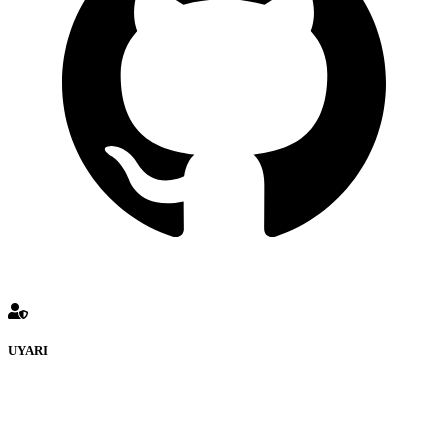
UYARI
defenceturk Forumuna eklenen ve farklı sitelere yönlendiren
bağlantı adreslerinden (linklerden) www.defenceturk.com sorumlu
tutulamaz. İnternet sitemizde, kaynak ya da bağlantı adresi(link)
göstermeksizin izinsiz bir şekilde yapılan her türlü haber ve bilgi