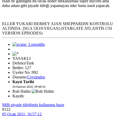
Hadi be gatlingmi mi olcak döner mekanizmalı süper diycem ama
daha adam gibi piyade tüfeği yapamayan mke bunu nasıl yapacak.
ELLER YUKARI HERÞEY AJAN SHEPPARDIN KONTROLU
ALTINDA. [SGA 5X19-VEGAS] (STARGATE ATLANTİS CSI
VERSİON EPİSODES)
YASAKLI
DefenceTurk
İletiler: 127
Üyeler No :992
Durumu:
Çevrimdışı
Kayıt Tarihi
24 Haziran 2010, 09:46:14
Ruh Halim
Kayıtlı
Milli piyade tüfeğimiz kullanıma hazır
#122
05 Ocak 2011, 16:57:12