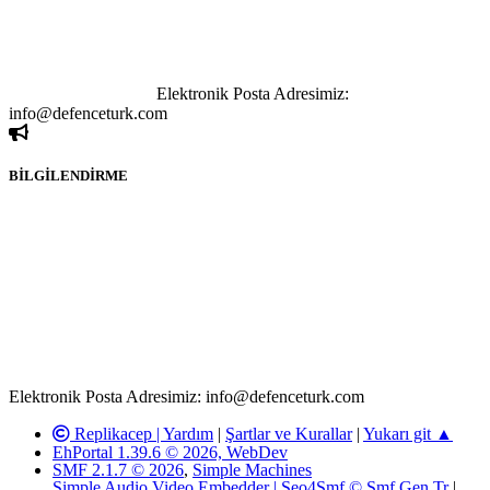
paylaşımı yasaktır. Forumumuzda izinsiz ve kaynak göstermeksizin
yapılan haber ve bilgi paylaşımlarından sadece eylemi gerçekleştiren
kişi sorumludur. Bu durumun mağduriyet yaratması hâlinde hak
sahibi olan kişi, kişiler ya da kurumların, bizlerle iletişime geçmesini
ivedilikle rica ederiz.
Elektronik Posta Adresimiz:
info@defenceturk.com
BİLGİLENDİRME
Rom ve medya haber sitesi olarak hizmet veren
www.defenceturk.com'
da, 5651 Sayılı Kanunun 8. Maddesine ve
T.C.K'nın 125. Maddesine göre, yapılan gönderi (konu, yorum)
paylaşımlarının tüm sorumluluğu forum üyelerimize aittir.
defenceturk Forumuna iletilecek olan şikayetler, elektronik posta
adresimize gönderildikten en geç üç (3) iş günü içerisinde, ilgili
kanunlar ve yönetmelikler çerçevesinde tarafımızca incelenerek site
yöneticilerimiz tarafından gereken çalışmaların yapılmasının
ardından ilgili kişi ya da kuruma yazılı açıklama yapılacaktır.
Elektronik Posta Adresimiz: info@defenceturk.com
Replikacep |
Yardım
|
Şartlar ve Kurallar
|
Yukarı git ▲
EhPortal 1.39.6 © 2026, WebDev
SMF 2.1.7 © 2026
,
Simple Machines
Simple Audio Video Embedder
|
Seo4Smf © Smf.Gen.Tr
|