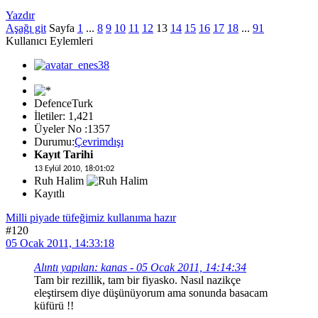
Yazdır
Aşağı git
Sayfa
1
...
8
9
10
11
12
13
14
15
16
17
18
...
91
Kullanıcı Eylemleri
DefenceTurk
İletiler: 1,421
Üyeler No :1357
Durumu:
Çevrimdışı
Kayıt Tarihi
13 Eylül 2010, 18:01:02
Ruh Halim
Kayıtlı
Milli piyade tüfeğimiz kullanıma hazır
#120
05 Ocak 2011, 14:33:18
Alıntı yapılan: kanas - 05 Ocak 2011, 14:14:34
Tam bir rezillik, tam bir fiyasko. Nasıl nazikçe
eleştirsem diye düşünüyorum ama sonunda basacam
küfürü !!