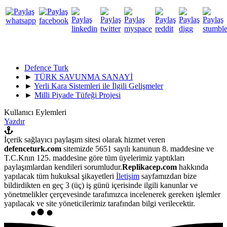
Defence Turk
►
TÜRK SAVUNMA SANAYİ
►
Yerli Kara Sistemleri ile İlgili Gelişmeler
►
Milli Piyade Tüfeği Projesi
Kullanıcı Eylemleri
Yazdır
İçerik sağlayıcı paylaşım sitesi olarak hizmet veren
defenceturk.com
sitemizde 5651 sayılı kanunun 8. maddesine ve
T.C.Knın 125. maddesine göre tüm üyelerimiz yaptıkları
paylaşımlardan kendileri sorumludur.
Replikacep.com
hakkında
yapılacak tüm hukuksal şikayetleri
İletişim
sayfamızdan bize
bildirdikten en geç 3 (üç) iş günü içerisinde ilgili kanunlar ve
yönetmelikler çerçevesinde tarafımızca incelenerek gereken işlemler
yapılacak ve site yöneticilerimiz tarafından bilgi verilecektir.