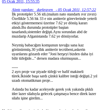
05 Ocak 2011, 15:55:35
Alıntı yapılan: _darkraven_ - 05 Ocak 2011, 12:57:22
İlk prototipler 5.56 idi.(malum nato standartı ıvır zıvırı)
Özellikle 5.56 hk 33 e nin antiterör görevlerinde yeterli
etkiyi göstermemesi üzerine 7.62 ye dönüş kararı
alındı.Bu durumda prototipler baştan
tasarlandı,sistemler değişti.Aynı sorundan abd de
muzdarip Afganistanda 7.62 ye dönüyorlar.
Neymiş babacığım komşunun tavuğu sana kaz
görünürmüş.30 yıllık antiterör tecrübeni,askerin
uyarılarını gözardı eder ''Joni herşeyi bizden daha iyi
bilir tüfeğide...'' dersen madara olurmuşsun...
-----
2 ayrı proje var piyade tüfeği ve hafif makineli
türek.İkiside başa sardı çünkü kalibre isteği değişti.2 yıl
uzadı otomatikman proje...
Aslında bu kadar aceleyede gerek yok yakında pkklı
itler lazer silahıyla gelecek çatışmaya bence direk lazer
silahı işine girelim...