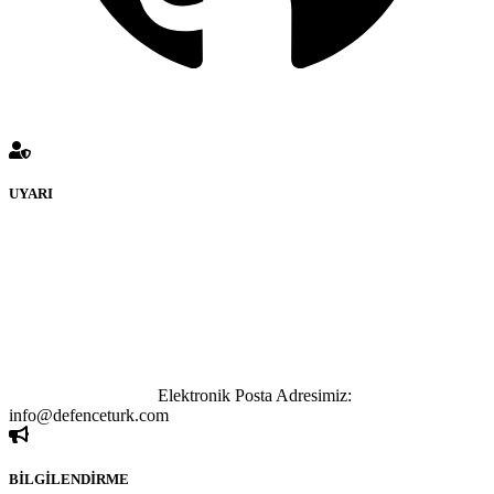
UYARI
defenceturk Forumuna eklenen ve farklı sitelere yönlendiren
bağlantı adreslerinden (linklerden) www.defenceturk.com sorumlu
tutulamaz. İnternet sitemizde, kaynak ya da bağlantı adresi(link)
göstermeksizin izinsiz bir şekilde yapılan her türlü haber ve bilgi
paylaşımı yasaktır. Forumumuzda izinsiz ve kaynak göstermeksizin
yapılan haber ve bilgi paylaşımlarından sadece eylemi gerçekleştiren
kişi sorumludur. Bu durumun mağduriyet yaratması hâlinde hak
sahibi olan kişi, kişiler ya da kurumların, bizlerle iletişime geçmesini
ivedilikle rica ederiz.
Elektronik Posta Adresimiz:
info@defenceturk.com
BİLGİLENDİRME