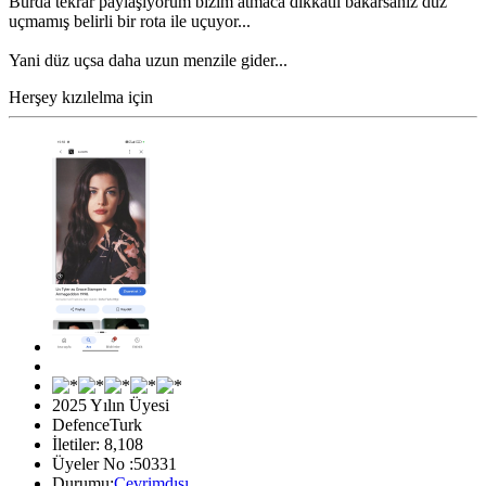
Burda tekrar paylaşıyorum bizim atmaca dikkatli bakarsanız düz
uçmamış belirli bir rota ile uçuyor...
Yani düz uçsa daha uzun menzile gider...
Herşey kızılelma için
2025 Yılın Üyesi
DefenceTurk
İletiler: 8,108
Üyeler No :50331
Durumu:
Çevrimdışı