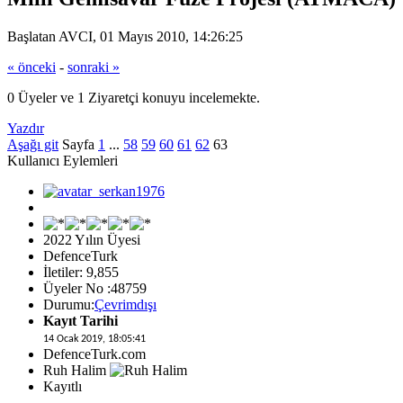
Başlatan AVCI, 01 Mayıs 2010, 14:26:25
« önceki
-
sonraki »
0 Üyeler ve 1 Ziyaretçi konuyu incelemekte.
Yazdır
Aşağı git
Sayfa
1
...
58
59
60
61
62
63
Kullanıcı Eylemleri
2022 Yılın Üyesi
DefenceTurk
İletiler: 9,855
Üyeler No :48759
Durumu:
Çevrimdışı
Kayıt Tarihi
14 Ocak 2019, 18:05:41
DefenceTurk.com
Ruh Halim
Kayıtlı