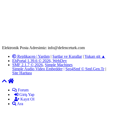
Rom ve medya haber sitesi olarak hizmet veren
www.defenceturk.com'
da, 5651 Sayılı Kanunun 8. Maddesine ve
T.C.K'nın 125. Maddesine göre, yapılan gönderi (konu, yorum)
paylaşımlarının tüm sorumluluğu forum üyelerimize aittir.
defenceturk Forumuna iletilecek olan şikayetler, elektronik posta
adresimize gönderildikten en geç üç (3) iş günü içerisinde, ilgili
kanunlar ve yönetmelikler çerçevesinde tarafımızca incelenerek site
yöneticilerimiz tarafından gereken çalışmaların yapılmasının
ardından ilgili kişi ya da kuruma yazılı açıklama yapılacaktır.
Elektronik Posta Adresimiz: info@defenceturk.com
Replikacep |
Yardım
|
Şartlar ve Kurallar
|
Yukarı git ▲
EhPortal 1.39.6 © 2026, WebDev
SMF 2.1.7 © 2026
,
Simple Machines
Simple Audio Video Embedder
|
Seo4Smf © Smf.Gen.Tr
|
Site Haritası
Forum
Giriş Yap
Kayıt Ol
Ara