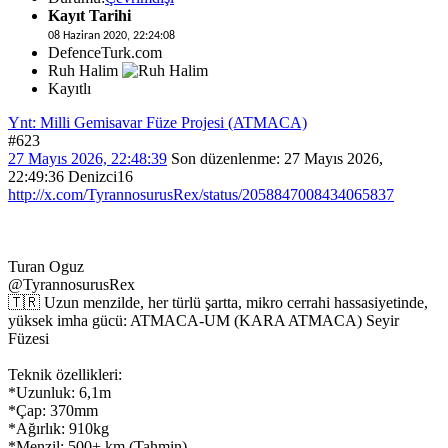
Kayıt Tarihi
08 Haziran 2020, 22:24:08
DefenceTurk.com
Ruh Halim
Kayıtlı
Ynt: Milli Gemisavar Füze Projesi (ATMACA)
#623
27 Mayıs 2026, 22:48:39
Son düzenlenme
: 27 Mayıs 2026,
22:49:36 Denizci16
http://x.com/TyrannosurusRex/status/2058847008434065837
Turan Oguz
@TyrannosurusRex
🇹🇷 Uzun menzilde, her türlü şartta, mikro cerrahi hassasiyetinde,
yüksek imha gücü: ATMACA-UM (KARA ATMACA) Seyir
Füzesi
Teknik özellikleri:
*Uzunluk: 6,1m
*Çap: 370mm
*Ağırlık: 910kg
*Menzil: 500+ km (Tahmin)