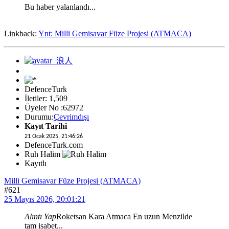
Bu haber yalanlandı...
Linkback:
Ynt: Milli Gemisavar Füze Projesi (ATMACA)
DefenceTurk
İletiler: 1,509
Üyeler No :62972
Durumu:
Çevrimdışı
Kayıt Tarihi
21 Ocak 2025, 21:46:26
DefenceTurk.com
Ruh Halim
Kayıtlı
Milli Gemisavar Füze Projesi (ATMACA)
#621
25 Mayıs 2026, 20:01:21
Alıntı Yap
Roketsan Kara Atmaca En uzun Menzilde
tam isabet...