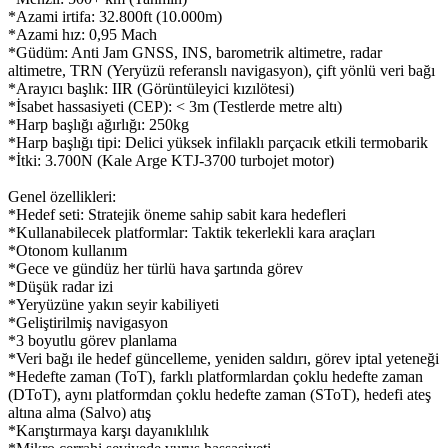
*Azami irtifa: 32.800ft (10.000m)
*Azami hız: 0,95 Mach
*Güdüm: Anti Jam GNSS, INS, barometrik altimetre, radar
altimetre, TRN (Yeryüzü referanslı navigasyon), çift yönlü veri bağı
*Arayıcı başlık: IIR (Görüntüleyici kızılötesi)
*İsabet hassasiyeti (CEP): < 3m (Testlerde metre altı)
*Harp başlığı ağırlığı: 250kg
*Harp başlığı tipi: Delici yüksek infilaklı parçacık etkili termobarik
*İtki: 3.700N (Kale Arge KTJ-3700 turbojet motor)
Genel özellikleri:
*Hedef seti: Stratejik öneme sahip sabit kara hedefleri
*Kullanabilecek platformlar: Taktik tekerlekli kara araçları
*Otonom kullanım
*Gece ve gündüz her türlü hava şartında görev
*Düşük radar izi
*Yeryüzüne yakın seyir kabiliyeti
*Geliştirilmiş navigasyon
*3 boyutlu görev planlama
*Veri bağı ile hedef güncelleme, yeniden saldırı, görev iptal yeteneği
*Hedefte zaman (ToT), farklı platformlardan çoklu hedefte zaman
(DToT), aynı platformdan çoklu hedefte zaman (SToT), hedefi ateş
altına alma (Salvo) atış
*Karıştırmaya karşı dayanıklılık