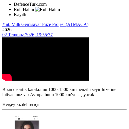
DefenceTurk.com
Ruh Halim
Kayıtlı
Ynt: Milli Gemisavar Füze Projesi (ATMACA)
#626
02 Temmuz 2026, 19:55:37
Bizimde artık karakonuu 1000-1500 km menzilli seyir füzerine
ihtiyacımız var Avrupa bunu 1000 km'ye taşıyacak
Herşey kızılelma için