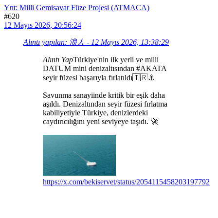
Ynt: Milli Gemisavar Füze Projesi (ATMACA)
#620
12 Mayıs 2026, 20:56:24
Alıntı yapılan: 浪人 - 12 Mayıs 2026, 13:38:29
Alıntı Yap
Türkiye'nin ilk yerli ve milli
DATUM mini denizaltısından #AKATA
seyir füzesi başarıyla fırlatıldı🇹🇷⚓️
Savunma sanayiinde kritik bir eşik daha
aşıldı. Denizaltından seyir füzesi fırlatma
kabiliyetiyle Türkiye, denizlerdeki
caydırıcılığını yeni seviyeye taşıdı. 🚀
https://x.com/bekiservet/status/2054115458203197792