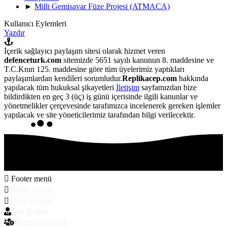
►
Milli Gemisavar Füze Projesi (ATMACA)
Kullanıcı Eylemleri
Yazdır
İçerik sağlayıcı paylaşım sitesi olarak hizmet veren
defenceturk.com
sitemizde 5651 sayılı kanunun 8. maddesine ve
T.C.Knın 125. maddesine göre tüm üyelerimiz yaptıkları
paylaşımlardan kendileri sorumludur.
Replikacep.com
hakkında
yapılacak tüm hukuksal şikayetleri
İletişim
sayfamızdan bize
bildirdikten en geç 3 (üç) iş günü içerisinde ilgili kanunlar ve
yönetmelikler çerçevesinde tarafımızca incelenerek gereken işlemler
yapılacak ve site yöneticilerimiz tarafından bilgi verilecektir.
Footer menü
Hakkımızda
Bize Ulaşın
Biz Kimiz
Hizmetlerimiz