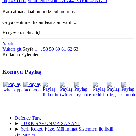
http://x.com/gdhdefence/status/2074413510050631711
Kara atmaca taahhütünde bulunulmuş
Güya centilmenlik antlaşmaları vardı...
Herşey kızılelma için
Yazdır
Yukarı git
Sayfa
1
...
58
59
60
61
62
63
Kullanıcı Eylemleri
Konuyu Paylaş
Defence Turk
►
TÜRK SAVUNMA SANAYİ
►
Yerli Roket, Füze, Mühimmat Sistemleri ile İlgili
Gelişmeler