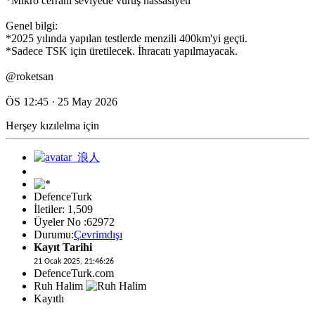
*Mikro cerrahi seviyede vuruş hassasiyeti
Genel bilgi:
*2025 yılında yapılan testlerde menzili 400km'yi geçti.
*Sadece TSK için üretilecek. İhracatı yapılmayacak.
@roketsan
ÖS 12:45 · 25 May 2026
Herşey kızılelma için
DefenceTurk
İletiler: 1,509
Üyeler No :62972
Durumu:
Çevrimdışı
Kayıt Tarihi
21 Ocak 2025, 21:46:26
DefenceTurk.com
Ruh Halim
Kayıtlı