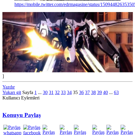
https://mobile.twitter.com/edrmagasine/status/1509448263535
]
Yazdır
Yukarı git
Sayfa
1
...
30
31
32
33
34
35
36
37
38
39
40
...
63
Kullanıcı Eylemleri
Konuyu Paylaş