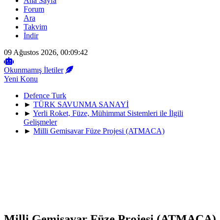
Ana Sayfa
Forum
Ara
Takvim
İndir
09 Ağustos 2026, 00:09:42
Okunmamış İletiler
Yeni Konu
Defence Turk
►
TÜRK SAVUNMA SANAYİ
►
Yerli Roket, Füze, Mühimmat Sistemleri ile İlgili
Gelişmeler
►
Milli Gemisavar Füze Projesi (ATMACA)
Milli Gemisavar Füze Projesi (ATMACA)