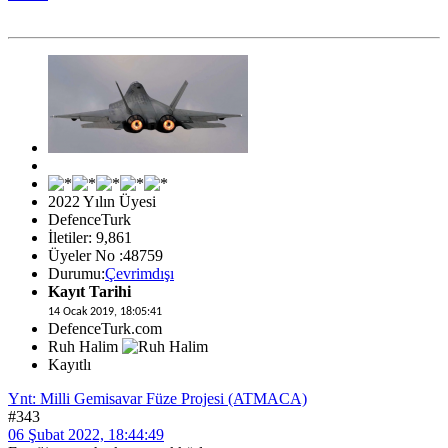
2022 Yılın Üyesi
DefenceTurk
İletiler: 9,861
Üyeler No :48759
Durumu:
Çevrimdışı
Kayıt Tarihi
14 Ocak 2019, 18:05:41
DefenceTurk.com
Ruh Halim
Kayıtlı
Ynt: Milli Gemisavar Füze Projesi (ATMACA)
#343
06 Şubat 2022, 18:44:49