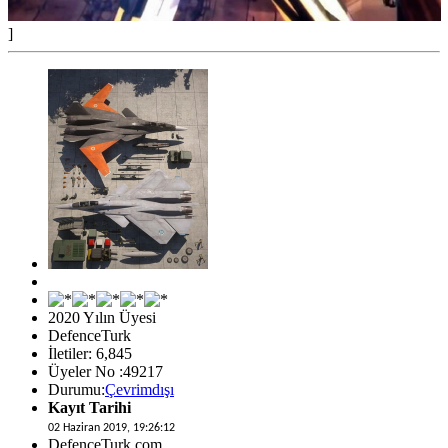
]
2020 Yılın Üyesi
DefenceTurk
İletiler: 6,845
Üyeler No :49217
Durumu:
Çevrimdışı
Kayıt Tarihi
02 Haziran 2019, 19:26:12
DefenceTurk.com