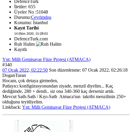
DefenceTurk
İletiler: 655
Üyeler No :51048
Durumu:
Çevrimdışı
Konumu: İstanbul
Kayıt Tarihi
14 Ekim 2020, 15:28:03
DefenceTurk.com
Ruh Halim
Kayıtlı
Ynt: Milli Gemisavar Füze Projesi (ATMACA)
#340
07 Ocak 2022, 02:22:50
Son düzenlenme
: 07 Ocak 2022, 02:26:18
DoganTuran
Hocam, çok detaya girmeden,
Patlayıcı konfigürasyonundan ziyade, menzil diyelim... Kaç
dediğimde, 280 + dendi.. siz ona 340-360 kaç derseniz artık.
Mevcut Sath-Sath / Kıyı-Sath Atmaca'nın takribi menzilinin 250+
olduğunu teyitliyelim.
Linkback:
Ynt: Milli Gemisavar Füze Projesi (ATMACA)