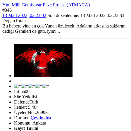
Ynt: Milli Gemisavar Füze Projesi (ATMACA)
#346
13 Mart 2022, 02:23:02
Son düzenlenme
: 13 Mart 2022, 02:23:33
DoganTuran
Bu habere yine en çok Yunan üzülecek. Adaların arkasına saklarım
dediği Gemileri de gitti. iyimi...
fırtına06
Site Yetkilisi
DefenceTurk
İletiler: 5,464
Üyeler No :26998
Durumu:
Çevrimdışı
Konumu: Ankara
Kayıt Tarihi