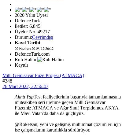
2020 Yılın Üyesi
DefenceTurk
İletiler: 6,845
Üyeler No :49217
Durumu:
Çevrimdışı
Kayıt Tarihi
02 Haziran 2019, 19:26:12
DefenceTurk.com
Ruh Halim
Kayıtlı
Milli Gemisavar Füze Projesi (ATMACA)
#348
26 Mart 2022, 22:56:47
Alıntı Yap
Test faaliyetlerinin başarıyla tamamlanmasına
müteakiben seri üretime geçen Milli Gemisavar
Füzemiz ATMACA ve Ağır Sınıf Torpidomuz AKYA
ile Mavi Vatan'da daha da güçlüyüz.
@Roketsan, yeni ve gelişmiş mühimmat çözümleri için
ise çalışmalarını kararlılıkla sürdürüyor.