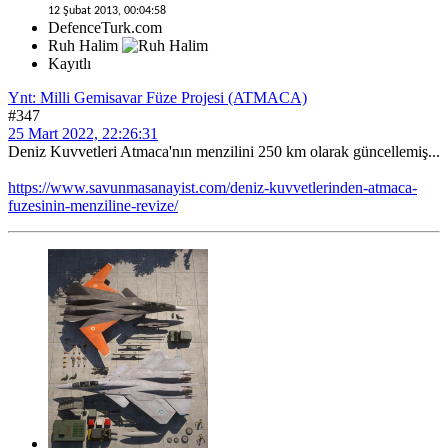
12 Şubat 2013, 00:04:58
DefenceTurk.com
Ruh Halim
Kayıtlı
Ynt: Milli Gemisavar Füze Projesi (ATMACA)
#347
25 Mart 2022, 22:26:31
Deniz Kuvvetleri Atmaca'nın menzilini 250 km olarak güncellemiş...
https://www.savunmasanayist.com/deniz-kuvvetlerinden-atmaca-
fuzesinin-menziline-revize/