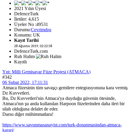
2021 Yılın Üyesi
DefenceTurk
İletiler: 4,615
Üyeler No :49531
Durumu:
Çevrimdışı
Konumu: UK
Kayıt Tarihi
28 Ağustos 2019, 02:22:58
DefenceTurk.com
Ruh Halim
Kayıtlı
Ynt: Milli Gemisavar Füze Projesi (ATMACA)
#342
06 Şubat 2022, 17:11:31
Atmaca füzesinin tüm savaşçı gemilere entegrasyonuna kara vermiş
Dz Kuvvetleri.
Bu, Dz Kuvvetleri'nin Atmaca'ya duyduğu güvenin ötesinde,
Atmaca'nın şu anda kullanılan Harpoon füzelerinden daha ileri bir
silah olduğuna delalet de eder.
Darısı diğer mühimmatlara!
https://www.savunmasanayist.com/turk-donanmasindan-atmaca-
karari/