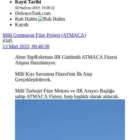
Kayıt Tarihi
02 Haziran 2019, 19:26:12
DefenceTurk.com
Ruh Halim
Kayıtlı
Milli Gemisavar Füze Projesi (ATMACA)
#345
13 Mart 2022, 00:46:30
Alıntı Yap
Roketsan IIR Güdümlü ATMACA Füzesi
Atışına Hazırlanıyor.
Milli Kıyı Savunma Füzesi'nin İlk Atışı
Gerçekleştirilecek.
Milli Turbojet Füze Motoru ve IIR Arayıcı Başlığa
sahip ATMACA Füzesi, harp başlıklı olarak atılacak.