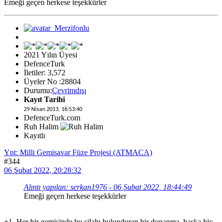
Emeği geçen herkese teşekkürler
2021 Yılın Üyesi
DefenceTurk
İletiler: 3,572
Üyeler No :28804
Durumu:
Çevrimdışı
Kayıt Tarihi
29 Nisan 2013, 16:53:40
DefenceTurk.com
Ruh Halim
Kayıtlı
Ynt: Milli Gemisavar Füze Projesi (ATMACA)
#344
06 Şubat 2022, 20:28:32
Alıntı yapılan: serkan1976 - 06 Şubat 2022, 18:44:49
Emeği geçen herkese teşekkürler
+1. Her bir gemisinde bu silahı bulunduran bir donanma, başka hiç