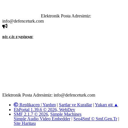
yapılan haber ve bilgi paylaşımlarından sadece eylemi gerçekleştiren
kişi sorumludur. Bu durumun mağduriyet yaratması hâlinde hak
sahibi olan kişi, kişiler ya da kurumların, bizlerle iletişime geçmesini
ivedilikle rica ederiz.
Elektronik Posta Adresimiz:
info@defenceturk.com
BİLGİLENDİRME
Rom ve medya haber sitesi olarak hizmet veren
www.defenceturk.com'
da, 5651 Sayılı Kanunun 8. Maddesine ve
T.C.K'nın 125. Maddesine göre, yapılan gönderi (konu, yorum)
paylaşımlarının tüm sorumluluğu forum üyelerimize aittir.
defenceturk Forumuna iletilecek olan şikayetler, elektronik posta
adresimize gönderildikten en geç üç (3) iş günü içerisinde, ilgili
kanunlar ve yönetmelikler çerçevesinde tarafımızca incelenerek site
yöneticilerimiz tarafından gereken çalışmaların yapılmasının
ardından ilgili kişi ya da kuruma yazılı açıklama yapılacaktır.
Elektronik Posta Adresimiz: info@defenceturk.com
Replikacep |
Yardım
|
Şartlar ve Kurallar
|
Yukarı git ▲
EhPortal 1.39.6 © 2026, WebDev
SMF 2.1.7 © 2026
,
Simple Machines
Simple Audio Video Embedder
|
Seo4Smf © Smf.Gen.Tr
|
Site Haritası