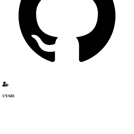
UYARI
defenceturk Forumuna eklenen ve farklı sitelere yönlendiren
bağlantı adreslerinden (linklerden) www.defenceturk.com sorumlu
tutulamaz. İnternet sitemizde, kaynak ya da bağlantı adresi(link)
göstermeksizin izinsiz bir şekilde yapılan her türlü haber ve bilgi
paylaşımı yasaktır. Forumumuzda izinsiz ve kaynak göstermeksizin