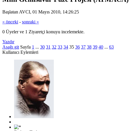
Başlatan AVCI, 01 Mayıs 2010, 14:26:25
« önceki
-
sonraki »
0 Üyeler ve 1 Ziyaretçi konuyu incelemekte.
Yazdır
Aşağı git
Sayfa
1
...
30
31
32
33
34
35
36
37
38
39
40
...
63
Kullanıcı Eylemleri