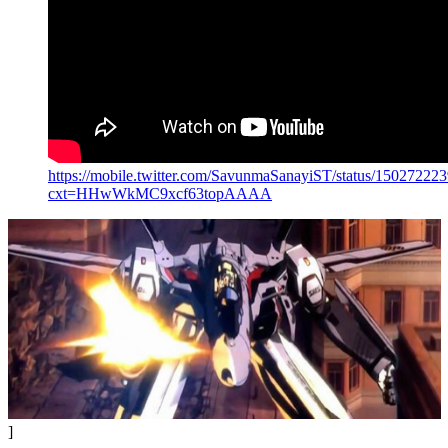
https://mobile.twitter.com/SavunmaSanayiST/status/1502722
cxt=HHwWkMC9xcf63topAAAA
]