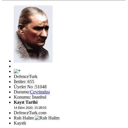
DefenceTurk
İletiler: 655
Üyeler No :51048
Durumu:
Çevrimdışı
Konumu: İstanbul
Kayıt Tarihi
14 Ekim 2020, 15:28:03
DefenceTurk.com
Ruh Halim
Kayıtlı