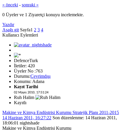
« önceki
-
sonraki »
0 Üyeler ve 1 Ziyaretçi konuyu incelemekte.
Yazdır
Aşağı git
Sayfa
1
2
3
4
Kullanıcı Eylemleri
DefenceTurk
İletiler: 420
Üyeler No :763
Durumu:
Çevrimdışı
Konumu: Adana
Kayıt Tarihi
02 Mayıs 2010, 17:51:24
Ruh Halim
Kayıtlı
Makine ve Kimya Endüstrisi Kurumu Stratejik Planı 2011-2015
14 Haziran 2011, 16:27:22
Son düzenlenme
: 14 Haziran 2011,
18:06:01 nightshade
Makine ve Kimya Endüstrisi Kurumu