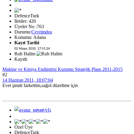
DefenceTurk
İletiler: 420
Üyeler No :763
Durumu:
Çevrimdışı
Konumu: Adana
Kayıt Tarihi
02 Mayıs 2010, 17:51:24
Ruh Halim
Kayıtlı
Makine ve Kimya Endüstrisi Kurumu Stratejik Planı 2011-2015
#2
14 Haziran 2011, 18:07:04
Evet şimdi farkettim,sağol düzeltme için
Özel Üye
DefenceTurk