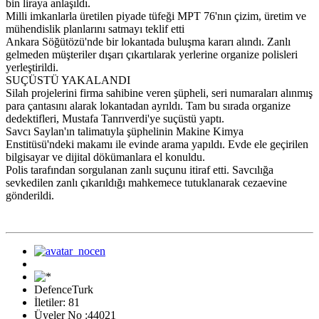
bin liraya anlaşıldı.
Milli imkanlarla üretilen piyade tüfeği MPT 76'nın çizim, üretim ve
mühendislik planlarını satmayı teklif etti
Ankara Söğütözü'nde bir lokantada buluşma kararı alındı. Zanlı
gelmeden müşteriler dışarı çıkartılarak yerlerine organize polisleri
yerleştirildi.
SUÇÜSTÜ YAKALANDI
Silah projelerini firma sahibine veren şüpheli, seri numaraları alınmış
para çantasını alarak lokantadan ayrıldı. Tam bu sırada organize
dedektifleri, Mustafa Tanrıverdi'ye suçüstü yaptı.
Savcı Saylan'ın talimatıyla şüphelinin Makine Kimya
Enstitüsü'ndeki makamı ile evinde arama yapıldı. Evde ele geçirilen
bilgisayar ve dijital dökümanlara el konuldu.
Polis tarafından sorgulanan zanlı suçunu itiraf etti. Savcılığa
sevkedilen zanlı çıkarıldığı mahkemece tutuklanarak cezaevine
gönderildi.
DefenceTurk
İletiler: 81
Üyeler No :44021