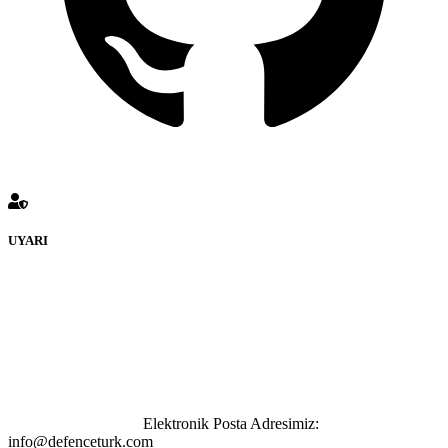
UYARI
defenceturk Forumuna eklenen ve farklı sitelere yönlendiren
bağlantı adreslerinden (linklerden) www.defenceturk.com sorumlu
tutulamaz. İnternet sitemizde, kaynak ya da bağlantı adresi(link)
göstermeksizin izinsiz bir şekilde yapılan her türlü haber ve bilgi
paylaşımı yasaktır. Forumumuzda izinsiz ve kaynak göstermeksizin
yapılan haber ve bilgi paylaşımlarından sadece eylemi gerçekleştiren
kişi sorumludur. Bu durumun mağduriyet yaratması hâlinde hak
sahibi olan kişi, kişiler ya da kurumların, bizlerle iletişime geçmesini
ivedilikle rica ederiz.
Elektronik Posta Adresimiz:
info@defenceturk.com