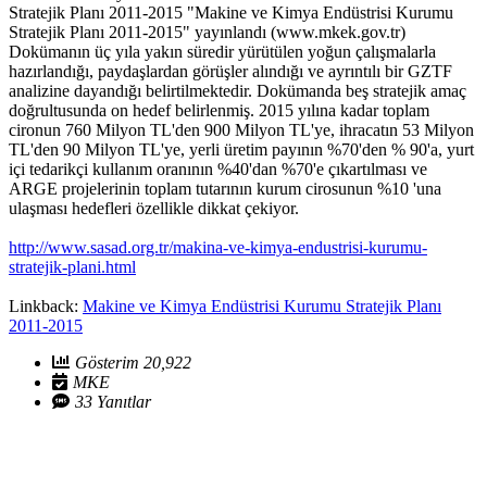
Stratejik Planı 2011-2015 "Makine ve Kimya Endüstrisi Kurumu
Stratejik Planı 2011-2015" yayınlandı (www.mkek.gov.tr)
Dokümanın üç yıla yakın süredir yürütülen yoğun çalışmalarla
hazırlandığı, paydaşlardan görüşler alındığı ve ayrıntılı bir GZTF
analizine dayandığı belirtilmektedir. Dokümanda beş stratejik amaç
doğrultusunda on hedef belirlenmiş. 2015 yılına kadar toplam
cironun 760 Milyon TL'den 900 Milyon TL'ye, ihracatın 53 Milyon
TL'den 90 Milyon TL'ye, yerli üretim payının %70'den % 90'a, yurt
içi tedarikçi kullanım oranının %40'dan %70'e çıkartılması ve
ARGE projelerinin toplam tutarının kurum cirosunun %10 'una
ulaşması hedefleri özellikle dikkat çekiyor.
http://www.sasad.org.tr/makina-ve-kimya-endustrisi-kurumu-
stratejik-plani.html
Linkback:
Makine ve Kimya Endüstrisi Kurumu Stratejik Planı
2011-2015
Gösterim 20,922
MKE
33 Yanıtlar