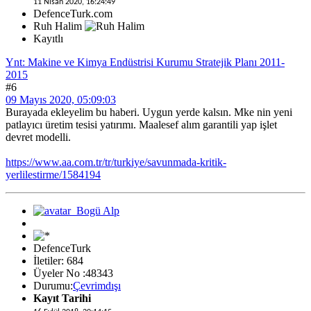
11 Nisan 2020, 16:24:49
DefenceTurk.com
Ruh Halim
Kayıtlı
Ynt: Makine ve Kimya Endüstrisi Kurumu Stratejik Planı 2011-
2015
#6
09 Mayıs 2020, 05:09:03
Burayada ekleyelim bu haberi. Uygun yerde kalsın. Mke nin yeni
patlayıcı üretim tesisi yatırımı. Maalesef alım garantili yap işlet
devret modelli.
https://www.aa.com.tr/tr/turkiye/savunmada-kritik-
yerlilestirme/1584194
DefenceTurk
İletiler: 684
Üyeler No :48343
Durumu:
Çevrimdışı
Kayıt Tarihi