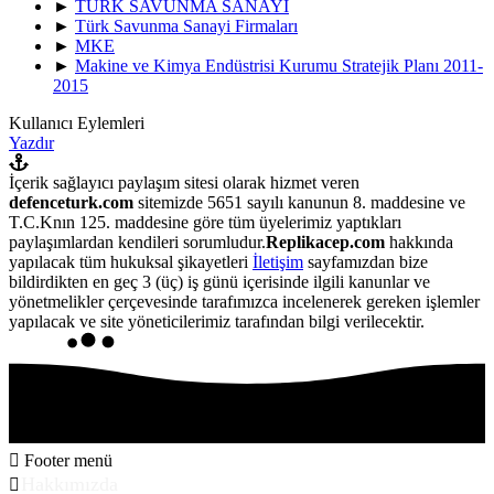
►
TÜRK SAVUNMA SANAYİ
►
Türk Savunma Sanayi Firmaları
►
MKE
►
Makine ve Kimya Endüstrisi Kurumu Stratejik Planı 2011-
2015
Kullanıcı Eylemleri
Yazdır
İçerik sağlayıcı paylaşım sitesi olarak hizmet veren
defenceturk.com
sitemizde 5651 sayılı kanunun 8. maddesine ve
T.C.Knın 125. maddesine göre tüm üyelerimiz yaptıkları
paylaşımlardan kendileri sorumludur.
Replikacep.com
hakkında
yapılacak tüm hukuksal şikayetleri
İletişim
sayfamızdan bize
bildirdikten en geç 3 (üç) iş günü içerisinde ilgili kanunlar ve
yönetmelikler çerçevesinde tarafımızca incelenerek gereken işlemler
yapılacak ve site yöneticilerimiz tarafından bilgi verilecektir.
Footer menü
Hakkımızda