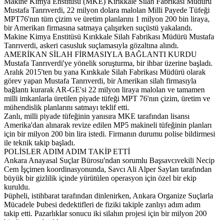
Makine Kimya Enstitüsü (MKE) Kırıkkale Silah Fabrikası Müdürü
Mustafa Tanrıverdi, 22 milyon dolara malolan Milli Payede Tüfeği
MPT76'nın tüm çizim ve üretim planlarını 1 milyon 200 bin liraya,
bir Amerikan firmasına satmaya çalışırken suçüstü yakalandı.
Makine Kimya Enstitüsü Kırıkkale Silah Fabrikası Müdürü Mustafa
Tanrıverdi, askeri casusluk suçlamasıyla gözaltına alındı.
AMERİKAN SİLAH FİRMASIYLA BAĞLANTI KURDU
Mustafa Tanrıverdi'ye yönelik soruşturma, bir ihbar üzerine başladı.
Aralık 2015'ten bu yana Kırıkkale Silah Fabrikası Müdürü olarak
görev yapan Mustafa Tanrıverdi, bir Amerikan silah firmasıyla
bağlantı kurarak AR-GE'si 22 milyon liraya malolan ve tamamen
milli imkanlarla üretilen piyade tüfeği MPT 76'nın çizim, üretim ve
mühendislik planlarını satmayı teklif etti.
Zanlı, milli piyade tüfeğinin yanısıra MKE tarafından lisansı
Amerika'dan alınarak revize edilen MP5 makineli tüfeğinin planları
için bir milyon 200 bin lira istedi. Firmanın durumu polise bildirmesi
ile teknik takip başladı.
POLİSLER ADIM ADIM TAKİP ETTİ
Ankara Anayasal Suçlar Bürosu'ndan sorumlu Başsavcıvekili Necip
Cem İşçimen koordinasyonunda, Savcı Ali Alper Saylan tarafından
büyük bir gizlilik içinde yürütülen operasyon için özel bir ekip
kuruldu.
Þüpheli, istihbarat tarafından dinlenirken, Ankara Organize Suçlarla
Mücadele Þubesi dedektifleri de fiziki takiple zanlıyı adım adım
takip etti. Pazarlıklar sonucu iki silahın projesi için bir milyon 200