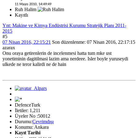
11 Mayıs 2010, 14:49:49
Ruh Halim
Kayıtlı
Ynt: Makine ve Kimya Endüstrisi Kurumu Stratejik Planı 2011-
2015
#5
07 Nisan 2016, 22:15:21
Son düzenlenme
: 07 Nisan 2016, 22:17:15
azarax
Onu oraya getirenlerin de incelenmesi hatta tum mke ust
yonetiminin dagitilmasi lazim ama nerdeee. Isler boyle yuruseydi
ulkede ne teror kalirdi ne de hain
DefenceTurk
İletiler: 1,211
Üyeler No :50012
Durumu:
Çevrimdışı
Konumu: Ankara
Kayıt Tarihi