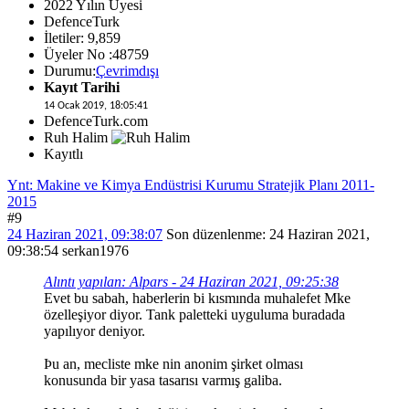
2022 Yılın Üyesi
DefenceTurk
İletiler: 9,859
Üyeler No :48759
Durumu:
Çevrimdışı
Kayıt Tarihi
14 Ocak 2019, 18:05:41
DefenceTurk.com
Ruh Halim
Kayıtlı
Ynt: Makine ve Kimya Endüstrisi Kurumu Stratejik Planı 2011-
2015
#9
24 Haziran 2021, 09:38:07
Son düzenlenme
: 24 Haziran 2021,
09:38:54 serkan1976
Alıntı yapılan: Alpars - 24 Haziran 2021, 09:25:38
Evet bu sabah, haberlerin bi kısmında muhalefet Mke
özelleşiyor diyor. Tank paletteki uyguluma buradada
yapılıyor deniyor.
Þu an, mecliste mke nin anonim şirket olması
konusunda bir yasa tasarısı varmış galiba.