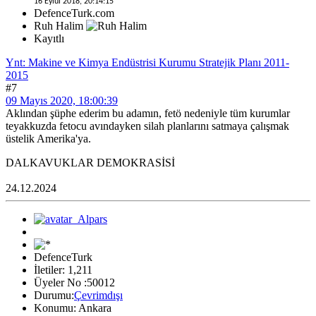
16 Eylül 2018, 20:14:15
DefenceTurk.com
Ruh Halim
Kayıtlı
Ynt: Makine ve Kimya Endüstrisi Kurumu Stratejik Planı 2011-
2015
#7
09 Mayıs 2020, 18:00:39
Aklından şüphe ederim bu adamın, fetö nedeniyle tüm kurumlar
teyakkuzda fetocu avındayken silah planlarını satmaya çalışmak
üstelik Amerika'ya.
DALKAVUKLAR DEMOKRASİSİ
24.12.2024
DefenceTurk
İletiler: 1,211
Üyeler No :50012
Durumu:
Çevrimdışı
Konumu: Ankara