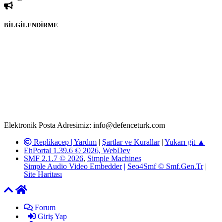
BİLGİLENDİRME
Rom ve medya haber sitesi olarak hizmet veren
www.defenceturk.com'
da, 5651 Sayılı Kanunun 8. Maddesine ve
T.C.K'nın 125. Maddesine göre, yapılan gönderi (konu, yorum)
paylaşımlarının tüm sorumluluğu forum üyelerimize aittir.
defenceturk Forumuna iletilecek olan şikayetler, elektronik posta
adresimize gönderildikten en geç üç (3) iş günü içerisinde, ilgili
kanunlar ve yönetmelikler çerçevesinde tarafımızca incelenerek site
yöneticilerimiz tarafından gereken çalışmaların yapılmasının
ardından ilgili kişi ya da kuruma yazılı açıklama yapılacaktır.
Elektronik Posta Adresimiz: info@defenceturk.com
Replikacep |
Yardım
|
Şartlar ve Kurallar
|
Yukarı git ▲
EhPortal 1.39.6 © 2026, WebDev
SMF 2.1.7 © 2026
,
Simple Machines
Simple Audio Video Embedder
|
Seo4Smf © Smf.Gen.Tr
|
Site Haritası
Forum
Giriş Yap