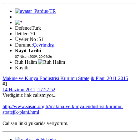
DefenceTurk
İletiler: 70
Üyeler No :51
Durumu:
Çevrimdışı
Kayıt Tarihi
07 Nisan 2009, 20:09:26
Ruh Halim
Kayıtlı
Makine ve Kimya Endüstrisi Kurumu Stratejik Planı 2011-2015
#1
14 Haziran 2011, 17:57:52
Verdiginiz link calismiyor...
http://www.sasad.org.tr/makina-ve-kimya-endustrisi-kurumu-
stratejik-plani.html
Calisan linki yukarida veriyorum.