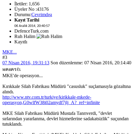
İletiler: 1,656
Üyeler No :43176
Durumu:
Çevrimdışı
Kayıt Tarihi
06 Aralık 2014, 20:40:57
DefenceTurk.com
Ruh Halim
Kayıtlı
MKE...
#3
07 Nisan 2016, 19:31:13
Son düzenlenme
: 07 Nisan 2016, 20:14:40
мคяครℓเ
MKE'de operasyon...
Kırıkkale Silah Fabrikası Müdürü "casusluk" suçlamasıyla gözaltına
alındı.
http://www.ntv.com.tr/turkiye/kirikkale-mkede-
operasyon,G0wlfW38i02amydf7jlj_A?_ref=infinite
MKE Silah Fabrikası Müdürü Mustafa Tanrıverdi, "devlet
sırlarından yararlanma, devlet hizmetlerine sadakatsizlik" suçundan
tutuklandı.