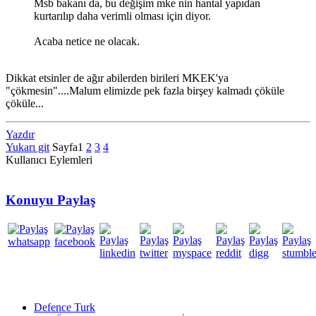
Msb bakanı da, bu değişim mke nin hantal yapıdan
kurtarılıp daha verimli olması için diyor.
Acaba netice ne olacak.
Dikkat etsinler de ağır abilerden birileri MKEK'ya
"çökmesin"....Malum elimizde pek fazla birşey kalmadı çöküle
çöküle...
Yazdır
Yukarı git
Sayfa
1
2
3
4
Kullanıcı Eylemleri
Konuyu Paylaş
Defence Turk