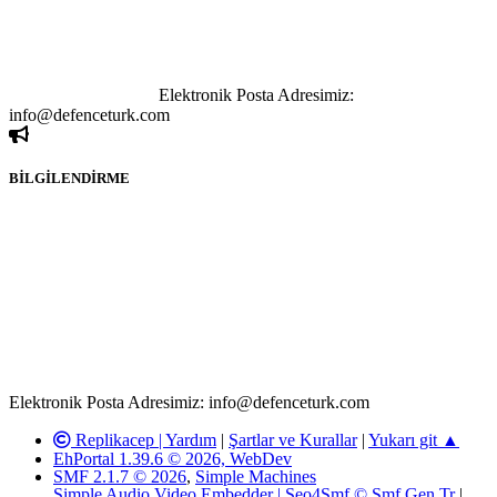
paylaşımı yasaktır. Forumumuzda izinsiz ve kaynak göstermeksizin
yapılan haber ve bilgi paylaşımlarından sadece eylemi gerçekleştiren
kişi sorumludur. Bu durumun mağduriyet yaratması hâlinde hak
sahibi olan kişi, kişiler ya da kurumların, bizlerle iletişime geçmesini
ivedilikle rica ederiz.
Elektronik Posta Adresimiz:
info@defenceturk.com
BİLGİLENDİRME
Rom ve medya haber sitesi olarak hizmet veren
www.defenceturk.com'
da, 5651 Sayılı Kanunun 8. Maddesine ve
T.C.K'nın 125. Maddesine göre, yapılan gönderi (konu, yorum)
paylaşımlarının tüm sorumluluğu forum üyelerimize aittir.
defenceturk Forumuna iletilecek olan şikayetler, elektronik posta
adresimize gönderildikten en geç üç (3) iş günü içerisinde, ilgili
kanunlar ve yönetmelikler çerçevesinde tarafımızca incelenerek site
yöneticilerimiz tarafından gereken çalışmaların yapılmasının
ardından ilgili kişi ya da kuruma yazılı açıklama yapılacaktır.
Elektronik Posta Adresimiz: info@defenceturk.com
Replikacep |
Yardım
|
Şartlar ve Kurallar
|
Yukarı git ▲
EhPortal 1.39.6 © 2026, WebDev
SMF 2.1.7 © 2026
,
Simple Machines
Simple Audio Video Embedder
|
Seo4Smf © Smf.Gen.Tr
|