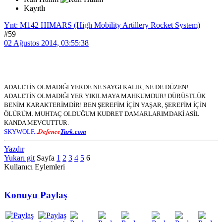
Kayıtlı
Ynt: M142 HIMARS (High Mobility Artillery Rocket System)
#59
02 Ağustos 2014, 03:55:38
ADALETİN OLMADIĞI YERDE NE SAYGI KALIR, NE DE DÜZEN!
ADALETİN OLMADIĞI YER YIKILMAYA MAHKUMDUR! DÜRÜSTLÜK
BENİM KARAKTERİMDİR! BEN ŞEREFİM İÇİN YAŞAR, ŞEREFİM İÇİN
ÖLÜRÜM. MUHTAÇ OLDUĞUM KUDRET DAMARLARIMDAKİ ASİL
KANDA MEVCUTTUR.
Defence
Turk.com
SKYWOLF...
Yazdır
Yukarı git
Sayfa
1
2
3
4
5
6
Kullanıcı Eylemleri
Konuyu Paylaş