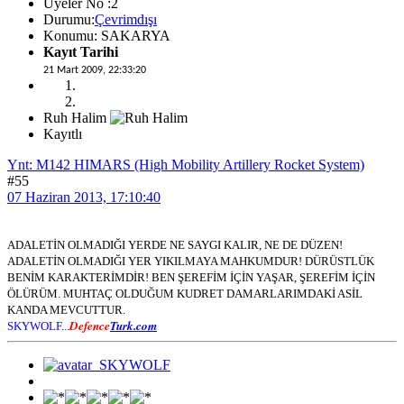
Üyeler No :2
Durumu:
Çevrimdışı
Konumu: SAKARYA
Kayıt Tarihi
21 Mart 2009, 22:33:20
Ruh Halim
Kayıtlı
Ynt: M142 HIMARS (High Mobility Artillery Rocket System)
#55
07 Haziran 2013, 17:10:40
ADALETİN OLMADIĞI YERDE NE SAYGI KALIR, NE DE DÜZEN!
ADALETİN OLMADIĞI YER YIKILMAYA MAHKUMDUR! DÜRÜSTLÜK
BENİM KARAKTERİMDİR! BEN ŞEREFİM İÇİN YAŞAR, ŞEREFİM İÇİN
ÖLÜRÜM. MUHTAÇ OLDUĞUM KUDRET DAMARLARIMDAKİ ASİL
KANDA MEVCUTTUR.
Defence
Turk.com
SKYWOLF...