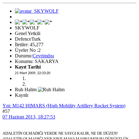
SKYWOLF
Genel Yetkili
DefenceTurk
İletiler: 45,277
Üyeler No :2
Durumu:
Çevrimdışı
Konumu: SAKARYA
Kayıt Tarihi
21 Mart 2009, 22:33:20
Ruh Halim
Kayıtlı
Ynt: M142 HIMARS (High Mobility Artillery Rocket System)
#57
07 Haziran 2013, 18:27:53
ADALETİN OLMADIĞI YERDE NE SAYGI KALIR, NE DE DÜZEN!
ADALETİN OLMADIĞI YER YIKILMAYA MAHKUMDUR! DÜRÜSTLÜK