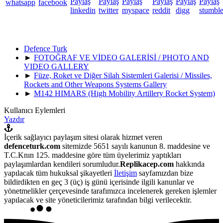
Defence Turk
►
FOTOĞRAF VE VİDEO GALERİSİ / PHOTO AND
VIDEO GALLERY
►
Füze, Roket ve Diğer Silah Sistemleri Galerisi / Missiles,
Rockets and Other Weapons Systems Gallery
►
M142 HIMARS (High Mobility Artillery Rocket System)
Kullanıcı Eylemleri
Yazdır
İçerik sağlayıcı paylaşım sitesi olarak hizmet veren
defenceturk.com
sitemizde 5651 sayılı kanunun 8. maddesine ve
T.C.Knın 125. maddesine göre tüm üyelerimiz yaptıkları
paylaşımlardan kendileri sorumludur.
Replikacep.com
hakkında
yapılacak tüm hukuksal şikayetleri
İletişim
sayfamızdan bize
bildirdikten en geç 3 (üç) iş günü içerisinde ilgili kanunlar ve
yönetmelikler çerçevesinde tarafımızca incelenerek gereken işlemler
yapılacak ve site yöneticilerimiz tarafından bilgi verilecektir.