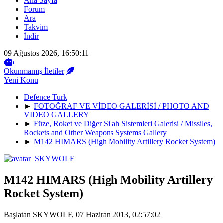
Ana Sayfa
Forum
Ara
Takvim
İndir
09 Ağustos 2026, 16:50:11
Okunmamış İletiler
Yeni Konu
Defence Turk
►
FOTOĞRAF VE VİDEO GALERİSİ / PHOTO AND
VIDEO GALLERY
►
Füze, Roket ve Diğer Silah Sistemleri Galerisi / Missiles,
Rockets and Other Weapons Systems Gallery
►
M142 HIMARS (High Mobility Artillery Rocket System)
M142 HIMARS (High Mobility Artillery
Rocket System)
Başlatan SKYWOLF, 07 Haziran 2013, 02:57:02