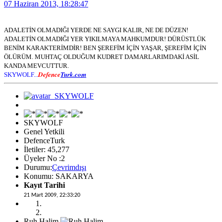
07 Haziran 2013, 18:28:47
ADALETİN OLMADIĞI YERDE NE SAYGI KALIR, NE DE DÜZEN!
ADALETİN OLMADIĞI YER YIKILMAYA MAHKUMDUR! DÜRÜSTLÜK
BENİM KARAKTERİMDİR! BEN ŞEREFİM İÇİN YAŞAR, ŞEREFİM İÇİN
ÖLÜRÜM. MUHTAÇ OLDUĞUM KUDRET DAMARLARIMDAKİ ASİL
KANDA MEVCUTTUR.
Defence
Turk.com
SKYWOLF...
SKYWOLF
Genel Yetkili
DefenceTurk
İletiler: 45,277
Üyeler No :2
Durumu:
Çevrimdışı
Konumu: SAKARYA
Kayıt Tarihi
21 Mart 2009, 22:33:20
Ruh Halim