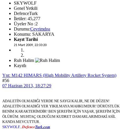
SKYWOLF
Genel Yetkili
DefenceTurk
İletiler: 45,277
Üyeler No :2
Durumu:
Çevrimdışı
Konumu: SAKARYA
Kayıt Tarihi
21 Mart 2009, 22:33:20
Ruh Halim
Kayıtlı
Ynt: M142 HIMARS (High Mobility Artillery Rocket System)
#56
07 Haziran 2013, 18:27:29
ADALETİN OLMADIĞI YERDE NE SAYGI KALIR, NE DE DÜZEN!
ADALETİN OLMADIĞI YER YIKILMAYA MAHKUMDUR! DÜRÜSTLÜK
BENİM KARAKTERİMDİR! BEN ŞEREFİM İÇİN YAŞAR, ŞEREFİM İÇİN
ÖLÜRÜM. MUHTAÇ OLDUĞUM KUDRET DAMARLARIMDAKİ ASİL
KANDA MEVCUTTUR.
Defence
Turk.com
SKYWOLF...