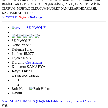
BENİM KARAKTERİMDİR! BEN ŞEREFİM İÇİN YAŞAR, ŞEREFİM İÇİN
ÖLÜRÜM. MUHTAÇ OLDUĞUM KUDRET DAMARLARIMDAKİ ASİL
KANDA MEVCUTTUR.
Defence
Turk.com
SKYWOLF...
SKYWOLF
Genel Yetkili
DefenceTurk
İletiler: 45,277
Üyeler No :2
Durumu:
Çevrimdışı
Konumu: SAKARYA
Kayıt Tarihi
21 Mart 2009, 22:33:20
Ruh Halim
Kayıtlı
Ynt: M142 HIMARS (High Mobility Artillery Rocket System)
#58