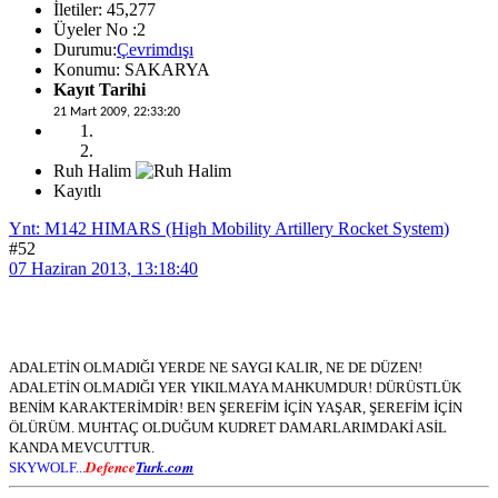
İletiler: 45,277
Üyeler No :2
Durumu:
Çevrimdışı
Konumu: SAKARYA
Kayıt Tarihi
21 Mart 2009, 22:33:20
Ruh Halim
Kayıtlı
Ynt: M142 HIMARS (High Mobility Artillery Rocket System)
#52
07 Haziran 2013, 13:18:40
ADALETİN OLMADIĞI YERDE NE SAYGI KALIR, NE DE DÜZEN!
ADALETİN OLMADIĞI YER YIKILMAYA MAHKUMDUR! DÜRÜSTLÜK
BENİM KARAKTERİMDİR! BEN ŞEREFİM İÇİN YAŞAR, ŞEREFİM İÇİN
ÖLÜRÜM. MUHTAÇ OLDUĞUM KUDRET DAMARLARIMDAKİ ASİL
KANDA MEVCUTTUR.
Defence
Turk.com
SKYWOLF...