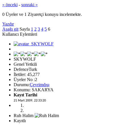
« önceki
-
sonraki »
0 Üyeler ve 1 Ziyaretçi konuyu incelemekte.
Yazdır
Aşağı git
Sayfa
1
2
3
4
5
6
Kullanıcı Eylemleri
SKYWOLF
Genel Yetkili
DefenceTurk
İletiler: 45,277
Üyeler No :2
Durumu:
Çevrimdışı
Konumu: SAKARYA
Kayıt Tarihi
21 Mart 2009, 22:33:20
Ruh Halim
Kayıtlı