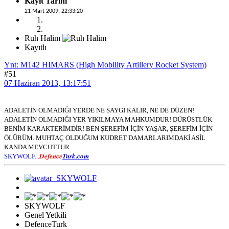
Kayıt Tarihi
21 Mart 2009, 22:33:20
Ruh Halim
Kayıtlı
Ynt: M142 HIMARS (High Mobility Artillery Rocket System)
#51
07 Haziran 2013, 13:17:51
ADALETİN OLMADIĞI YERDE NE SAYGI KALIR, NE DE DÜZEN!
ADALETİN OLMADIĞI YER YIKILMAYA MAHKUMDUR! DÜRÜSTLÜK
BENİM KARAKTERİMDİR! BEN ŞEREFİM İÇİN YAŞAR, ŞEREFİM İÇİN
ÖLÜRÜM. MUHTAÇ OLDUĞUM KUDRET DAMARLARIMDAKİ ASİL
KANDA MEVCUTTUR.
Defence
Turk.com
SKYWOLF...
SKYWOLF
Genel Yetkili
DefenceTurk