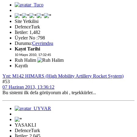
Site Yetkilisi
DefenceTurk
İletiler: 1,482
Üyeler No :798
Durumu:
Çevrimdışı
Kayıt Tarihi
10 Mayıs 2010, 17:32:45
Ruh Halim
Kayıtlı
Ynt: M142 HIMARS (High Mobility Artillery Rocket System)
#53
07 Haziran 2013, 13:36:12
Bu sistemi ilk defa görüyorum abi , teşekkürler...
YASAKLI
DefenceTurk
İletiler: 2,045