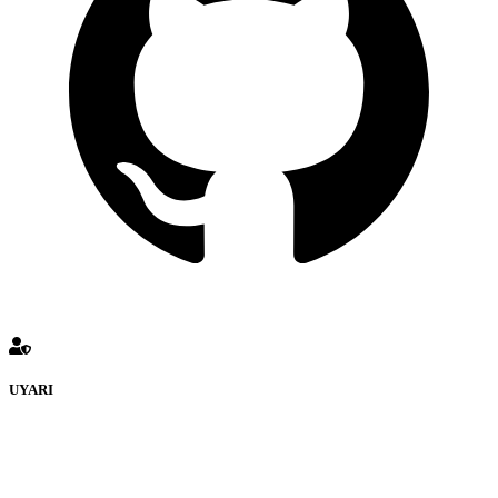
UYARI
defenceturk Forumuna eklenen ve farklı sitelere yönlendiren
bağlantı adreslerinden (linklerden) www.defenceturk.com sorumlu
tutulamaz. İnternet sitemizde, kaynak ya da bağlantı adresi(link)
göstermeksizin izinsiz bir şekilde yapılan her türlü haber ve bilgi