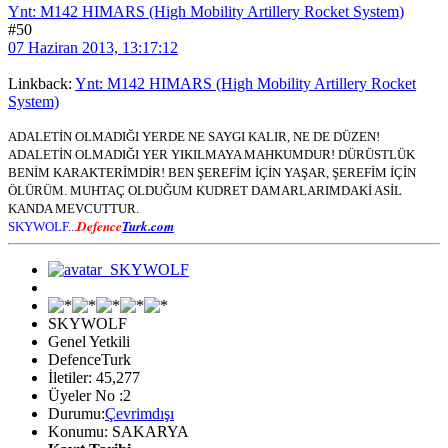
Ynt: M142 HIMARS (High Mobility Artillery Rocket System)
#50
07 Haziran 2013, 13:17:12
Linkback:
Ynt: M142 HIMARS (High Mobility Artillery Rocket
System)
ADALETİN OLMADIĞI YERDE NE SAYGI KALIR, NE DE DÜZEN!
ADALETİN OLMADIĞI YER YIKILMAYA MAHKUMDUR! DÜRÜSTLÜK
BENİM KARAKTERİMDİR! BEN ŞEREFİM İÇİN YAŞAR, ŞEREFİM İÇİN
ÖLÜRÜM. MUHTAÇ OLDUĞUM KUDRET DAMARLARIMDAKİ ASİL
KANDA MEVCUTTUR.
Defence
Turk.com
SKYWOLF...
SKYWOLF
Genel Yetkili
DefenceTurk
İletiler: 45,277
Üyeler No :2
Durumu:
Çevrimdışı
Konumu: SAKARYA