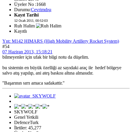
Üyeler No :1668
Durumu:
Çevrimdışı
Kayıt Tarihi
12 Ocak 2011, 00:52:03
Ruh Halim
Kayıtlı
Ynt: M142 HIMARS (High Mobility Artillery Rocket System)
#54
07 Haziran 2013, 15:18:21
bilmeyenler için ufak bir bilgi notu da düşelim.
bu sistemin en büyük özelliği az sayıdaki araç ile hedef bölgeye
salvo atış yapılıp, ani ateş baskısı altına almasıdır.
''Başarının sırrı amaca sadakattir.''
SKYWOLF
Genel Yetkili
DefenceTurk
İletiler: 45,277