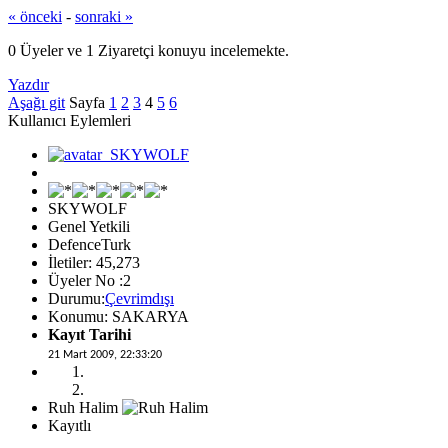
« önceki
-
sonraki »
0 Üyeler ve 1 Ziyaretçi konuyu incelemekte.
Yazdır
Aşağı git
Sayfa
1
2
3
4
5
6
Kullanıcı Eylemleri
SKYWOLF
Genel Yetkili
DefenceTurk
İletiler: 45,273
Üyeler No :2
Durumu:
Çevrimdışı
Konumu: SAKARYA
Kayıt Tarihi
21 Mart 2009, 22:33:20
Ruh Halim
Kayıtlı