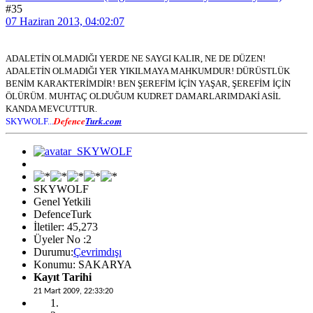
#35
07 Haziran 2013, 04:02:07
ADALETİN OLMADIĞI YERDE NE SAYGI KALIR, NE DE DÜZEN!
ADALETİN OLMADIĞI YER YIKILMAYA MAHKUMDUR! DÜRÜSTLÜK
BENİM KARAKTERİMDİR! BEN ŞEREFİM İÇİN YAŞAR, ŞEREFİM İÇİN
ÖLÜRÜM. MUHTAÇ OLDUĞUM KUDRET DAMARLARIMDAKİ ASİL
KANDA MEVCUTTUR.
Defence
Turk.com
SKYWOLF...
SKYWOLF
Genel Yetkili
DefenceTurk
İletiler: 45,273
Üyeler No :2
Durumu:
Çevrimdışı
Konumu: SAKARYA
Kayıt Tarihi
21 Mart 2009, 22:33:20