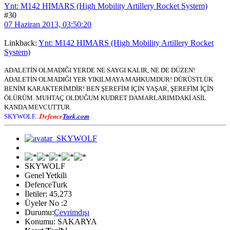
Ynt: M142 HIMARS (High Mobility Artillery Rocket System)
#30
07 Haziran 2013, 03:50:20
Linkback:
Ynt: M142 HIMARS (High Mobility Artillery Rocket
System)
ADALETİN OLMADIĞI YERDE NE SAYGI KALIR, NE DE DÜZEN!
ADALETİN OLMADIĞI YER YIKILMAYA MAHKUMDUR! DÜRÜSTLÜK
BENİM KARAKTERİMDİR! BEN ŞEREFİM İÇİN YAŞAR, ŞEREFİM İÇİN
ÖLÜRÜM. MUHTAÇ OLDUĞUM KUDRET DAMARLARIMDAKİ ASİL
KANDA MEVCUTTUR.
Defence
Turk.com
SKYWOLF...
SKYWOLF
Genel Yetkili
DefenceTurk
İletiler: 45,273
Üyeler No :2
Durumu:
Çevrimdışı
Konumu: SAKARYA