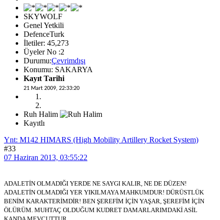
SKYWOLF
Genel Yetkili
DefenceTurk
İletiler: 45,273
Üyeler No :2
Durumu:
Çevrimdışı
Konumu: SAKARYA
Kayıt Tarihi
21 Mart 2009, 22:33:20
Ruh Halim
Kayıtlı
Ynt: M142 HIMARS (High Mobility Artillery Rocket System)
#33
07 Haziran 2013, 03:55:22
ADALETİN OLMADIĞI YERDE NE SAYGI KALIR, NE DE DÜZEN!
ADALETİN OLMADIĞI YER YIKILMAYA MAHKUMDUR! DÜRÜSTLÜK
BENİM KARAKTERİMDİR! BEN ŞEREFİM İÇİN YAŞAR, ŞEREFİM İÇİN
ÖLÜRÜM. MUHTAÇ OLDUĞUM KUDRET DAMARLARIMDAKİ ASİL
KANDA MEVCUTTUR.