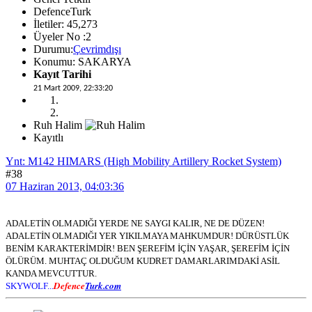
DefenceTurk
İletiler: 45,273
Üyeler No :2
Durumu:
Çevrimdışı
Konumu: SAKARYA
Kayıt Tarihi
21 Mart 2009, 22:33:20
Ruh Halim
Kayıtlı
Ynt: M142 HIMARS (High Mobility Artillery Rocket System)
#38
07 Haziran 2013, 04:03:36
ADALETİN OLMADIĞI YERDE NE SAYGI KALIR, NE DE DÜZEN!
ADALETİN OLMADIĞI YER YIKILMAYA MAHKUMDUR! DÜRÜSTLÜK
BENİM KARAKTERİMDİR! BEN ŞEREFİM İÇİN YAŞAR, ŞEREFİM İÇİN
ÖLÜRÜM. MUHTAÇ OLDUĞUM KUDRET DAMARLARIMDAKİ ASİL
KANDA MEVCUTTUR.
Defence
Turk.com
SKYWOLF...