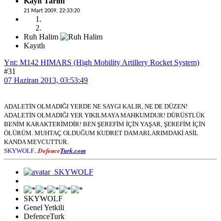
Kayıt Tarihi
21 Mart 2009, 22:33:20
Ruh Halim
Kayıtlı
Ynt: M142 HIMARS (High Mobility Artillery Rocket System)
#31
07 Haziran 2013, 03:53:49
ADALETİN OLMADIĞI YERDE NE SAYGI KALIR, NE DE DÜZEN!
ADALETİN OLMADIĞI YER YIKILMAYA MAHKUMDUR! DÜRÜSTLÜK
BENİM KARAKTERİMDİR! BEN ŞEREFİM İÇİN YAŞAR, ŞEREFİM İÇİN
ÖLÜRÜM. MUHTAÇ OLDUĞUM KUDRET DAMARLARIMDAKİ ASİL
KANDA MEVCUTTUR.
Defence
Turk.com
SKYWOLF...
SKYWOLF
Genel Yetkili
DefenceTurk