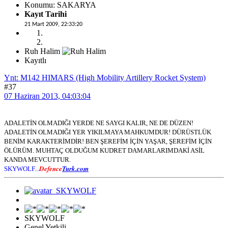
Konumu: SAKARYA
Kayıt Tarihi
21 Mart 2009, 22:33:20
Ruh Halim
Kayıtlı
Ynt: M142 HIMARS (High Mobility Artillery Rocket System)
#37
07 Haziran 2013, 04:03:04
ADALETİN OLMADIĞI YERDE NE SAYGI KALIR, NE DE DÜZEN!
ADALETİN OLMADIĞI YER YIKILMAYA MAHKUMDUR! DÜRÜSTLÜK
BENİM KARAKTERİMDİR! BEN ŞEREFİM İÇİN YAŞAR, ŞEREFİM İÇİN
ÖLÜRÜM. MUHTAÇ OLDUĞUM KUDRET DAMARLARIMDAKİ ASİL
KANDA MEVCUTTUR.
Defence
Turk.com
SKYWOLF...
SKYWOLF
Genel Yetkili