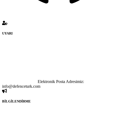
UYARI
defenceturk Forumuna eklenen ve farklı sitelere yönlendiren
bağlantı adreslerinden (linklerden) www.defenceturk.com sorumlu
tutulamaz. İnternet sitemizde, kaynak ya da bağlantı adresi(link)
göstermeksizin izinsiz bir şekilde yapılan her türlü haber ve bilgi
paylaşımı yasaktır. Forumumuzda izinsiz ve kaynak göstermeksizin
yapılan haber ve bilgi paylaşımlarından sadece eylemi gerçekleştiren
kişi sorumludur. Bu durumun mağduriyet yaratması hâlinde hak
sahibi olan kişi, kişiler ya da kurumların, bizlerle iletişime geçmesini
ivedilikle rica ederiz.
Elektronik Posta Adresimiz:
info@defenceturk.com
BİLGİLENDİRME
Rom ve medya haber sitesi olarak hizmet veren
www.defenceturk.com'
da, 5651 Sayılı Kanunun 8. Maddesine ve