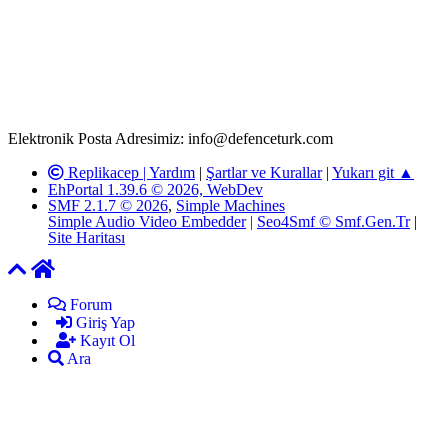
T.C.K'nın 125. Maddesine göre, yapılan gönderi (konu, yorum)
paylaşımlarının tüm sorumluluğu forum üyelerimize aittir.
defenceturk Forumuna iletilecek olan şikayetler, elektronik posta
adresimize gönderildikten en geç üç (3) iş günü içerisinde, ilgili
kanunlar ve yönetmelikler çerçevesinde tarafımızca incelenerek site
yöneticilerimiz tarafından gereken çalışmaların yapılmasının
ardından ilgili kişi ya da kuruma yazılı açıklama yapılacaktır.
Elektronik Posta Adresimiz: info@defenceturk.com
Replikacep |
Yardım
|
Şartlar ve Kurallar
|
Yukarı git ▲
EhPortal 1.39.6 © 2026, WebDev
SMF 2.1.7 © 2026
,
Simple Machines
Simple Audio Video Embedder
|
Seo4Smf © Smf.Gen.Tr
|
Site Haritası
Forum
Giriş Yap
Kayıt Ol
Ara