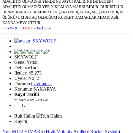
ADALETİN OLMADIĞI YERDE NE SAYGI KALIR, NE DE DÜZEN!
ADALETİN OLMADIĞI YER YIKILMAYA MAHKUMDUR! DÜRÜSTLÜK
BENİM KARAKTERİMDİR! BEN ŞEREFİM İÇİN YAŞAR, ŞEREFİM İÇİN
ÖLÜRÜM. MUHTAÇ OLDUĞUM KUDRET DAMARLARIMDAKİ ASİL
KANDA MEVCUTTUR.
Defence
Turk.com
SKYWOLF...
SKYWOLF
Genel Yetkili
DefenceTurk
İletiler: 45,273
Üyeler No :2
Durumu:
Çevrimdışı
Konumu: SAKARYA
Kayıt Tarihi
21 Mart 2009, 22:33:20
Ruh Halim
Kayıtlı
Ynt: M142 HIMARS (High Mobility Artillery Rocket System)