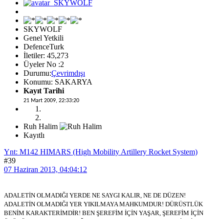
SKYWOLF
Genel Yetkili
DefenceTurk
İletiler: 45,273
Üyeler No :2
Durumu:
Çevrimdışı
Konumu: SAKARYA
Kayıt Tarihi
21 Mart 2009, 22:33:20
Ruh Halim
Kayıtlı
Ynt: M142 HIMARS (High Mobility Artillery Rocket System)
#39
07 Haziran 2013, 04:04:12
ADALETİN OLMADIĞI YERDE NE SAYGI KALIR, NE DE DÜZEN!
ADALETİN OLMADIĞI YER YIKILMAYA MAHKUMDUR! DÜRÜSTLÜK
BENİM KARAKTERİMDİR! BEN ŞEREFİM İÇİN YAŞAR, ŞEREFİM İÇİN