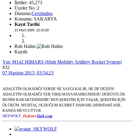
İletiler: 45,273
Üyeler No :2
Durumu:
Çevrimdışı
Konumu: SAKARYA
Kayıt Tarihi
21 Mart 2009, 22:33:20
Ruh Halim
Kayıtlı
Ynt: M142 HIMARS (High Mobility Artillery Rocket System)
#32
07 Haziran 2013, 03:54:23
ADALETİN OLMADIĞI YERDE NE SAYGI KALIR, NE DE DÜZEN!
ADALETİN OLMADIĞI YER YIKILMAYA MAHKUMDUR! DÜRÜSTLÜK
BENİM KARAKTERİMDİR! BEN ŞEREFİM İÇİN YAŞAR, ŞEREFİM İÇİN
ÖLÜRÜM. MUHTAÇ OLDUĞUM KUDRET DAMARLARIMDAKİ ASİL
KANDA MEVCUTTUR.
Defence
Turk.com
SKYWOLF...