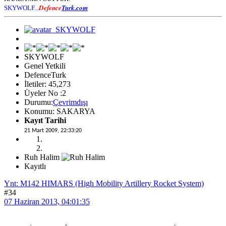
Defence
Turk.com
SKYWOLF...
SKYWOLF
Genel Yetkili
DefenceTurk
İletiler: 45,273
Üyeler No :2
Durumu:
Çevrimdışı
Konumu: SAKARYA
Kayıt Tarihi
21 Mart 2009, 22:33:20
Ruh Halim
Kayıtlı
Ynt: M142 HIMARS (High Mobility Artillery Rocket System)
#34
07 Haziran 2013, 04:01:35