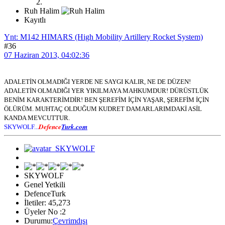
Ruh Halim
Kayıtlı
Ynt: M142 HIMARS (High Mobility Artillery Rocket System)
#36
07 Haziran 2013, 04:02:36
ADALETİN OLMADIĞI YERDE NE SAYGI KALIR, NE DE DÜZEN!
ADALETİN OLMADIĞI YER YIKILMAYA MAHKUMDUR! DÜRÜSTLÜK
BENİM KARAKTERİMDİR! BEN ŞEREFİM İÇİN YAŞAR, ŞEREFİM İÇİN
ÖLÜRÜM. MUHTAÇ OLDUĞUM KUDRET DAMARLARIMDAKİ ASİL
KANDA MEVCUTTUR.
Defence
Turk.com
SKYWOLF...
SKYWOLF
Genel Yetkili
DefenceTurk
İletiler: 45,273
Üyeler No :2
Durumu:
Çevrimdışı