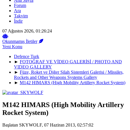
Ana Sayfa
Forum
Ara
Takvim
İndir
07 Ağustos 2026, 01:26:24
Okunmamış İletiler
Yeni Konu
Defence Turk
►
FOTOĞRAF VE VİDEO GALERİSİ / PHOTO AND
VIDEO GALLERY
►
Füze, Roket ve Diğer Silah Sistemleri Galerisi / Missiles,
Rockets and Other Weapons Systems Gallery
►
M142 HIMARS (High Mobility Artillery Rocket System)
M142 HIMARS (High Mobility Artillery
Rocket System)
Başlatan SKYWOLF, 07 Haziran 2013, 02:57:02