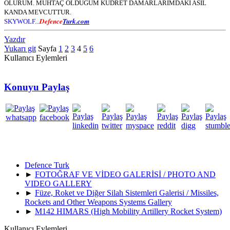
ÖLÜRÜM. MUHTAÇ OLDUĞUM KUDRET DAMARLARIMDAKİ ASİL
KANDA MEVCUTTUR.
Defence
Turk.com
SKYWOLF...
Yazdır
Yukarı git
Sayfa
1
2
3
4
5
6
Kullanıcı Eylemleri
Konuyu Paylaş
Defence Turk
►
FOTOĞRAF VE VİDEO GALERİSİ / PHOTO AND
VIDEO GALLERY
►
Füze, Roket ve Diğer Silah Sistemleri Galerisi / Missiles,
Rockets and Other Weapons Systems Gallery
►
M142 HIMARS (High Mobility Artillery Rocket System)
Kullanıcı Eylemleri