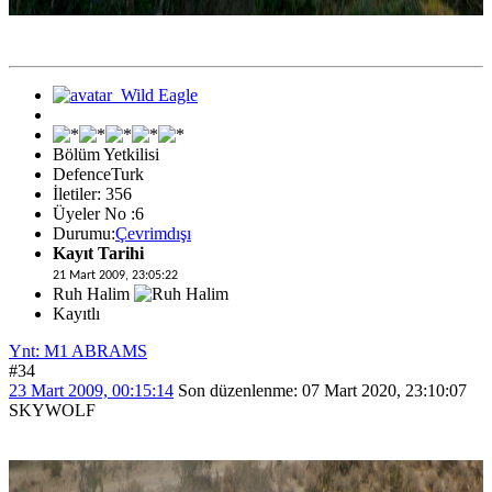
Bölüm Yetkilisi
DefenceTurk
İletiler: 356
Üyeler No :6
Durumu:
Çevrimdışı
Kayıt Tarihi
21 Mart 2009, 23:05:22
Ruh Halim
Kayıtlı
Ynt: M1 ABRAMS
#34
23 Mart 2009, 00:15:14
Son düzenlenme
: 07 Mart 2020, 23:10:07
SKYWOLF