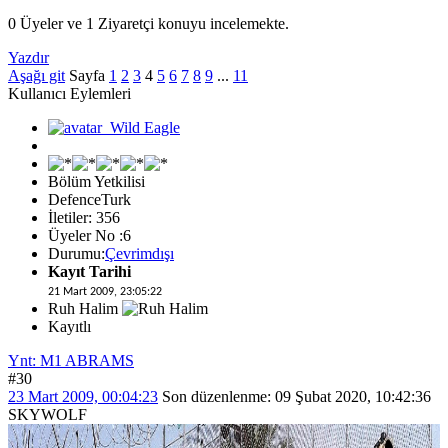
0 Üyeler ve 1 Ziyaretçi konuyu incelemekte.
Yazdır
Aşağı git
Sayfa
1
2
3
4
5
6
7
8
9
...
11
Kullanıcı Eylemleri
Bölüm Yetkilisi
DefenceTurk
İletiler: 356
Üyeler No :6
Durumu:
Çevrimdışı
Kayıt Tarihi
21 Mart 2009, 23:05:22
Ruh Halim
Kayıtlı
Ynt: M1 ABRAMS
#30
23 Mart 2009, 00:04:23
Son düzenlenme
: 09 Şubat 2020, 10:42:36
SKYWOLF