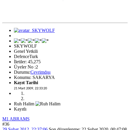
SKYWOLF
Genel Yetkili
DefenceTurk
İletiler: 45,275
Üyeler No :2
Durumu:
Çevrimdışı
Konumu: SAKARYA
Kayıt Tarihi
21 Mart 2009, 22:33:20
Ruh Halim
Kayıtlı
M1 ABRAMS
#36
29 Şubat 2012, 22:37:06
Son düzenlenme
: 22 Şubat 2020, 00:47:08