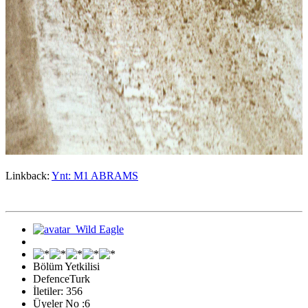
Linkback:
Ynt: M1 ABRAMS
Bölüm Yetkilisi
DefenceTurk
İletiler: 356
Üyeler No :6