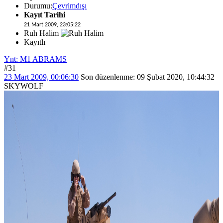
Durumu:
Çevrimdışı
Kayıt Tarihi
21 Mart 2009, 23:05:22
Ruh Halim
Kayıtlı
Ynt: M1 ABRAMS
#31
23 Mart 2009, 00:06:30
Son düzenlenme
: 09 Şubat 2020, 10:44:32
SKYWOLF