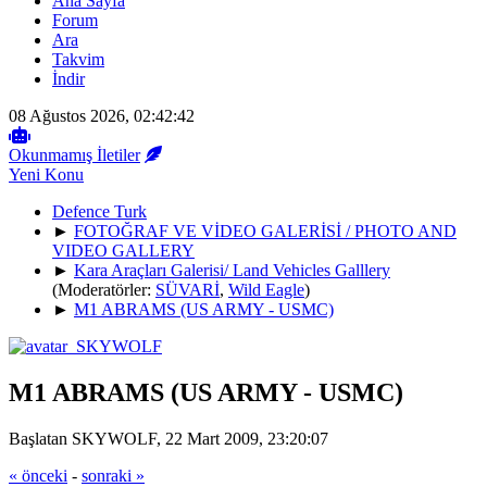
Ana Sayfa
Forum
Ara
Takvim
İndir
08 Ağustos 2026, 02:42:42
Okunmamış İletiler
Yeni Konu
Defence Turk
►
FOTOĞRAF VE VİDEO GALERİSİ / PHOTO AND
VIDEO GALLERY
►
Kara Araçları Galerisi/ Land Vehicles Galllery
(Moderatörler:
SÜVARİ
,
Wild Eagle
)
►
M1 ABRAMS (US ARMY - USMC)
M1 ABRAMS (US ARMY - USMC)
Başlatan SKYWOLF, 22 Mart 2009, 23:20:07
« önceki
-
sonraki »