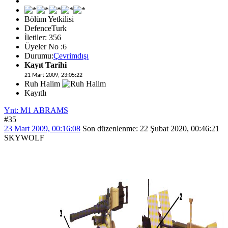
Bölüm Yetkilisi
DefenceTurk
İletiler: 356
Üyeler No :6
Durumu:
Çevrimdışı
Kayıt Tarihi
21 Mart 2009, 23:05:22
Ruh Halim
Kayıtlı
Ynt: M1 ABRAMS
#35
23 Mart 2009, 00:16:08
Son düzenlenme
: 22 Şubat 2020, 00:46:21
SKYWOLF