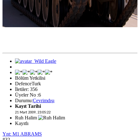
Bölüm Yetkilisi
DefenceTurk
İletiler: 356
Üyeler No :6
Durumu:
Çevrimdışı
Kayıt Tarihi
21 Mart 2009, 23:05:22
Ruh Halim
Kayıtlı
Ynt: M1 ABRAMS
#32