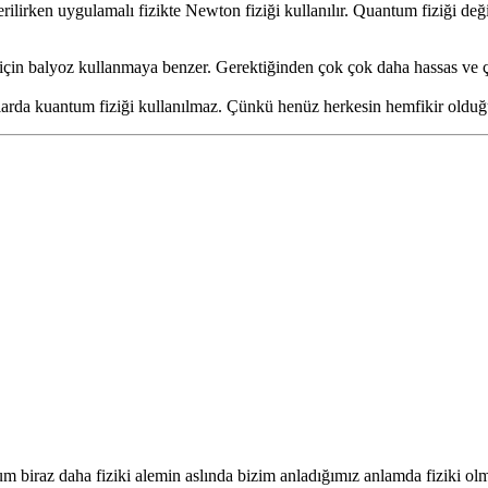
ilirken uygulamalı fizikte Newton fiziği kullanılır. Quantum fiziği deği
k için balyoz kullanmaya benzer. Gerektiğinden çok çok daha hassas ve
rda kuantum fiziği kullanılmaz. Çünkü henüz herkesin hemfikir olduğu 
m biraz daha fiziki alemin aslında bizim anladığımız anlamda fiziki olma