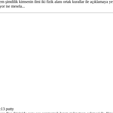
m şimdilik kimsenin ilmi iki fizik alanı ortak kurallar ile açıklamaya ye
or ise mesela...
:13 putty