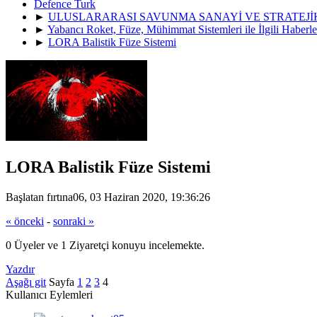
Defence Turk
►
ULUSLARARASI SAVUNMA SANAYİ VE STRATEJ
►
Yabancı Roket, Füze, Mühimmat Sistemleri ile İlgili Haberle
►
LORA Balistik Füze Sistemi
LORA Balistik Füze Sistemi
Başlatan fırtına06, 03 Haziran 2020, 19:36:26
« önceki
-
sonraki »
0 Üyeler ve 1 Ziyaretçi konuyu incelemekte.
Yazdır
Aşağı git
Sayfa
1
2
3
4
Kullanıcı Eylemleri