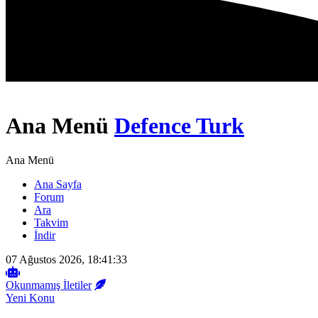
Ana Menü
Defence Turk
Ana Menü
Ana Sayfa
Forum
Ara
Takvim
İndir
07 Ağustos 2026, 18:41:33
Okunmamış İletiler
Yeni Konu