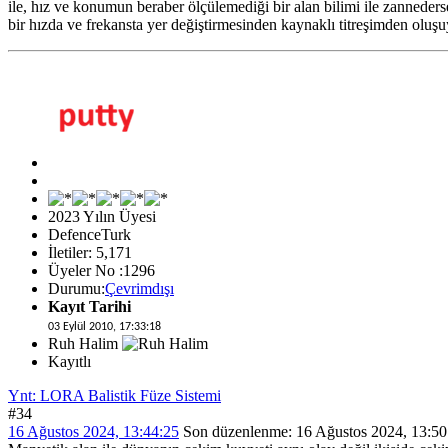
ile, hız ve konumun beraber ölçülemediği bir alan bilimi ile zannederse
bir hızda ve frekansta yer değiştirmesinden kaynaklı titreşimden oluşuy
2023 Yılın Üyesi
DefenceTurk
İletiler: 5,171
Üyeler No :1296
Durumu:
Çevrimdışı
Kayıt Tarihi
03 Eylül 2010, 17:33:18
Ruh Halim
Kayıtlı
Ynt: LORA Balistik Füze Sistemi
#34
16 Ağustos 2024, 13:44:25
Son düzenlenme
: 16 Ağustos 2024, 13:50