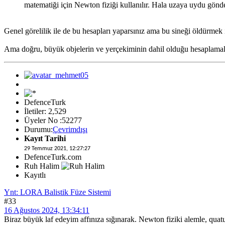
matematiği için Newton fiziği kullanılır. Hala uzaya uydu gönder
Genel görelilik ile de bu hesapları yaparsınız ama bu sineği öldürme
Ama doğru, büyük objelerin ve yerçekiminin dahil olduğu hesaplamala
DefenceTurk
İletiler: 2,529
Üyeler No :52277
Durumu:
Çevrimdışı
Kayıt Tarihi
29 Temmuz 2021, 12:27:27
DefenceTurk.com
Ruh Halim
Kayıtlı
Ynt: LORA Balistik Füze Sistemi
#33
16 Ağustos 2024, 13:34:11
Biraz büyük laf edeyim affınıza sığınarak. Newton fiziki alemle, quatu