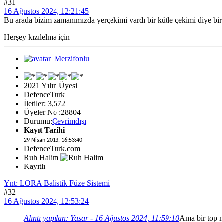
#31
16 Ağustos 2024, 12:21:45
Bu arada bizim zamanımızda yerçekimi vardı bir kütle çekimi diye bir
Herşey kızılelma için
2021 Yılın Üyesi
DefenceTurk
İletiler: 3,572
Üyeler No :28804
Durumu:
Çevrimdışı
Kayıt Tarihi
29 Nisan 2013, 16:53:40
DefenceTurk.com
Ruh Halim
Kayıtlı
Ynt: LORA Balistik Füze Sistemi
#32
16 Ağustos 2024, 12:53:24
Alıntı yapılan: Yasar - 16 Ağustos 2024, 11:59:10
Ama bir top m