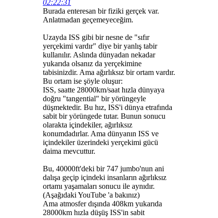
02:22:31
Burada enteresan bir fiziki gerçek var.
Anlatmadan geçemeyeceğim.
Uzayda ISS gibi bir nesne de "sıfır
yerçekimi vardır" diye bir yanlış tabir
kullanılır. Aslında dünyadan nekadar
yukarıda olsanız da yerçekimine
tabisinizdir. Ama ağırlıksız bir ortam vardır.
Bu ortam ise şöyle oluşur:
ISS, saatte 28000km/saat hızla dünyaya
doğru "tangential" bir yörüngeyle
düşmektedir. Bu hız, ISS'i dünya etrafında
sabit bir yörüngede tutar. Bunun sonucu
olarakta içindekiler, ağırlıksız
konumdadırlar. Ama dünyanın ISS ve
içindekiler üzerindeki yerçekimi gücü
daima mevcuttur.
Bu, 40000ft'deki bir 747 jumbo'nun ani
dalışa geçip içindeki insanların ağırlıksız
ortamı yaşamaları sonucu ile aynıdır.
(Aşağıdaki YouTube 'a bakınız)
Ama atmosfer dışında 408km yukarıda
28000km hızla düşüş ISS'in sabit