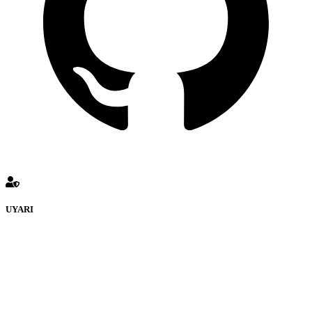
UYARI
defenceturk Forumuna eklenen ve farklı sitelere yönlendiren
bağlantı adreslerinden (linklerden) www.defenceturk.com sorumlu
tutulamaz. İnternet sitemizde, kaynak ya da bağlantı adresi(link)
göstermeksizin izinsiz bir şekilde yapılan her türlü haber ve bilgi
paylaşımı yasaktır. Forumumuzda izinsiz ve kaynak göstermeksizin
yapılan haber ve bilgi paylaşımlarından sadece eylemi gerçekleştiren
kişi sorumludur. Bu durumun mağduriyet yaratması hâlinde hak