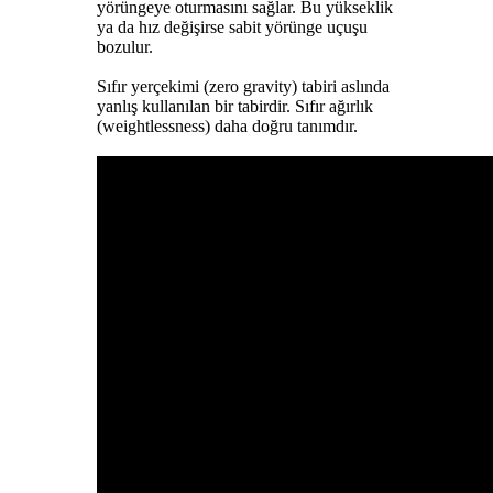
yörüngeye oturmasını sağlar. Bu yükseklik
ya da hız değişirse sabit yörünge uçuşu
bozulur.
Sıfır yerçekimi (zero gravity) tabiri aslında
yanlış kullanılan bir tabirdir. Sıfır ağırlık
(weightlessness) daha doğru tanımdır.