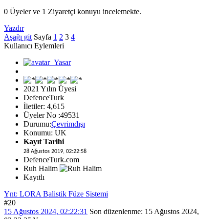
0 Üyeler ve 1 Ziyaretçi konuyu incelemekte.
Yazdır
Aşağı git
Sayfa
1
2
3
4
Kullanıcı Eylemleri
2021 Yılın Üyesi
DefenceTurk
İletiler: 4,615
Üyeler No :49531
Durumu:
Çevrimdışı
Konumu: UK
Kayıt Tarihi
28 Ağustos 2019, 02:22:58
DefenceTurk.com
Ruh Halim
Kayıtlı
Ynt: LORA Balistik Füze Sistemi
#20
15 Ağustos 2024, 02:22:31
Son düzenlenme
: 15 Ağustos 2024,