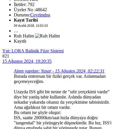
İletiler: 792
Üyeler No :48642
Durumu:
Çevrimdışı
Kayıt Tarihi
09 Aralık 2018, 15:01:53
…
Ruh Halim
Kayıtlı
Ynt: LORA Balistik Füze Sistemi
#21
15 Ağustos 2024, 19:20:35
Alıntı yapılan: Yasar - 15 Ağustos 2024, 02:22:31
Burada enteresan bir fiziki gerçek var. Anlatmadan
geçemeyeceğim.
Uzayda ISS gibi bir nesne de "sıfır yerçekimi vardır"
diye bir yanlış tabir kullanılır. Aslında dünyadan
nekadar yukarıda olsanız da yerçekimine tabisinizdir.
Ama ağırlıksız bir ortam vardır.
Bu ortam ise şöyle oluşur:
ISS, saatte 28000km/saat hızla dünyaya doğru
"tangential" bir yörüngeyle düşmektedir. Bu hız, ISS'i
dünya etrafında sabit bir yörüngede tutar. Bunun