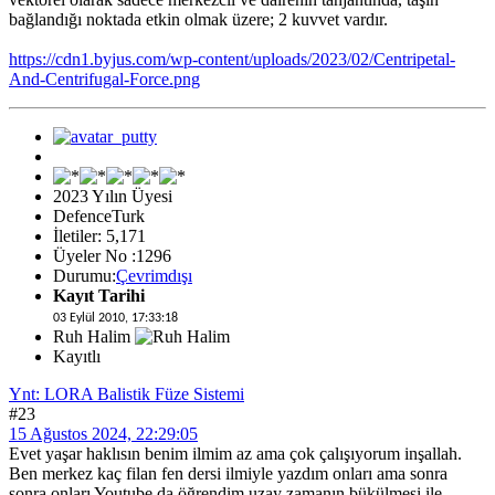
bağlandığı noktada etkin olmak üzere; 2 kuvvet vardır.
https://cdn1.byjus.com/wp-content/uploads/2023/02/Centripetal-
And-Centrifugal-Force.png
2023 Yılın Üyesi
DefenceTurk
İletiler: 5,171
Üyeler No :1296
Durumu:
Çevrimdışı
Kayıt Tarihi
03 Eylül 2010, 17:33:18
Ruh Halim
Kayıtlı
Ynt: LORA Balistik Füze Sistemi
#23
15 Ağustos 2024, 22:29:05
Evet yaşar haklısın benim ilmim az ama çok çalışıyorum inşallah.
Ben merkez kaç filan fen dersi ilmiyle yazdım onları ama sonra
sonra onları Youtube da öğrendim uzay zamanın bükülmesi ile