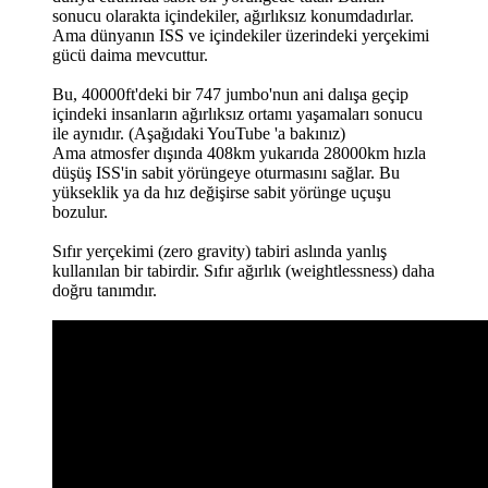
sonucu olarakta içindekiler, ağırlıksız konumdadırlar.
Ama dünyanın ISS ve içindekiler üzerindeki yerçekimi
gücü daima mevcuttur.
Bu, 40000ft'deki bir 747 jumbo'nun ani dalışa geçip
içindeki insanların ağırlıksız ortamı yaşamaları sonucu
ile aynıdır. (Aşağıdaki YouTube 'a bakınız)
Ama atmosfer dışında 408km yukarıda 28000km hızla
düşüş ISS'in sabit yörüngeye oturmasını sağlar. Bu
yükseklik ya da hız değişirse sabit yörünge uçuşu
bozulur.
Sıfır yerçekimi (zero gravity) tabiri aslında yanlış
kullanılan bir tabirdir. Sıfır ağırlık (weightlessness) daha
doğru tanımdır.