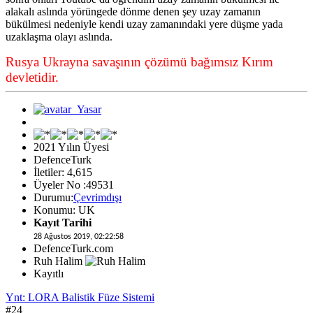
alakalı aslında yörüngede dönme denen şey uzay zamanın
bükülmesi nedeniyle kendi uzay zamanındaki yere düşme yada
uzaklaşma olayı aslında.
Rusya Ukrayna savaşının çözümü bağımsız Kırım
devletidir.
2021 Yılın Üyesi
DefenceTurk
İletiler: 4,615
Üyeler No :49531
Durumu:
Çevrimdışı
Konumu: UK
Kayıt Tarihi
28 Ağustos 2019, 02:22:58
DefenceTurk.com
Ruh Halim
Kayıtlı
Ynt: LORA Balistik Füze Sistemi
#24