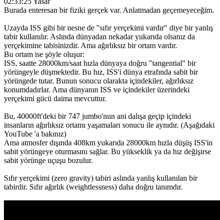
02:33:25 Yasar
Burada enteresan bir fiziki gerçek var. Anlatmadan geçemeyeceğim.
Uzayda ISS gibi bir nesne de "sıfır yerçekimi vardır" diye bir yanlış
tabir kullanılır. Aslında dünyadan nekadar yukarıda olsanız da
yerçekimine tabisinizdir. Ama ağırlıksız bir ortam vardır.
Bu ortam ise şöyle oluşur:
ISS, saatte 28000km/saat hızla dünyaya doğru "tangential" bir
yörüngeyle düşmektedir. Bu hız, ISS'i dünya etrafında sabit bir
yörüngede tutar. Bunun sonucu olarakta içindekiler, ağırlıksız
konumdadırlar. Ama dünyanın ISS ve içindekiler üzerindeki
yerçekimi gücü daima mevcuttur.
Bu, 40000ft'deki bir 747 jumbo'nun ani dalışa geçip içindeki
insanların ağırlıksız ortamı yaşamaları sonucu ile aynıdır. (Aşağıdaki
YouTube 'a bakınız)
Ama atmosfer dışında 408km yukarıda 28000km hızla düşüş ISS'in
sabit yörüngeye oturmasını sağlar. Bu yükseklik ya da hız değişirse
sabit yörünge uçuşu bozulur.
Sıfır yerçekimi (zero gravity) tabiri aslında yanlış kullanılan bir
tabirdir. Sıfır ağırlık (weightlessness) daha doğru tanımdır.