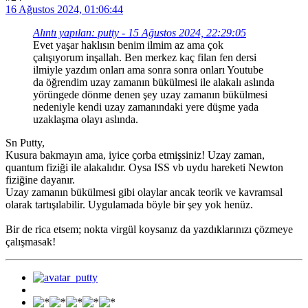
16 Ağustos 2024, 01:06:44
Alıntı yapılan: putty - 15 Ağustos 2024, 22:29:05
Evet yaşar haklısın benim ilmim az ama çok
çalışıyorum inşallah. Ben merkez kaç filan fen dersi
ilmiyle yazdım onları ama sonra sonra onları Youtube
da öğrendim uzay zamanın bükülmesi ile alakalı aslında
yörüngede dönme denen şey uzay zamanın bükülmesi
nedeniyle kendi uzay zamanındaki yere düşme yada
uzaklaşma olayı aslında.
Sn Putty,
Kusura bakmayın ama, iyice çorba etmişsiniz! Uzay zaman,
quantum fiziği ile alakalıdır. Oysa ISS vb uydu hareketi Newton
fiziğine dayanır.
Uzay zamanın bükülmesi gibi olaylar ancak teorik ve kavramsal
olarak tartışılabilir. Uygulamada böyle bir şey yok henüz.
Bir de rica etsem; nokta virgül koysanız da yazdıklarınızı çözmeye
çalışmasak!