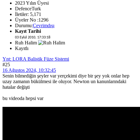
2023 Yılın Üyesi
DefenceTurk
İletiler: 5,171
Üyeler No :1296
Durumu:
Çevrimdışı
Kayıt Tarihi
03 Eylül 2010, 17:33:18
Ruh Halim
Kayıtlı
Ynt: LORA Balistik Füze Sistemi
#25
16 Ağustos 2024, 10:32:45
Senin bilmediğin şeyler var yerçekimi diye bir şey yok onlar hep
uzay zamanın bükülmesi ile oluyor. Newton un kanunlarındaki
hatalar değişti
bu videoda hepsi var