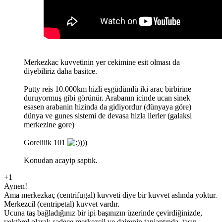
Merkezkac kuvvetinin yer cekimine esit olması da
diyebiliriz daha basitce.
Putty reis 10.000km hizli eşgüdümlü iki arac birbirine
duruyormuş gibi görünür. Arabanın icinde ucan sinek
esasen arabanin hizinda da gidiyordur (dünyaya göre)
dünya ve gunes sistemi de devasa hizla ilerler (galaksi
merkezine gore)
Gorelilik 101
))
Konudan acayip saptık.
+1
Aynen!
Ama merkezkaç (centrifugal) kuvveti diye bir kuvvet aslında yoktur.
Merkezcil (centripetal) kuvvet vardır.
Ucuna taş bağladığınız bir ipi başınızın üzerinde çevirdiğinizde,
vektörel olarak sadece merkezcil ve dairenin tanjantında, taşın