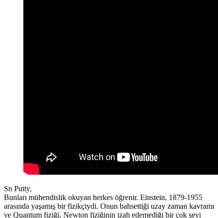
Sn Putty,
Bunları mühendislik okuyan herkes öğrenir. Einstein, 1879-1955
arasında yaşamış bir fizikçiydi. Onun bahsettiği uzay zaman kavramı
ve Quantum fiziği, Newton fiziğinin izah edemediği bir çok şeyi