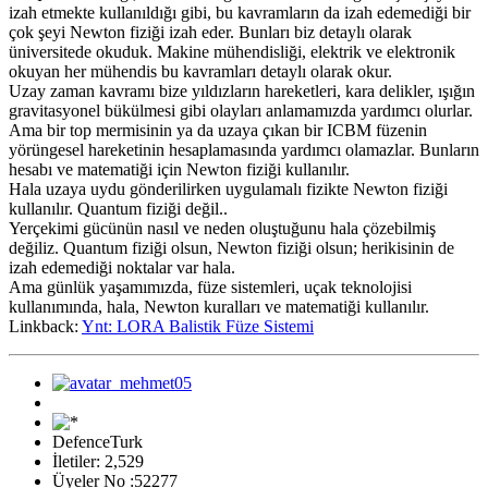
izah etmekte kullanıldığı gibi, bu kavramların da izah edemediği bir
çok şeyi Newton fiziği izah eder. Bunları biz detaylı olarak
üniversitede okuduk. Makine mühendisliği, elektrik ve elektronik
okuyan her mühendis bu kavramları detaylı olarak okur.
Uzay zaman kavramı bize yıldızların hareketleri, kara delikler, ışığın
gravitasyonel bükülmesi gibi olayları anlamamızda yardımcı olurlar.
Ama bir top mermisinin ya da uzaya çıkan bir ICBM füzenin
yörüngesel hareketinin hesaplamasında yardımcı olamazlar. Bunların
hesabı ve matematiği için Newton fiziği kullanılır.
Hala uzaya uydu gönderilirken uygulamalı fizikte Newton fiziği
kullanılır. Quantum fiziği değil..
Yerçekimi gücünün nasıl ve neden oluştuğunu hala çözebilmiş
değiliz. Quantum fiziği olsun, Newton fiziği olsun; herikisinin de
izah edemediği noktalar var hala.
Ama günlük yaşamımızda, füze sistemleri, uçak teknolojisi
kullanımında, hala, Newton kuralları ve matematiği kullanılır.
Linkback:
Ynt: LORA Balistik Füze Sistemi
DefenceTurk
İletiler: 2,529
Üyeler No :52277