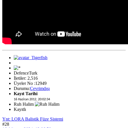
DefenceTurk
İletiler: 2,516
Üyeler No :12949
Durumu:
Çevrimdışı
Kayıt Tarihi
16 Haziran 2012, 20:02:34
Ruh Halim
Kayıtlı
Ynt: LORA Balistik Füze Sistemi
#28