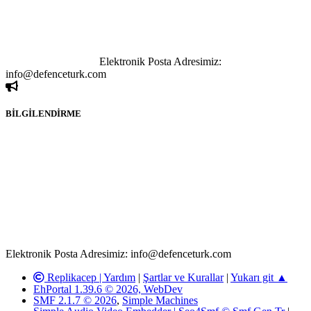
paylaşımı yasaktır. Forumumuzda izinsiz ve kaynak göstermeksizin
yapılan haber ve bilgi paylaşımlarından sadece eylemi gerçekleştiren
kişi sorumludur. Bu durumun mağduriyet yaratması hâlinde hak
sahibi olan kişi, kişiler ya da kurumların, bizlerle iletişime geçmesini
ivedilikle rica ederiz.
Elektronik Posta Adresimiz:
info@defenceturk.com
BİLGİLENDİRME
Rom ve medya haber sitesi olarak hizmet veren
www.defenceturk.com'
da, 5651 Sayılı Kanunun 8. Maddesine ve
T.C.K'nın 125. Maddesine göre, yapılan gönderi (konu, yorum)
paylaşımlarının tüm sorumluluğu forum üyelerimize aittir.
defenceturk Forumuna iletilecek olan şikayetler, elektronik posta
adresimize gönderildikten en geç üç (3) iş günü içerisinde, ilgili
kanunlar ve yönetmelikler çerçevesinde tarafımızca incelenerek site
yöneticilerimiz tarafından gereken çalışmaların yapılmasının
ardından ilgili kişi ya da kuruma yazılı açıklama yapılacaktır.
Elektronik Posta Adresimiz: info@defenceturk.com
Replikacep |
Yardım
|
Şartlar ve Kurallar
|
Yukarı git ▲
EhPortal 1.39.6 © 2026, WebDev
SMF 2.1.7 © 2026
,
Simple Machines