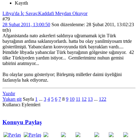
Kayıtlı
Libya'da İç Savaş:Kaddafi Meydan Okuyor
#79
28 Şubat 2011, 13:00:50
Son düzenlenme
: 28 Şubat 2011, 13:02:23
tr(b)
Afganistanda nato askerleri saldırıya uğramamak için Türk
bayrağının ardına saklanıyorlardı. hatta bu olay yanilmiyosam trtde
gösterilmişti. Yabancıların konvoyunda türk bayrakları vardı....
Þimdide libyada yabancılar Türk bayrağının gölgesine sığınıyor. 42
ülke Türkiyeden yardım istiyor... Gemilerimimz nuhun gemisi
tabirini aratmıyor...
Bu olaylar şunu gösteriyor; Birleşmiş milletler daimi üyeliğini
fazlasıyla hak ediyoruz.
Yazdır
Yukarı git
Sayfa
1
...
3
4
5
6
7
8
9
10
11
12
13
...
122
Kullanıcı Eylemleri
Konuyu Paylaş