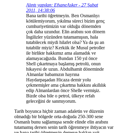
Alıntı yapılan: EfsaneAsker - 27 Şubat
2011, 14:38:06
Bana tarihi öğretmeyin. Ben Osmanlıyı
kötülemiyorum, yıkılma süreci bizim genç
cumhuriyetimizin var olduğu dönemden
çok daha uzundur. Elin arabını son dönem
İngilizler yüzünden tutamamışsın, hala
tutabilecek miydi hilafet olsa? Ya da şu an
tutabilir miyiz? Kerkük ile Musul petroller
ile birlikte hakkımız ama alamadık ve
alamayacağızda. Bundan 150 yıl önce
Shell çıkartmaya başlamış petrolü, onun
hikayesi de uzun. Abdulhamit döneminde
Almanlar babamızın hayrına
Haydarpaşadan Hicaza demir yolu
çekmemişler ama çıkartma hakkını akıllılık
edip Almanlardan önce Shelle vermişiz.
Bizde olsa bile o petrol, ülkeye refah
geleceğini de sanmıyorum.
Tarih boyunca hiçbir zaman adaletin ve düzenin
olmadığı bir bölgede orta-doğuda 250-300 sene
Osmanlı bunu sağlamışsa sende elinde elin arabını
tutamamış dersen senin tarih öğrenmeye ihtiyacın var
ve bana tarihi öğretmeyin demeye hakkın yok...