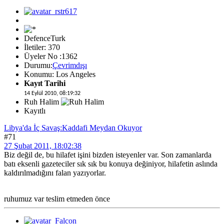
DefenceTurk
İletiler: 370
Üyeler No :1362
Durumu:
Çevrimdışı
Konumu: Los Angeles
Kayıt Tarihi
14 Eylül 2010, 08:19:32
Ruh Halim
Kayıtlı
Libya'da İç Savaş:Kaddafi Meydan Okuyor
#71
27 Şubat 2011, 18:02:38
Biz değil de, bu hilafet işini bizden isteyenler var. Son zamanlarda
batı eksenli gazeteciler sık sık bu konuya değiniyor, hilafetin aslında
kaldırılmadığını falan yazıyorlar.
ruhumuz var teslim etmeden önce