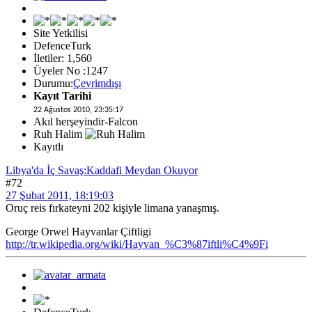
Site Yetkilisi
DefenceTurk
İletiler: 1,560
Üyeler No :1247
Durumu:
Çevrimdışı
Kayıt Tarihi
22 Ağustos 2010, 23:35:17
Akıl herşeyindir-Falcon
Ruh Halim
Kayıtlı
Libya'da İç Savaş:Kaddafi Meydan Okuyor
#72
27 Şubat 2011, 18:19:03
Oruç reis fırkateyni 202 kişiyle limana yanaşmış.
George Orwel Hayvanlar Çiftligi
http://tr.wikipedia.org/wiki/Hayvan_%C3%87iftli%C4%9Fi