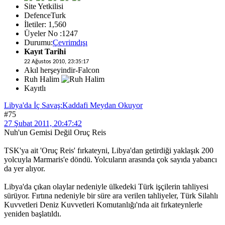
Site Yetkilisi
DefenceTurk
İletiler: 1,560
Üyeler No :1247
Durumu:
Çevrimdışı
Kayıt Tarihi
22 Ağustos 2010, 23:35:17
Akıl herşeyindir-Falcon
Ruh Halim
Kayıtlı
Libya'da İç Savaş:Kaddafi Meydan Okuyor
#75
27 Şubat 2011, 20:47:42
Nuh'un Gemisi Değil Oruç Reis
TSK'ya ait 'Oruç Reis' fırkateyni, Libya'dan getirdiği yaklaşık 200
yolcuyla Marmaris'e döndü. Yolcuların arasında çok sayıda yabancı
da yer alıyor.
Libya'da çıkan olaylar nedeniyle ülkedeki Türk işçilerin tahliyesi
sürüyor. Fırtına nedeniyle bir süre ara verilen tahliyeler, Türk Silahlı
Kuvvetleri Deniz Kuvvetleri Komutanlığı'nda ait fırkateynlerle
yeniden başlatıldı.