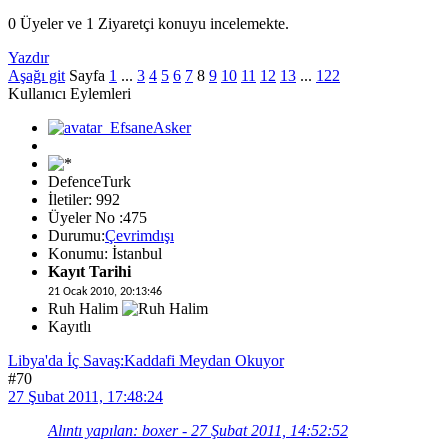
0 Üyeler ve 1 Ziyaretçi konuyu incelemekte.
Yazdır
Aşağı git
Sayfa
1
...
3
4
5
6
7
8
9
10
11
12
13
...
122
Kullanıcı Eylemleri
DefenceTurk
İletiler: 992
Üyeler No :475
Durumu:
Çevrimdışı
Konumu: İstanbul
Kayıt Tarihi
21 Ocak 2010, 20:13:46
Ruh Halim
Kayıtlı
Libya'da İç Savaş:Kaddafi Meydan Okuyor
#70
27 Şubat 2011, 17:48:24
Alıntı yapılan: boxer - 27 Şubat 2011, 14:52:52