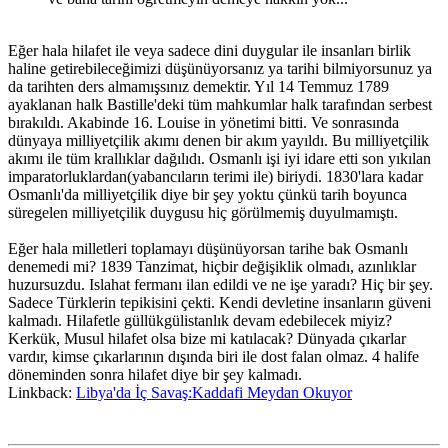
Eğer hala hilafet ile veya sadece dini duygular ile insanları birlik
haline getirebileceğimizi düşünüyorsanız ya tarihi bilmiyorsunuz ya
da tarihten ders almamışsınız demektir. Yıl 14 Temmuz 1789
ayaklanan halk Bastille'deki tüm mahkumlar halk tarafından serbest
bırakıldı. Akabinde 16. Louise in yönetimi bitti. Ve sonrasında
dünyaya milliyetçilik akımı denen bir akım yayıldı. Bu milliyetçilik
akımı ile tüm krallıklar dağılıdı. Osmanlı işi iyi idare etti son yıkılan
imparatorluklardan(yabancıların terimi ile) biriydi. 1830'lara kadar
Osmanlı'da milliyetçilik diye bir şey yoktu çünkü tarih boyunca
süregelen milliyetçilik duygusu hiç görülmemiş duyulmamıştı.
Eğer hala milletleri toplamayı düşünüyorsan tarihe bak Osmanlı
denemedi mi? 1839 Tanzimat, hiçbir değişiklik olmadı, azınlıklar
huzursuzdu. Islahat fermanı ilan edildi ve ne işe yaradı? Hiç bir şey.
Sadece Türklerin tepikisini çekti. Kendi devletine insanların güveni
kalmadı. Hilafetle güllükgülistanlık devam edebilecek miyiz?
Kerkük, Musul hilafet olsa bize mi katılacak? Dünyada çıkarlar
vardır, kimse çıkarlarının dışında biri ile dost falan olmaz. 4 halife
döneminden sonra hilafet diye bir şey kalmadı.
Linkback:
Libya'da İç Savaş:Kaddafi Meydan Okuyor