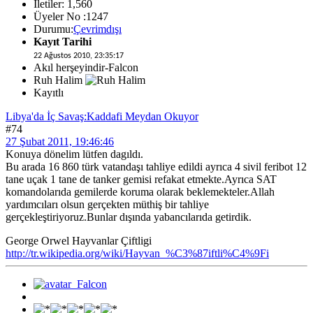
İletiler: 1,560
Üyeler No :1247
Durumu:
Çevrimdışı
Kayıt Tarihi
22 Ağustos 2010, 23:35:17
Akıl herşeyindir-Falcon
Ruh Halim
Kayıtlı
Libya'da İç Savaş:Kaddafi Meydan Okuyor
#74
27 Şubat 2011, 19:46:46
Konuya dönelim lütfen dagıldı.
Bu arada 16 860 türk vatandaşı tahliye edildi ayrıca 4 sivil feribot 12
tane uçak 1 tane de tanker gemisi refakat etmekte.Ayrıca SAT
komandolarıda gemilerde koruma olarak beklemekteler.Allah
yardımcıları olsun gerçekten müthiş bir tahliye
gerçekleştiriyoruz.Bunlar dışında yabancılarıda getirdik.
George Orwel Hayvanlar Çiftligi
http://tr.wikipedia.org/wiki/Hayvan_%C3%87iftli%C4%9Fi