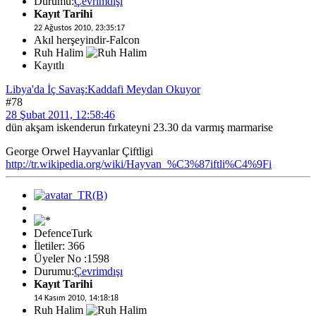
Durumu:
Çevrimdışı
Kayıt Tarihi
22 Ağustos 2010, 23:35:17
Akıl herşeyindir-Falcon
Ruh Halim
Kayıtlı
Libya'da İç Savaş:Kaddafi Meydan Okuyor
#78
28 Şubat 2011, 12:58:46
dün akşam iskenderun fırkateyni 23.30 da varmış marmarise
George Orwel Hayvanlar Çiftligi
http://tr.wikipedia.org/wiki/Hayvan_%C3%87iftli%C4%9Fi
DefenceTurk
İletiler: 366
Üyeler No :1598
Durumu:
Çevrimdışı
Kayıt Tarihi
14 Kasım 2010, 14:18:18
Ruh Halim