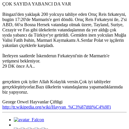
ÇOK SAYIDA YABANCI DA VAR
Bingazi'den yaklaşık 200 yolcuyu tahliye eden Oruç Reis fırkateyni,
bugün 17:20'de Marmaris'e geri döndü. Oruç Reis Fırkateyni ile, 2'si
ABD, 66'sı Bosna Hersek vatandaşı olmak üzere, Tayland, Suriye,
Cezayir ve Fas gibi ülekelerin vatandaşlarının da yer aldığı çok
syıda yabancı da Türkiye'ye getirildi. Gemiden inen yolcuları Muğla
Valisi Fatih Þahin, Marmari Kaymakamı A.Serdar Polat ve işçilerin
yakınları çiçeklerle karşıladı.
İlerleyen saatlerde İskenderun Fırkateyni'nin de Marmaris'e
yetişmesi bekleniyor.
29 DK önce AA..
gerçekten çok iyiler Allah Kolaylık versin.Çok iyi tahliyeler
gerçekleştiriyorlar.Bazı ülkelerin vatandaşlarına yapamadıklarınıda
biz yapıyoruz.
George Orwel Hayvanlar Çiftligi
http://tr.wikipedia.org/wiki/Hayvan_%C3%87iftli%C4%9Fi