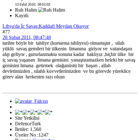
13 Eylül 2010, 18:01:02
Ruh Halim
Kayıtlı
Libya'da İç Savaş:Kaddafi Meydan Okuyor
#77
28 Şubat 2011, 08:47:48
tarihte böyle bir tahliye (kurtarma tahliyesi) olmamıştır , silah
yüklü savaş gemileri bir ülkenin limanına giriyor ve vatandaşını
alıp geliyor , gururlanmakta sonuna kadar haklıyız ,hiçbir ülke bir
iç savaş yaşanan limana gemisini yanaştıramazken heleki bir savaş
gemisini limana getirmek olağanüstü bir başarı , allah
devletimizden , silahlı kuvvetlerimizden ve bu görevde yüreklice
görev alan herkesten razı olsun
Site Yetkilisi
DefenceTurk
İletiler: 1,560
Üyeler No :1247