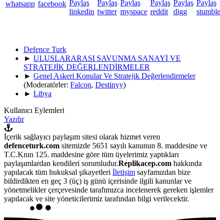
Defence Turk
►
ULUSLARARASI SAVUNMA SANAYİ VE
STRATEJİK DEĞERLENDİRMELER
►
Genel Askeri Konular Ve Stratejik Değerlendirmeler
(Moderatörler:
Falcon
,
Destinyy
)
►
Libya
Kullanıcı Eylemleri
Yazdır
İçerik sağlayıcı paylaşım sitesi olarak hizmet veren
defenceturk.com
sitemizde 5651 sayılı kanunun 8. maddesine ve
T.C.Knın 125. maddesine göre tüm üyelerimiz yaptıkları
paylaşımlardan kendileri sorumludur.
Replikacep.com
hakkında
yapılacak tüm hukuksal şikayetleri
İletişim
sayfamızdan bize
bildirdikten en geç 3 (üç) iş günü içerisinde ilgili kanunlar ve
yönetmelikler çerçevesinde tarafımızca incelenerek gereken işlemler
yapılacak ve site yöneticilerimiz tarafından bilgi verilecektir.