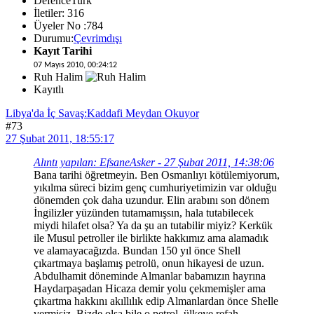
DefenceTurk
İletiler: 316
Üyeler No :784
Durumu:
Çevrimdışı
Kayıt Tarihi
07 Mayıs 2010, 00:24:12
Ruh Halim
Kayıtlı
Libya'da İç Savaş:Kaddafi Meydan Okuyor
#73
27 Şubat 2011, 18:55:17
Alıntı yapılan: EfsaneAsker - 27 Şubat 2011, 14:38:06
Bana tarihi öğretmeyin. Ben Osmanlıyı kötülemiyorum,
yıkılma süreci bizim genç cumhuriyetimizin var olduğu
dönemden çok daha uzundur. Elin arabını son dönem
İngilizler yüzünden tutamamışsın, hala tutabilecek
miydi hilafet olsa? Ya da şu an tutabilir miyiz? Kerkük
ile Musul petroller ile birlikte hakkımız ama alamadık
ve alamayacağızda. Bundan 150 yıl önce Shell
çıkartmaya başlamış petrolü, onun hikayesi de uzun.
Abdulhamit döneminde Almanlar babamızın hayrına
Haydarpaşadan Hicaza demir yolu çekmemişler ama
çıkartma hakkını akıllılık edip Almanlardan önce Shelle
vermişiz. Bizde olsa bile o petrol, ülkeye refah