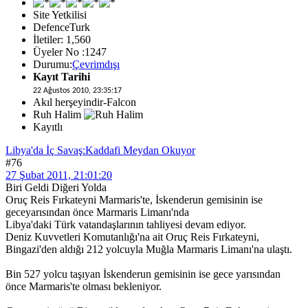
Site Yetkilisi
DefenceTurk
İletiler: 1,560
Üyeler No :1247
Durumu:
Çevrimdışı
Kayıt Tarihi
22 Ağustos 2010, 23:35:17
Akıl herşeyindir-Falcon
Ruh Halim
Kayıtlı
Libya'da İç Savaş:Kaddafi Meydan Okuyor
#76
27 Şubat 2011, 21:01:20
Biri Geldi Diğeri Yolda
Oruç Reis Fırkateyni Marmaris'te, İskenderun gemisinin ise
geceyarısından önce Marmaris Limanı'nda
Libya'daki Türk vatandaşlarının tahliyesi devam ediyor.
Deniz Kuvvetleri Komutanlığı'na ait Oruç Reis Fırkateyni,
Bingazi'den aldığı 212 yolcuyla Muğla Marmaris Limanı'na ulaştı.
Bin 527 yolcu taşıyan İskenderun gemisinin ise gece yarısından
önce Marmaris'te olması bekleniyor.