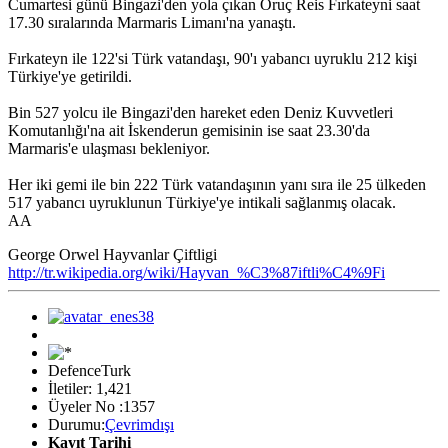
Cumartesi günü Bingazi'den yola çıkan Oruç Reis Fırkateyni saat
17.30 sıralarında Marmaris Limanı'na yanaştı.
Fırkateyn ile 122'si Türk vatandaşı, 90'ı yabancı uyruklu 212 kişi
Türkiye'ye getirildi.
Bin 527 yolcu ile Bingazi'den hareket eden Deniz Kuvvetleri
Komutanlığı'na ait İskenderun gemisinin ise saat 23.30'da
Marmaris'e ulaşması bekleniyor.
Her iki gemi ile bin 222 Türk vatandaşının yanı sıra ile 25 ülkeden
517 yabancı uyruklunun Türkiye'ye intikali sağlanmış olacak.
AA
George Orwel Hayvanlar Çiftligi
http://tr.wikipedia.org/wiki/Hayvan_%C3%87iftli%C4%9Fi
DefenceTurk
İletiler: 1,421
Üyeler No :1357
Durumu:
Çevrimdışı
Kayıt Tarihi