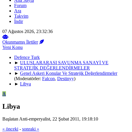
Ana Sayfa
Forum
Ara
Takvim
İndir
07 Ağustos 2026, 23:32:36
Okunmamış İletiler
Yeni Konu
Defence Turk
►
ULUSLARARASI SAVUNMA SANAYİ VE
STRATEJİK DEĞERLENDİRMELER
►
Genel Askeri Konular Ve Stratejik Değerlendirmeler
(Moderatörler:
Falcon
,
Destinyy
)
►
Libya
A
Libya
Başlatan Anti-emperyalist, 22 Şubat 2011, 19:18:10
« önceki
-
sonraki »