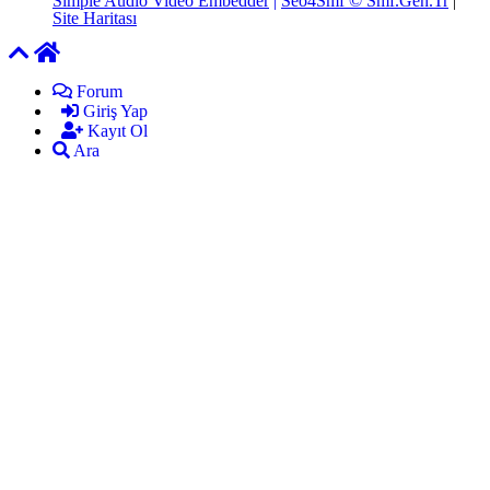
Simple Audio Video Embedder
|
Seo4Smf © Smf.Gen.Tr
|
Site Haritası
Forum
Giriş Yap
Kayıt Ol
Ara