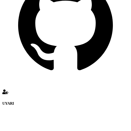
UYARI
defenceturk Forumuna eklenen ve farklı sitelere yönlendiren
bağlantı adreslerinden (linklerden) www.defenceturk.com sorumlu
tutulamaz. İnternet sitemizde, kaynak ya da bağlantı adresi(link)
göstermeksizin izinsiz bir şekilde yapılan her türlü haber ve bilgi