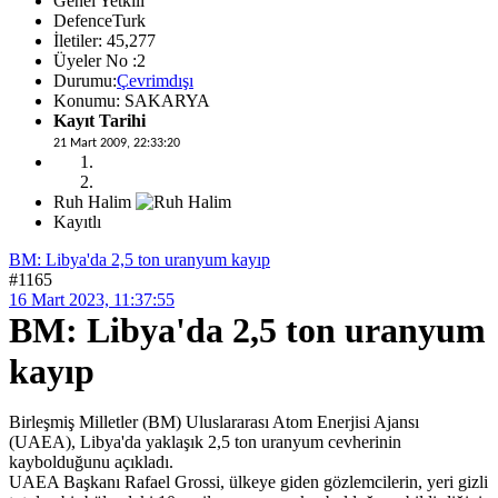
Genel Yetkili
DefenceTurk
İletiler: 45,277
Üyeler No :2
Durumu:
Çevrimdışı
Konumu: SAKARYA
Kayıt Tarihi
21 Mart 2009, 22:33:20
Ruh Halim
Kayıtlı
BM: Libya'da 2,5 ton uranyum kayıp
#1165
16 Mart 2023, 11:37:55
BM: Libya'da 2,5 ton uranyum
kayıp
Birleşmiş Milletler (BM) Uluslararası Atom Enerjisi Ajansı
(UAEA), Libya'da yaklaşık 2,5 ton uranyum cevherinin
kaybolduğunu açıkladı.
UAEA Başkanı Rafael Grossi, ülkeye giden gözlemcilerin, yeri gizli