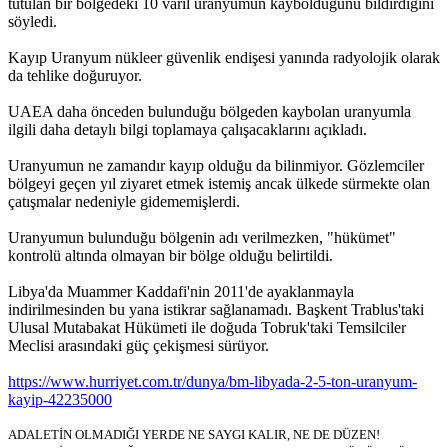
tutulan bir bölgedeki 10 varil uranyumun kaybolduğunu bildirdiğini
söyledi.
Kayıp Uranyum nükleer güvenlik endişesi yanında radyolojik olarak
da tehlike doğuruyor.
UAEA daha önceden bulunduğu bölgeden kaybolan uranyumla
ilgili daha detaylı bilgi toplamaya çalışacaklarını açıkladı.
Uranyumun ne zamandır kayıp olduğu da bilinmiyor. Gözlemciler
bölgeyi geçen yıl ziyaret etmek istemiş ancak ülkede sürmekte olan
çatışmalar nedeniyle gidememişlerdi.
Uranyumun bulunduğu bölgenin adı verilmezken, "hükümet"
kontrolü altında olmayan bir bölge olduğu belirtildi.
Libya'da Muammer Kaddafi'nin 2011'de ayaklanmayla
indirilmesinden bu yana istikrar sağlanamadı. Başkent Trablus'taki
Ulusal Mutabakat Hükümeti ile doğuda Tobruk'taki Temsilciler
Meclisi arasındaki güç çekişmesi sürüyor.
https://www.hurriyet.com.tr/dunya/bm-libyada-2-5-ton-uranyum-
kayip-42235000
ADALETİN OLMADIĞI YERDE NE SAYGI KALIR, NE DE DÜZEN!