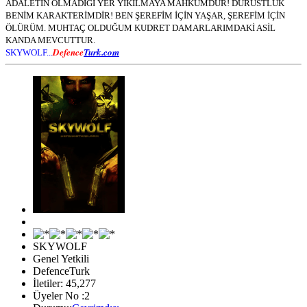
ADALETİN OLMADIĞI YER YIKILMAYA MAHKUMDUR! DÜRÜSTLÜK
BENİM KARAKTERİMDİR! BEN ŞEREFİM İÇİN YAŞAR, ŞEREFİM İÇİN
ÖLÜRÜM. MUHTAÇ OLDUĞUM KUDRET DAMARLARIMDAKİ ASİL
KANDA MEVCUTTUR.
Defence
Turk.com
SKYWOLF...
SKYWOLF
Genel Yetkili
DefenceTurk
İletiler: 45,277
Üyeler No :2