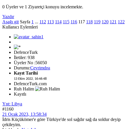
0 Üyeler ve 1 Ziyaretçi konuyu incelemekte.
Yazdır
Aşağı git
Sayfa
1
...
112
113
114
115
116
117
118
119
120
121
122
Kullanıcı Eylemleri
DefenceTurk
İletiler: 938
Üyeler No :56050
Durumu:
Çevrimdışı
Kayıt Tarihi
13 Ekim 2022, 16:46:48
DefenceTurk.com
Ruh Halim
Kayıtlı
Ynt: Libya
#1160
21 Ocak 2023, 13:58:34
İdris Küçükömer'e göre Türkiye'de sol sağdır sağ da soldur deyip
çekileyim.