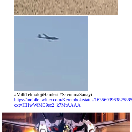
#MilliTeknolojiHamlesi #SavunmaSanayi
https://mobile.twitter.com/Keremhok/status/163569396382588
cxt=HHwWiMC9sc2_k7MtAAAA