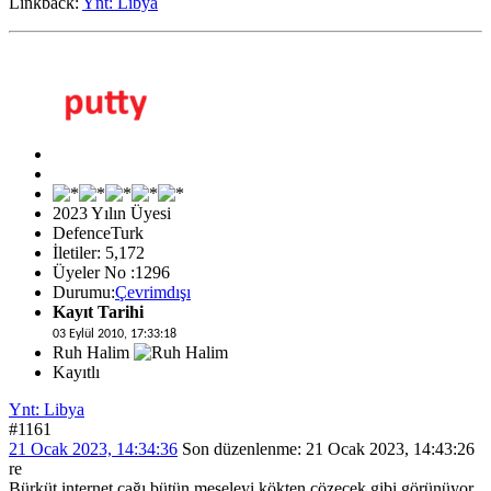
Linkback:
Ynt: Libya
2023 Yılın Üyesi
DefenceTurk
İletiler: 5,172
Üyeler No :1296
Durumu:
Çevrimdışı
Kayıt Tarihi
03 Eylül 2010, 17:33:18
Ruh Halim
Kayıtlı
Ynt: Libya
#1161
21 Ocak 2023, 14:34:36
Son düzenlenme
: 21 Ocak 2023, 14:43:26
re
Bürküt internet çağı bütün meseleyi kökten çözecek gibi görünüyor.