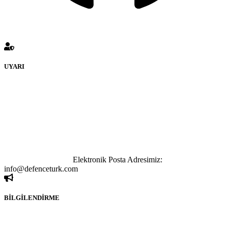
UYARI
defenceturk Forumuna eklenen ve farklı sitelere yönlendiren
bağlantı adreslerinden (linklerden) www.defenceturk.com sorumlu
tutulamaz. İnternet sitemizde, kaynak ya da bağlantı adresi(link)
göstermeksizin izinsiz bir şekilde yapılan her türlü haber ve bilgi
paylaşımı yasaktır. Forumumuzda izinsiz ve kaynak göstermeksizin
yapılan haber ve bilgi paylaşımlarından sadece eylemi gerçekleştiren
kişi sorumludur. Bu durumun mağduriyet yaratması hâlinde hak
sahibi olan kişi, kişiler ya da kurumların, bizlerle iletişime geçmesini
ivedilikle rica ederiz.
Elektronik Posta Adresimiz:
info@defenceturk.com
BİLGİLENDİRME
Rom ve medya haber sitesi olarak hizmet veren
www.defenceturk.com'
da, 5651 Sayılı Kanunun 8. Maddesine ve