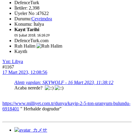
DefenceTurk
İletiler: 2,398
Üyeler No :47622
Durumu:
Çevrimdışı
Konumu: İtalya
Kayıt Tarihi
05 Şubat 2018, 16:26:29
DefenceTurk.com
Ruh Halim
Kayıtlı
Ynt: Libya
#1167
17 Mart 2023, 12:08:56
Alıntı yapılan: SKYWOLF - 16 Mart 2023, 11:38:12
Acaba nerede?
https://www.milliyet.com.tr/dunya/kayip-2-5-ton-uranyum-bulundu-
6918401
" Herhalde dogrudur"