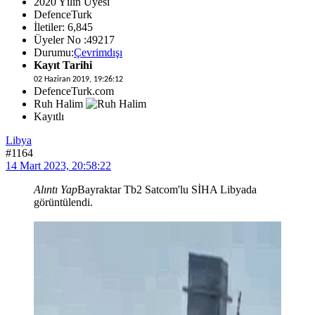
2020 Yılın Üyesi
DefenceTurk
İletiler: 6,845
Üyeler No :49217
Durumu:
Çevrimdışı
Kayıt Tarihi
02 Haziran 2019, 19:26:12
DefenceTurk.com
Ruh Halim
Kayıtlı
Libya
#1164
14 Mart 2023, 20:58:22
Alıntı Yap
Bayraktar Tb2 Satcom'lu SİHA Libyada
görüntülendi.