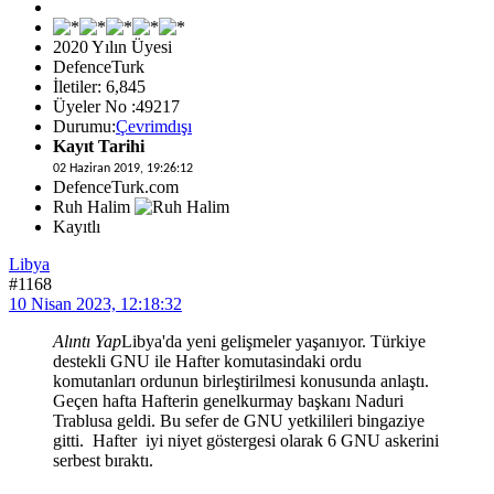
2020 Yılın Üyesi
DefenceTurk
İletiler: 6,845
Üyeler No :49217
Durumu:
Çevrimdışı
Kayıt Tarihi
02 Haziran 2019, 19:26:12
DefenceTurk.com
Ruh Halim
Kayıtlı
Libya
#1168
10 Nisan 2023, 12:18:32
Alıntı Yap
Libya'da yeni gelişmeler yaşanıyor. Türkiye
destekli GNU ile Hafter komutasindaki ordu
komutanları ordunun birleştirilmesi konusunda anlaştı.
Geçen hafta Hafterin genelkurmay başkanı Naduri
Trablusa geldi. Bu sefer de GNU yetkilileri bingaziye
gitti. Hafter iyi niyet göstergesi olarak 6 GNU askerini
serbest bıraktı.