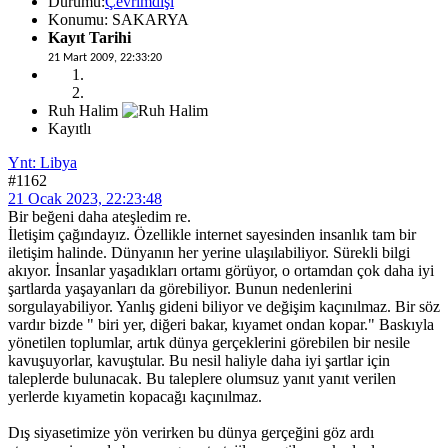
Durumu:
Çevrimdışı
Konumu: SAKARYA
Kayıt Tarihi
21 Mart 2009, 22:33:20
Ruh Halim
Kayıtlı
Ynt: Libya
#1162
21 Ocak 2023, 22:23:48
Bir beğeni daha ateşledim re.
İletişim çağındayız. Özellikle internet sayesinden insanlık tam bir
iletişim halinde. Dünyanın her yerine ulaşılabiliyor. Sürekli bilgi
akıyor. İnsanlar yaşadıkları ortamı görüyor, o ortamdan çok daha iyi
şartlarda yaşayanları da görebiliyor. Bunun nedenlerini
sorgulayabiliyor. Yanlış gideni biliyor ve değişim kaçınılmaz. Bir söz
vardır bizde " biri yer, diğeri bakar, kıyamet ondan kopar." Baskıyla
yönetilen toplumlar, artık dünya gerçeklerini görebilen bir nesile
kavuşuyorlar, kavuştular. Bu nesil haliyle daha iyi şartlar için
taleplerde bulunacak. Bu taleplere olumsuz yanıt yanıt verilen
yerlerde kıyametin kopacağı kaçınılmaz.
Dış siyasetimize yön verirken bu dünya gerçeğini göz ardı