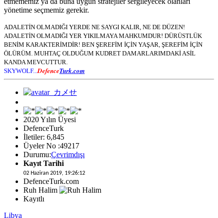
etmememiz ya da buna uygun stratejiler sergileyecek olanları
yönetime seçmemiz gerekir.
ADALETİN OLMADIĞI YERDE NE SAYGI KALIR, NE DE DÜZEN!
ADALETİN OLMADIĞI YER YIKILMAYA MAHKUMDUR! DÜRÜSTLÜK
BENİM KARAKTERİMDİR! BEN ŞEREFİM İÇİN YAŞAR, ŞEREFİM İÇİN
ÖLÜRÜM. MUHTAÇ OLDUĞUM KUDRET DAMARLARIMDAKİ ASİL
KANDA MEVCUTTUR.
Defence
Turk.com
SKYWOLF...
2020 Yılın Üyesi
DefenceTurk
İletiler: 6,845
Üyeler No :49217
Durumu:
Çevrimdışı
Kayıt Tarihi
02 Haziran 2019, 19:26:12
DefenceTurk.com
Ruh Halim
Kayıtlı
Libya