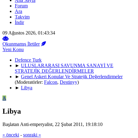
Ana Sayfa
Forum
Ara
Takvim
İndir
09 Ağustos 2026, 01:43:34
Okunmamış İletiler
Yeni Konu
Defence Turk
►
ULUSLARARASI SAVUNMA SANAYİ VE
STRATEJİK DEĞERLENDİRMELER
►
Genel Askeri Konular Ve Stratejik Değerlendirmeler
(Moderatörler:
Falcon
,
Destinyy
)
►
Libya
A
Libya
Başlatan Anti-emperyalist, 22 Şubat 2011, 19:18:10
« önceki
-
sonraki »