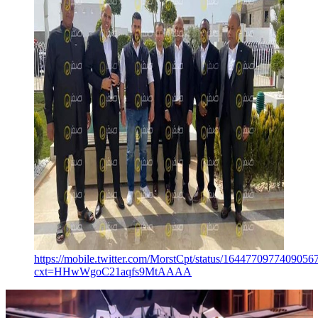
https://mobile.twitter.com/MorstCpt/status/1644770977409056
cxt=HHwWgoC21aqfs9MtAAAA