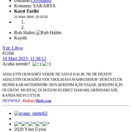
Durumu:
Çevrimdışı
Konumu: SAKARYA
Kayıt Tarihi
21 Mart 2009, 22:33:20
Ruh Halim
Kayıtlı
Ynt: Libya
#1166
16 Mart 2023, 11:38:12
Acaba nerede?
ADALETİN OLMADIĞI YERDE NE SAYGI KALIR, NE DE DÜZEN!
ADALETİN OLMADIĞI YER YIKILMAYA MAHKUMDUR! DÜRÜSTLÜK
BENİM KARAKTERİMDİR! BEN ŞEREFİM İÇİN YAŞAR, ŞEREFİM İÇİN
ÖLÜRÜM. MUHTAÇ OLDUĞUM KUDRET DAMARLARIMDAKİ ASİL
KANDA MEVCUTTUR.
Defence
Turk.com
SKYWOLF...
2020 Yılın Üyesi