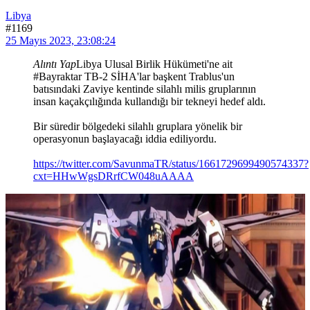
Libya
#1169
25 Mayıs 2023, 23:08:24
Alıntı Yap
Libya Ulusal Birlik Hükümeti'ne ait
#Bayraktar TB-2 SİHA'lar başkent Trablus'un
batısındaki Zaviye kentinde silahlı milis gruplarının
insan kaçakçılığında kullandığı bir tekneyi hedef aldı.
Bir süredir bölgedeki silahlı gruplara yönelik bir
operasyonun başlayacağı iddia ediliyordu.
https://twitter.com/SavunmaTR/status/1661729699490574337?
cxt=HHwWgsDRrfCW048uAAAA