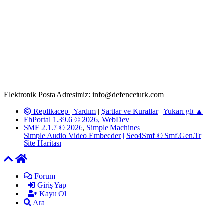
Rom ve medya haber sitesi olarak hizmet veren
www.defenceturk.com'
da, 5651 Sayılı Kanunun 8. Maddesine ve
T.C.K'nın 125. Maddesine göre, yapılan gönderi (konu, yorum)
paylaşımlarının tüm sorumluluğu forum üyelerimize aittir.
defenceturk Forumuna iletilecek olan şikayetler, elektronik posta
adresimize gönderildikten en geç üç (3) iş günü içerisinde, ilgili
kanunlar ve yönetmelikler çerçevesinde tarafımızca incelenerek site
yöneticilerimiz tarafından gereken çalışmaların yapılmasının
ardından ilgili kişi ya da kuruma yazılı açıklama yapılacaktır.
Elektronik Posta Adresimiz: info@defenceturk.com
Replikacep |
Yardım
|
Şartlar ve Kurallar
|
Yukarı git ▲
EhPortal 1.39.6 © 2026, WebDev
SMF 2.1.7 © 2026
,
Simple Machines
Simple Audio Video Embedder
|
Seo4Smf © Smf.Gen.Tr
|
Site Haritası
Forum
Giriş Yap
Kayıt Ol
Ara