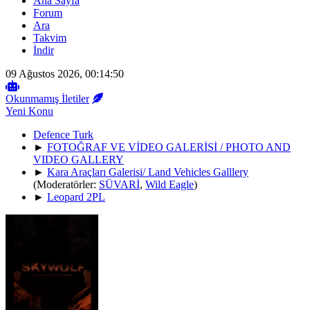
Ana Sayfa
Forum
Ara
Takvim
İndir
09 Ağustos 2026, 00:14:50
Okunmamış İletiler
Yeni Konu
Defence Turk
►
FOTOĞRAF VE VİDEO GALERİSİ / PHOTO AND
VIDEO GALLERY
►
Kara Araçları Galerisi/ Land Vehicles Galllery
(Moderatörler:
SÜVARİ
,
Wild Eagle
)
►
Leopard 2PL