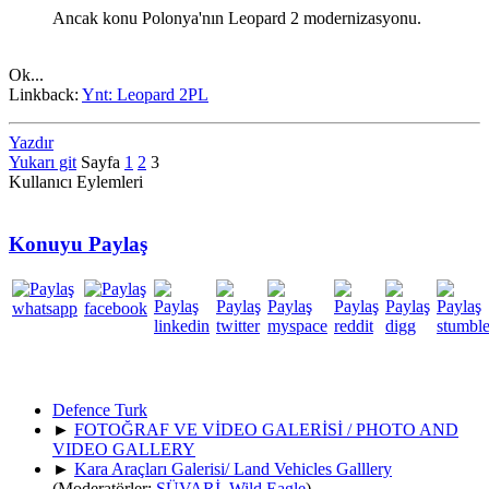
Ancak konu Polonya'nın Leopard 2 modernizasyonu.
Ok...
Linkback:
Ynt: Leopard 2PL
Yazdır
Yukarı git
Sayfa
1
2
3
Kullanıcı Eylemleri
Konuyu Paylaş
Defence Turk
►
FOTOĞRAF VE VİDEO GALERİSİ / PHOTO AND
VIDEO GALLERY
►
Kara Araçları Galerisi/ Land Vehicles Galllery
(Moderatörler:
SÜVARİ
,
Wild Eagle
)