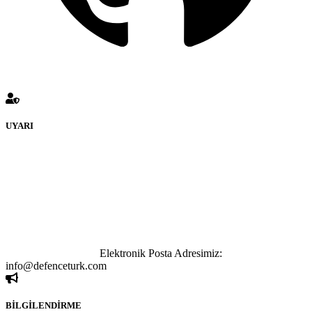
UYARI
defenceturk Forumuna eklenen ve farklı sitelere yönlendiren
bağlantı adreslerinden (linklerden) www.defenceturk.com sorumlu
tutulamaz. İnternet sitemizde, kaynak ya da bağlantı adresi(link)
göstermeksizin izinsiz bir şekilde yapılan her türlü haber ve bilgi
paylaşımı yasaktır. Forumumuzda izinsiz ve kaynak göstermeksizin
yapılan haber ve bilgi paylaşımlarından sadece eylemi gerçekleştiren
kişi sorumludur. Bu durumun mağduriyet yaratması hâlinde hak
sahibi olan kişi, kişiler ya da kurumların, bizlerle iletişime geçmesini
ivedilikle rica ederiz.
Elektronik Posta Adresimiz:
info@defenceturk.com
BİLGİLENDİRME