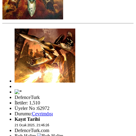
DefenceTurk
İletiler: 1,510
Üyeler No :62972
Durumu:
Çevrimdışı
Kayıt Tarihi
21 Ocak 2025, 21:46:26
DefenceTurk.com
Ruh Halim