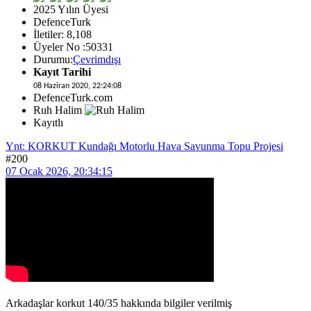
2025 Yılın Üyesi
DefenceTurk
İletiler: 8,108
Üyeler No :50331
Durumu:
Çevrimdışı
Kayıt Tarihi
08 Haziran 2020, 22:24:08
DefenceTurk.com
Ruh Halim
Kayıtlı
Ynt: KORKUT Kundağı Motorlu Hava Savunma Topu Projesi
#200
07 Ocak 2026, 20:34:15
Arkadaşlar korkut 140/35 hakkında bilgiler verilmiş