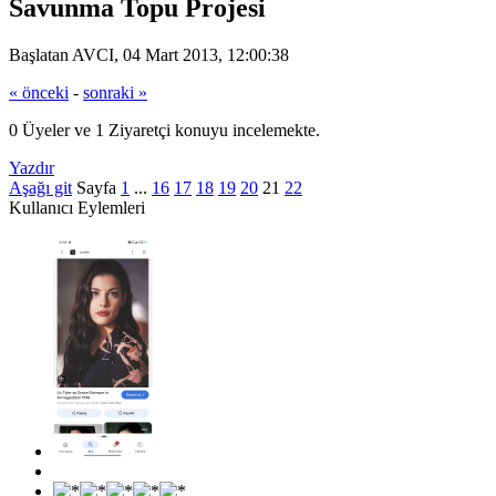
Savunma Topu Projesi
Başlatan AVCI, 04 Mart 2013, 12:00:38
« önceki
-
sonraki »
0 Üyeler ve 1 Ziyaretçi konuyu incelemekte.
Yazdır
Aşağı git
Sayfa
1
...
16
17
18
19
20
21
22
Kullanıcı Eylemleri