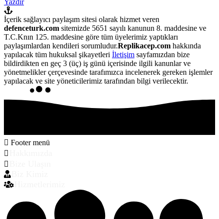
Yazdır
İçerik sağlayıcı paylaşım sitesi olarak hizmet veren
defenceturk.com
sitemizde 5651 sayılı kanunun 8. maddesine ve
T.C.Knın 125. maddesine göre tüm üyelerimiz yaptıkları
paylaşımlardan kendileri sorumludur.
Replikacep.com
hakkında
yapılacak tüm hukuksal şikayetleri
İletişim
sayfamızdan bize
bildirdikten en geç 3 (üç) iş günü içerisinde ilgili kanunlar ve
yönetmelikler çerçevesinde tarafımızca incelenerek gereken işlemler
yapılacak ve site yöneticilerimiz tarafından bilgi verilecektir.
Footer menü
Hakkımızda
Bize Ulaşın
Biz Kimiz
Hizmetlerimiz