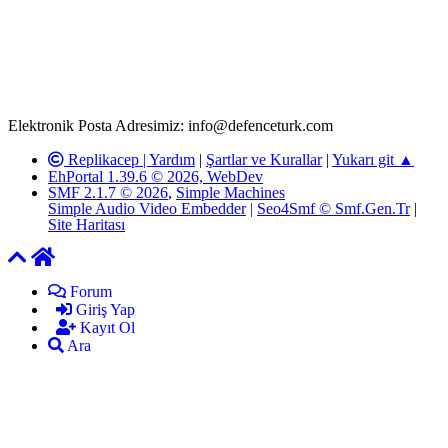
paylaşımlarının tüm sorumluluğu forum üyelerimize aittir.
defenceturk Forumuna iletilecek olan şikayetler, elektronik posta
adresimize gönderildikten en geç üç (3) iş günü içerisinde, ilgili
kanunlar ve yönetmelikler çerçevesinde tarafımızca incelenerek site
yöneticilerimiz tarafından gereken çalışmaların yapılmasının
ardından ilgili kişi ya da kuruma yazılı açıklama yapılacaktır.
Elektronik Posta Adresimiz: info@defenceturk.com
Replikacep |
Yardım
|
Şartlar ve Kurallar
|
Yukarı git ▲
EhPortal 1.39.6 © 2026, WebDev
SMF 2.1.7 © 2026
,
Simple Machines
Simple Audio Video Embedder
|
Seo4Smf © Smf.Gen.Tr
|
Site Haritası
Forum
Giriş Yap
Kayıt Ol
Ara