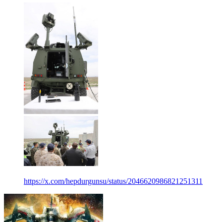
https://x.com/hepdurgunsu/status/2046620986821251311