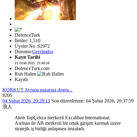
DefenceTurk
İletiler: 1,510
Üyeler No :62972
Durumu:
Çevrimdışı
Kayıt Tarihi
21 Ocak 2025, 21:46:26
DefenceTurk.com
Ruh Halim
Kayıtlı
KORKUT Avrupa pazarına dogru...
#205
04 Şubat 2026, 20:28:13
Son düzenlenme
: 04 Şubat 2026, 20:37:59
浪人
Alıntı Yap
Çekya merkezli Excalibur International,
Aselsan ile AB merkezli bir ortak girişim kurmak üzere
stratejik iş birliği anlaşması imzaladı.