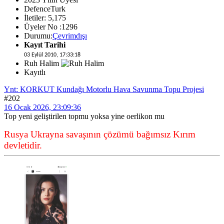
DefenceTurk
İletiler: 5,175
Üyeler No :1296
Durumu:
Çevrimdışı
Kayıt Tarihi
03 Eylül 2010, 17:33:18
Ruh Halim
Kayıtlı
Ynt: KORKUT Kundağı Motorlu Hava Savunma Topu Projesi
#202
16 Ocak 2026, 23:09:36
Top yeni geliştirilen topmu yoksa yine oerlikon mu
Rusya Ukrayna savaşının çözümü bağımsız Kırım
devletidir.