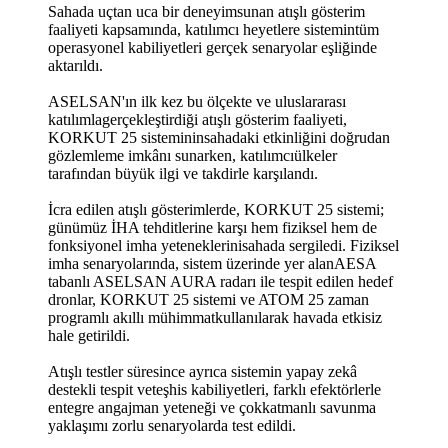
Sahada uçtan uca bir deneyimsunan atışlı gösterim
faaliyeti kapsamında, katılımcı heyetlere sistemintüm
operasyonel kabiliyetleri gerçek senaryolar eşliğinde
aktarıldı.
ASELSAN'ın ilk kez bu ölçekte ve uluslararası
katılımlagerçekleştirdiği atışlı gösterim faaliyeti,
KORKUT 25 sistemininsahadaki etkinliğini doğrudan
gözlemleme imkânı sunarken, katılımcıülkeler
tarafından büyük ilgi ve takdirle karşılandı.
İcra edilen atışlı gösterimlerde, KORKUT 25 sistemi;
günümüz İHA tehditlerine karşı hem fiziksel hem de
fonksiyonel imha yeteneklerinisahada sergiledi. Fiziksel
imha senaryolarında, sistem üzerinde yer alanAESA
tabanlı ASELSAN AURA radarı ile tespit edilen hedef
dronlar, KORKUT 25 sistemi ve ATOM 25 zaman
programlı akıllı mühimmatkullanılarak havada etkisiz
hale getirildi.
Atışlı testler süresince ayrıca sistemin yapay zekâ
destekli tespit veteşhis kabiliyetleri, farklı efektörlerle
entegre angajman yeteneği ve çokkatmanlı savunma
yaklaşımı zorlu senaryolarda test edildi.