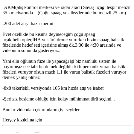
-AKM(atış kontrol merkezi ve radar aracı) Savaş uçağı tespit menzili
35 km civarında....(Çoğu spaag ve aihss'lerinde bu menzil 25 km)
-200 adet atışa hazır mermi
Evet özellikle bu kısıma deyineceğim çoğu spaag
uçak,helikopter,İHA ve sürü drone vururken bizim spaag balistik
füzeleride hedef seti içerisine almış dk.3:30 ile 4:30 arasında ve
videonun sonunda gösteriyor....
Yani elin oğlunun füze ile yapacağı işi biz namlulu sistem ile
başarmışız eee tabi bu demek değildir ki hipersonik vuran balistik
füzeleri vuruyor olsun mach 1.1 ile vuran balistik füzeleri vuruyor
demek yanlış olmaz
-8x8 tekerlekli versiyonda 105 km hızda atış ve isabet
-Şeritsiz besleme olduğu için kolay mühimmat türü seçimi...
Bunlar videodan çıkarımlarım,iyi seyirler
Herşey kızılelma için