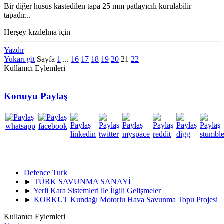
Bir diğer husus kastedilen tapa 25 mm patlayıcılı kurulabilir
tapadır...
Herşey kızılelma için
Yazdır
Yukarı git
Sayfa
1
...
16
17
18
19
20
21
22
Kullanıcı Eylemleri
Konuyu Paylaş
Defence Turk
►
TÜRK SAVUNMA SANAYİ
►
Yerli Kara Sistemleri ile İlgili Gelişmeler
►
KORKUT Kundağı Motorlu Hava Savunma Topu Projesi
Kullanıcı Eylemleri