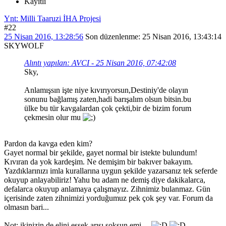
Kayıtlı
Ynt: Milli Taaruzi İHA Projesi
#22
25 Nisan 2016, 13:28:56
Son düzenlenme
: 25 Nisan 2016, 13:43:14
SKYWOLF
Alıntı yapılan: AVCI - 25 Nisan 2016, 07:42:08
Sky,
Anlamışsın işte niye kıvırıyorsun,Destiniy'de olayın
sonunu bağlamış zaten,hadi barışalım olsun bitsin.bu
ülke bu tür kavgalardan çok çekti,bir de bizim forum
çekmesin olur mu
Pardon da kavga eden kim?
Gayet normal bir şekilde, gayet normal bir istekte bulundum!
Kıvıran da yok kardeşim. Ne demişim bir bakıver bakayım.
Yazdıklarınızı imla kurallarına uygun şekilde yazarsanız tek seferde
okuyup anlayabiliriz! Yahu bu adam ne demiş diye dakikalarca,
defalarca okuyup anlamaya çalışmayız. Zihnimiz bulanmaz. Gün
içerisinde zaten zihnimizi yorduğumuz pek çok şey var. Forum da
olmasın bari...
Not: ikinizin de elini eşşek arısı soksun emi...