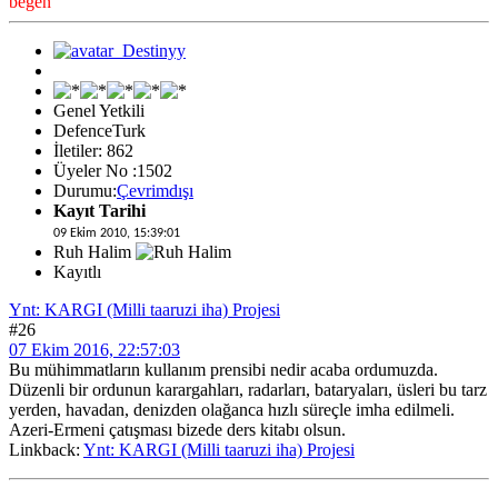
beğen
Genel Yetkili
DefenceTurk
İletiler: 862
Üyeler No :1502
Durumu:
Çevrimdışı
Kayıt Tarihi
09 Ekim 2010, 15:39:01
Ruh Halim
Kayıtlı
Ynt: KARGI (Milli taaruzi iha) Projesi
#26
07 Ekim 2016, 22:57:03
Bu mühimmatların kullanım prensibi nedir acaba ordumuzda.
Düzenli bir ordunun karargahları, radarları, bataryaları, üsleri bu tarz
yerden, havadan, denizden olağanca hızlı süreçle imha edilmeli.
Azeri-Ermeni çatışması bizede ders kitabı olsun.
Linkback:
Ynt: KARGI (Milli taaruzi iha) Projesi