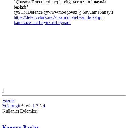
"Çatışma Ermenilerin toplandığı yerin vurulmasıyla
başladı"
@STMDefence @wwwmodgovaz @SavunmaSanayii
https://defenceturk.net/susa-muharebesinde-kargu-
kamikaze-iha-buyuk-rol-oynadi
]
Yazdır
Yukarı git
Sayfa
1
2
3
4
Kullanıcı Eylemleri
Konuyu Paylaş