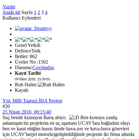
Yazdır
Aşağı git
Sayfa
1
2
3
4
Kullanıcı Eylemleri
Genel Yetkili
DefenceTurk
İletiler: 862
Üyeler No :1502
Durumu:
Çevrimdışı
Kayıt Tarihi
09 Ekim 2010, 15:39:01
Ruh Halim
Kayıtlı
Ynt: Milli Taaruzi İHA Projesi
#20
25 Nisan 2016, 00:15:40
Suç bende kızmayın Barış abiye.
Ben konuyu yanlış
anlamışım bu projelerin en uç aşaması UCAV'lara bağladım olayı
ben ve kasıt ettiğim husus ilerde hava-yer ve hava-hava görevleri
için UCAV'lar(jet motorlu)geliştirildiğinde projenin iki firma altında