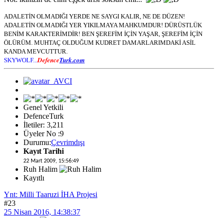
ADALETİN OLMADIĞI YERDE NE SAYGI KALIR, NE DE DÜZEN!
ADALETİN OLMADIĞI YER YIKILMAYA MAHKUMDUR! DÜRÜSTLÜK
BENİM KARAKTERİMDİR! BEN ŞEREFİM İÇİN YAŞAR, ŞEREFİM İÇİN
ÖLÜRÜM. MUHTAÇ OLDUĞUM KUDRET DAMARLARIMDAKİ ASİL
KANDA MEVCUTTUR.
Defence
Turk.com
SKYWOLF...
Genel Yetkili
DefenceTurk
İletiler: 3,211
Üyeler No :9
Durumu:
Çevrimdışı
Kayıt Tarihi
22 Mart 2009, 15:56:49
Ruh Halim
Kayıtlı
Ynt: Milli Taaruzi İHA Projesi
#23
25 Nisan 2016, 14:38:37