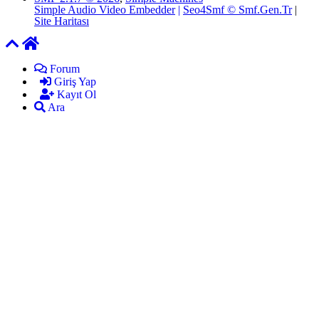
Simple Audio Video Embedder
|
Seo4Smf © Smf.Gen.Tr
|
Site Haritası
Forum
Giriş Yap
Kayıt Ol
Ara