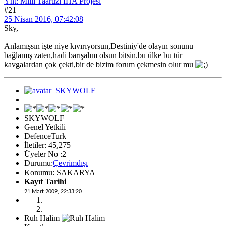
Ynt: Milli Taaruzi İHA Projesi
#21
25 Nisan 2016, 07:42:08
Sky,
Anlamışsın işte niye kıvırıyorsun,Destiniy'de olayın sonunu
bağlamış zaten,hadi barışalım olsun bitsin.bu ülke bu tür
kavgalardan çok çekti,bir de bizim forum çekmesin olur mu
SKYWOLF
Genel Yetkili
DefenceTurk
İletiler: 45,275
Üyeler No :2
Durumu:
Çevrimdışı
Konumu: SAKARYA
Kayıt Tarihi
21 Mart 2009, 22:33:20
Ruh Halim