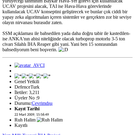
yürüyeceği tahminim Baykar Hava-Yer görevi için kullanılacak
UCAV projesini alacak, TAI ise Hava-Hava görevlerinde
kullanılacak UCAV konseptini geliştirecek ve bunlar çok ciddi bir
yapay zeka algoritmaları içeren sistemler ve gerçekten zor bir seviye
olayın nirvanası burasıdır zaten.
SSM açıklaması ile bahsedilen yada daha doğru tabir ile kastedilen-
ise ANKA'nın abisi niteliğinde olacak turboprop motorlu 3-5 ton
civarı Silahlı İHA Reaper gibi yani. Yani ben 15 sonrasından
bahsediyorum beni boşverin.
Genel Yetkili
DefenceTurk
İletiler: 3,211
Üyeler No :9
Durumu:
Çevrimdışı
Kayıt Tarihi
22 Mart 2009, 15:56:49
Ruh Halim
Kayıtlı