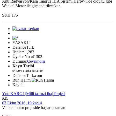
Anti Radyasyon/Kara Taarruz İHA Sistemi Harpy- I'de olduğu gibi
Wankel Motor ile güçlendirilecektir.
S&H 175
YASAKLI
DefenceTurk
İletiler: 1,282
Üyeler No :41302
Durumu:
Çevrimdışı
Kayıt Tarihi
01 Mayıs 2014, 00:45:06
DefenceTurk.com
Ruh Halim
Kayıtlı
Ynt: KARGI (Milli taaruzi iha) Projesi
#25
07 Ekim 2016, 19:24:14
Vankel motor projeside başlar o zaman