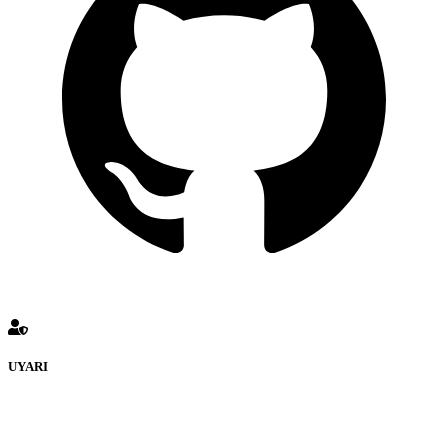
UYARI
defenceturk Forumuna eklenen ve farklı sitelere yönlendiren
bağlantı adreslerinden (linklerden) www.defenceturk.com sorumlu
tutulamaz. İnternet sitemizde, kaynak ya da bağlantı adresi(link)