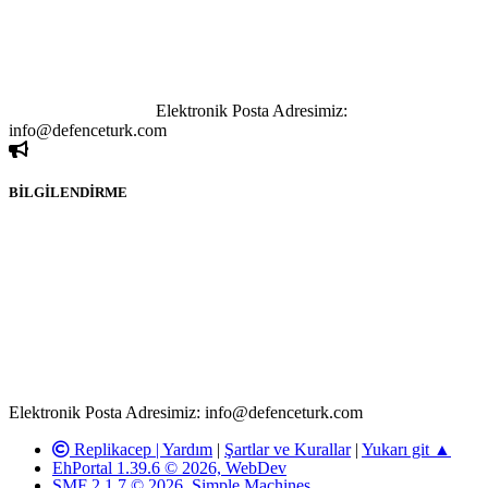
göstermeksizin izinsiz bir şekilde yapılan her türlü haber ve bilgi
paylaşımı yasaktır. Forumumuzda izinsiz ve kaynak göstermeksizin
yapılan haber ve bilgi paylaşımlarından sadece eylemi gerçekleştiren
kişi sorumludur. Bu durumun mağduriyet yaratması hâlinde hak
sahibi olan kişi, kişiler ya da kurumların, bizlerle iletişime geçmesini
ivedilikle rica ederiz.
Elektronik Posta Adresimiz:
info@defenceturk.com
BİLGİLENDİRME
Rom ve medya haber sitesi olarak hizmet veren
www.defenceturk.com'
da, 5651 Sayılı Kanunun 8. Maddesine ve
T.C.K'nın 125. Maddesine göre, yapılan gönderi (konu, yorum)
paylaşımlarının tüm sorumluluğu forum üyelerimize aittir.
defenceturk Forumuna iletilecek olan şikayetler, elektronik posta
adresimize gönderildikten en geç üç (3) iş günü içerisinde, ilgili
kanunlar ve yönetmelikler çerçevesinde tarafımızca incelenerek site
yöneticilerimiz tarafından gereken çalışmaların yapılmasının
ardından ilgili kişi ya da kuruma yazılı açıklama yapılacaktır.
Elektronik Posta Adresimiz: info@defenceturk.com
Replikacep |
Yardım
|
Şartlar ve Kurallar
|
Yukarı git ▲
EhPortal 1.39.6 © 2026, WebDev
SMF 2.1.7 © 2026
,
Simple Machines