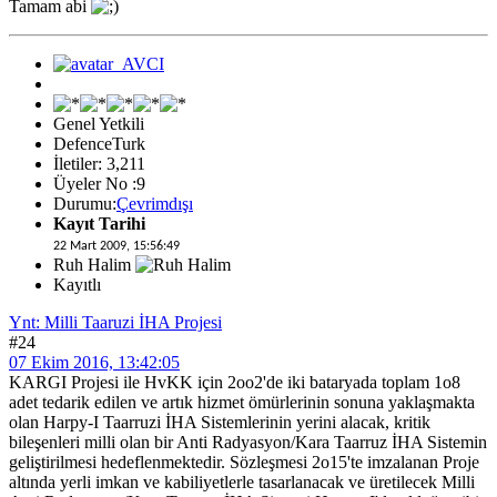
Tamam abi
Genel Yetkili
DefenceTurk
İletiler: 3,211
Üyeler No :9
Durumu:
Çevrimdışı
Kayıt Tarihi
22 Mart 2009, 15:56:49
Ruh Halim
Kayıtlı
Ynt: Milli Taaruzi İHA Projesi
#24
07 Ekim 2016, 13:42:05
KARGI Projesi ile HvKK için 2oo2'de iki bataryada toplam 1o8
adet tedarik edilen ve artık hizmet ömürlerinin sonuna yaklaşmakta
olan Harpy-I Taarruzi İHA Sistemlerinin yerini alacak, kritik
bileşenleri milli olan bir Anti Radyasyon/Kara Taarruz İHA Sistemin
geliştirilmesi hedeflenmektedir. Sözleşmesi 2o15'te imzalanan Proje
altında yerli imkan ve kabiliyetlerle tasarlanacak ve üretilecek Milli