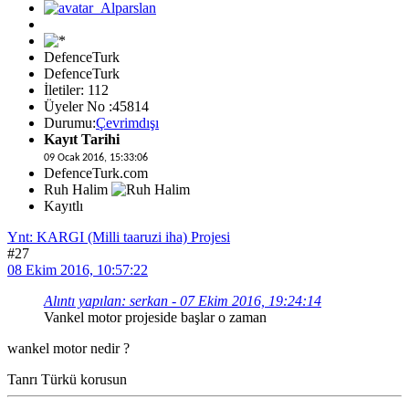
DefenceTurk
DefenceTurk
İletiler: 112
Üyeler No :45814
Durumu:
Çevrimdışı
Kayıt Tarihi
09 Ocak 2016, 15:33:06
DefenceTurk.com
Ruh Halim
Kayıtlı
Ynt: KARGI (Milli taaruzi iha) Projesi
#27
08 Ekim 2016, 10:57:22
Alıntı yapılan: serkan - 07 Ekim 2016, 19:24:14
Vankel motor projeside başlar o zaman
wankel motor nedir ?
Tanrı Türkü korusun