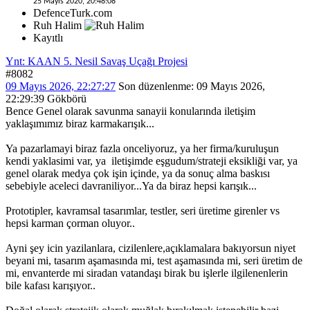
25 Mayıs 2020, 20:48:08
DefenceTurk.com
Ruh Halim
Kayıtlı
Ynt: KAAN 5. Nesil Savaş Uçağı Projesi
#8082
09 Mayıs 2026, 22:27:27
Son düzenlenme
: 09 Mayıs 2026,
22:29:39 Gökbörü
Bence Genel olarak savunma sanayii konularında iletişim
yaklaşımımız biraz karmakarışık...
Ya pazarlamayi biraz fazla onceliyoruz, ya her firma/kuruluşun
kendi yaklasimi var, ya iletişimde eşgudum/strateji eksikliği var, ya
genel olarak medya çok işin içinde, ya da sonuç alma baskısı
sebebiyle aceleci davraniliyor...Ya da biraz hepsi karışık...
Prototipler, kavramsal tasarımlar, testler, seri üretime girenler vs
hepsi karman çorman oluyor..
Ayni şey icin yazilanlara, cizilenlere,açıklamalara bakıyorsun niyet
beyani mi, tasarım aşamasında mi, test aşamasında mi, seri üretim de
mi, envanterde mi siradan vatandaşı birak bu işlerle ilgilenenlerin
bile kafası karışıyor..