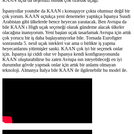
KAAN uçsa da neşemizi bulsak çok özledik uçağı.
İspanyollar youtube da KAAN ı konuşuyor çokta olumsuz değil bir
çok yorum. KAAN uçtukça yeni denemeler yaptıkça İspanya Suudi
Arabistan gibi ülkelerde bence heyecan yaratacak. Ben Avrupa da
bile KAAN ı High uçak seçeneği olarak gündeme alacak ülkeler
olacağına inanıyorum. Yeni baştan uçak tasarlamak Avrupa için artık
çok yorucu bir iş daha başlayamıyorlar bile. Tornada Eurofigter
sonrasında 5. nesil uçak istekleri var ama o birlikte iş yapma
heyecanlarını yitirmişler sanki. KAAN çok iyi bir seçenek onlar
için. İspanya işi ciddi olur ve İspanya kendi konfigrasyonunda
KAAN oluşturabilirse bu zaten Avrupa nın isteyebileceği en iyi
durumdur gövde yapmak onlar için artık bir anlamı olmayan
teknoloji. Almanya İtalya bile KAAN ile ilgilenebilir bu model ile.