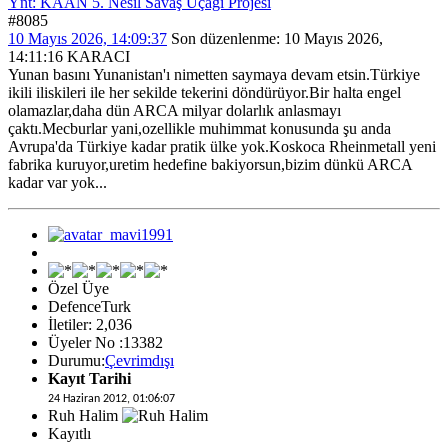
Ynt: KAAN 5. Nesil Savaş Uçağı Projesi
#8085
10 Mayıs 2026, 14:09:37
Son düzenlenme
: 10 Mayıs 2026,
14:11:16 KARACI
Yunan basını Yunanistan'ı nimetten saymaya devam etsin.Türkiye
ikili iliskileri ile her sekilde tekerini döndürüyor.Bir halta engel
olamazlar,daha dün ARCA milyar dolarlık anlasmayı
çaktı.Mecburlar yani,ozellikle muhimmat konusunda şu anda
Avrupa'da Türkiye kadar pratik ülke yok.Koskoca Rheinmetall yeni
fabrika kuruyor,uretim hedefine bakiyorsun,bizim dünkü ARCA
kadar var yok...
Özel Üye
DefenceTurk
İletiler: 2,036
Üyeler No :13382
Durumu:
Çevrimdışı
Kayıt Tarihi
24 Haziran 2012, 01:06:07
Ruh Halim
Kayıtlı