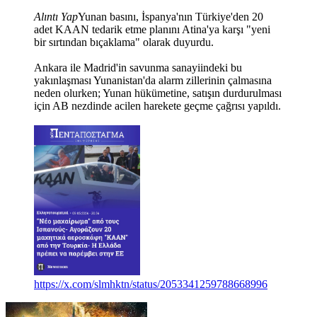
Alıntı Yap
Yunan basını, İspanya'nın Türkiye'den 20
adet KAAN tedarik etme planını Atina'ya karşı "yeni
bir sırtından bıçaklama" olarak duyurdu.
Ankara ile Madrid'in savunma sanayiindeki bu
yakınlaşması Yunanistan'da alarm zillerinin çalmasına
neden olurken; Yunan hükümetine, satışın durdurulması
için AB nezdinde acilen harekete geçme çağrısı yapıldı.
https://x.com/slmhktn/status/2053341259788668996