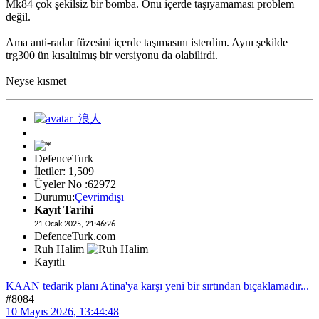
Mk84 çok şekilsiz bir bomba. Onu içerde taşıyamaması problem
değil.
Ama anti-radar füzesini içerde taşımasını isterdim. Aynı şekilde
trg300 ün kısaltılmış bir versiyonu da olabilirdi.
Neyse kısmet
DefenceTurk
İletiler: 1,509
Üyeler No :62972
Durumu:
Çevrimdışı
Kayıt Tarihi
21 Ocak 2025, 21:46:26
DefenceTurk.com
Ruh Halim
Kayıtlı
KAAN tedarik planı Atina'ya karşı yeni bir sırtından bıçaklamadır...
#8084
10 Mayıs 2026, 13:44:48