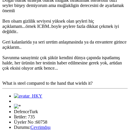
Doğal olarak stratejik olarak muğlak bırakılmak istenebilir bazi
seyler birşey demiyorum ama muğlakligin derecesini de ayarlamak
önemli
Ben olsam gizlilik seviyesi yüksek olan şeyleri hiç
açıklamam...örnek ICBM..boyle şeylere fazla dikkat çekmek iyi
değildir..
Geri kalanlarida ya seri uretim anlaşmasinda ya da envantere girince
açıklarım..
Savunma sanayimiz çok şükür kendini dünya çapında ispatlamış
halde, her ürünün her testinin haber edilmesine gerek yok, artidan
çok eksisi oluyor artik bence...
What is steel compared to the hand that wields it?
DefenceTurk
İletiler: 735
Üyeler No :60758
Durumu:
Çevrimdışı