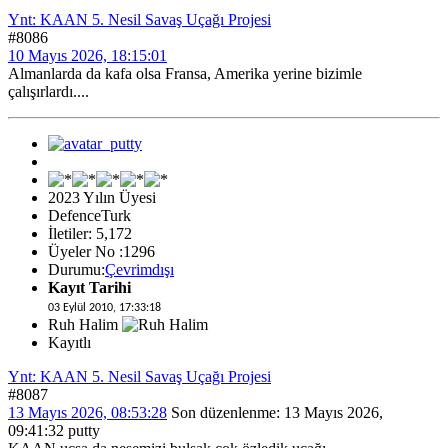
Ynt: KAAN 5. Nesil Savaş Uçağı Projesi
#8086
10 Mayıs 2026, 18:15:01
Almanlarda da kafa olsa Fransa, Amerika yerine bizimle
çalışırlardı....
2023 Yılın Üyesi
DefenceTurk
İletiler: 5,172
Üyeler No :1296
Durumu:
Çevrimdışı
Kayıt Tarihi
03 Eylül 2010, 17:33:18
Ruh Halim
Kayıtlı
Ynt: KAAN 5. Nesil Savaş Uçağı Projesi
#8087
13 Mayıs 2026, 08:53:28
Son düzenlenme
: 13 Mayıs 2026,
09:41:32 putty