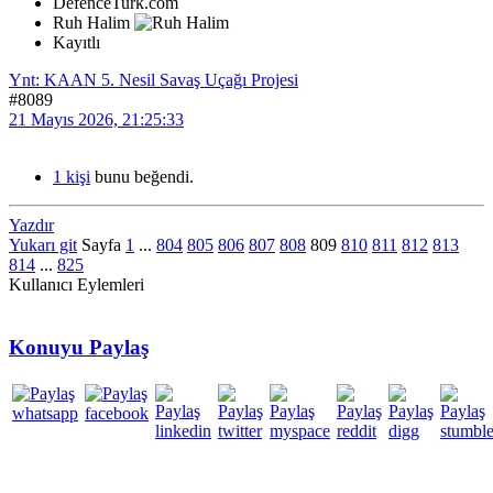
DefenceTurk.com
Ruh Halim
Kayıtlı
Ynt: KAAN 5. Nesil Savaş Uçağı Projesi
#8089
21 Mayıs 2026, 21:25:33
1 kişi
bunu beğendi.
Yazdır
Yukarı git
Sayfa
1
...
804
805
806
807
808
809
810
811
812
813
814
...
825
Kullanıcı Eylemleri
Konuyu Paylaş