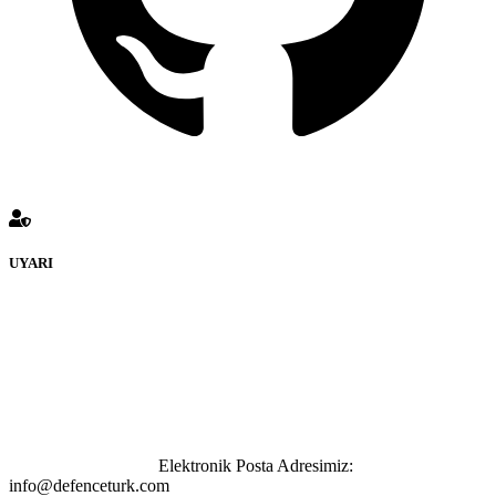
UYARI
defenceturk Forumuna eklenen ve farklı sitelere yönlendiren
bağlantı adreslerinden (linklerden) www.defenceturk.com sorumlu
tutulamaz. İnternet sitemizde, kaynak ya da bağlantı adresi(link)
göstermeksizin izinsiz bir şekilde yapılan her türlü haber ve bilgi
paylaşımı yasaktır. Forumumuzda izinsiz ve kaynak göstermeksizin
yapılan haber ve bilgi paylaşımlarından sadece eylemi gerçekleştiren
kişi sorumludur. Bu durumun mağduriyet yaratması hâlinde hak
sahibi olan kişi, kişiler ya da kurumların, bizlerle iletişime geçmesini
ivedilikle rica ederiz.
Elektronik Posta Adresimiz:
info@defenceturk.com