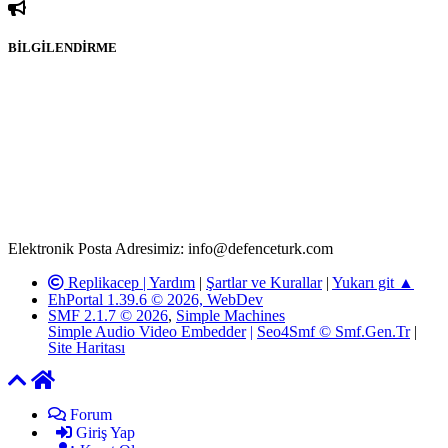
BİLGİLENDİRME
Rom ve medya haber sitesi olarak hizmet veren
www.defenceturk.com'
da, 5651 Sayılı Kanunun 8. Maddesine ve
T.C.K'nın 125. Maddesine göre, yapılan gönderi (konu, yorum)
paylaşımlarının tüm sorumluluğu forum üyelerimize aittir.
defenceturk Forumuna iletilecek olan şikayetler, elektronik posta
adresimize gönderildikten en geç üç (3) iş günü içerisinde, ilgili
kanunlar ve yönetmelikler çerçevesinde tarafımızca incelenerek site
yöneticilerimiz tarafından gereken çalışmaların yapılmasının
ardından ilgili kişi ya da kuruma yazılı açıklama yapılacaktır.
Elektronik Posta Adresimiz: info@defenceturk.com
Replikacep |
Yardım
|
Şartlar ve Kurallar
|
Yukarı git ▲
EhPortal 1.39.6 © 2026, WebDev
SMF 2.1.7 © 2026
,
Simple Machines
Simple Audio Video Embedder
|
Seo4Smf © Smf.Gen.Tr
|
Site Haritası
Forum
Giriş Yap