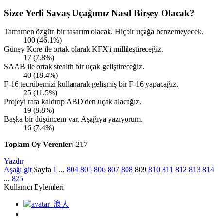
Sizce Yerli Savaş Uçağımız Nasıl Birşey Olacak?
Tamamen özgün bir tasarım olacak. Hiçbir uçağa benzemeyecek.
100 (46.1%)
Güney Kore ile ortak olarak KFX'i millileştireceğiz.
17 (7.8%)
SAAB ile ortak stealth bir uçak geliştireceğiz.
40 (18.4%)
F-16 tecrübemizi kullanarak gelişmiş bir F-16 yapacağız.
25 (11.5%)
Projeyi rafa kaldırıp ABD'den uçak alacağız.
19 (8.8%)
Başka bir düşüncem var. Aşağıya yazıyorum.
16 (7.4%)
Toplam Oy Verenler:
217
Yazdır
Aşağı git
Sayfa
1
...
804
805
806
807
808
809
810
811
812
813
814
...
825
Kullanıcı Eylemleri