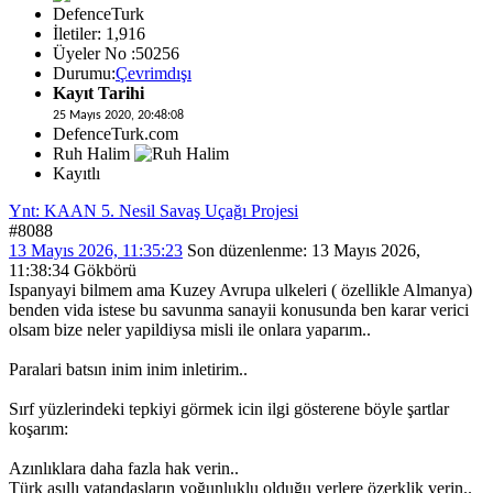
DefenceTurk
İletiler: 1,916
Üyeler No :50256
Durumu:
Çevrimdışı
Kayıt Tarihi
25 Mayıs 2020, 20:48:08
DefenceTurk.com
Ruh Halim
Kayıtlı
Ynt: KAAN 5. Nesil Savaş Uçağı Projesi
#8088
13 Mayıs 2026, 11:35:23
Son düzenlenme
: 13 Mayıs 2026,
11:38:34 Gökbörü
Ispanyayi bilmem ama Kuzey Avrupa ulkeleri ( özellikle Almanya)
benden vida istese bu savunma sanayii konusunda ben karar verici
olsam bize neler yapildiysa misli ile onlara yaparım..
Paralari batsın inim inim inletirim..
Sırf yüzlerindeki tepkiyi görmek icin ilgi gösterene böyle şartlar
koşarım:
Azınlıklara daha fazla hak verin..
Türk asıllı vatandaşların yoğunluklu olduğu yerlere özerklik verin..