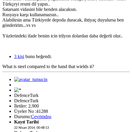
Türkçeyi resmi dil yapın..
Satarsam vidasini bile benden alacaksın.
Rusyaya karşı kullanamazsın..
Alabilirsin ama Türkiyede depoda duracak, ihtiyaç duyulursa ben
gönderirim...vs vs
Yüzlerindeki ifade benim icin trilyon dolardan daha değerli olur..
3 kişi
bunu beğendi.
What is steel compared to the hand that wields it?
DefenceTurk
DefenceTurk
İletiler: 2,900
Üyeler No :41288
Durumu:
Çevrimdışı
Kayıt Tarihi
22 Nisan 2014, 00:48:13