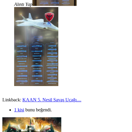
Alıntı Yap
Linkback:
KAAN 5. Nesil Savaş Uçağı....
1 kişi
bunu beğendi.