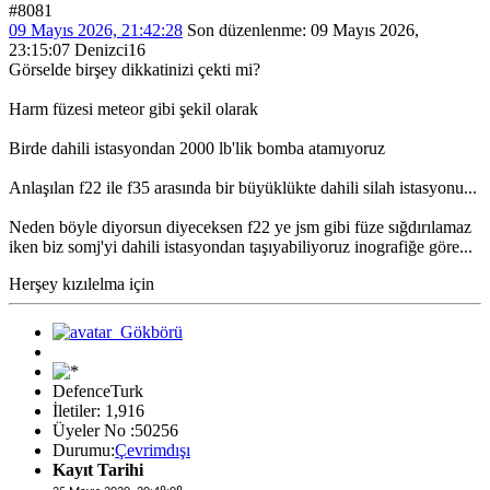
#8081
09 Mayıs 2026, 21:42:28
Son düzenlenme
: 09 Mayıs 2026,
23:15:07 Denizci16
Görselde birşey dikkatinizi çekti mi?
Harm füzesi meteor gibi şekil olarak
Birde dahili istasyondan 2000 lb'lik bomba atamıyoruz
Anlaşılan f22 ile f35 arasında bir büyüklükte dahili silah istasyonu...
Neden böyle diyorsun diyeceksen f22 ye jsm gibi füze sığdırılamaz
iken biz somj'yi dahili istasyondan taşıyabiliyoruz inografiğe göre...
Herşey kızılelma için
DefenceTurk
İletiler: 1,916
Üyeler No :50256
Durumu:
Çevrimdışı
Kayıt Tarihi