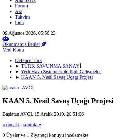
Ana Sayfa
Forum
Ara
Takvim
İndir
09 Ağustos 2026, 05:56:23
Okunmamış İletiler
Yeni Konu
Defence Turk
►
TÜRK SAVUNMA SANAYİ
►
Yerli Hava Sistemleri ile İlgili Gelişmeler
►
KAAN 5. Nesil Savaş Uçağı Projesi
KAAN 5. Nesil Savaş Uçağı Projesi
Başlatan AVCI, 15 Aralık 2010, 20:51:06
« önceki
-
sonraki »
0 Üyeler ve 1 Ziyaretçi konuyu incelemekte.