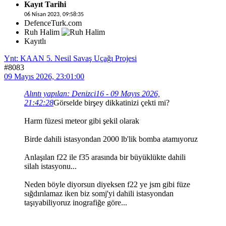
Kayıt Tarihi
06 Nisan 2023, 09:58:35
DefenceTurk.com
Ruh Halim
Kayıtlı
Ynt: KAAN 5. Nesil Savaş Uçağı Projesi
#8083
09 Mayıs 2026, 23:01:00
Alıntı yapılan: Denizci16 - 09 Mayıs 2026,
21:42:28
Görselde birşey dikkatinizi çekti mi?
Harm füzesi meteor gibi şekil olarak
Birde dahili istasyondan 2000 lb'lik bomba atamıyoruz
Anlaşılan f22 ile f35 arasında bir büyüklükte dahili
silah istasyonu...
Neden böyle diyorsun diyeksen f22 ye jsm gibi füze
sığdırılamaz iken biz somj'yi dahili istasyondan
taşıyabiliyoruz inografiğe göre...