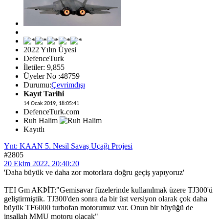
2022 Yılın Üyesi
DefenceTurk
İletiler: 9,855
Üyeler No :48759
Durumu:
Çevrimdışı
Kayıt Tarihi
14 Ocak 2019, 18:05:41
DefenceTurk.com
Ruh Halim
Kayıtlı
Ynt: KAAN 5. Nesil Savaş Uçağı Projesi
#2805
20 Ekim 2022, 20:40:20
'Daha büyük ve daha zor motorlara doğru geçiş yapıyoruz'
TEI Gm AKÞİT:"Gemisavar füzelerinde kullanılmak üzere TJ300'ü
geliştirmiştik. TJ300'den sonra da bir üst versiyon olarak çok daha
büyük TF6000 turbofan motorumuz var. Onun bir büyüğü de
inşallah MMU motoru olacak"