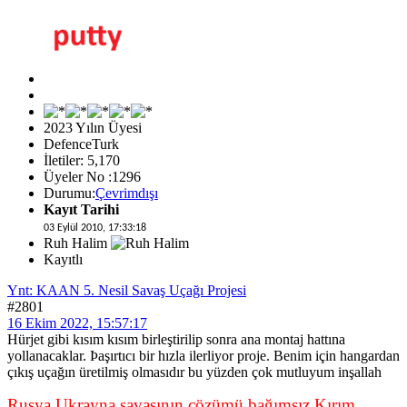
2023 Yılın Üyesi
DefenceTurk
İletiler: 5,170
Üyeler No :1296
Durumu:
Çevrimdışı
Kayıt Tarihi
03 Eylül 2010, 17:33:18
Ruh Halim
Kayıtlı
Ynt: KAAN 5. Nesil Savaş Uçağı Projesi
#2801
16 Ekim 2022, 15:57:17
Hürjet gibi kısım kısım birleştirilip sonra ana montaj hattına
yollanacaklar. Þaşırtıcı bir hızla ilerliyor proje. Benim için hangardan
çıkış uçağın üretilmiş olmasıdır bu yüzden çok mutluyum inşallah
Rusya Ukrayna savaşının çözümü bağımsız Kırım