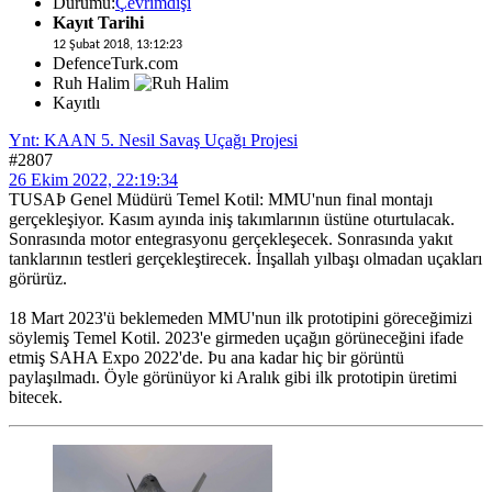
Durumu:
Çevrimdışı
Kayıt Tarihi
12 Şubat 2018, 13:12:23
DefenceTurk.com
Ruh Halim
Kayıtlı
Ynt: KAAN 5. Nesil Savaş Uçağı Projesi
#2807
26 Ekim 2022, 22:19:34
TUSAÞ Genel Müdürü Temel Kotil: MMU'nun final montajı
gerçekleşiyor. Kasım ayında iniş takımlarının üstüne oturtulacak.
Sonrasında motor entegrasyonu gerçekleşecek. Sonrasında yakıt
tanklarının testleri gerçekleştirecek. İnşallah yılbaşı olmadan uçakları
görürüz.
18 Mart 2023'ü beklemeden MMU'nun ilk prototipini göreceğimizi
söylemiş Temel Kotil. 2023'e girmeden uçağın görüneceğini ifade
etmiş SAHA Expo 2022'de. Þu ana kadar hiç bir görüntü
paylaşılmadı. Öyle görünüyor ki Aralık gibi ilk prototipin üretimi
bitecek.