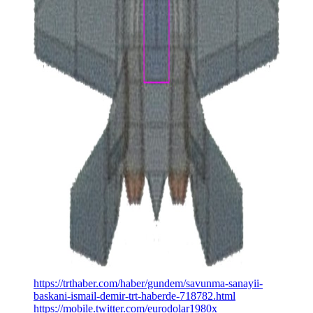
https://trthaber.com/haber/gundem/savunma-sanayii-
baskani-ismail-demir-trt-haberde-718782.html
https://mobile.twitter.com/eurodolar1980x