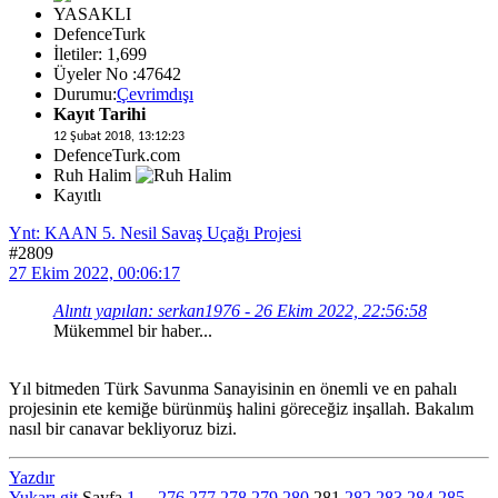
YASAKLI
DefenceTurk
İletiler: 1,699
Üyeler No :47642
Durumu:
Çevrimdışı
Kayıt Tarihi
12 Şubat 2018, 13:12:23
DefenceTurk.com
Ruh Halim
Kayıtlı
Ynt: KAAN 5. Nesil Savaş Uçağı Projesi
#2809
27 Ekim 2022, 00:06:17
Alıntı yapılan: serkan1976 - 26 Ekim 2022, 22:56:58
Mükemmel bir haber...
Yıl bitmeden Türk Savunma Sanayisinin en önemli ve en pahalı
projesinin ete kemiğe bürünmüş halini göreceğiz inşallah. Bakalım
nasıl bir canavar bekliyoruz bizi.
Yazdır
Yukarı git
Sayfa
1
...
276
277
278
279
280
281
282
283
284
285