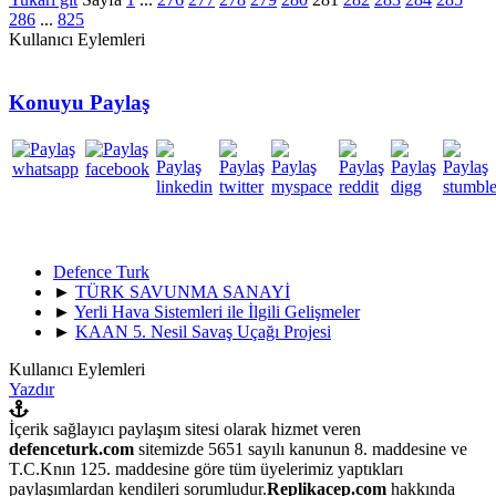
286
...
825
Kullanıcı Eylemleri
Konuyu Paylaş
Defence Turk
►
TÜRK SAVUNMA SANAYİ
►
Yerli Hava Sistemleri ile İlgili Gelişmeler
►
KAAN 5. Nesil Savaş Uçağı Projesi
Kullanıcı Eylemleri
Yazdır
İçerik sağlayıcı paylaşım sitesi olarak hizmet veren
defenceturk.com
sitemizde 5651 sayılı kanunun 8. maddesine ve
T.C.Knın 125. maddesine göre tüm üyelerimiz yaptıkları
paylaşımlardan kendileri sorumludur.
Replikacep.com
hakkında