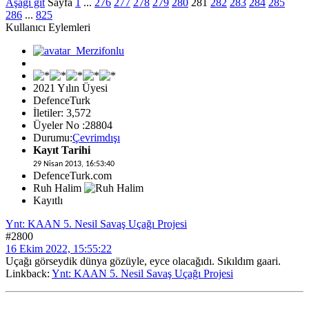
Aşağı git
Sayfa
1
...
276
277
278
279
280
281
282
283
284
285
286
...
825
Kullanıcı Eylemleri
2021 Yılın Üyesi
DefenceTurk
İletiler: 3,572
Üyeler No :28804
Durumu:
Çevrimdışı
Kayıt Tarihi
29 Nisan 2013, 16:53:40
DefenceTurk.com
Ruh Halim
Kayıtlı
Ynt: KAAN 5. Nesil Savaş Uçağı Projesi
#2800
16 Ekim 2022, 15:55:22
Uçağı görseydik dünya gözüyle, eyce olacağıdı. Sıkıldım gaari.
Linkback:
Ynt: KAAN 5. Nesil Savaş Uçağı Projesi