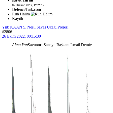
Kayıt Tarihi
02 Haziran 2019, 19:26:12
DefenceTurk.com
Ruh Halim
Kayıtlı
Ynt: KAAN 5. Nesil Savaş Uçağı Projesi
#2806
26 Ekim 2022, 00:15:30
Alıntı Yap
Savunma Sanayii Başkanı İsmail Demir: