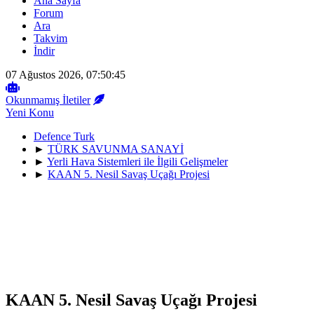
Ana Sayfa
Forum
Ara
Takvim
İndir
07 Ağustos 2026, 07:50:45
Okunmamış İletiler
Yeni Konu
Defence Turk
►
TÜRK SAVUNMA SANAYİ
►
Yerli Hava Sistemleri ile İlgili Gelişmeler
►
KAAN 5. Nesil Savaş Uçağı Projesi
KAAN 5. Nesil Savaş Uçağı Projesi