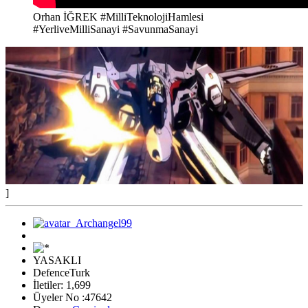
Orhan İĞREK #MilliTeknolojiHamlesi
#YerliveMilliSanayi #SavunmaSanayi
]
YASAKLI
DefenceTurk
İletiler: 1,699
Üyeler No :47642