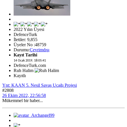
2022 Yılın Üyesi
DefenceTurk
İletiler: 9,855
Üyeler No :48759
Durumu:
Çevrimdışı
Kayıt Tarihi
14 Ocak 2019, 18:05:41
DefenceTurk.com
Ruh Halim
Kayıtlı
Ynt: KAAN 5. Nesil Savaş Uçağı Projesi
#2808
26 Ekim 2022, 22:56:58
Mükemmel bir haber...