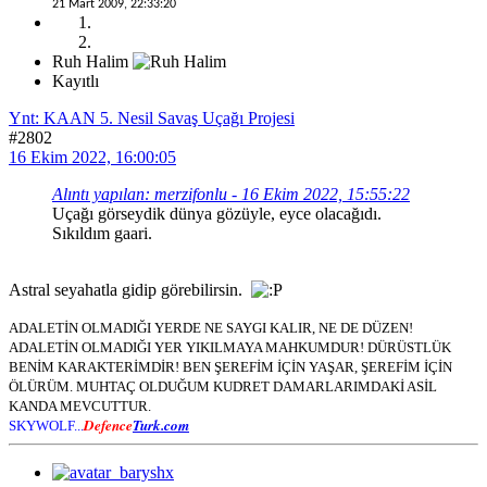
21 Mart 2009, 22:33:20
Ruh Halim
Kayıtlı
Ynt: KAAN 5. Nesil Savaş Uçağı Projesi
#2802
16 Ekim 2022, 16:00:05
Alıntı yapılan: merzifonlu - 16 Ekim 2022, 15:55:22
Uçağı görseydik dünya gözüyle, eyce olacağıdı.
Sıkıldım gaari.
Astral seyahatla gidip görebilirsin.
ADALETİN OLMADIĞI YERDE NE SAYGI KALIR, NE DE DÜZEN!
ADALETİN OLMADIĞI YER YIKILMAYA MAHKUMDUR! DÜRÜSTLÜK
BENİM KARAKTERİMDİR! BEN ŞEREFİM İÇİN YAŞAR, ŞEREFİM İÇİN
ÖLÜRÜM. MUHTAÇ OLDUĞUM KUDRET DAMARLARIMDAKİ ASİL
KANDA MEVCUTTUR.
Defence
Turk.com
SKYWOLF...