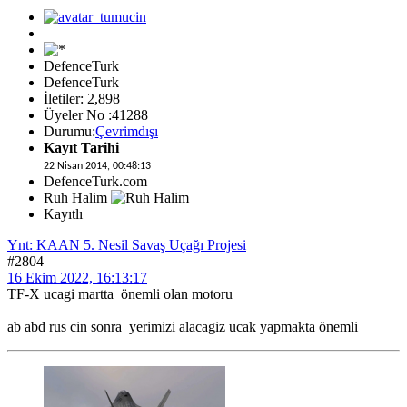
DefenceTurk
DefenceTurk
İletiler: 2,898
Üyeler No :41288
Durumu:
Çevrimdışı
Kayıt Tarihi
22 Nisan 2014, 00:48:13
DefenceTurk.com
Ruh Halim
Kayıtlı
Ynt: KAAN 5. Nesil Savaş Uçağı Projesi
#2804
16 Ekim 2022, 16:13:17
TF-X ucagi martta önemli olan motoru
ab abd rus cin sonra yerimizi alacagiz ucak yapmakta önemli