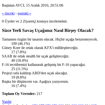
Başlatan AVCI, 15 Aralık 2010, 20:51:06
« önceki
-
sonraki »
0 Üyeler ve 2 Ziyaretçi konuyu incelemekte.
Sizce Yerli Savaş Uçağımız Nasıl Birşey Olacak?
Tamamen özgün bir tasarım olacak. Hiçbir uçağa benzemeyecek.
100 (46.1%)
Güney Kore ile ortak olarak KFX'i millileştireceğiz.
17 (7.8%)
SAAB ile ortak stealth bir uçak geliştireceğiz.
40 (18.4%)
F-16 tecrübemizi kullanarak gelişmiş bir F-16 yapacağız.
25 (11.5%)
Projeyi rafa kaldırıp ABD'den uçak alacağız.
19 (8.8%)
Başka bir düşüncem var. Aşağıya yazıyorum.
16 (7.4%)
Toplam Oy Verenler:
217
Yazdır