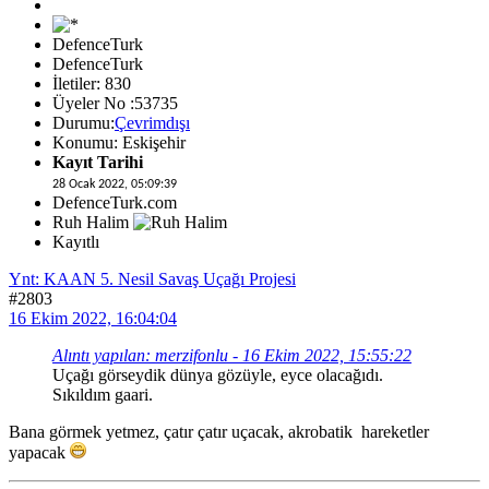
DefenceTurk
DefenceTurk
İletiler: 830
Üyeler No :53735
Durumu:
Çevrimdışı
Konumu: Eskişehir
Kayıt Tarihi
28 Ocak 2022, 05:09:39
DefenceTurk.com
Ruh Halim
Kayıtlı
Ynt: KAAN 5. Nesil Savaş Uçağı Projesi
#2803
16 Ekim 2022, 16:04:04
Alıntı yapılan: merzifonlu - 16 Ekim 2022, 15:55:22
Uçağı görseydik dünya gözüyle, eyce olacağıdı.
Sıkıldım gaari.
Bana görmek yetmez, çatır çatır uçacak, akrobatik hareketler
yapacak