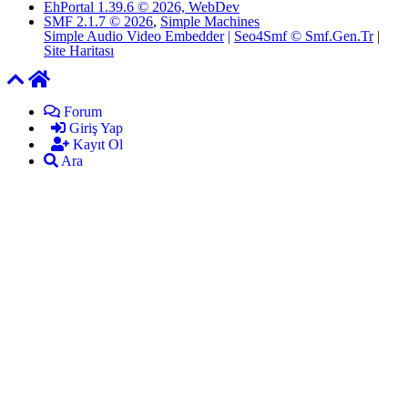
EhPortal 1.39.6 © 2026, WebDev
SMF 2.1.7 © 2026
,
Simple Machines
Simple Audio Video Embedder
|
Seo4Smf © Smf.Gen.Tr
|
Site Haritası
Forum
Giriş Yap
Kayıt Ol
Ara