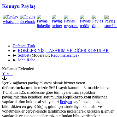
Konuyu Paylaş
Defence Turk
►
HOBİLERİNİZ, TASARIM VE DİĞER KONULAR
►
Sohbet
(Moderatör:
Reconnaissance
)
►
John Rabe
Kullanıcı Eylemleri
Yazdır
İçerik sağlayıcı paylaşım sitesi olarak hizmet veren
defenceturk.com
sitemizde 5651 sayılı kanunun 8. maddesine ve
T.C.Knın 125. maddesine göre tüm üyelerimiz yaptıkları
paylaşımlardan kendileri sorumludur.
Replikacep.com
hakkında
yapılacak tüm hukuksal şikayetleri
İletişim
sayfamızdan bize
bildirdikten en geç 3 (üç) iş günü içerisinde ilgili kanunlar ve
yönetmelikler çerçevesinde tarafımızca incelenerek gereken işlemler
yapılacak ve site yöneticilerimiz tarafından bilgi verilecektir.