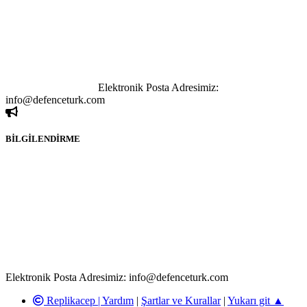
bağlantı adreslerinden (linklerden) www.defenceturk.com sorumlu
tutulamaz. İnternet sitemizde, kaynak ya da bağlantı adresi(link)
göstermeksizin izinsiz bir şekilde yapılan her türlü haber ve bilgi
paylaşımı yasaktır. Forumumuzda izinsiz ve kaynak göstermeksizin
yapılan haber ve bilgi paylaşımlarından sadece eylemi gerçekleştiren
kişi sorumludur. Bu durumun mağduriyet yaratması hâlinde hak
sahibi olan kişi, kişiler ya da kurumların, bizlerle iletişime geçmesini
ivedilikle rica ederiz.
Elektronik Posta Adresimiz:
info@defenceturk.com
BİLGİLENDİRME
Rom ve medya haber sitesi olarak hizmet veren
www.defenceturk.com'
da, 5651 Sayılı Kanunun 8. Maddesine ve
T.C.K'nın 125. Maddesine göre, yapılan gönderi (konu, yorum)
paylaşımlarının tüm sorumluluğu forum üyelerimize aittir.
defenceturk Forumuna iletilecek olan şikayetler, elektronik posta
adresimize gönderildikten en geç üç (3) iş günü içerisinde, ilgili
kanunlar ve yönetmelikler çerçevesinde tarafımızca incelenerek site
yöneticilerimiz tarafından gereken çalışmaların yapılmasının
ardından ilgili kişi ya da kuruma yazılı açıklama yapılacaktır.
Elektronik Posta Adresimiz: info@defenceturk.com
Replikacep |
Yardım
|
Şartlar ve Kurallar
|
Yukarı git ▲