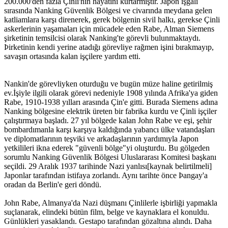
200.000'den fazla Çinli'nin hayatını kurtarmıştır. Japon işgali
sırasında Nanking Güvenlik Bölgesi ve civarında meydana gelen
katliamlara karşı direnerek, gerek bölgenin sivil halkı, gerekse Çinli
askerlerinin yaşamaları için mücadele eden Rabe, Alman Siemens
şirketinin temsilcisi olarak Nanking'te görevli bulunmaktaydı.
Þirketinin kendi yerine atadığı görevliye rağmen işini bırakmayıp,
savaşın ortasında kalan işçilere yardım etti.
Nankin'de görevliyken oturduğu ve bugün müze haline getirilmiş
ev.İşiyle ilgili olarak görevi nedeniyle 1908 yılında Afrika'ya giden
Rabe, 1910-1938 yılları arasında Çin'e gitti. Burada Siemens adına
Nanking bölgesine elektrik üreten bir fabrika kurdu ve Çinli işçiler
çalıştırmaya başladı. 27 yıl bölgede kalan John Rabe ve eşi, şehir
bombardımanla karşı karşıya kaldığında yabancı ülke vatandaşları
ve diplomatlarının teşviki ve arkadaşlarının yardımıyla Japon
yetkilileri ikna ederek "güvenli bölge"yi oluşturdu. Bu gölgeden
sorumlu Nanking Güvenlik Bölgesi Uluslararası Komitesi başkanı
seçildi. 29 Aralık 1937 tarihinde Nazi yanlısı[kaynak belirtilmeli]
Japonlar tarafından istifaya zorlandı. Aynı tarihte önce Þangay'a
oradan da Berlin'e geri döndü.
John Rabe, Almanya'da Nazi düşmanı Çinlilerle işbirliği yapmakla
suçlanarak, elindeki bütün film, belge ve kaynaklara el konuldu.
Günlükleri yasaklandı. Gestapo tarafından gözaltına alındı. Daha