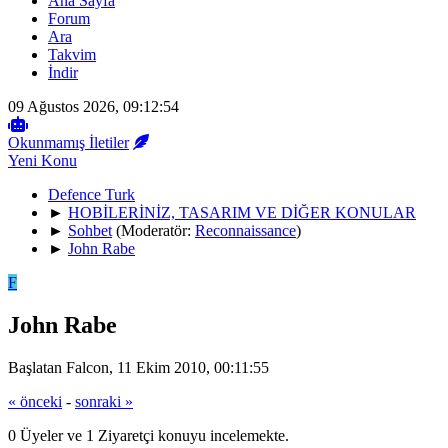
Ana Sayfa
Forum
Ara
Takvim
İndir
09 Ağustos 2026, 09:12:54
Okunmamış İletiler
Yeni Konu
Defence Turk
►
HOBİLERİNİZ, TASARIM VE DİĞER KONULAR
►
Sohbet
(Moderatör:
Reconnaissance
)
►
John Rabe
F
John Rabe
Başlatan Falcon, 11 Ekim 2010, 00:11:55
« önceki
-
sonraki »
0 Üyeler ve 1 Ziyaretçi konuyu incelemekte.