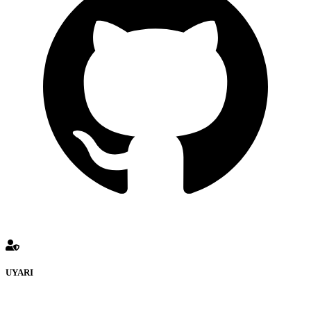
UYARI
defenceturk Forumuna eklenen ve farklı sitelere yönlendiren