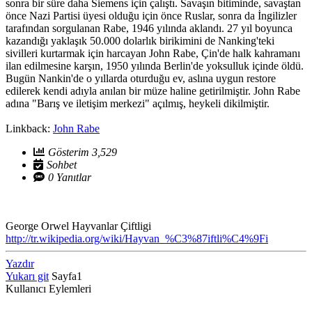
sonra bir süre daha Siemens için çalıştı. Savaşın bitiminde, savaştan
önce Nazi Partisi üyesi olduğu için önce Ruslar, sonra da İngilizler
tarafından sorgulanan Rabe, 1946 yılında aklandı. 27 yıl boyunca
kazandığı yaklaşık 50.000 dolarlık birikimini de Nanking'teki
sivilleri kurtarmak için harcayan John Rabe, Çin'de halk kahramanı
ilan edilmesine karşın, 1950 yılında Berlin'de yoksulluk içinde öldü.
Bugün Nankin'de o yıllarda oturduğu ev, aslına uygun restore
edilerek kendi adıyla anılan bir müze haline getirilmiştir. John Rabe
adına "Barış ve iletişim merkezi" açılmış, heykeli dikilmiştir.
Linkback:
John Rabe
Gösterim 3,529
Sohbet
0 Yanıtlar
George Orwel Hayvanlar Çiftligi
http://tr.wikipedia.org/wiki/Hayvan_%C3%87iftli%C4%9Fi
Yazdır
Yukarı git
Sayfa
1
Kullanıcı Eylemleri