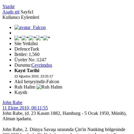
Yazdır
Aşağı git
Sayfa
1
Kullanıcı Eylemleri
Site Yetkilisi
DefenceTurk
İletiler: 1,560
Üyeler No :1247
Durumu:
Çevrimdışı
Kayıt Tarihi
22 Ağustos 2010, 23:35:17
Akıl herşeyindir-Falcon
Ruh Halim
Kayıtlı
John Rabe
11 Ekim 2010, 00:11:55
John Rabe, (d. 23 Kasım 1882, Hamburg - 5 Ocak 1950, Münih),
Alman işadamı.
John Rabe, 2. Dünya Savaşı sırasında Çin'in Nanking bölgesinde